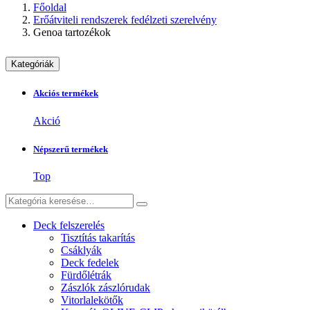
Főoldal
Erőátviteli rendszerek fedélzeti szerelvény
Genoa tartozékok
Kategóriák
Akciós termékek
Akció
Népszerű termékek
Top
Deck felszerelés
Tisztítás takarítás
Csáklyák
Deck fedelek
Fürdőlétrák
Zászlók zászlórudak
Vitorlalekötők