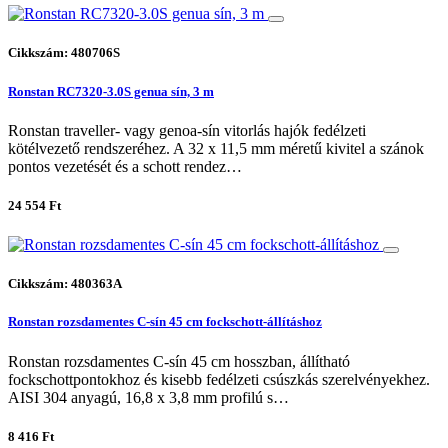
Cikkszám: 480706S
Ronstan RC7320-3.0S genua sín, 3 m
Ronstan traveller- vagy genoa-sín vitorlás hajók fedélzeti
kötélvezető rendszeréhez. A 32 x 11,5 mm méretű kivitel a szánok
pontos vezetését és a schott rendez…
24 554 Ft
Cikkszám: 480363A
Ronstan rozsdamentes C-sín 45 cm fockschott-állításhoz
Ronstan rozsdamentes C-sín 45 cm hosszban, állítható
fockschottpontokhoz és kisebb fedélzeti csúszkás szerelvényekhez.
AISI 304 anyagú, 16,8 x 3,8 mm profilú s…
8 416 Ft