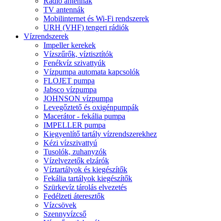
Rádió antennák
TV antennák
Mobilinternet és Wi-Fi rendszerek
URH (VHF) tengeri rádiók
Vízrendszerek
Impeller kerekek
Vízszűrők, víztisztítók
Fenékvíz szivattyúk
Vízpumpa automata kapcsolók
FLOJET pumpa
Jabsco vízpumpa
JOHNSON vízpumpa
Levegőztető és oxigénpumpák
Macerátor - fekália pumpa
IMPELLER pumpa
Kiegyenlítő tartály vízrendszerekhez
Kézi vízszivattyú
Tusolók, zuhanyzók
Vízelvezetők elzárók
Víztartályok és kiegészítők
Fekália tartályok kiegészítők
Szürkevíz tárolás elvezetés
Fedélzeti áteresztők
Vízcsövek
Szennyvízcső