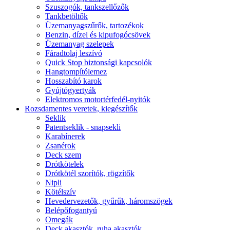
Szuszogók, tankszellőzők
Tankbetöltők
Üzemanyagszűrők, tartozékok
Benzin, dízel és kipufogócsövek
Üzemanyag szelepek
Fáradtolaj leszívó
Quick Stop biztonsági kapcsolók
Hangtompítólemez
Hosszabító karok
Gyújtógyertyák
Elektromos motortérfedél-nyitók
Rozsdamentes veretek, kiegészítők
Seklik
Patentseklik - snapsekli
Karabínerek
Zsanérok
Deck szem
Drótkötelek
Drótkötél szorítók, rögzítők
Nipli
Kötélszív
Hevedervezetők, gyűrűk, háromszögek
Belépőfogantyú
Omegák
Deck akasztók, ruha akasztók