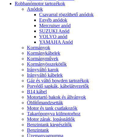
Robbanómotor tartozékok
Anódok
Csavarral rögzíthető anódok
Egyéb anódok
Mercruiser anód
SUZUKI Anód
VOLVO anód
YAMAHA Anód
Kormányok
Kormánykábelek
Kormányművek
Kormányösszekötők
Irányváltó karok
Irányváltó kábelek
Gáz és váltó bowden tartozékok
Porvédő sapkák, kábelátvezetők
B14 kábel
Motortartó bakok és állványok
Öblítőmandzsetták
Motor és tank csatlakozók
Takaróponyva külmotorhoz
Motor zárak, lopásgátlók
Benzintank kiegészítők
Benzintank
Üzemanyagpumpa