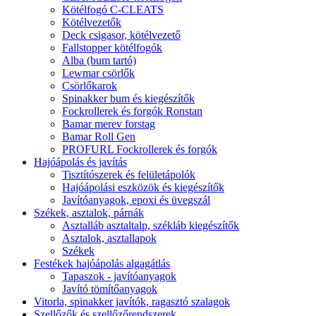
Kötélfogó C-CLEATS
Kötélvezetők
Deck csigasor, kötélvezető
Fallstopper kötélfogók
Alba (bum tartó)
Lewmar csörlők
Csörlőkarok
Spinakker bum és kiegészítők
Fockrollerek és forgók Ronstan
Bamar merev forstag
Bamar Roll Gen
PROFURL Fockrollerek és forgók
Hajóápolás és javítás
Tisztítószerek és felületápolók
Hajóápolási eszközök és kiegészítők
Javítóanyagok, epoxi és üvegszál
Székek, asztalok, párnák
Asztalláb asztaltalp, székláb kiegészítők
Asztalok, asztallapok
Székek
Festékek hajóápolás algagátlás
Tapaszok - javítóanyagok
Javító tömítőanyagok
Vitorla, spinakker javítók, ragasztó szalagok
Szellőzők és szellőzőrendszerek