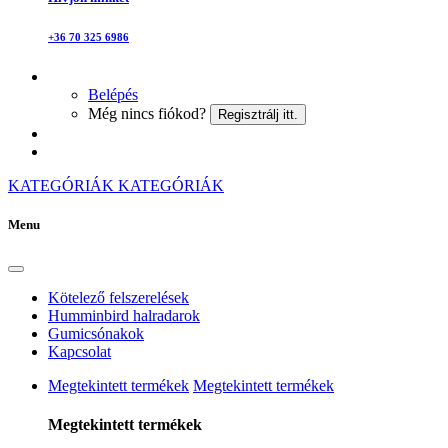
+36 70 325 6986
Belépés
Még nincs fiókod?
Regisztrálj itt.
KATEGÓRIÁK
KATEGÓRIÁK
Menu
Kötelező felszerelések
Humminbird halradarok
Gumicsónakok
Kapcsolat
Megtekintett termékek
Megtekintett termékek
Megtekintett termékek