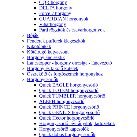
CQR horgony
DELTA horgony
Force 7 horgony
GUARDIAN horgonyok
Viharhorgony
Parti rögzítők és csavarhorgonyok
Bóják
Fenderek pufferek kiegészítők
Kikötőbikák
Kötélrugó kutyacsont
Horgonylánc seklik
Láncstopper - horgony orrcsiga - láncvezető
Horgony és kikötő kötelek
Összekötő és forgószemek horgonyhoz
Horgonycsörlők
Quick EAGLE horgonycsörlő
Quick TOTEM horgonycsörlő
Quick TUMBLER horgonycsörlő
ALEPH horgonycsörlő
Quick PRINCE horgonycsörlő
Quick GENIUS horgonycsörlő
Quick Hector horgonycsörlő
Horgonycsörlő távirányítók, tartozékok
Horgonycsörlő kapcsolók
Quick dobos horgonycsörlők