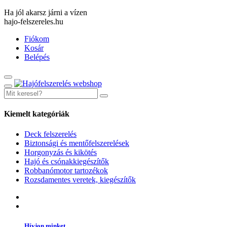
Ha jól akarsz járni a vízen
hajo-felszereles.hu
Fiókom
Kosár
Belépés
Kiemelt kategóriák
Deck felszerelés
Biztonsági és mentőfelszerelések
Horgonyzás és kikötés
Hajó és csónakkiegészítők
Robbanómotor tartozékok
Rozsdamentes veretek, kiegészítők
Hívjon minket