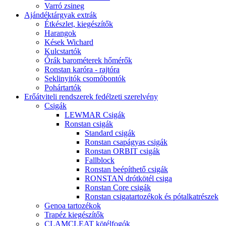
Varró zsineg
Ajándéktárgyak extrák
Étkészlet, kiegészítők
Harangok
Kések Wichard
Kulcstartók
Órák barométerek hőmérők
Ronstan karóra - rajtóra
Seklinyitók csomóbontók
Pohártartók
Erőátviteli rendszerek fedélzeti szerelvény
Csigák
LEWMAR Csigák
Ronstan csigák
Standard csigák
Ronstan csapágyas csigák
Ronstan ORBIT csigák
Fallblock
Ronstan beépíthető csigák
RONSTAN drótkötél csiga
Ronstan Core csigák
Ronstan csigatartozékok és pótalkatrészek
Genoa tartozékok
Trapéz kiegészítők
CLAMCLEAT kötélfogók