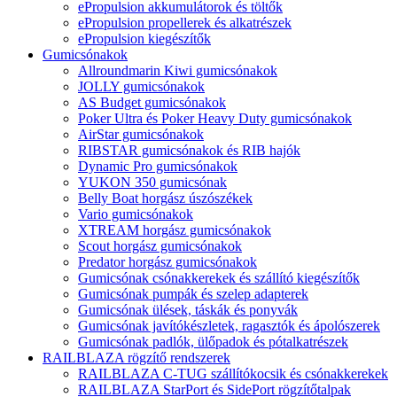
ePropulsion akkumulátorok és töltők
ePropulsion propellerek és alkatrészek
ePropulsion kiegészítők
Gumicsónakok
Allroundmarin Kiwi gumicsónakok
JOLLY gumicsónakok
AS Budget gumicsónakok
Poker Ultra és Poker Heavy Duty gumicsónakok
AirStar gumicsónakok
RIBSTAR gumicsónakok és RIB hajók
Dynamic Pro gumicsónakok
YUKON 350 gumicsónak
Belly Boat horgász úszószékek
Vario gumicsónakok
XTREAM horgász gumicsónakok
Scout horgász gumicsónakok
Predator horgász gumicsónakok
Gumicsónak csónakkerekek és szállító kiegészítők
Gumicsónak pumpák és szelep adapterek
Gumicsónak ülések, táskák és ponyvák
Gumicsónak javítókészletek, ragasztók és ápolószerek
Gumicsónak padlók, ülőpadok és pótalkatrészek
RAILBLAZA rögzítő rendszerek
RAILBLAZA C-TUG szállítókocsik és csónakkerekek
RAILBLAZA StarPort és SidePort rögzítőtalpak