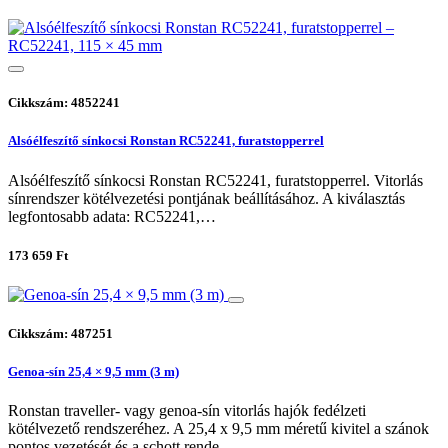
Cikkszám: 4852241
Alsóélfeszítő sínkocsi Ronstan RC52241, furatstopperrel
Alsóélfeszítő sínkocsi Ronstan RC52241, furatstopperrel. Vitorlás
sínrendszer kötélvezetési pontjának beállításához. A kiválasztás
legfontosabb adata: RC52241,…
173 659 Ft
Cikkszám: 487251
Genoa-sín 25,4 × 9,5 mm (3 m)
Ronstan traveller- vagy genoa-sín vitorlás hajók fedélzeti
kötélvezető rendszeréhez. A 25,4 x 9,5 mm méretű kivitel a szánok
pontos vezetését és a schott rende…