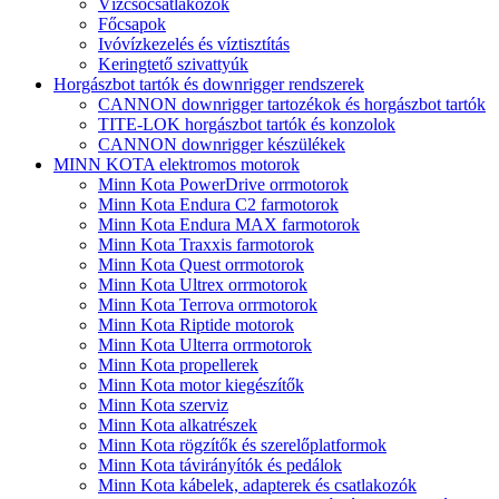
Vízcsőcsatlakozók
Főcsapok
Ivóvízkezelés és víztisztítás
Keringtető szivattyúk
Horgászbot tartók és downrigger rendszerek
CANNON downrigger tartozékok és horgászbot tartók
TITE-LOK horgászbot tartók és konzolok
CANNON downrigger készülékek
MINN KOTA elektromos motorok
Minn Kota PowerDrive orrmotorok
Minn Kota Endura C2 farmotorok
Minn Kota Endura MAX farmotorok
Minn Kota Traxxis farmotorok
Minn Kota Quest orrmotorok
Minn Kota Ultrex orrmotorok
Minn Kota Terrova orrmotorok
Minn Kota Riptide motorok
Minn Kota Ulterra orrmotorok
Minn Kota propellerek
Minn Kota motor kiegészítők
Minn Kota szerviz
Minn Kota alkatrészek
Minn Kota rögzítők és szerelőplatformok
Minn Kota távirányítók és pedálok
Minn Kota kábelek, adapterek és csatlakozók