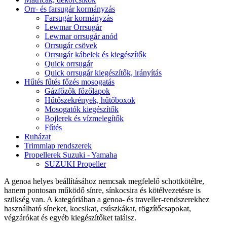
Orr- és farsugár kormányzás
Farsugár kormányzás
Lewmar Orrsugár
Lewmar orrsugár anód
Orrsugár csövek
Orrsugár kábelek és kiegészítők
Quick orrsugár
Quick orrsugár kiegészítők, irányítás
Hűtés fűtés főzés mosogatás
Gázfőzők főzőlapok
Hűtőszekrények, hűtőboxok
Mosogatók kiegészítők
Bojlerek és vízmelegítők
Fűtés
Ruházat
Trimmlap rendszerek
Propellerek Suzuki - Yamaha
SUZUKI Propeller
A genoa helyes beállításához nemcsak megfelelő schottkötélre,
hanem pontosan működő sínre, sínkocsira és kötélvezetésre is
szükség van. A kategóriában a genoa- és traveller-rendszerekhez
használható síneket, kocsikat, csúszkákat, rögzítőcsapokat,
végzárókat és egyéb kiegészítőket találsz.