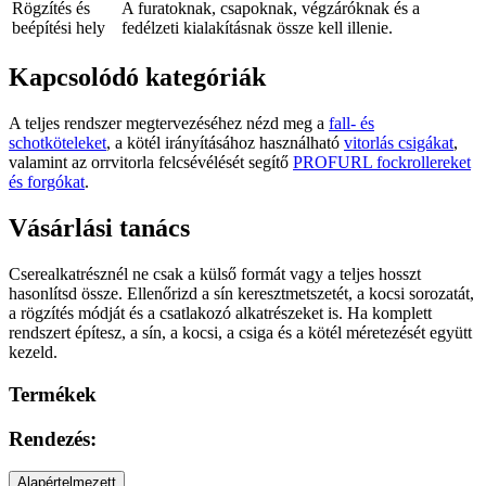
Rögzítés és
A furatoknak, csapoknak, végzáróknak és a
beépítési hely
fedélzeti kialakításnak össze kell illenie.
Kapcsolódó kategóriák
A teljes rendszer megtervezéséhez nézd meg a
fall- és
schotköteleket
, a kötél irányításához használható
vitorlás csigákat
,
valamint az orrvitorla felcsévélését segítő
PROFURL fockrollereket
és forgókat
.
Vásárlási tanács
Cserealkatrésznél ne csak a külső formát vagy a teljes hosszt
hasonlítsd össze. Ellenőrizd a sín keresztmetszetét, a kocsi sorozatát,
a rögzítés módját és a csatlakozó alkatrészeket is. Ha komplett
rendszert építesz, a sín, a kocsi, a csiga és a kötél méretezését együtt
kezeld.
Termékek
Rendezés:
Alapértelmezett