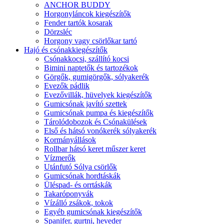
ANCHOR BUDDY
Horgonyláncok kiegészítők
Fender tartók kosarak
Dörzsléc
Horgony vagy csörlőkar tartó
Hajó és csónakkiegészítők
Csónakkocsi, szállító kocsi
Bimini naptetők és tartozékok
Görgők, gumigörgők, sólyakerék
Evezők pádlik
Evezővillák, hüvelyek kiegészítők
Gumicsónak javító szettek
Gumicsónak pumpa és kiegészítők
Tárolódobozok és Csónakülések
Első és hátsó vonókerék sólyakerék
Kormányállások
Rollbar hátsó keret műszer keret
Vízmerők
Utánfutó Sólya csörlők
Gumicsónak hordtáskák
Üléspad- és orrtáskák
Takaróponyvák
Vízálló zsákok, tokok
Egyéb gumicsónak kiegészítők
Spanifer, gurtni, heveder