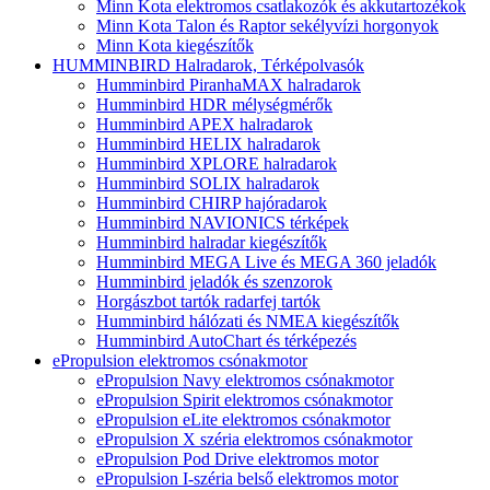
Minn Kota elektromos csatlakozók és akkutartozékok
Minn Kota Talon és Raptor sekélyvízi horgonyok
Minn Kota kiegészítők
HUMMINBIRD Halradarok, Térképolvasók
Humminbird PiranhaMAX halradarok
Humminbird HDR mélységmérők
Humminbird APEX halradarok
Humminbird HELIX halradarok
Humminbird XPLORE halradarok
Humminbird SOLIX halradarok
Humminbird CHIRP hajóradarok
Humminbird NAVIONICS térképek
Humminbird halradar kiegészítők
Humminbird MEGA Live és MEGA 360 jeladók
Humminbird jeladók és szenzorok
Horgászbot tartók radarfej tartók
Humminbird hálózati és NMEA kiegészítők
Humminbird AutoChart és térképezés
ePropulsion elektromos csónakmotor
ePropulsion Navy elektromos csónakmotor
ePropulsion Spirit elektromos csónakmotor
ePropulsion eLite elektromos csónakmotor
ePropulsion X széria elektromos csónakmotor
ePropulsion Pod Drive elektromos motor
ePropulsion I-széria belső elektromos motor