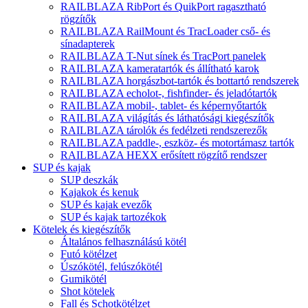
RAILBLAZA RibPort és QuikPort ragasztható
rögzítők
RAILBLAZA RailMount és TracLoader cső- és
sínadapterek
RAILBLAZA T-Nut sínek és TracPort panelek
RAILBLAZA kameratartók és állítható karok
RAILBLAZA horgászbot-tartók és bottartó rendszerek
RAILBLAZA echolot-, fishfinder- és jeladótartók
RAILBLAZA mobil-, tablet- és képernyőtartók
RAILBLAZA világítás és láthatósági kiegészítők
RAILBLAZA tárolók és fedélzeti rendszerezők
RAILBLAZA paddle-, eszköz- és motortámasz tartók
RAILBLAZA HEXX erősített rögzítő rendszer
SUP és kajak
SUP deszkák
Kajakok és kenuk
SUP és kajak evezők
SUP és kajak tartozékok
Kötelek és kiegészítők
Általános felhasználású kötél
Futó kötélzet
Úszókötél, felúszókötél
Gumikötél
Shot kötelek
Fall és Schotkötélzet