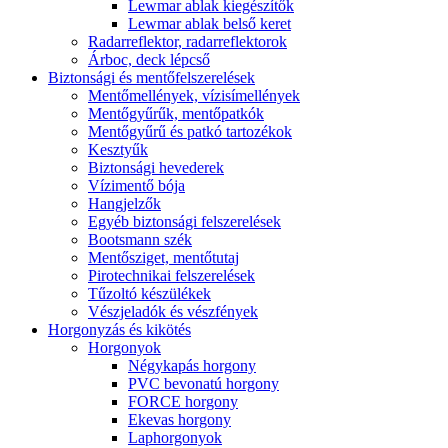
Lewmar ablak kiegészítők
Lewmar ablak belső keret
Radarreflektor, radarreflektorok
Árboc, deck lépcső
Biztonsági és mentőfelszerelések
Mentőmellények, vízisímellények
Mentőgyűrűk, mentőpatkók
Mentőgyűrű és patkó tartozékok
Kesztyűk
Biztonsági hevederek
Vízimentő bója
Hangjelzők
Egyéb biztonsági felszerelések
Bootsmann szék
Mentősziget, mentőtutaj
Pirotechnikai felszerelések
Tűzoltó készülékek
Vészjeladók és vészfények
Horgonyzás és kikötés
Horgonyok
Négykapás horgony
PVC bevonatú horgony
FORCE horgony
Ekevas horgony
Laphorgonyok