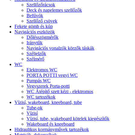
Szellőzőrácsok
Deck és napelemes szellőzők
Befúvók
Szellőző csövek
Fekete gömb és kúp
Navigációs eszközök
Dőlésszögmérők
Iránytűk
Navigációs vonalzók körzők táskák
Széljelzők
Szélmérő
WC
Elektromos WC
PORTA POTTI vegyi WC
Pumpás WC
Vegyszerek Porta-potti
WC Átépítő szett kézi - elektromos
WC tartozékok
Vízisí, wakeboard, kneeboard, tube
Tube-ok
Vízisí
Vízisí, tube, wakeboard kötelek kiegészítők
Wakeboard és kneeboard
Hidraulikus kormányművek tartozékok
Matricák, dekorcsíkok