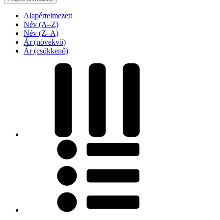
Alapértelmezett
Név (A–Z)
Név (Z–A)
Ár (növekvő)
Ár (csökkenő)