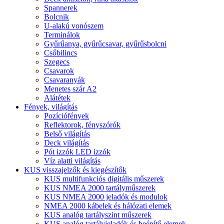
Spannerek
Bolcnik
U-alakú vonószem
Terminálok
Gyűrűanya, gyűrűcsavar, gyűrűsbolcni
Csőbilincs
Szegecs
Csavarok
Csavaranyák
Menetes szár A2
Alátétek
Fények, világítás
Pozíciófények
Reflektorok, fényszórók
Belső világítás
Deck világítás
Pót izzók LED izzók
Víz alatti világítás
KUS visszajelzők és kiegészítők
KUS multifunkciós digitális műszerek
KUS NMEA 2000 tartályműszerek
KUS NMEA 2000 jeladók és modulok
NMEA 2000 kábelek és hálózati elemek
KUS analóg tartályszint műszerek
KUS analóg tartályjeladók és beépítő elemek