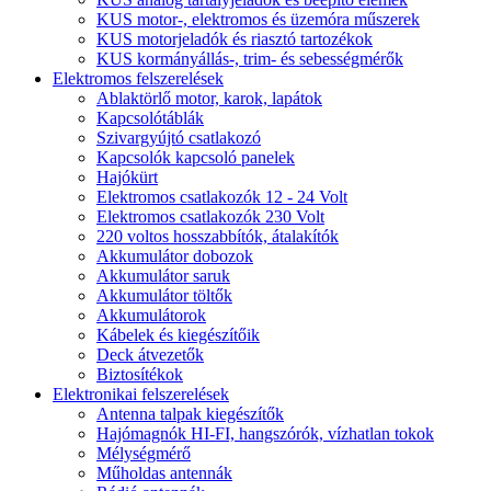
KUS motor-, elektromos és üzemóra műszerek
KUS motorjeladók és riasztó tartozékok
KUS kormányállás-, trim- és sebességmérők
Elektromos felszerelések
Ablaktörlő motor, karok, lapátok
Kapcsolótáblák
Szivargyújtó csatlakozó
Kapcsolók kapcsoló panelek
Hajókürt
Elektromos csatlakozók 12 - 24 Volt
Elektromos csatlakozók 230 Volt
220 voltos hosszabbítók, átalakítók
Akkumulátor dobozok
Akkumulátor saruk
Akkumulátor töltők
Akkumulátorok
Kábelek és kiegészítőik
Deck átvezetők
Biztosítékok
Elektronikai felszerelések
Antenna talpak kiegészítők
Hajómagnók HI-FI, hangszórók, vízhatlan tokok
Mélységmérő
Műholdas antennák