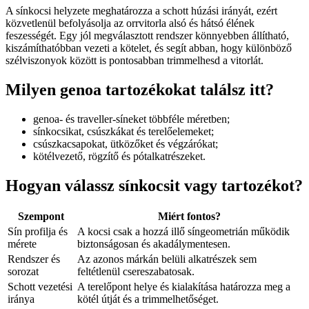
A sínkocsi helyzete meghatározza a schott húzási irányát, ezért
közvetlenül befolyásolja az orrvitorla alsó és hátsó élének
feszességét. Egy jól megválasztott rendszer könnyebben állítható,
kiszámíthatóbban vezeti a kötelet, és segít abban, hogy különböző
szélviszonyok között is pontosabban trimmelhesd a vitorlát.
Milyen genoa tartozékokat találsz itt?
genoa- és traveller-síneket többféle méretben;
sínkocsikat, csúszkákat és terelőelemeket;
csúszkacsapokat, ütközőket és végzárókat;
kötélvezető, rögzítő és pótalkatrészeket.
Hogyan válassz sínkocsit vagy tartozékot?
Szempont
Miért fontos?
Sín profilja és
A kocsi csak a hozzá illő síngeometrián működik
mérete
biztonságosan és akadálymentesen.
Rendszer és
Az azonos márkán belüli alkatrészek sem
sorozat
feltétlenül csereszabatosak.
Schott vezetési
A terelőpont helye és kialakítása határozza meg a
iránya
kötél útját és a trimmelhetőséget.