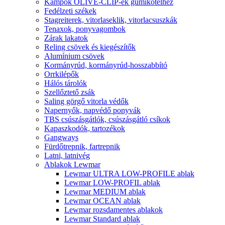
Kampók OLIVE-CLIP-ek gumikötélhez
Fedélzeti székek
Stagreiterek, vitorlaseklik, vitorlacsuszkák
Tenaxok, ponyvagombok
Zárak lakatok
Reling csövek és kiegészítők
Alumínium csövek
Kormányrúd, kormányrúd-hosszabbító
Orrkilépők
Hálós tárolók
Szellőztető zsák
Saling görgő vitorla védők
Napernyők, napvédő ponyvák
TBS csúszásgátlók, csúszásgátló csíkok
Kapaszkodók, tartozékok
Gangways
Fürdőtrepnik, fartrepnik
Latni, latnivég
Ablakok Lewmar
Lewmar ULTRA LOW-PROFILE ablak
Lewmar LOW-PROFIL ablak
Lewmar MEDIUM ablak
Lewmar OCEAN ablak
Lewmar rozsdamentes ablakok
Lewmar Standard ablak