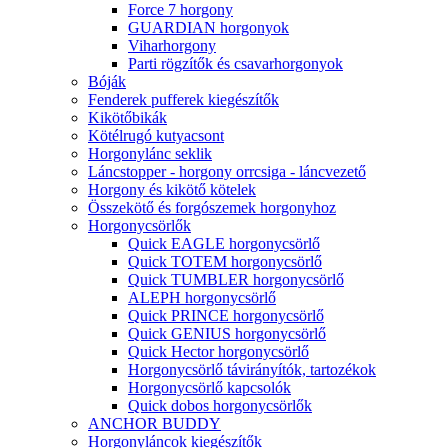
Force 7 horgony
GUARDIAN horgonyok
Viharhorgony
Parti rögzítők és csavarhorgonyok
Bóják
Fenderek pufferek kiegészítők
Kikötőbikák
Kötélrugó kutyacsont
Horgonylánc seklik
Láncstopper - horgony orrcsiga - láncvezető
Horgony és kikötő kötelek
Összekötő és forgószemek horgonyhoz
Horgonycsörlők
Quick EAGLE horgonycsörlő
Quick TOTEM horgonycsörlő
Quick TUMBLER horgonycsörlő
ALEPH horgonycsörlő
Quick PRINCE horgonycsörlő
Quick GENIUS horgonycsörlő
Quick Hector horgonycsörlő
Horgonycsörlő távirányítók, tartozékok
Horgonycsörlő kapcsolók
Quick dobos horgonycsörlők
ANCHOR BUDDY
Horgonyláncok kiegészítők