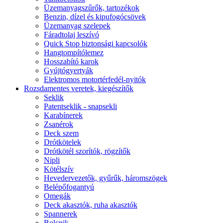
Üzemanyagszűrők, tartozékok
Benzin, dízel és kipufogócsövek
Üzemanyag szelepek
Fáradtolaj leszívó
Quick Stop biztonsági kapcsolók
Hangtompítólemez
Hosszabító karok
Gyújtógyertyák
Elektromos motortérfedél-nyitók
Rozsdamentes veretek, kiegészítők
Seklik
Patentseklik - snapsekli
Karabínerek
Zsanérok
Deck szem
Drótkötelek
Drótkötél szorítók, rögzítők
Nipli
Kötélszív
Hevedervezetők, gyűrűk, háromszögek
Belépőfogantyú
Omegák
Deck akasztók, ruha akasztók
Spannerek
Bolcnik