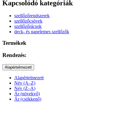
Kapcsolódó kategóriák
szellőzőrendszerek
szellőzőcsövek
szellőzőrácsok
deck- és napelemes szellőzők
Termékek
Rendezés:
Alapértelmezett
Alapértelmezett
Név (A–Z)
Név (Z–A)
Ár (növekvő)
Ár (csökkenő)