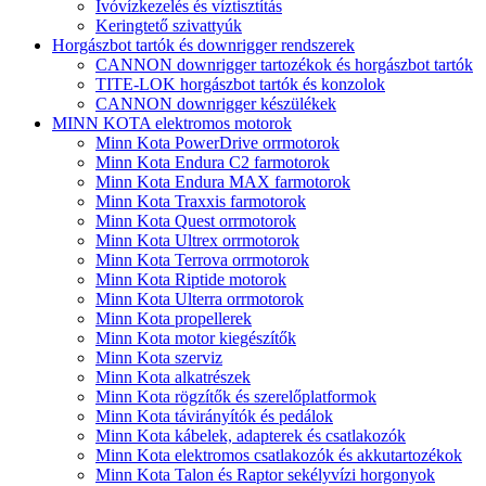
Ivóvízkezelés és víztisztítás
Keringtető szivattyúk
Horgászbot tartók és downrigger rendszerek
CANNON downrigger tartozékok és horgászbot tartók
TITE-LOK horgászbot tartók és konzolok
CANNON downrigger készülékek
MINN KOTA elektromos motorok
Minn Kota PowerDrive orrmotorok
Minn Kota Endura C2 farmotorok
Minn Kota Endura MAX farmotorok
Minn Kota Traxxis farmotorok
Minn Kota Quest orrmotorok
Minn Kota Ultrex orrmotorok
Minn Kota Terrova orrmotorok
Minn Kota Riptide motorok
Minn Kota Ulterra orrmotorok
Minn Kota propellerek
Minn Kota motor kiegészítők
Minn Kota szerviz
Minn Kota alkatrészek
Minn Kota rögzítők és szerelőplatformok
Minn Kota távirányítók és pedálok
Minn Kota kábelek, adapterek és csatlakozók
Minn Kota elektromos csatlakozók és akkutartozékok
Minn Kota Talon és Raptor sekélyvízi horgonyok