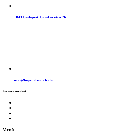
1043 Budapest, Bocskai utca 26.
info@hajo-felszereles.hu
Kövess minket :
Menü