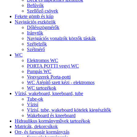
Befúvók
Szellőző csövek
Fekete gömb és kúp
Navigációs eszközök
Dőlésszögmérők
Iránytűk
Navigációs vonalzók körzők táskák
Széljelzők
Szélmérő
WC
Elektromos WC
PORTA POTTI vegyi WC
Pumpás WC
Vegyszerek Porta-potti
WC Átépítő szett kézi - elektromos
WC tartozékok
Vízisí, wakeboard, kneeboard, tube
Tube-ok
Vízisí
Vízisí, tube, wakeboard kötelek kiegészítők
Wakeboard és kneeboard
Hidraulikus kormányművek tartozékok
Matricák, dekorcsíkok
Orr- és farsugár kormányzás