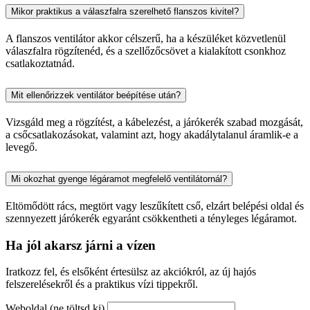
Mikor praktikus a válaszfalra szerelhető flanszos kivitel?
A flanszos ventilátor akkor célszerű, ha a készüléket közvetlenül
válaszfalra rögzítenéd, és a szellőzőcsövet a kialakított csonkhoz
csatlakoztatnád.
Mit ellenőrizzek ventilátor beépítése után?
Vizsgáld meg a rögzítést, a kábelezést, a járókerék szabad mozgását,
a csőcsatlakozásokat, valamint azt, hogy akadálytalanul áramlik-e a
levegő.
Mi okozhat gyenge légáramot megfelelő ventilátornál?
Eltömődött rács, megtört vagy leszűkített cső, elzárt belépési oldal és
szennyezett járókerék egyaránt csökkentheti a tényleges légáramot.
Ha jól akarsz járni a vízen
Iratkozz fel, és elsőként értesülsz az akciókról, az új hajós
felszerelésekről és a praktikus vízi tippekről.
Weboldal (ne töltsd ki)