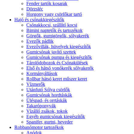
Fender tartók kosarak
Dörzsléc
Horgony vagy csörlőkar tartó
Hajó és csónakkiegészítők
Csónakkocsi, szállító kocsi
Bimini naptetők és tartozékok
Görgők, gumigörgők, sólyakerék
Evezők pádlik
Evezővillák, hüvelyek kiegészítők
Gumicsónak javító szettek
Gumicsónak pumpa és kiegészítők
Tárolódobozok és Csónakülések
Első és hátsó vonókerék sólyakerék
Kormányállások
Rollbar hátsó keret műszer keret
Vízmerők
Utánfutó Sólya csörlők
Gumicsónak hordtáskák
Üléspad- és orrtáskák
Takaróponyvák
Vízálló zsákok, tokok
Egyéb gumicsónak kiegészítők
Spanifer, gurtni, heveder
Robbanómotor tartozékok
Anódok