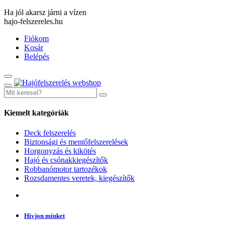
Ha jól akarsz járni a vízen
hajo-felszereles.hu
Fiókom
Kosár
Belépés
Kiemelt kategóriák
Deck felszerelés
Biztonsági és mentőfelszerelések
Horgonyzás és kikötés
Hajó és csónakkiegészítők
Robbanómotor tartozékok
Rozsdamentes veretek, kiegészítők
Hívjon minket