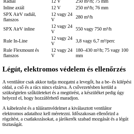
Radiál
12 V
250 m³/h; 75 mm
Inline axiál
12 V
250 m³/h; 76 mm
SPX AirV radiál,
12 vagy 24
280 m³/h
flanszos
V
12 vagy 24
SPX AirV inline
550 vagy 750 m³/h
V
12 vagy 24
Rule In-Line
3,8 vagy 6,7 m³/perc
V
Rule Flexmount és
12 vagy 24
180–430 m³/h; 75 vagy 100
flanszos
V
mm
Légút, elektromos védelem és ellenőrzés
A ventilátor csak akkor tudja mozgatni a levegőt, ha a be- és kilépési
oldal, a cső és a rács nincs elzárva. A csővezetésben kerüld a
szükségtelen szűkületeket és a megtörést, a készüléket pedig úgy
helyezd el, hogy hozzáférhető maradjon.
A kábelezést és a túláramvédelmet a kiválasztott ventilátor
elektromos adataihoz kell méretezni. Időszakosan ellenőrizd a
rögzítést, a csatlakozásokat, a járókerék szabad mozgását és a légút
tisztaságát.