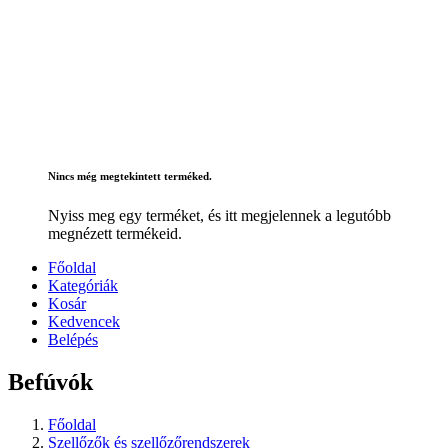
Nincs még megtekintett terméked.
Nyiss meg egy terméket, és itt megjelennek a legutóbb
megnézett termékeid.
Főoldal
Kategóriák
Kosár
Kedvencek
Belépés
Befúvók
Főoldal
Szellőzők és szellőzőrendszerek