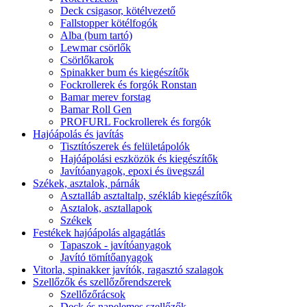
Deck csigasor, kötélvezető
Fallstopper kötélfogók
Alba (bum tartó)
Lewmar csörlők
Csörlőkarok
Spinakker bum és kiegészítők
Fockrollerek és forgók Ronstan
Bamar merev forstag
Bamar Roll Gen
PROFURL Fockrollerek és forgók
Hajóápolás és javítás
Tisztítószerek és felületápolók
Hajóápolási eszközök és kiegészítők
Javítóanyagok, epoxi és üvegszál
Székek, asztalok, párnák
Asztalláb asztaltalp, székláb kiegészítők
Asztalok, asztallapok
Székek
Festékek hajóápolás algagátlás
Tapaszok - javítóanyagok
Javító tömítőanyagok
Vitorla, spinakker javítók, ragasztó szalagok
Szellőzők és szellőzőrendszerek
Szellőzőrácsok
Deck és napelemes szellőzők