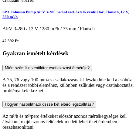
Cikkszám: 651101
SPX Johnson Pump AirV 3-280 radiál szellőztető ventilátor, Flansch, 12 V,
280 m³/h
AirV 3-280 / 12 V / 280 m³/h / 75 mm / Flansch
42 392 Ft
Gyakran ismételt kérdések
Miért számít a ventilátor csatlakozási átmérője?
A 75, 76 vagy 100 mm-es csatlakozásnak illeszkednie kell a csőhöz
és a rendszer többi eleméhez, különben szűkület vagy csatlakoztatási
probléma keletkezhet.
Hogyan hasonlítható össze két eltérő légszállítás?
Az m³/h és m³/perc értékeket először azonos mértékegységre kell
átváltani, majd azonos feltételek mellett lehet őket érdemben
összehasonlítani.