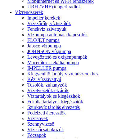
Mobilinternet és Wi-Fi rendszerek
URH (VHF) tengeri rádiók
Vízrendszerek
Impeller kerekek
Vízszűrők, víztisztítók
Fenékvíz szivattyúk
Vízpumpa automata kapcsolók
FLOJET pumpa
Jabsco vízpumpa
JOHNSON vízpumpa
Levegőztető és oxigénpumpák
Macerátor - fekália pumpa
IMPELLER pumpa
Kiegyenlítő tartály vízrendszerekhez
Kézi vízszivattyú
Tusolók, zuhanyzók
Vízelvezetők elzárók
Víztartályok és kiegészítők
Fekália tartályok kiegészítők
Szürkevíz tárolás elvezetés
Fedélzeti áteresztők
Vízcsövek
Szennyvízcső
Vízcsőcsatlakozók
Főcsapok