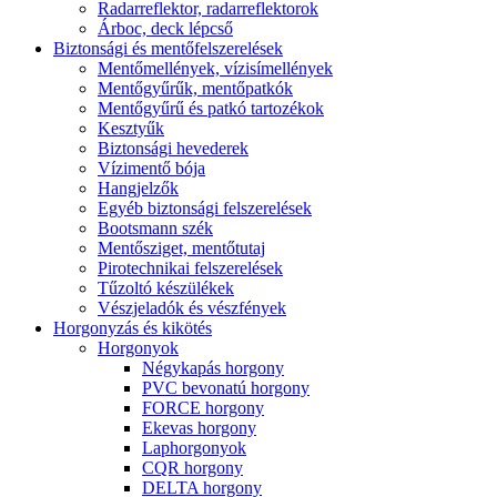
Radarreflektor, radarreflektorok
Árboc, deck lépcső
Biztonsági és mentőfelszerelések
Mentőmellények, vízisímellények
Mentőgyűrűk, mentőpatkók
Mentőgyűrű és patkó tartozékok
Kesztyűk
Biztonsági hevederek
Vízimentő bója
Hangjelzők
Egyéb biztonsági felszerelések
Bootsmann szék
Mentősziget, mentőtutaj
Pirotechnikai felszerelések
Tűzoltó készülékek
Vészjeladók és vészfények
Horgonyzás és kikötés
Horgonyok
Négykapás horgony
PVC bevonatú horgony
FORCE horgony
Ekevas horgony
Laphorgonyok
CQR horgony
DELTA horgony