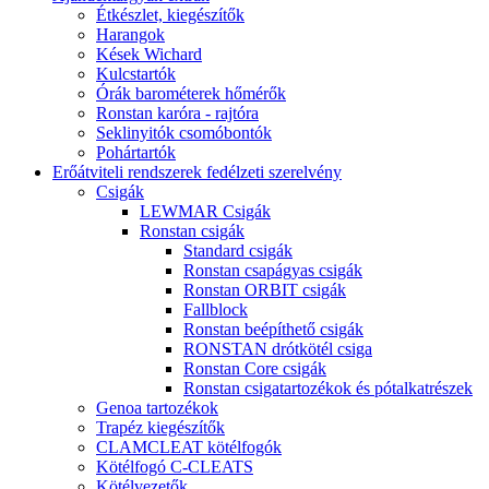
Étkészlet, kiegészítők
Harangok
Kések Wichard
Kulcstartók
Órák barométerek hőmérők
Ronstan karóra - rajtóra
Seklinyitók csomóbontók
Pohártartók
Erőátviteli rendszerek fedélzeti szerelvény
Csigák
LEWMAR Csigák
Ronstan csigák
Standard csigák
Ronstan csapágyas csigák
Ronstan ORBIT csigák
Fallblock
Ronstan beépíthető csigák
RONSTAN drótkötél csiga
Ronstan Core csigák
Ronstan csigatartozékok és pótalkatrészek
Genoa tartozékok
Trapéz kiegészítők
CLAMCLEAT kötélfogók
Kötélfogó C-CLEATS
Kötélvezetők