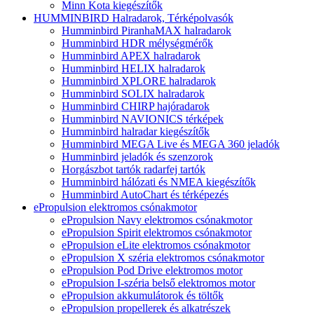
Minn Kota kiegészítők
HUMMINBIRD Halradarok, Térképolvasók
Humminbird PiranhaMAX halradarok
Humminbird HDR mélységmérők
Humminbird APEX halradarok
Humminbird HELIX halradarok
Humminbird XPLORE halradarok
Humminbird SOLIX halradarok
Humminbird CHIRP hajóradarok
Humminbird NAVIONICS térképek
Humminbird halradar kiegészítők
Humminbird MEGA Live és MEGA 360 jeladók
Humminbird jeladók és szenzorok
Horgászbot tartók radarfej tartók
Humminbird hálózati és NMEA kiegészítők
Humminbird AutoChart és térképezés
ePropulsion elektromos csónakmotor
ePropulsion Navy elektromos csónakmotor
ePropulsion Spirit elektromos csónakmotor
ePropulsion eLite elektromos csónakmotor
ePropulsion X széria elektromos csónakmotor
ePropulsion Pod Drive elektromos motor
ePropulsion I-széria belső elektromos motor
ePropulsion akkumulátorok és töltők
ePropulsion propellerek és alkatrészek