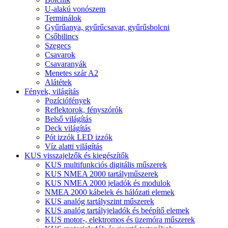
U-alakú vonószem
Terminálok
Gyűrűanya, gyűrűcsavar, gyűrűsbolcni
Csőbilincs
Szegecs
Csavarok
Csavaranyák
Menetes szár A2
Alátétek
Fények, világítás
Pozíciófények
Reflektorok, fényszórók
Belső világítás
Deck világítás
Pót izzók LED izzók
Víz alatti világítás
KUS visszajelzők és kiegészítők
KUS multifunkciós digitális műszerek
KUS NMEA 2000 tartályműszerek
KUS NMEA 2000 jeladók és modulok
NMEA 2000 kábelek és hálózati elemek
KUS analóg tartályszint műszerek
KUS analóg tartályjeladók és beépítő elemek
KUS motor-, elektromos és üzemóra műszerek