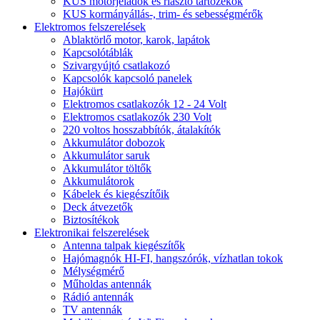
KUS motorjeladók és riasztó tartozékok
KUS kormányállás-, trim- és sebességmérők
Elektromos felszerelések
Ablaktörlő motor, karok, lapátok
Kapcsolótáblák
Szivargyújtó csatlakozó
Kapcsolók kapcsoló panelek
Hajókürt
Elektromos csatlakozók 12 - 24 Volt
Elektromos csatlakozók 230 Volt
220 voltos hosszabbítók, átalakítók
Akkumulátor dobozok
Akkumulátor saruk
Akkumulátor töltők
Akkumulátorok
Kábelek és kiegészítőik
Deck átvezetők
Biztosítékok
Elektronikai felszerelések
Antenna talpak kiegészítők
Hajómagnók HI-FI, hangszórók, vízhatlan tokok
Mélységmérő
Műholdas antennák
Rádió antennák
TV antennák