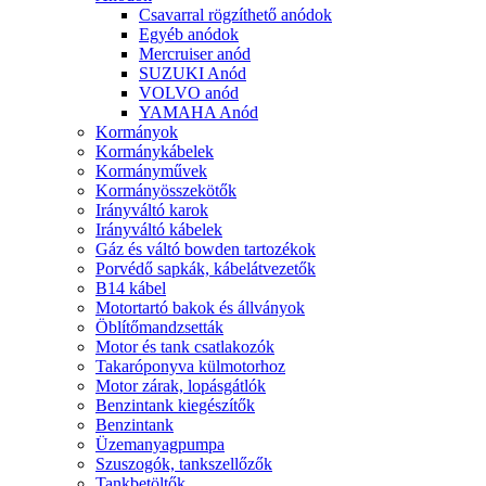
Csavarral rögzíthető anódok
Egyéb anódok
Mercruiser anód
SUZUKI Anód
VOLVO anód
YAMAHA Anód
Kormányok
Kormánykábelek
Kormányművek
Kormányösszekötők
Irányváltó karok
Irányváltó kábelek
Gáz és váltó bowden tartozékok
Porvédő sapkák, kábelátvezetők
B14 kábel
Motortartó bakok és állványok
Öblítőmandzsetták
Motor és tank csatlakozók
Takaróponyva külmotorhoz
Motor zárak, lopásgátlók
Benzintank kiegészítők
Benzintank
Üzemanyagpumpa
Szuszogók, tankszellőzők
Tankbetöltők