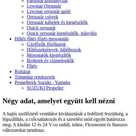
Farsugár kormányzás
Lewmar Orrsugár
Lewmar orrsugár anód
Orrsugár csövek
Orrsugár kábelek és kiegészítők
Quick orrsugár
Quick orrsugár kiegészítők, irányítás
Hűtés fűtés főzés mosogatás
Gázfőzők főzőlapok
Hűtőszekrények, hűtőboxok
Mosogatók kiegészítők
Bojlerek és vízmelegítők
Fűtés
Ruházat
Trimmlap rendszerek
Propellerek Suzuki - Yamaha
SUZUKI Propeller
Négy adat, amelyet együtt kell nézni
A hajós szellőztető ventilátor kiválasztását a fedélzeti feszültség, a
légszállítás, a csőcsatlakozás és a szerelési mód együtt határozza
meg. A kínálat 12 és 24 V-os radiál, inline, Flexmount és flanszos
változatokat tartalmaz.