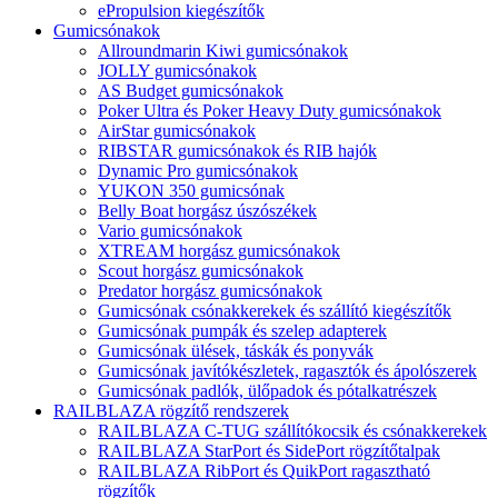
ePropulsion kiegészítők
Gumicsónakok
Allroundmarin Kiwi gumicsónakok
JOLLY gumicsónakok
AS Budget gumicsónakok
Poker Ultra és Poker Heavy Duty gumicsónakok
AirStar gumicsónakok
RIBSTAR gumicsónakok és RIB hajók
Dynamic Pro gumicsónakok
YUKON 350 gumicsónak
Belly Boat horgász úszószékek
Vario gumicsónakok
XTREAM horgász gumicsónakok
Scout horgász gumicsónakok
Predator horgász gumicsónakok
Gumicsónak csónakkerekek és szállító kiegészítők
Gumicsónak pumpák és szelep adapterek
Gumicsónak ülések, táskák és ponyvák
Gumicsónak javítókészletek, ragasztók és ápolószerek
Gumicsónak padlók, ülőpadok és pótalkatrészek
RAILBLAZA rögzítő rendszerek
RAILBLAZA C-TUG szállítókocsik és csónakkerekek
RAILBLAZA StarPort és SidePort rögzítőtalpak
RAILBLAZA RibPort és QuikPort ragasztható
rögzítők