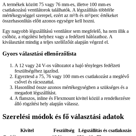
A termékek között 75 vagy 76 mm-es, illetve 100 mm-es
csatlakozású ventilátorok találhatók. A légszállítás többféle
mértékegységgel szerepel, ezért az m³/h és m³/perc értékeket
összehasonlítás előtt azonos egységre kell hozni.
Egy nagyobb légszállítású ventilátor sem megfelelő, ha nem illik a
csőhöz, a rögzítési helyhez vagy a fedélzeti hálózathoz. A
kiválasztást mindig a teljes szellőzőút alapján végezd el.
Gyors választási ellenőrzőlista
A 12 vagy 24 V-os változatot a hajó tényleges fedélzeti
feszültségéhez igazítsd.
Egyeztesd a 75, 76 vagy 100 mm-es csatlakozást a meglévő
csővel és rácsozattal.
Hasonlítsd össze azonos mértékegységben a szükséges és a
megadott légszállítást.
A flanszos, inline és Flexmount kivitel közül a rendelkezésre
álló rögzítési hely alapján válassz.
Szerelési módok és fő választási adatok
Kivitel
Feszültség
Légszállítás és csatlakozás