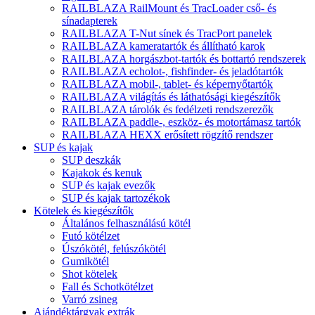
RAILBLAZA RailMount és TracLoader cső- és
sínadapterek
RAILBLAZA T-Nut sínek és TracPort panelek
RAILBLAZA kameratartók és állítható karok
RAILBLAZA horgászbot-tartók és bottartó rendszerek
RAILBLAZA echolot-, fishfinder- és jeladótartók
RAILBLAZA mobil-, tablet- és képernyőtartók
RAILBLAZA világítás és láthatósági kiegészítők
RAILBLAZA tárolók és fedélzeti rendszerezők
RAILBLAZA paddle-, eszköz- és motortámasz tartók
RAILBLAZA HEXX erősített rögzítő rendszer
SUP és kajak
SUP deszkák
Kajakok és kenuk
SUP és kajak evezők
SUP és kajak tartozékok
Kötelek és kiegészítők
Általános felhasználású kötél
Futó kötélzet
Úszókötél, felúszókötél
Gumikötél
Shot kötelek
Fall és Schotkötélzet
Varró zsineg
Ajándéktárgyak extrák