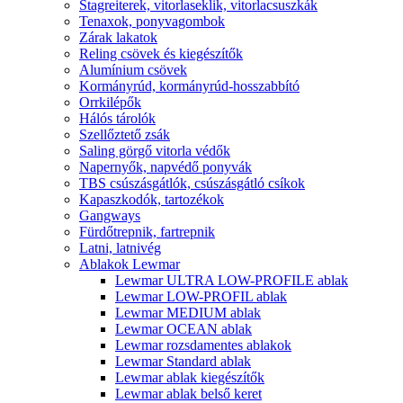
Stagreiterek, vitorlaseklik, vitorlacsuszkák
Tenaxok, ponyvagombok
Zárak lakatok
Reling csövek és kiegészítők
Alumínium csövek
Kormányrúd, kormányrúd-hosszabbító
Orrkilépők
Hálós tárolók
Szellőztető zsák
Saling görgő vitorla védők
Napernyők, napvédő ponyvák
TBS csúszásgátlók, csúszásgátló csíkok
Kapaszkodók, tartozékok
Gangways
Fürdőtrepnik, fartrepnik
Latni, latnivég
Ablakok Lewmar
Lewmar ULTRA LOW-PROFILE ablak
Lewmar LOW-PROFIL ablak
Lewmar MEDIUM ablak
Lewmar OCEAN ablak
Lewmar rozsdamentes ablakok
Lewmar Standard ablak
Lewmar ablak kiegészítők
Lewmar ablak belső keret