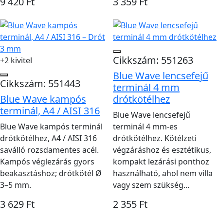
9 420 Ft
3 359 Ft
Cikkszám: 551263
+2 kivitel
Blue Wave lencsefejű
Cikkszám: 551443
terminál 4 mm
Blue Wave kampós
drótkötélhez
terminál, A4 / AISI 316
Blue Wave lencsefejű
Blue Wave kampós terminál
terminál 4 mm-es
drótkötélhez, A4 / AISI 316
drótkötélhez. Kötélzeti
saválló rozsdamentes acél.
végzáráshoz és esztétikus,
Kampós véglezárás gyors
kompakt lezárási ponthoz
beakasztáshoz; drótkötél Ø
használható, ahol nem villa
3–5 mm.
vagy szem szükség…
3 629 Ft
2 355 Ft