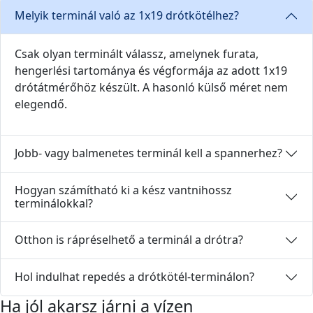
Melyik terminál való az 1x19 drótkötélhez?
Csak olyan terminált válassz, amelynek furata,
hengerlési tartománya és végformája az adott 1x19
drótátmérőhöz készült. A hasonló külső méret nem
elegendő.
Jobb- vagy balmenetes terminál kell a spannerhez?
Hogyan számítható ki a kész vantnihossz
terminálokkal?
Otthon is rápréselhető a terminál a drótra?
Hol indulhat repedés a drótkötél-terminálon?
Ha jól akarsz járni a vízen