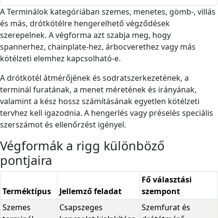
A Terminálok kategóriában szemes, menetes, gömb-, villás
és más, drótkötélre hengerelhető végződések
szerepelnek. A végforma azt szabja meg, hogy
spannerhez, chainplate-hez, árbocverethez vagy más
kötélzeti elemhez kapcsolható-e.
A drótkötél átmérőjének és sodratszerkezetének, a
terminál furatának, a menet méretének és irányának,
valamint a kész hossz számításának egyetlen kötélzeti
tervhez kell igazodnia. A hengerlés vagy préselés speciális
szerszámot és ellenőrzést igényel.
Végformák a rigg különböző
pontjaira
Fő választási
Terméktípus
Jellemző feladat
szempont
Szemes
Csapszeges
Szemfurat és