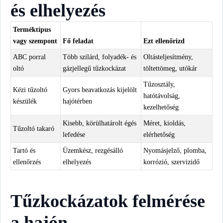
és elhelyezés
Terméktípus
vagy szempont
Fő feladat
Ezt ellenőrizd
ABC porral
Több szilárd, folyadék- és
Oltásteljesítmény,
oltó
gázjellegű tűzkockázat
töltettömeg, utókár
Tűzosztály,
Kézi tűzoltó
Gyors beavatkozás kijelölt
hatótávolság,
készülék
hajótérben
kezelhetőség
Kisebb, körülhatárolt égés
Méret, kioldás,
Tűzoltó takaró
lefedése
elérhetőség
Tartó és
Üzemkész, rezgésálló
Nyomásjelző, plomba,
ellenőrzés
elhelyezés
korrózió, szervizidő
Tűzkockázatok felmérése
a hajón