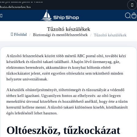
hajo-felszereles.hu
Tűzoltó készülékek
Főoldal
Biztonsági és mentőfelszerelések
Tűzoltó készülékek
A tűzoltó felszerelések között több méretű ABC porral oltó, további kézi
készülékek és tűzoltó takaró található. A hajón lévő üzemanyag, gáz,
elektromos berendezés, akkumulátor és konyhai hőforrás eltérő
tűzkockázatot jelent, ezért egyetlen oltóeszköz sem tekinthető minden
helyzetre univerzálisnak.
A készülék oltásteljesítményét, töltettömegét és tűzosztályát a védendő
térhez kell igazítani. Ugyanilyen fontos az elhelyezés: az oltó legyen
menekülési útvonal közelében és hozzáférhető anélkül, hogy érte a tűzön
keresztül kellene menni. A tűzoltó takaró különösen kisebb, körülhatárolt
égés lefedésénél lehet hasznos.
Oltóeszköz, tűzkockázat