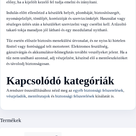
előny, ha a kijelölt kezelő fel tudja emelni és irányítani.
Indulás előtt ellenőrizd a készülék helyét, plombáját, biztosítószegét,
nyomásjelzőjét, tömlőjét, korrózióját és szervizcímkéjét. Használat vagy
részleges ürítés után a készüléket szervizelni vagy cserélni kell. A tűzoltó
takaró tokja maradjon jól látható és egy mozdulattal nyitható.
Tűz esetén először biztosíts menekülési útvonalat, és ne nyiss ki hirtelen
füsttel vagy forrósággal telt motorteret. Elektromos feszültség,
gázszivárgás és akkumulátor-hőmegfutás további veszélyeket jelent. Ha a
tűz nem uralható azonnal, adj vészjelzést, készítsd elő a mentőeszközöket
és távolodj biztonságosan.
Kapcsolódó kategóriák
A rendszer összeállításához nézd meg az
egyéb biztonsági felszerelések
,
vészjeladók
,
mentőtutajok
és
biztonsági felszerelések
kínálatát is.
Termékek