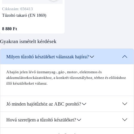
Cikkszám: 656413
Tűzoltó takaró (EN 1869)
8 880 Ft
Gyakran ismételt kérdések
Milyen tűzoltó készüléket válasszak hajóra?
A hajón jelen lévő üzemanyag-, gáz-, motor-, elektromos és
akkumulátorkockázatokhoz, a konkrét tűzosztályhoz, térhez és előíráshoz
illő készülékeket válassz.
Jó minden hajótűzhöz az ABC poroltó?
Hová szereljem a tűzoltó készüléket?