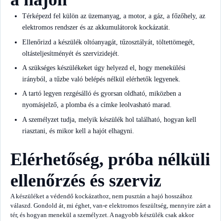
Térképezd fel külön az üzemanyag, a motor, a gáz, a főzőhely, az
elektromos rendszer és az akkumulátorok kockázatát.
Ellenőrizd a készülék oltóanyagát, tűzosztályát, töltettömegét,
oltásteljesítményét és szervizidejét.
A szükséges készülékeket úgy helyezd el, hogy menekülési
irányból, a tűzbe való belépés nélkül elérhetők legyenek.
A tartó legyen rezgésálló és gyorsan oldható, miközben a
nyomásjelző, a plomba és a címke leolvasható marad.
A személyzet tudja, melyik készülék hol található, hogyan kell
riasztani, és mikor kell a hajót elhagyni.
Elérhetőség, próba nélküli
ellenőrzés és szerviz
A készüléket a védendő kockázathoz, nem pusztán a hajó hosszához
válaszd. Gondold át, mi éghet, van-e elektromos feszültség, mennyire zárt a
tér, és hogyan menekül a személyzet. A nagyobb készülék csak akkor