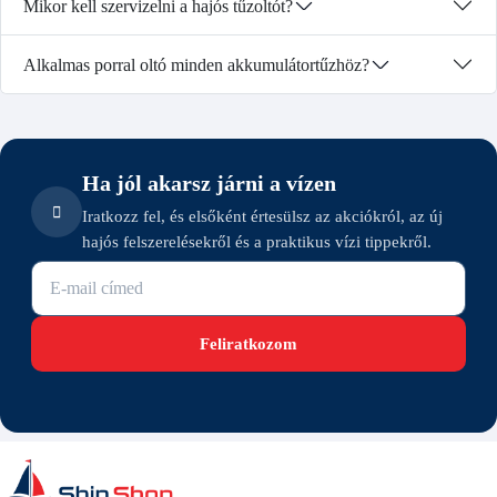
Mikor kell szervizelni a hajós tűzoltót?
Alkalmas porral oltó minden akkumulátortűzhöz?
Ha jól akarsz járni a vízen
Iratkozz fel, és elsőként értesülsz az akciókról, az új
hajós felszerelésekről és a praktikus vízi tippekről.
E-mail cím
Feliratkozom