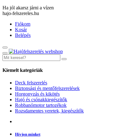
Ha jól akarsz járni a vízen
hajo-felszereles.hu
Fiókom
Kosár
Belépés
Kiemelt kategóriák
Deck felszerelés
Biztonsági és mentőfelszerelések
Horgonyzás és kikötés
Hajó és csónakkiegészítők
Robbanómotor tartozékok
Rozsdamentes veretek, kiegészítők
Hívjon minket