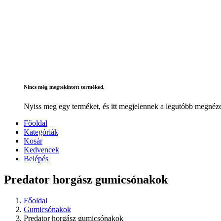
Nincs még megtekintett terméked.
Nyiss meg egy terméket, és itt megjelennek a legutóbb megnéze
Főoldal
Kategóriák
Kosár
Kedvencek
Belépés
Predator horgász gumicsónakok
Főoldal
Gumicsónakok
Predator horgász gumicsónakok