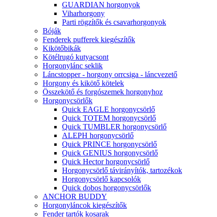
GUARDIAN horgonyok
Viharhorgony
Parti rögzítők és csavarhorgonyok
Bóják
Fenderek pufferek kiegészítők
Kikötőbikák
Kötélrugó kutyacsont
Horgonylánc seklik
Láncstopper - horgony orrcsiga - láncvezető
Horgony és kikötő kötelek
Összekötő és forgószemek horgonyhoz
Horgonycsörlők
Quick EAGLE horgonycsörlő
Quick TOTEM horgonycsörlő
Quick TUMBLER horgonycsörlő
ALEPH horgonycsörlő
Quick PRINCE horgonycsörlő
Quick GENIUS horgonycsörlő
Quick Hector horgonycsörlő
Horgonycsörlő távirányítók, tartozékok
Horgonycsörlő kapcsolók
Quick dobos horgonycsörlők
ANCHOR BUDDY
Horgonyláncok kiegészítők
Fender tartók kosarak