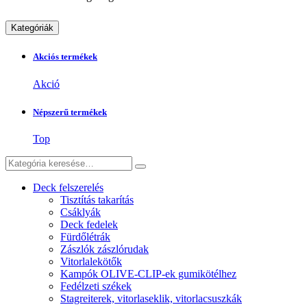
Kategóriák
Akciós termékek
Akció
Népszerű termékek
Top
Deck felszerelés
Tisztítás takarítás
Csáklyák
Deck fedelek
Fürdőlétrák
Zászlók zászlórudak
Vitorlalekötők
Kampók OLIVE-CLIP-ek gumikötélhez
Fedélzeti székek
Stagreiterek, vitorlaseklik, vitorlacsuszkák