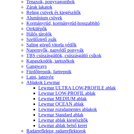
Tenaxok, ponyvagombok
Zárak lakatok
Reling csövek és kiegészítők
Alumínium csövek
Kormányrúd, kormányrúd-hosszabbító
Orrkilépők
Hálós tárolók
Szellőztető zsák
Saling görgő vitorla védők
Napernyők, napvédő ponyvák
TBS csúszásgátlók, csúszásgátló csíkok
Kapaszkodók, tartozékok
Gangways
Fürdőtrepnik, fartrepnik
Latni, latnivég
Ablakok Lewmar
Lewmar ULTRA LOW-PROFILE ablak
Lewmar LOW-PROFIL ablak
Lewmar MEDIUM ablak
Lewmar OCEAN ablak
Lewmar rozsdamentes ablakok
Lewmar Standard ablak
Lewmar ablak kiegészítők
Lewmar ablak belső keret
Radarreflektor, radarreflektorok