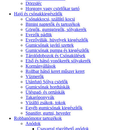
Dörzsléc
Horgony vagy csörlőkar tartó
Hajó és csónakkiegészítők
Csónakkocsi, szállító kocsi
Bimini naptetők és tartozékok
Görgők, gumigörgők, sólyakerék
Evezők pádlik
Evezővillák, hüvelyek kiegészítők
Gumicsónak javító szettek
Gumicsónak pumpa és kiegészítők
Tárolódobozok és Csónakülések
Első és hátsó vonókerék sólyakerék
Kormányállások
Rollbar hátsó keret műszer keret
Vízmerők
Utánfutó Sólya csörlők
Gumicsónak hordtáskák
Üléspad- és orrtáskák
Takaróponyvák
Vízálló zsákok, tokok
Egyéb gumicsónak kiegészítők
Spanifer, gurtni, heveder
Robbanómotor tartozékok
Anódok
Csavarral rögzíthető anódok