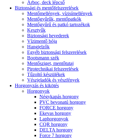
Árboc, deck lépcső
Biztonsági és mentőfelszerelések
Mentőmellények, vízisímellények
Mentőgyűrűk, mentőpatkók
Mentőgyűrű és patkó tartozékok
Kesztyűk
Biztonsági hevederek
Vízimentő bója
Hangjelzők
Egyéb biztonsági felszerelések
Bootsmann szék
Mentősziget, mentőtutaj
Pirotechnikai felszerelések
Tűzoltó készülékek
Vészjeladók és vészfények
Horgonyzás és kikötés
Horgonyok
Négykapás horgony
PVC bevonatú horgony
FORCE horgony
Ekevas horgony
Laphorgonyok
CQR horgony
DELTA horgony
Force 7 horgony