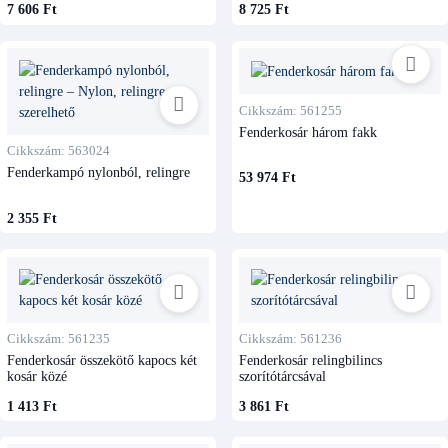
7 606 Ft
8 725 Ft
Cikkszám: 561255
Fenderkosár három fakk
Cikkszám: 563024
Fenderkampó nylonból, relingre
53 974 Ft
2 355 Ft
Cikkszám: 561235
Cikkszám: 561236
Fenderkosár összekötő kapocs két
Fenderkosár relingbilincs
kosár közé
szorítótárcsával
1 413 Ft
3 861 Ft