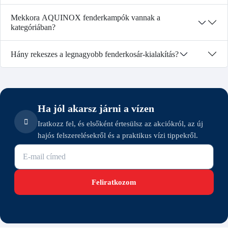
Mekkora AQUINOX fenderkampók vannak a
kategóriában?
Hány rekeszes a legnagyobb fenderkosár-kialakítás?
Ha jól akarsz járni a vízen
Iratkozz fel, és elsőként értesülsz az akciókról, az új
hajós felszerelésekről és a praktikus vízi tippekről.
E-mail cím
Feliratkozom