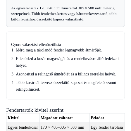
Az egyes kosarak 170 × 405 millimétertől 305 × 588 milliméterig
szerepelnek. Több fenderhez kettes vagy háromrekeszes tartó, több
külön kosárhoz összekötő kapocs választható.
Gyors választási ellenőrzőlista
Mérd meg a tárolandó fender legnagyobb átmérőjét.
Ellenőrizd a kosár magasságát és a rendelkezésre álló fedélzeti
helyet.
Azonosítsd a relingcső átmérőjét és a bilincs szerelési helyét.
Több kosárnál tervezz összekötő kapcsot és megfelelő számú
relingbilincset.
Fendertartók kivitel szerint
Kivitel
Megadott változat
Feladat
Egyes fenderkosár
170 × 405–305 × 588 mm
Egy fender tárolása