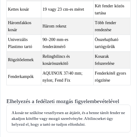
Két fender közös
Kettes kosár
19 vagy 23 cm-es méret
tartása
Háromfakkos
Több fender
Három rekesz
kosár
rendezése
Univerzális
90–200 mm-es
Összehajtható
Plastimo tartó
fenderátmérő
tartógyűrűk
Relingbilincs és
Kosarak
Rögzítőelemek
kosárösszekötő
felszerelése
AQUINOX 37/40 mm;
Fenderkötél gyors
Fenderkampók
nylon; Fend Fix
rögzítése
Elhelyezés a fedélzeti mozgás figyelembevételével
A kosár ne szűkítse veszélyesen az átjárót, és a benne tárolt fender ne
akadjon kötélbe vagy mozgó szerelvénybe. A bilincseket úgy
helyezd el, hogy a tartó ne tudjon elfordulni.