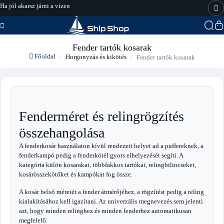
Ha jól akarsz járni a vízen
hajo-felszereles.hu
Fender tartók kosarak
Főoldal
Horgonyzás és kikötés
Fender tartók kosarak
Fenderméret és relingrögzítés
összehangolása
A fenderkosár használaton kívül rendezett helyet ad a puffereknek, a
fenderkampó pedig a fenderkötél gyors elhelyezését segíti. A
kategória külön kosarakat, többfakkos tartókat, relingbilincseket,
kosárösszekötőket és kampókat fog össze.
A kosár belső méretét a fender átmérőjéhez, a rögzítést pedig a reling
kialakításához kell igazítani. Az univerzális megnevezés sem jelenti
azt, hogy minden relinghez és minden fenderhez automatikusan
megfelelő.