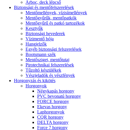
Árboc, deck lépcső
Biztonsági és mentőfelszerelések
Mentőmellények, vízisímellények
Mentőgyűrűk, mentőpatkók
Mentőgyűrű és patkó tartozékok
Kesztyűk
Biztonsági hevederek
Vízimentő bója
Hangjelzők
Egyéb biztonsági felszerelések
Bootsmann szék
Mentősziget, mentőtutaj
Pirotechnikai felszerelések
Tűzoltó készülékek
Vészjeladók és vészfények
Horgonyzás és kikötés
Horgonyok
Négykapás horgony
PVC bevonatú horgony
FORCE horgony
Ekevas horgony
Laphorgonyok
CQR horgony
DELTA horgony
Force 7 horgony