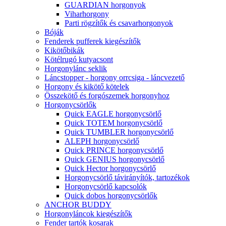
GUARDIAN horgonyok
Viharhorgony
Parti rögzítők és csavarhorgonyok
Bóják
Fenderek pufferek kiegészítők
Kikötőbikák
Kötélrugó kutyacsont
Horgonylánc seklik
Láncstopper - horgony orrcsiga - láncvezető
Horgony és kikötő kötelek
Összekötő és forgószemek horgonyhoz
Horgonycsörlők
Quick EAGLE horgonycsörlő
Quick TOTEM horgonycsörlő
Quick TUMBLER horgonycsörlő
ALEPH horgonycsörlő
Quick PRINCE horgonycsörlő
Quick GENIUS horgonycsörlő
Quick Hector horgonycsörlő
Horgonycsörlő távirányítók, tartozékok
Horgonycsörlő kapcsolók
Quick dobos horgonycsörlők
ANCHOR BUDDY
Horgonyláncok kiegészítők
Fender tartók kosarak