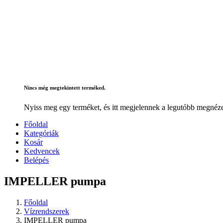
Nincs még megtekintett terméked.
Nyiss meg egy terméket, és itt megjelennek a legutóbb megnéze
Főoldal
Kategóriák
Kosár
Kedvencek
Belépés
IMPELLER pumpa
Főoldal
Vízrendszerek
IMPELLER pumpa