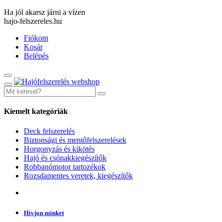
Ha jól akarsz járni a vízen
hajo-felszereles.hu
Fiókom
Kosár
Belépés
Kiemelt kategóriák
Deck felszerelés
Biztonsági és mentőfelszerelések
Horgonyzás és kikötés
Hajó és csónakkiegészítők
Robbanómotor tartozékok
Rozsdamentes veretek, kiegészítők
Hívjon minket