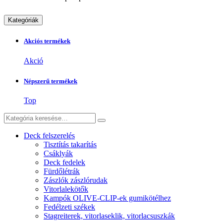
Kategóriák
Akciós termékek
Akció
Népszerű termékek
Top
Deck felszerelés
Tisztítás takarítás
Csáklyák
Deck fedelek
Fürdőlétrák
Zászlók zászlórudak
Vitorlalekötők
Kampók OLIVE-CLIP-ek gumikötélhez
Fedélzeti székek
Stagreiterek, vitorlaseklik, vitorlacsuszkák