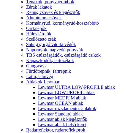
Tenaxok, ponyvagombok
Zárak lakatok
Reling csövek és kiegészítők
Alumínium csövek
Kormányrúd, kormányrúd-hosszabbító
Orrkilépők
Hálós tárolók
Szellőztető zsák
Saling görgő vitorla védők
Napernyők, napvédő ponyvák
TBS csúszásgátlók, csúszásgátló csíkok
Kapaszkodók, tartozékok
Gangways
Fürdőtrepnik, fartrepnik
Latni, latnivég
Ablakok Lewmar
Lewmar ULTRA LOW-PROFILE ablak
Lewmar LOW-PROFIL ablak
Lewmar MEDIUM ablak
Lewmar OCEAN ablak
Lewmar rozsdamentes ablakok
Lewmar Standard ablak
Lewmar ablak kiegészítők
Lewmar ablak belső keret
Radarreflektor, radarreflektorok