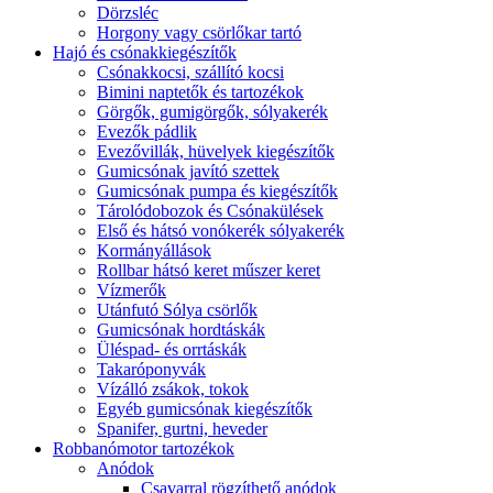
Dörzsléc
Horgony vagy csörlőkar tartó
Hajó és csónakkiegészítők
Csónakkocsi, szállító kocsi
Bimini naptetők és tartozékok
Görgők, gumigörgők, sólyakerék
Evezők pádlik
Evezővillák, hüvelyek kiegészítők
Gumicsónak javító szettek
Gumicsónak pumpa és kiegészítők
Tárolódobozok és Csónakülések
Első és hátsó vonókerék sólyakerék
Kormányállások
Rollbar hátsó keret műszer keret
Vízmerők
Utánfutó Sólya csörlők
Gumicsónak hordtáskák
Üléspad- és orrtáskák
Takaróponyvák
Vízálló zsákok, tokok
Egyéb gumicsónak kiegészítők
Spanifer, gurtni, heveder
Robbanómotor tartozékok
Anódok
Csavarral rögzíthető anódok