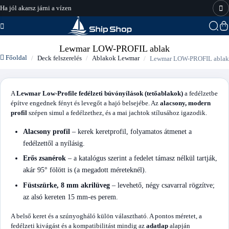
Ha jól akarsz járni a vízen
hajo-felszereles.hu
Lewmar LOW-PROFIL ablak
Főoldal
Deck felszerelés
Ablakok Lewmar
Lewmar LOW-PROFIL ablak
A
Lewmar Low-Profile fedélzeti búvónyílások (tetőablakok)
a fedélzetbe
építve engednek fényt és levegőt a hajó belsejébe. Az
alacsony, modern
profil
szépen simul a fedélzethez, és a mai jachtok stílusához igazodik.
Alacsony profil
– kerek keretprofil, folyamatos átmenet a
fedélzettől a nyílásig.
Erős zsanérok
– a katalógus szerint a fedelet támasz nélkül tartják,
akár 95° fölött is (a megadott méreteknél).
Füstszürke, 8 mm akrilüveg
– levehető, négy csavarral rögzítve;
az alsó kereten 15 mm-es perem.
A belső keret és a szúnyogháló külön választható. A pontos méretet, a
fedélzeti kivágást és a kompatibilitást mindig az
adatlap
alapján