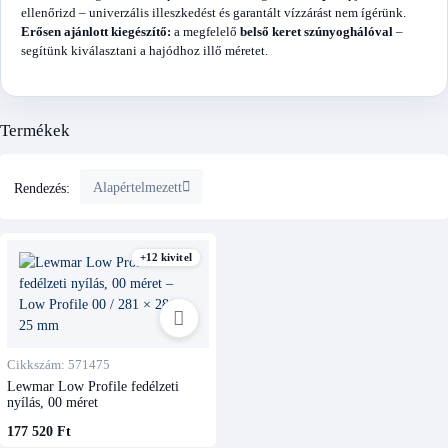
ellenőrizd – univerzális illeszkedést és garantált vízzárást nem ígérünk.
Erősen ajánlott kiegészítő:
a megfelelő
belső keret szúnyoghálóval
–
segítünk kiválasztani a hajódhoz illő méretet.
Termékek
Alapértelmezett
Rendezés:
+12 kivitel
Cikkszám: 571475
Lewmar Low Profile fedélzeti
nyílás, 00 méret
177 520 Ft