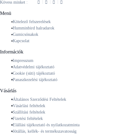
Kövess minket :
Menü
Kötelező felszerelések
Humminbird halradarok
Gumicsónakok
Kapcsolat
Információk
Impresszum
Adatvédelmi tájékoztató
Cookie (süti) tájékoztató
Panaszkezelési tájékoztató
Vásárlás
Általános Szerződési Feltételek
Vásárlási feltételek
Szállítási feltételek
Fizetési feltételek
Elállási tájékoztató és nyilatkozatminta
Jótállás, kellék- és termékszavatosság