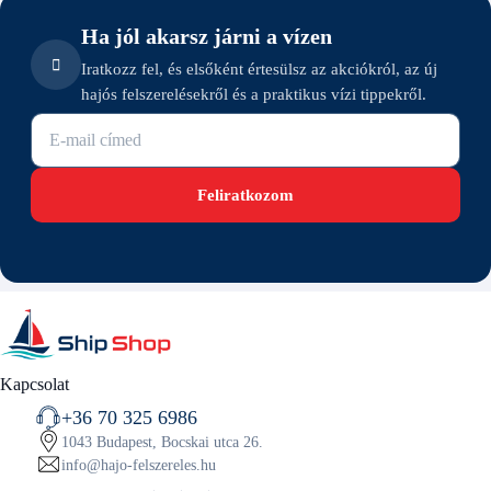
Ha jól akarsz járni a vízen
Iratkozz fel, és elsőként értesülsz az akciókról, az új
hajós felszerelésekről és a praktikus vízi tippekről.
E-mail cím
Feliratkozom
Kapcsolat
+36 70 325 6986
1043 Budapest, Bocskai utca 26.
info@hajo-felszereles.hu