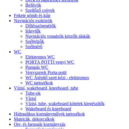
Befúvók
Szellőző csövek
Fekete gömb és kúp
Navigációs eszközök
Dőlésszögmérők
Iránytűk
Navigációs vonalzók körzők táskák
Széljelzők
Szélmérő
WC
Elektromos WC
PORTA POTTI vegyi WC
Pumpás WC
Vegyszerek Porta-potti
WC Átépítő szett kézi - elektromos
WC tartozékok
Vízisí, wakeboard, kneeboard, tube
Tube-ok
Vízisí
Vízisí, tube, wakeboard kötelek kiegészítők
Wakeboard és kneeboard
Hidraulikus kormányművek tartozékok
Matricák, dekorcsíkok
Orr- és farsugár kormányzás