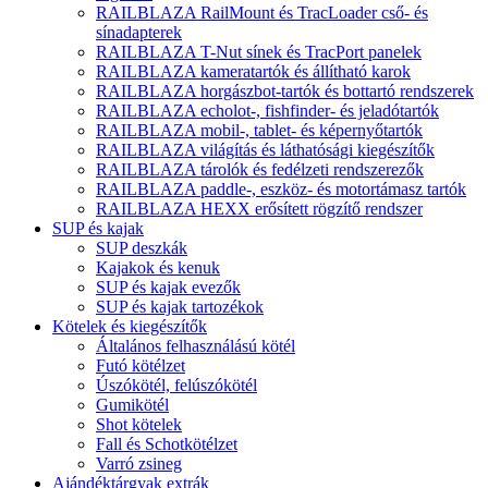
RAILBLAZA RailMount és TracLoader cső- és
sínadapterek
RAILBLAZA T-Nut sínek és TracPort panelek
RAILBLAZA kameratartók és állítható karok
RAILBLAZA horgászbot-tartók és bottartó rendszerek
RAILBLAZA echolot-, fishfinder- és jeladótartók
RAILBLAZA mobil-, tablet- és képernyőtartók
RAILBLAZA világítás és láthatósági kiegészítők
RAILBLAZA tárolók és fedélzeti rendszerezők
RAILBLAZA paddle-, eszköz- és motortámasz tartók
RAILBLAZA HEXX erősített rögzítő rendszer
SUP és kajak
SUP deszkák
Kajakok és kenuk
SUP és kajak evezők
SUP és kajak tartozékok
Kötelek és kiegészítők
Általános felhasználású kötél
Futó kötélzet
Úszókötél, felúszókötél
Gumikötél
Shot kötelek
Fall és Schotkötélzet
Varró zsineg
Ajándéktárgyak extrák