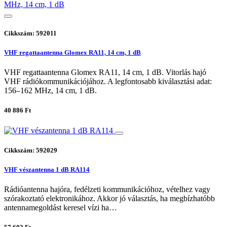
Cikkszám: 592011
VHF regattaantenna Glomex RA11, 14 cm, 1 dB
VHF regattaantenna Glomex RA11, 14 cm, 1 dB. Vitorlás hajó
VHF rádiókommunikációjához. A legfontosabb kiválasztási adat:
156–162 MHz, 14 cm, 1 dB.
40 886 Ft
Cikkszám: 592029
VHF vészantenna 1 dB RA114
Rádióantenna hajóra, fedélzeti kommunikációhoz, vételhez vagy
szórakoztató elektronikához. Akkor jó választás, ha megbízhatóbb
antennamegoldást keresel vízi ha…