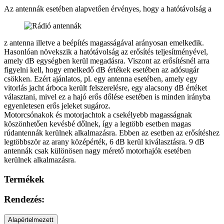
Az antennák esetében alapvetően érvényes, hogy a hatótávolság a
z antenna illetve a beépítés magasságával arányosan emelkedik.
Hasonlóan növekszik a hatótávolság az erősítés teljesítményével,
amely dB egységben kerül megadásra. Viszont az erősítésnél arra
figyelni kell, hogy emelkedő dB értékek esetében az adósugár
csökken. Ezért ajánlatos, pl. egy antenna esetében, amely egy
vitorlás jacht árboca került felszerelésre, egy alacsony dB értéket
választani, mivel ez a hajó erős dőlése esetében is minden irányba
egyenletesen erős jeleket sugároz.
Motorcsónakok és motorjachtok a csekélyebb magasságnak
köszönhetően kevésbé dőlnek, így a legtöbb esetben magas
rúdantennák kerülnek alkalmazásra. Ebben az esetben az erősítéshez
legtöbbször az arany középérték, 6 dB kerül kiválasztásra. 9 dB
antennák csak különösen nagy mérető motorhajók esetében
kerülnek alkalmazásra.
Termékek
Rendezés:
Alapértelmezett