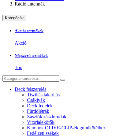
Rádió antennák
Kategóriák
Akciós termékek
Akció
Népszerű termékek
Top
Deck felszerelés
Tisztítás takarítás
Csáklyák
Deck fedelek
Fürdőlétrák
Zászlók zászlórudak
Vitorlalekötők
Kampók OLIVE-CLIP-ek gumikötélhez
Fedélzeti székek