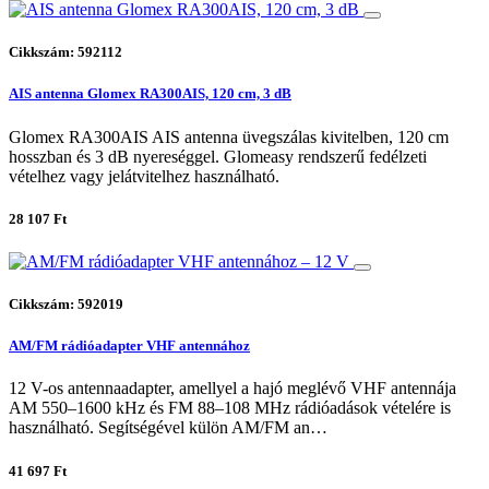
Cikkszám: 592112
AIS antenna Glomex RA300AIS, 120 cm, 3 dB
Glomex RA300AIS AIS antenna üvegszálas kivitelben, 120 cm
hosszban és 3 dB nyereséggel. Glomeasy rendszerű fedélzeti
vételhez vagy jelátvitelhez használható.
28 107 Ft
Cikkszám: 592019
AM/FM rádióadapter VHF antennához
12 V-os antennaadapter, amellyel a hajó meglévő VHF antennája
AM 550–1600 kHz és FM 88–108 MHz rádióadások vételére is
használható. Segítségével külön AM/FM an…
41 697 Ft