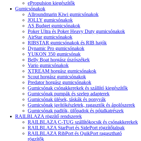
ePropulsion kiegészítők
Gumicsónakok
Allroundmarin Kiwi gumicsónakok
JOLLY gumicsónakok
AS Budget gumicsónakok
Poker Ultra és Poker Heavy Duty gumicsónakok
AirStar gumicsónakok
RIBSTAR gumicsónakok és RIB hajók
Dynamic Pro gumicsónakok
YUKON 350 gumicsónak
Belly Boat horgász úszószékek
Vario gumicsónakok
XTREAM horgász gumicsónakok
Scout horgász gumicsónakok
Predator horgász gumicsónakok
Gumicsónak csónakkerekek és szállító kiegészítők
Gumicsónak pumpák és szelep adapterek
Gumicsónak ülések, táskák és ponyvák
Gumicsónak javítókészletek, ragasztók és ápolószerek
Gumicsónak padlók, ülőpadok és pótalkatrészek
RAILBLAZA rögzítő rendszerek
RAILBLAZA C-TUG szállítókocsik és csónakkerekek
RAILBLAZA StarPort és SidePort rögzítőtalpak
RAILBLAZA RibPort és QuikPort ragasztható
rögzítők