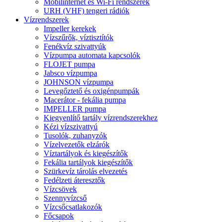
Mobilinternet és Wi-Fi rendszerek
URH (VHF) tengeri rádiók
Vízrendszerek
Impeller kerekek
Vízszűrők, víztisztítók
Fenékvíz szivattyúk
Vízpumpa automata kapcsolók
FLOJET pumpa
Jabsco vízpumpa
JOHNSON vízpumpa
Levegőztető és oxigénpumpák
Macerátor - fekália pumpa
IMPELLER pumpa
Kiegyenlítő tartály vízrendszerekhez
Kézi vízszivattyú
Tusolók, zuhanyzók
Vízelvezetők elzárók
Víztartályok és kiegészítők
Fekália tartályok kiegészítők
Szürkevíz tárolás elvezetés
Fedélzeti áteresztők
Vízcsövek
Szennyvízcső
Vízcsőcsatlakozók
Főcsapok