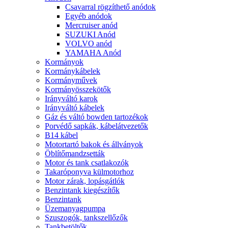
Csavarral rögzíthető anódok
Egyéb anódok
Mercruiser anód
SUZUKI Anód
VOLVO anód
YAMAHA Anód
Kormányok
Kormánykábelek
Kormányművek
Kormányösszekötők
Irányváltó karok
Irányváltó kábelek
Gáz és váltó bowden tartozékok
Porvédő sapkák, kábelátvezetők
B14 kábel
Motortartó bakok és állványok
Öblítőmandzsetták
Motor és tank csatlakozók
Takaróponyva külmotorhoz
Motor zárak, lopásgátlók
Benzintank kiegészítők
Benzintank
Üzemanyagpumpa
Szuszogók, tankszellőzők
Tankbetöltők