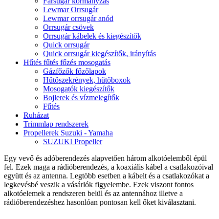
Farsugár kormányzás
Lewmar Orrsugár
Lewmar orrsugár anód
Orrsugár csövek
Orrsugár kábelek és kiegészítők
Quick orrsugár
Quick orrsugár kiegészítők, irányítás
Hűtés fűtés főzés mosogatás
Gázfőzők főzőlapok
Hűtőszekrények, hűtőboxok
Mosogatók kiegészítők
Bojlerek és vízmelegítők
Fűtés
Ruházat
Trimmlap rendszerek
Propellerek Suzuki - Yamaha
SUZUKI Propeller
Egy vevő és adóberendezés alapvetően három alkotóelemből épül
fel. Ezek maga a rádióberendezés, a koaxiális kábel a csatlakozóival
együtt és az antenna. Legtöbb esetben a kábelt és a csatlakozókat a
legkevésbé veszik a vásárlók figyelembe. Ezek viszont fontos
alkotóelemek a rendszeren belül és az antennához illetve a
rádióberendezéshez hasonlóan pontosan kell őket kiválasztani.