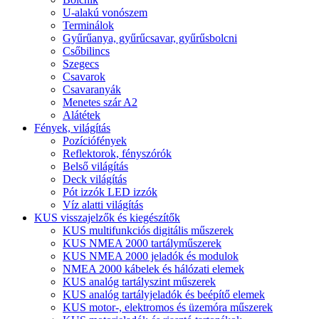
U-alakú vonószem
Terminálok
Gyűrűanya, gyűrűcsavar, gyűrűsbolcni
Csőbilincs
Szegecs
Csavarok
Csavaranyák
Menetes szár A2
Alátétek
Fények, világítás
Pozíciófények
Reflektorok, fényszórók
Belső világítás
Deck világítás
Pót izzók LED izzók
Víz alatti világítás
KUS visszajelzők és kiegészítők
KUS multifunkciós digitális műszerek
KUS NMEA 2000 tartályműszerek
KUS NMEA 2000 jeladók és modulok
NMEA 2000 kábelek és hálózati elemek
KUS analóg tartályszint műszerek
KUS analóg tartályjeladók és beépítő elemek
KUS motor-, elektromos és üzemóra műszerek