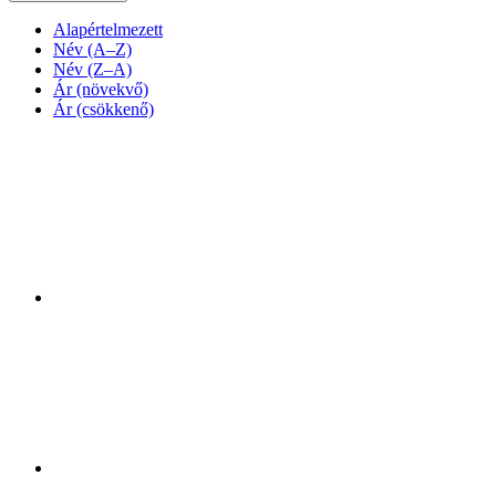
Alapértelmezett
Név (A–Z)
Név (Z–A)
Ár (növekvő)
Ár (csökkenő)