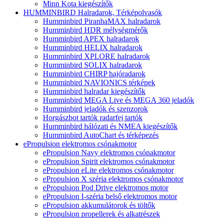
Minn Kota kiegészítők
HUMMINBIRD Halradarok, Térképolvasók
Humminbird PiranhaMAX halradarok
Humminbird HDR mélységmérők
Humminbird APEX halradarok
Humminbird HELIX halradarok
Humminbird XPLORE halradarok
Humminbird SOLIX halradarok
Humminbird CHIRP hajóradarok
Humminbird NAVIONICS térképek
Humminbird halradar kiegészítők
Humminbird MEGA Live és MEGA 360 jeladók
Humminbird jeladók és szenzorok
Horgászbot tartók radarfej tartók
Humminbird hálózati és NMEA kiegészítők
Humminbird AutoChart és térképezés
ePropulsion elektromos csónakmotor
ePropulsion Navy elektromos csónakmotor
ePropulsion Spirit elektromos csónakmotor
ePropulsion eLite elektromos csónakmotor
ePropulsion X széria elektromos csónakmotor
ePropulsion Pod Drive elektromos motor
ePropulsion I-széria belső elektromos motor
ePropulsion akkumulátorok és töltők
ePropulsion propellerek és alkatrészek