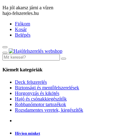
Ha jól akarsz járni a vízen
hajo-felszereles.hu
Fiókom
Kosár
Belépés
Kiemelt kategóriák
Deck felszerelés
Biztonsági és mentőfelszerelések
Horgonyzás és kikötés
Hajó és csónakkiegészítők
Robbanómotor tartozékok
Rozsdamentes veretek, kiegészítők
Hívjon minket