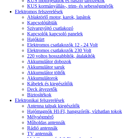
KUS motorjeladók és riasztó tartozékok
KUS kormányállás-, trim- és sebességmérők
Elektromos felszerelések
Ablaktörlő motor, karok, lapátok
Kapcsolótáblák
Szivargyújtó csatlakozó
Kapcsolók kapcsoló panelek
Hajókürt
Elektromos csatlakozók 12 - 24 Volt
Elektromos csatlakozók 230 Volt
220 voltos hosszabbítók, átalakítók
Akkumulátor dobozok
Akkumulátor saruk
Akkumulátor töltők
Akkumulátorok
Kábelek és kiegészítőik
Deck átvezetők
Biztosítékok
Elektronikai felszerelések
Antenna talpak kiegészítők
Hajómagnók HI-FI, hangszórók, vízhatlan tokok
Mélységmérő
Műholdas antennák
Rádió antennák
TV antennák