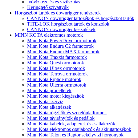
Ivóvízkezelés és víztisztítás
Keringtető szivattyúk
Horgászbot tartók és downrigger rendszerek
CANNON downrigger tartozékok és horgászbot tartók
TITE-LOK horgászbot tartók és konzolok
CANNON downrigger készülékek
MINN KOTA elektromos motorok
Minn Kota PowerDrive orrmotorok
Minn Kota Endura C2 farmotorok
Minn Kota Endura MAX farmotorok
Minn Kota Traxxis farmotorok
Minn Kota Quest orrmotorok
Minn Kota Ultrex orrmotorok
Minn Kota Terrova orrmotorok
Minn Kota Riptide motorok
Minn Kota Ulterra orrmotorok
Minn Kota propellerek
Minn Kota motor kiegészítők
Minn Kota szerviz
Minn Kota alkatrészek
Minn Kota rögzítők és szerelőplatformok
Minn Kota távirányítók és pedálok
Minn Kota kábelek, adapterek és csatlakozók
Minn Kota elektromos csatlakozók és akkutartozékok
Minn Kota Talon és Raptor sekélyvízi horgonyok