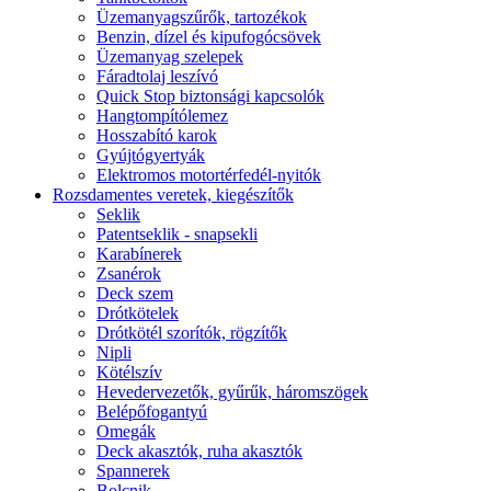
Üzemanyagszűrők, tartozékok
Benzin, dízel és kipufogócsövek
Üzemanyag szelepek
Fáradtolaj leszívó
Quick Stop biztonsági kapcsolók
Hangtompítólemez
Hosszabító karok
Gyújtógyertyák
Elektromos motortérfedél-nyitók
Rozsdamentes veretek, kiegészítők
Seklik
Patentseklik - snapsekli
Karabínerek
Zsanérok
Deck szem
Drótkötelek
Drótkötél szorítók, rögzítők
Nipli
Kötélszív
Hevedervezetők, gyűrűk, háromszögek
Belépőfogantyú
Omegák
Deck akasztók, ruha akasztók
Spannerek
Bolcnik