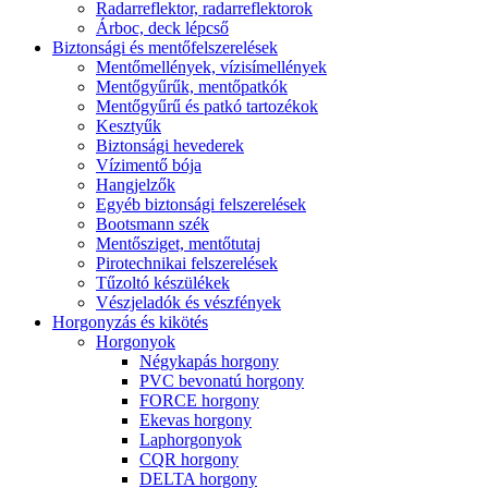
Radarreflektor, radarreflektorok
Árboc, deck lépcső
Biztonsági és mentőfelszerelések
Mentőmellények, vízisímellények
Mentőgyűrűk, mentőpatkók
Mentőgyűrű és patkó tartozékok
Kesztyűk
Biztonsági hevederek
Vízimentő bója
Hangjelzők
Egyéb biztonsági felszerelések
Bootsmann szék
Mentősziget, mentőtutaj
Pirotechnikai felszerelések
Tűzoltó készülékek
Vészjeladók és vészfények
Horgonyzás és kikötés
Horgonyok
Négykapás horgony
PVC bevonatú horgony
FORCE horgony
Ekevas horgony
Laphorgonyok
CQR horgony
DELTA horgony