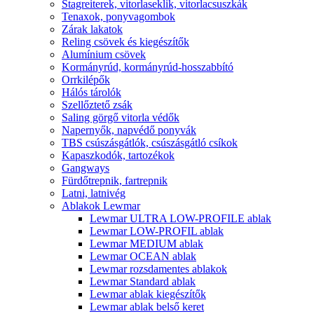
Stagreiterek, vitorlaseklik, vitorlacsuszkák
Tenaxok, ponyvagombok
Zárak lakatok
Reling csövek és kiegészítők
Alumínium csövek
Kormányrúd, kormányrúd-hosszabbító
Orrkilépők
Hálós tárolók
Szellőztető zsák
Saling görgő vitorla védők
Napernyők, napvédő ponyvák
TBS csúszásgátlók, csúszásgátló csíkok
Kapaszkodók, tartozékok
Gangways
Fürdőtrepnik, fartrepnik
Latni, latnivég
Ablakok Lewmar
Lewmar ULTRA LOW-PROFILE ablak
Lewmar LOW-PROFIL ablak
Lewmar MEDIUM ablak
Lewmar OCEAN ablak
Lewmar rozsdamentes ablakok
Lewmar Standard ablak
Lewmar ablak kiegészítők
Lewmar ablak belső keret