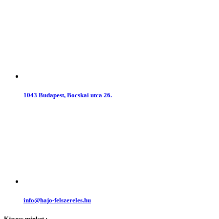
1043 Budapest, Bocskai utca 26.
info@hajo-felszereles.hu
Kövess minket :