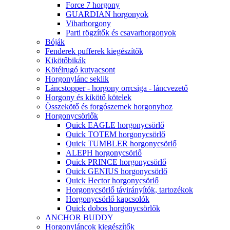
Force 7 horgony
GUARDIAN horgonyok
Viharhorgony
Parti rögzítők és csavarhorgonyok
Bóják
Fenderek pufferek kiegészítők
Kikötőbikák
Kötélrugó kutyacsont
Horgonylánc seklik
Láncstopper - horgony orrcsiga - láncvezető
Horgony és kikötő kötelek
Összekötő és forgószemek horgonyhoz
Horgonycsörlők
Quick EAGLE horgonycsörlő
Quick TOTEM horgonycsörlő
Quick TUMBLER horgonycsörlő
ALEPH horgonycsörlő
Quick PRINCE horgonycsörlő
Quick GENIUS horgonycsörlő
Quick Hector horgonycsörlő
Horgonycsörlő távirányítók, tartozékok
Horgonycsörlő kapcsolók
Quick dobos horgonycsörlők
ANCHOR BUDDY
Horgonyláncok kiegészítők