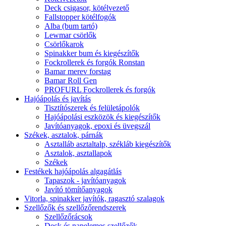
Deck csigasor, kötélvezető
Fallstopper kötélfogók
Alba (bum tartó)
Lewmar csörlők
Csörlőkarok
Spinakker bum és kiegészítők
Fockrollerek és forgók Ronstan
Bamar merev forstag
Bamar Roll Gen
PROFURL Fockrollerek és forgók
Hajóápolás és javítás
Tisztítószerek és felületápolók
Hajóápolási eszközök és kiegészítők
Javítóanyagok, epoxi és üvegszál
Székek, asztalok, párnák
Asztalláb asztaltalp, székláb kiegészítők
Asztalok, asztallapok
Székek
Festékek hajóápolás algagátlás
Tapaszok - javítóanyagok
Javító tömítőanyagok
Vitorla, spinakker javítók, ragasztó szalagok
Szellőzők és szellőzőrendszerek
Szellőzőrácsok
Deck és napelemes szellőzők