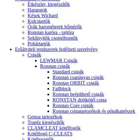
Étkészlet, kiegészítők
Harangok
Kések Wichard
Kulcstartók
Órák barométerek hőmérők
Ronstan karóra - rajtóra
Seklinyitók csomóbontók
Pohártartók
Erőátviteli rendszerek fedélzeti szerelvény
Csigák
LEWMAR Csigák
Ronstan csigák
Standard csigák
Ronstan csapágyas csigák
Ronstan ORBIT csigák
Fallblock
Ronstan beépíthető csigák
RONSTAN drótkötél csiga
Ronstan Core csigák
Ronstan csigatartozékok és pótalkatrészek
Genoa tartozékok
Trapéz kiegészítők
CLAMCLEAT kötélfogók
Kötélfogó C-CLEATS
Kötélvezetők