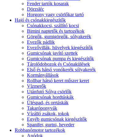
Fender tartók kosarak
Dörzsléc
Horgony vagy csörlőkar tartó
Hajó és csónakkiegészítők
Csónakkocsi, szállító kocsi
Bimini naptetők és tartozékok
Görgők, gumigörgők, sólyakerék
Evezők pádlik
Evezővillák, hüvelyek kiegészítők
Gumicsónak javító szettek
Gumicsónak pumpa és kiegészítők
Tárolódobozok és Csónakülések
Első és hátsó vonókerék sólyakerék
Kormányállások
Rollbar hátsó keret műszer keret
Vízmerők
Utánfutó Sólya csörlők
Gumicsónak hordtáskák
Üléspad- és orrtáskák
Takaróponyvák
Vízálló zsákok, tokok
Egyéb gumicsónak kiegészítők
Spanifer, gurtni, heveder
Robbanómotor tartozékok
Anódok