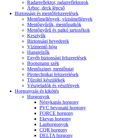
Radarreflektor, radarreflektorok
Árboc, deck lépcső
Biztonsági és mentőfelszerelések
Mentőmellények, vízisímellények
Mentőgyűrűk, mentőpatkók
Mentőgyűrű és patkó tartozékok
Kesztyűk
Biztonsági hevederek
Vízimentő bója
Hangjelzők
Egyéb biztonsági felszerelések
Bootsmann szék
Mentősziget, mentőtutaj
Pirotechnikai felszerelések
Tűzoltó készülékek
Vészjeladók és vészfények
Horgonyzás és kikötés
Horgonyok
Négykapás horgony
PVC bevonatú horgony
FORCE horgony
Ekevas horgony
Laphorgonyok
CQR horgony
DELTA horgony