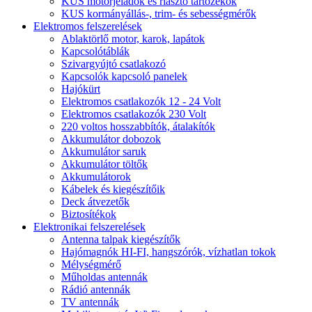
KUS motorjeladók és riasztó tartozékok
KUS kormányállás-, trim- és sebességmérők
Elektromos felszerelések
Ablaktörlő motor, karok, lapátok
Kapcsolótáblák
Szivargyújtó csatlakozó
Kapcsolók kapcsoló panelek
Hajókürt
Elektromos csatlakozók 12 - 24 Volt
Elektromos csatlakozók 230 Volt
220 voltos hosszabbítók, átalakítók
Akkumulátor dobozok
Akkumulátor saruk
Akkumulátor töltők
Akkumulátorok
Kábelek és kiegészítőik
Deck átvezetők
Biztosítékok
Elektronikai felszerelések
Antenna talpak kiegészítők
Hajómagnók HI-FI, hangszórók, vízhatlan tokok
Mélységmérő
Műholdas antennák
Rádió antennák
TV antennák