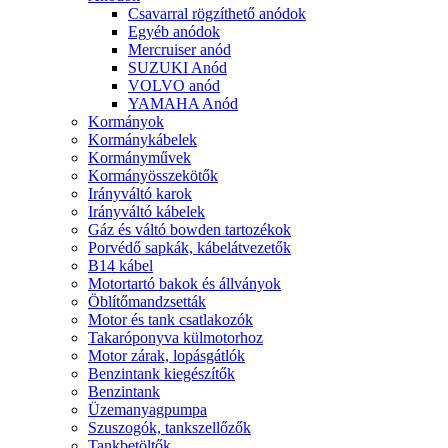
Csavarral rögzíthető anódok
Egyéb anódok
Mercruiser anód
SUZUKI Anód
VOLVO anód
YAMAHA Anód
Kormányok
Kormánykábelek
Kormányművek
Kormányösszekötők
Irányváltó karok
Irányváltó kábelek
Gáz és váltó bowden tartozékok
Porvédő sapkák, kábelátvezetők
B14 kábel
Motortartó bakok és állványok
Öblítőmandzsetták
Motor és tank csatlakozók
Takaróponyva külmotorhoz
Motor zárak, lopásgátlók
Benzintank kiegészítők
Benzintank
Üzemanyagpumpa
Szuszogók, tankszellőzők
Tankbetöltők