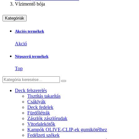
Vízimentő bója
Kategóriák
Akciós termékek
Akció
Népszerű termékek
Top
Deck felszerelés
Tisztítás takarítás
Csáklyák
Deck fedelek
Fürdőlétrák
Zászlók zászlórudak
Vitorlalekötők
Kampók OLIVE-CLIP-ek gumikötélhez
Fedélzeti székek