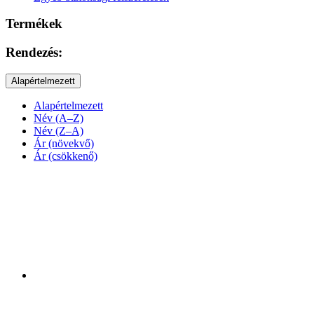
Termékek
Rendezés:
Alapértelmezett
Alapértelmezett
Név (A–Z)
Név (Z–A)
Ár (növekvő)
Ár (csökkenő)