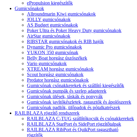
ePropulsion kiegészítők
Gumicsónakok
Allroundmarin Kiwi gumicsónakok
JOLLY gumicsónakok
AS Budget gumicsónakok
Poker Ultra és Poker Heavy Duty gumicsónakok
AirStar gumicsónakok
RIBSTAR gumicsónakok és RIB hajók
Dynamic Pro gumicsónakok
YUKON 350 gumicsónak
Belly Boat horgász úszószékek
Vario gumicsónakok
XTREAM horgász gumicsónakok
Scout horgász gumicsónakok
Predator horgász gumicsónakok
Gumicsónak csónakkerekek és szállító kiegészítők
Gumicsónak pumpák és szelep adapterek
Gumicsónak ülések, táskák és ponyvák
Gumicsónak javítókészletek, ragasztók és ápolószerek
Gumicsónak padlók, ülőpadok és pótalkatrészek
RAILBLAZA rögzítő rendszerek
RAILBLAZA C-TUG szállítókocsik és csónakkerekek
RAILBLAZA StarPort és SidePort rögzítőtalpak
RAILBLAZA RibPort és QuikPort ragasztható
rögzítők