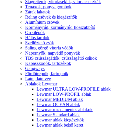
Stagreiterek, vitorlaseklik, vitorlacsuszkák
Tenaxok, ponyvagombok
Zárak lakatok
Reling csövek és kiegészítők
Alumínium csövek
Kormányrúd, kormányrúd-hosszabbító
Orrkilépők
Hálós tárolók
Szellőztető zsák
Saling görgő vitorla védők
Napernyők, napvédő ponyvák
TBS csúszásgátlók, csúszásgátló csíkok
Kapaszkodók, tartozékok
Gangways
Fürdőtrepnik, fartrepnik
Latni, latnivég
Ablakok Lewmar
Lewmar ULTRA LOW-PROFILE ablak
Lewmar LOW-PROFIL ablak
Lewmar MEDIUM ablak
Lewmar OCEAN ablak
Lewmar rozsdamentes ablakok
Lewmar Standard ablak
Lewmar ablak kiegészítők
Lewmar ablak belső keret