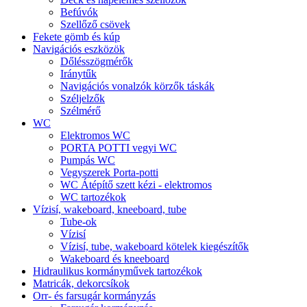
Befúvók
Szellőző csövek
Fekete gömb és kúp
Navigációs eszközök
Dőlésszögmérők
Iránytűk
Navigációs vonalzók körzők táskák
Széljelzők
Szélmérő
WC
Elektromos WC
PORTA POTTI vegyi WC
Pumpás WC
Vegyszerek Porta-potti
WC Átépítő szett kézi - elektromos
WC tartozékok
Vízisí, wakeboard, kneeboard, tube
Tube-ok
Vízisí
Vízisí, tube, wakeboard kötelek kiegészítők
Wakeboard és kneeboard
Hidraulikus kormányművek tartozékok
Matricák, dekorcsíkok
Orr- és farsugár kormányzás