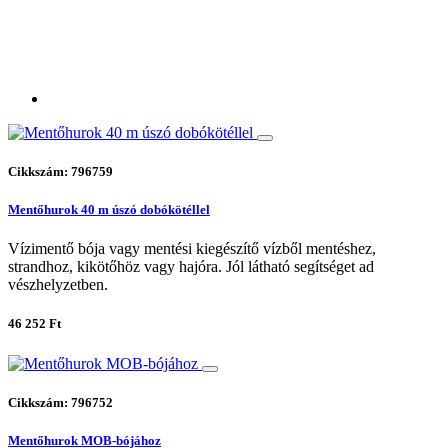
Cikkszám: 796759
Mentőhurok 40 m úszó dobókötéllel
Vízimentő bója vagy mentési kiegészítő vízből mentéshez,
strandhoz, kikötőhöz vagy hajóra. Jól látható segítséget ad
vészhelyzetben.
46 252 Ft
Cikkszám: 796752
Mentőhurok MOB-bójához