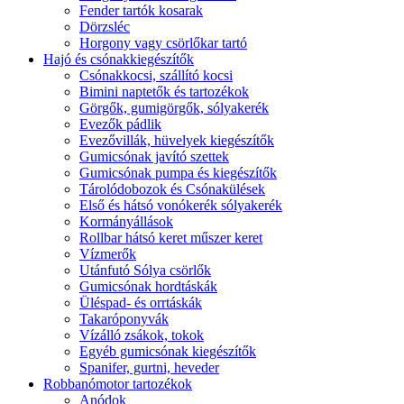
Fender tartók kosarak
Dörzsléc
Horgony vagy csörlőkar tartó
Hajó és csónakkiegészítők
Csónakkocsi, szállító kocsi
Bimini naptetők és tartozékok
Görgők, gumigörgők, sólyakerék
Evezők pádlik
Evezővillák, hüvelyek kiegészítők
Gumicsónak javító szettek
Gumicsónak pumpa és kiegészítők
Tárolódobozok és Csónakülések
Első és hátsó vonókerék sólyakerék
Kormányállások
Rollbar hátsó keret műszer keret
Vízmerők
Utánfutó Sólya csörlők
Gumicsónak hordtáskák
Üléspad- és orrtáskák
Takaróponyvák
Vízálló zsákok, tokok
Egyéb gumicsónak kiegészítők
Spanifer, gurtni, heveder
Robbanómotor tartozékok
Anódok