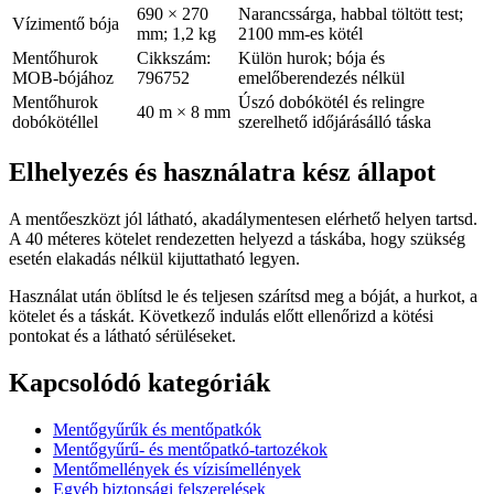
690 × 270
Narancssárga, habbal töltött test;
Vízimentő bója
mm; 1,2 kg
2100 mm-es kötél
Mentőhurok
Cikkszám:
Külön hurok; bója és
MOB-bójához
796752
emelőberendezés nélkül
Mentőhurok
Úszó dobókötél és relingre
40 m × 8 mm
dobókötéllel
szerelhető időjárásálló táska
Elhelyezés és használatra kész állapot
A mentőeszközt jól látható, akadálymentesen elérhető helyen tartsd.
A 40 méteres kötelet rendezetten helyezd a táskába, hogy szükség
esetén elakadás nélkül kijuttatható legyen.
Használat után öblítsd le és teljesen szárítsd meg a bóját, a hurkot, a
kötelet és a táskát. Következő indulás előtt ellenőrizd a kötési
pontokat és a látható sérüléseket.
Kapcsolódó kategóriák
Mentőgyűrűk és mentőpatkók
Mentőgyűrű- és mentőpatkó-tartozékok
Mentőmellények és vízisímellények
Egyéb biztonsági felszerelések