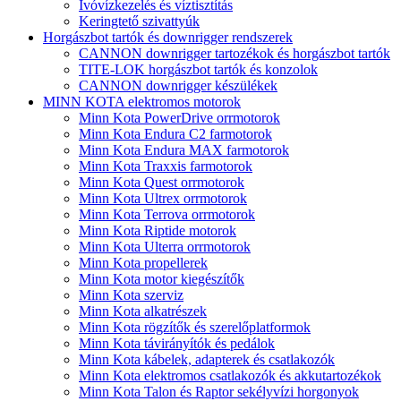
Ivóvízkezelés és víztisztítás
Keringtető szivattyúk
Horgászbot tartók és downrigger rendszerek
CANNON downrigger tartozékok és horgászbot tartók
TITE-LOK horgászbot tartók és konzolok
CANNON downrigger készülékek
MINN KOTA elektromos motorok
Minn Kota PowerDrive orrmotorok
Minn Kota Endura C2 farmotorok
Minn Kota Endura MAX farmotorok
Minn Kota Traxxis farmotorok
Minn Kota Quest orrmotorok
Minn Kota Ultrex orrmotorok
Minn Kota Terrova orrmotorok
Minn Kota Riptide motorok
Minn Kota Ulterra orrmotorok
Minn Kota propellerek
Minn Kota motor kiegészítők
Minn Kota szerviz
Minn Kota alkatrészek
Minn Kota rögzítők és szerelőplatformok
Minn Kota távirányítók és pedálok
Minn Kota kábelek, adapterek és csatlakozók
Minn Kota elektromos csatlakozók és akkutartozékok
Minn Kota Talon és Raptor sekélyvízi horgonyok