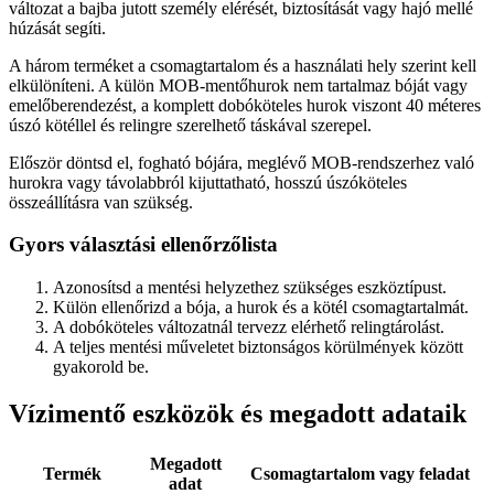
változat a bajba jutott személy elérését, biztosítását vagy hajó mellé
húzását segíti.
A három terméket a csomagtartalom és a használati hely szerint kell
elkülöníteni. A külön MOB-mentőhurok nem tartalmaz bóját vagy
emelőberendezést, a komplett dobóköteles hurok viszont 40 méteres
úszó kötéllel és relingre szerelhető táskával szerepel.
Először döntsd el, fogható bójára, meglévő MOB-rendszerhez való
hurokra vagy távolabbról kijuttatható, hosszú úszóköteles
összeállításra van szükség.
Gyors választási ellenőrzőlista
Azonosítsd a mentési helyzethez szükséges eszköztípust.
Külön ellenőrizd a bója, a hurok és a kötél csomagtartalmát.
A dobóköteles változatnál tervezz elérhető relingtárolást.
A teljes mentési műveletet biztonságos körülmények között
gyakorold be.
Vízimentő eszközök és megadott adataik
Megadott
Termék
Csomagtartalom vagy feladat
adat