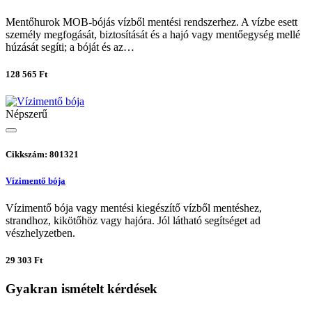
Mentőhurok MOB-bójás vízből mentési rendszerhez. A vízbe esett
személy megfogását, biztosítását és a hajó vagy mentőegység mellé
húzását segíti; a bóját és az…
128 565 Ft
Népszerű
Cikkszám: 801321
Vízimentő bója
Vízimentő bója vagy mentési kiegészítő vízből mentéshez,
strandhoz, kikötőhöz vagy hajóra. Jól látható segítséget ad
vészhelyzetben.
29 303 Ft
Gyakran ismételt kérdések