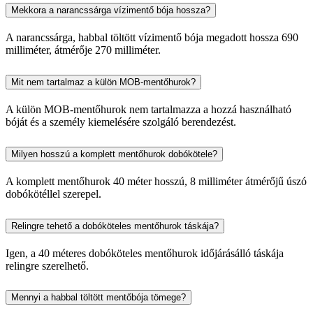
Mekkora a narancssárga vízimentő bója hossza?
A narancssárga, habbal töltött vízimentő bója megadott hossza 690
milliméter, átmérője 270 milliméter.
Mit nem tartalmaz a külön MOB-mentőhurok?
A külön MOB-mentőhurok nem tartalmazza a hozzá használható
bóját és a személy kiemelésére szolgáló berendezést.
Milyen hosszú a komplett mentőhurok dobókötele?
A komplett mentőhurok 40 méter hosszú, 8 milliméter átmérőjű úszó
dobókötéllel szerepel.
Relingre tehető a dobóköteles mentőhurok táskája?
Igen, a 40 méteres dobóköteles mentőhurok időjárásálló táskája
relingre szerelhető.
Mennyi a habbal töltött mentőbója tömege?