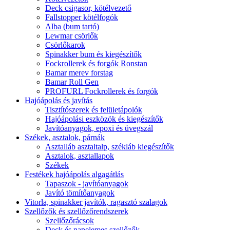
Deck csigasor, kötélvezető
Fallstopper kötélfogók
Alba (bum tartó)
Lewmar csörlők
Csörlőkarok
Spinakker bum és kiegészítők
Fockrollerek és forgók Ronstan
Bamar merev forstag
Bamar Roll Gen
PROFURL Fockrollerek és forgók
Hajóápolás és javítás
Tisztítószerek és felületápolók
Hajóápolási eszközök és kiegészítők
Javítóanyagok, epoxi és üvegszál
Székek, asztalok, párnák
Asztalláb asztaltalp, székláb kiegészítők
Asztalok, asztallapok
Székek
Festékek hajóápolás algagátlás
Tapaszok - javítóanyagok
Javító tömítőanyagok
Vitorla, spinakker javítók, ragasztó szalagok
Szellőzők és szellőzőrendszerek
Szellőzőrácsok
Deck és napelemes szellőzők