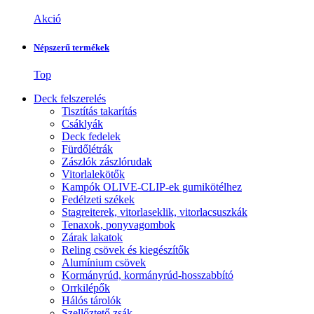
Akció
Népszerű termékek
Top
Deck felszerelés
Tisztítás takarítás
Csáklyák
Deck fedelek
Fürdőlétrák
Zászlók zászlórudak
Vitorlalekötők
Kampók OLIVE-CLIP-ek gumikötélhez
Fedélzeti székek
Stagreiterek, vitorlaseklik, vitorlacsuszkák
Tenaxok, ponyvagombok
Zárak lakatok
Reling csövek és kiegészítők
Alumínium csövek
Kormányrúd, kormányrúd-hosszabbító
Orrkilépők
Hálós tárolók
Szellőztető zsák