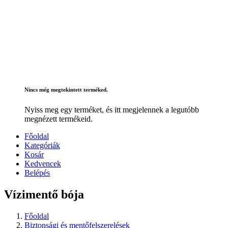
Nincs még megtekintett terméked.
Nyiss meg egy terméket, és itt megjelennek a legutóbb
megnézett termékeid.
Főoldal
Kategóriák
Kosár
Kedvencek
Belépés
Vízimentő bója
Főoldal
Biztonsági és mentőfelszerelések