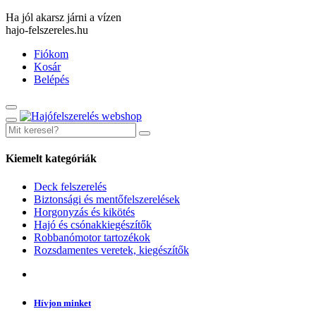
Ha jól akarsz járni a vízen
hajo-felszereles.hu
Fiókom
Kosár
Belépés
Kiemelt kategóriák
Deck felszerelés
Biztonsági és mentőfelszerelések
Horgonyzás és kikötés
Hajó és csónakkiegészítők
Robbanómotor tartozékok
Rozsdamentes veretek, kiegészítők
Hívjon minket