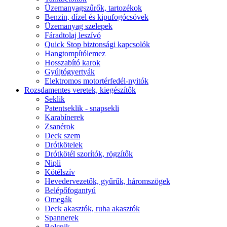
Üzemanyagszűrők, tartozékok
Benzin, dízel és kipufogócsövek
Üzemanyag szelepek
Fáradtolaj leszívó
Quick Stop biztonsági kapcsolók
Hangtompítólemez
Hosszabító karok
Gyújtógyertyák
Elektromos motortérfedél-nyitók
Rozsdamentes veretek, kiegészítők
Seklik
Patentseklik - snapsekli
Karabínerek
Zsanérok
Deck szem
Drótkötelek
Drótkötél szorítók, rögzítők
Nipli
Kötélszív
Hevedervezetők, gyűrűk, háromszögek
Belépőfogantyú
Omegák
Deck akasztók, ruha akasztók
Spannerek
Bolcnik