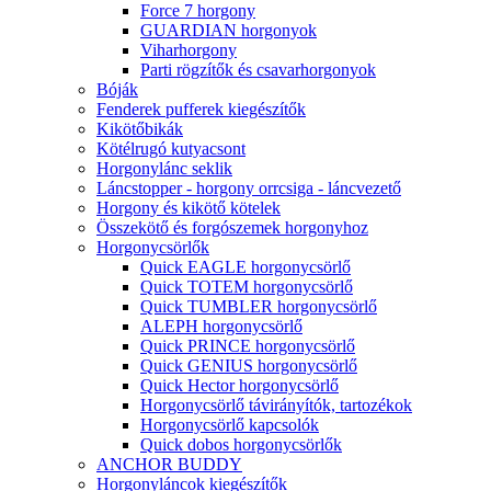
Force 7 horgony
GUARDIAN horgonyok
Viharhorgony
Parti rögzítők és csavarhorgonyok
Bóják
Fenderek pufferek kiegészítők
Kikötőbikák
Kötélrugó kutyacsont
Horgonylánc seklik
Láncstopper - horgony orrcsiga - láncvezető
Horgony és kikötő kötelek
Összekötő és forgószemek horgonyhoz
Horgonycsörlők
Quick EAGLE horgonycsörlő
Quick TOTEM horgonycsörlő
Quick TUMBLER horgonycsörlő
ALEPH horgonycsörlő
Quick PRINCE horgonycsörlő
Quick GENIUS horgonycsörlő
Quick Hector horgonycsörlő
Horgonycsörlő távirányítók, tartozékok
Horgonycsörlő kapcsolók
Quick dobos horgonycsörlők
ANCHOR BUDDY
Horgonyláncok kiegészítők