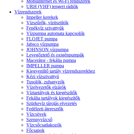
Mobilinternet és Wi-Fi rendszerek
URH (VHF) tengeri rádiók
Vízrendszerek
Impeller kerekek
Vízszűrők, víztisztítók
Fenékvíz szivattyúk
Vízpumpa automata kapcsolók
FLOJET pumpa
Jabsco vízpumpa
JOHNSON vízpumpa
Levegőztető és oxigénpumpák
Macerátor - fekália pumpa
IMPELLER pumpa
Kiegyenlítő tartály vízrendszerekhez
Kézi vízszivattyú
Tusolók, zuhanyzók
Vízelvezetők elzárók
Víztartályok és kiegészítők
Fekália tartályok kiegészítők
Szürkevíz tárolás elvezetés
Fedélzeti áteresztők
Vízcsövek
Szennyvízcső
Vízcsőcsatlakozók
Főcsapok