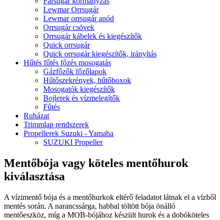
Farsugár kormányzás
Lewmar Orrsugár
Lewmar orrsugár anód
Orrsugár csövek
Orrsugár kábelek és kiegészítők
Quick orrsugár
Quick orrsugár kiegészítők, irányítás
Hűtés fűtés főzés mosogatás
Gázfőzők főzőlapok
Hűtőszekrények, hűtőboxok
Mosogatók kiegészítők
Bojlerek és vízmelegítők
Fűtés
Ruházat
Trimmlap rendszerek
Propellerek Suzuki - Yamaha
SUZUKI Propeller
Mentőbója vagy köteles mentőhurok
kiválasztása
A vízimentő bója és a mentőhurkok eltérő feladatot látnak el a vízből
mentés során. A narancssárga, habbal töltött bója önálló
mentőeszköz, míg a MOB-bójához készült hurok és a dobóköteles