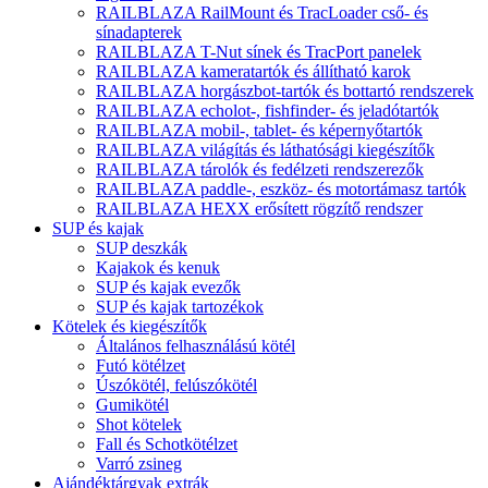
RAILBLAZA RailMount és TracLoader cső- és
sínadapterek
RAILBLAZA T-Nut sínek és TracPort panelek
RAILBLAZA kameratartók és állítható karok
RAILBLAZA horgászbot-tartók és bottartó rendszerek
RAILBLAZA echolot-, fishfinder- és jeladótartók
RAILBLAZA mobil-, tablet- és képernyőtartók
RAILBLAZA világítás és láthatósági kiegészítők
RAILBLAZA tárolók és fedélzeti rendszerezők
RAILBLAZA paddle-, eszköz- és motortámasz tartók
RAILBLAZA HEXX erősített rögzítő rendszer
SUP és kajak
SUP deszkák
Kajakok és kenuk
SUP és kajak evezők
SUP és kajak tartozékok
Kötelek és kiegészítők
Általános felhasználású kötél
Futó kötélzet
Úszókötél, felúszókötél
Gumikötél
Shot kötelek
Fall és Schotkötélzet
Varró zsineg
Ajándéktárgyak extrák