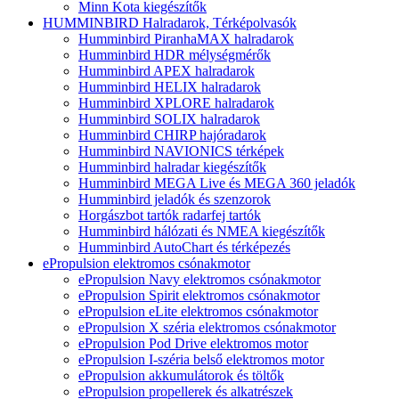
Minn Kota kiegészítők
HUMMINBIRD Halradarok, Térképolvasók
Humminbird PiranhaMAX halradarok
Humminbird HDR mélységmérők
Humminbird APEX halradarok
Humminbird HELIX halradarok
Humminbird XPLORE halradarok
Humminbird SOLIX halradarok
Humminbird CHIRP hajóradarok
Humminbird NAVIONICS térképek
Humminbird halradar kiegészítők
Humminbird MEGA Live és MEGA 360 jeladók
Humminbird jeladók és szenzorok
Horgászbot tartók radarfej tartók
Humminbird hálózati és NMEA kiegészítők
Humminbird AutoChart és térképezés
ePropulsion elektromos csónakmotor
ePropulsion Navy elektromos csónakmotor
ePropulsion Spirit elektromos csónakmotor
ePropulsion eLite elektromos csónakmotor
ePropulsion X széria elektromos csónakmotor
ePropulsion Pod Drive elektromos motor
ePropulsion I-széria belső elektromos motor
ePropulsion akkumulátorok és töltők
ePropulsion propellerek és alkatrészek