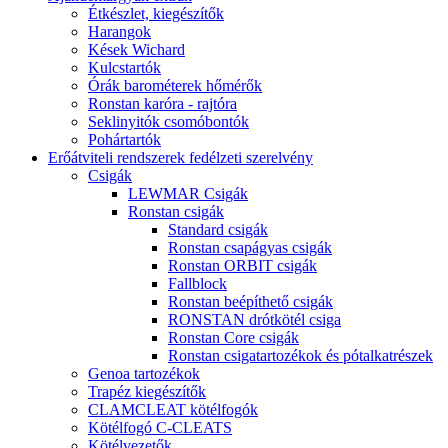
Étkészlet, kiegészítők
Harangok
Kések Wichard
Kulcstartók
Órák barométerek hőmérők
Ronstan karóra - rajtóra
Seklinyitók csomóbontók
Pohártartók
Erőátviteli rendszerek fedélzeti szerelvény
Csigák
LEWMAR Csigák
Ronstan csigák
Standard csigák
Ronstan csapágyas csigák
Ronstan ORBIT csigák
Fallblock
Ronstan beépíthető csigák
RONSTAN drótkötél csiga
Ronstan Core csigák
Ronstan csigatartozékok és pótalkatrészek
Genoa tartozékok
Trapéz kiegészítők
CLAMCLEAT kötélfogók
Kötélfogó C-CLEATS
Kötélvezetők