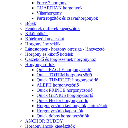
Force 7 horgony
GUARDIAN horgonyok
Viharhorgony
Parti rögzítők és csavarhorgonyok
Bóják
Fenderek pufferek kiegészítők
Kikötőbikák
Kötélrugó kutyacsont
Horgonylánc seklik
Láncstopper - horgony orrcsiga - láncvezető
Horgony és kikötő kötelek
Összekötő és forgószemek horgonyhoz
Horgonycsörlők
Quick EAGLE horgonycsörlő
Quick TOTEM horgonycsörlő
Quick TUMBLER horgonycsörlő
ALEPH horgonycsörlő
Quick PRINCE horgonycsörlő
Quick GENIUS horgonycsörlő
Quick Hector horgonycsörlő
Horgonycsörlő távirányítók, tartozékok
Horgonycsörlő kapcsolók
Quick dobos horgonycsörlők
ANCHOR BUDDY
Horgonyláncok kiegészítők