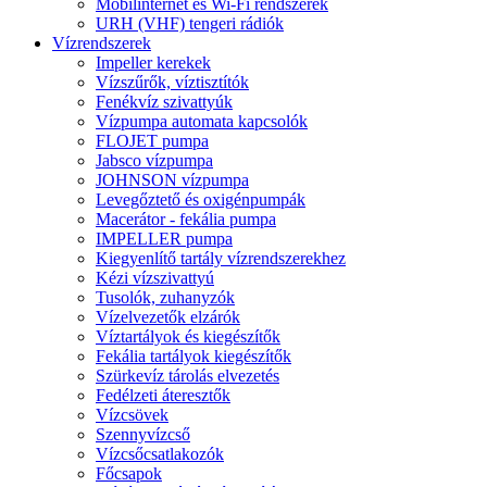
Mobilinternet és Wi-Fi rendszerek
URH (VHF) tengeri rádiók
Vízrendszerek
Impeller kerekek
Vízszűrők, víztisztítók
Fenékvíz szivattyúk
Vízpumpa automata kapcsolók
FLOJET pumpa
Jabsco vízpumpa
JOHNSON vízpumpa
Levegőztető és oxigénpumpák
Macerátor - fekália pumpa
IMPELLER pumpa
Kiegyenlítő tartály vízrendszerekhez
Kézi vízszivattyú
Tusolók, zuhanyzók
Vízelvezetők elzárók
Víztartályok és kiegészítők
Fekália tartályok kiegészítők
Szürkevíz tárolás elvezetés
Fedélzeti áteresztők
Vízcsövek
Szennyvízcső
Vízcsőcsatlakozók
Főcsapok