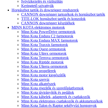
Ivóvízkezelés és víztisztítás
Keringtető szivattyúk
Horgászbot tartók és downrigger rendszerek
CANNON downrigger tartozékok és horgászbot tartók
TITE-LOK horgászbot tartók és konzolok
CANNON downrigger készülékek
MINN KOTA elektromos motorok
Minn Kota PowerDrive orrmotorok
Minn Kota Endura C2 farmotorok
Minn Kota Endura MAX farmotorok
Minn Kota Traxxis farmotorok
Minn Kota Quest orrmotorok
Minn Kota Ultrex orrmotorok
Minn Kota Terrova orrmotorok
Minn Kota Riptide motorok
Minn Kota Ulterra orrmotorok
Minn Kota propellerek
Minn Kota motor kiegészítők
Minn Kota szerviz
Minn Kota alkatrészek
Minn Kota rögzítők és szerelőplatformok
Minn Kota távirányítók és pedálok
Minn Kota kábelek, adapterek és csatlakozók
Minn Kota elektromos csatlakozók és akkutartozékok
Minn Kota Talon és Raptor sekélyvízi horgonyok