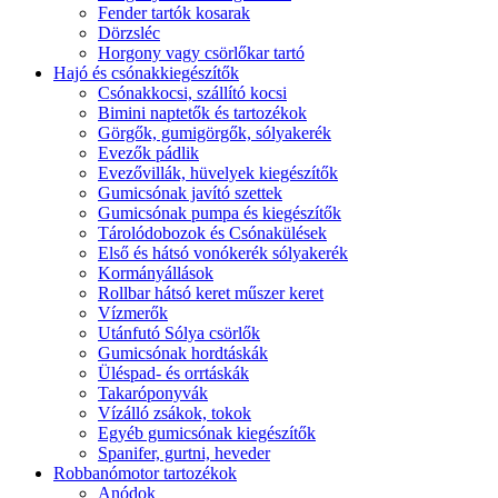
Fender tartók kosarak
Dörzsléc
Horgony vagy csörlőkar tartó
Hajó és csónakkiegészítők
Csónakkocsi, szállító kocsi
Bimini naptetők és tartozékok
Görgők, gumigörgők, sólyakerék
Evezők pádlik
Evezővillák, hüvelyek kiegészítők
Gumicsónak javító szettek
Gumicsónak pumpa és kiegészítők
Tárolódobozok és Csónakülések
Első és hátsó vonókerék sólyakerék
Kormányállások
Rollbar hátsó keret műszer keret
Vízmerők
Utánfutó Sólya csörlők
Gumicsónak hordtáskák
Üléspad- és orrtáskák
Takaróponyvák
Vízálló zsákok, tokok
Egyéb gumicsónak kiegészítők
Spanifer, gurtni, heveder
Robbanómotor tartozékok
Anódok