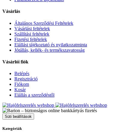
Vásárlás
Általános Szerződési Feltételek
Vásárlási feltételek
Szállítási feltételek
Fizetési feltételek
Elállási tájékoztató és nyilatkozatminta
Jótállás, kellék- és termékszavatosság
Vásárlói fiók
Belépés
Regisztráció
Fiókom
Kosár
Elállás a szerződéstől
Süti beállítások
Kategóriák