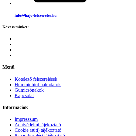
info@hajo-felszereles.hu
Kövess minket :
Menü
Kötelező felszerelések
Humminbird halradarok
Gumicsónakok
Kapcsolat
Információk
Impresszum
Adatvédelmi tájékoztató
Cookie (süti) tájékoztató
Panaszkezelési tájékoztató