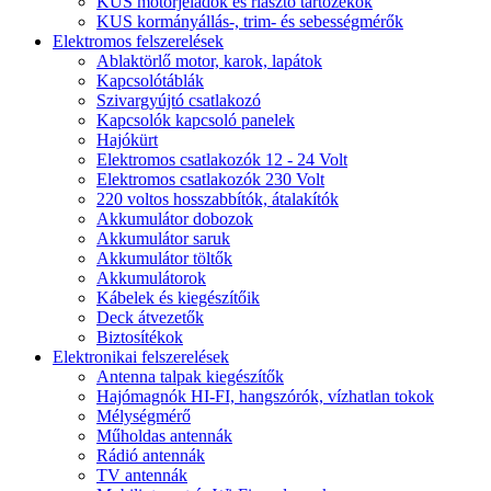
KUS motorjeladók és riasztó tartozékok
KUS kormányállás-, trim- és sebességmérők
Elektromos felszerelések
Ablaktörlő motor, karok, lapátok
Kapcsolótáblák
Szivargyújtó csatlakozó
Kapcsolók kapcsoló panelek
Hajókürt
Elektromos csatlakozók 12 - 24 Volt
Elektromos csatlakozók 230 Volt
220 voltos hosszabbítók, átalakítók
Akkumulátor dobozok
Akkumulátor saruk
Akkumulátor töltők
Akkumulátorok
Kábelek és kiegészítőik
Deck átvezetők
Biztosítékok
Elektronikai felszerelések
Antenna talpak kiegészítők
Hajómagnók HI-FI, hangszórók, vízhatlan tokok
Mélységmérő
Műholdas antennák
Rádió antennák
TV antennák