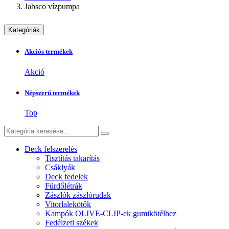
Jabsco vízpumpa
Kategóriák
Akciós termékek
Akció
Népszerű termékek
Top
Deck felszerelés
Tisztítás takarítás
Csáklyák
Deck fedelek
Fürdőlétrák
Zászlók zászlórudak
Vitorlalekötők
Kampók OLIVE-CLIP-ek gumikötélhez
Fedélzeti székek