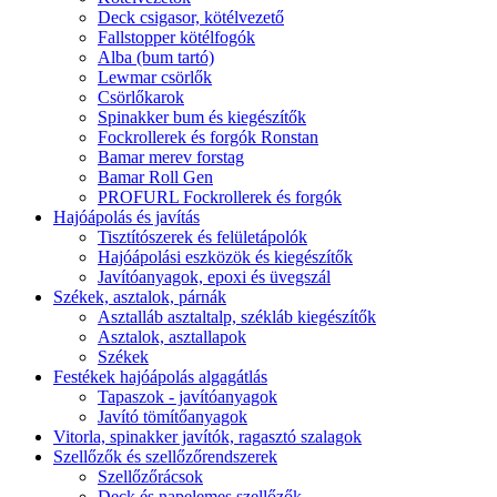
Deck csigasor, kötélvezető
Fallstopper kötélfogók
Alba (bum tartó)
Lewmar csörlők
Csörlőkarok
Spinakker bum és kiegészítők
Fockrollerek és forgók Ronstan
Bamar merev forstag
Bamar Roll Gen
PROFURL Fockrollerek és forgók
Hajóápolás és javítás
Tisztítószerek és felületápolók
Hajóápolási eszközök és kiegészítők
Javítóanyagok, epoxi és üvegszál
Székek, asztalok, párnák
Asztalláb asztaltalp, székláb kiegészítők
Asztalok, asztallapok
Székek
Festékek hajóápolás algagátlás
Tapaszok - javítóanyagok
Javító tömítőanyagok
Vitorla, spinakker javítók, ragasztó szalagok
Szellőzők és szellőzőrendszerek
Szellőzőrácsok
Deck és napelemes szellőzők