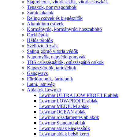
Stagreiterek, vitorlaseklik, vitorlacsuszkák
Tenaxok, ponyvagombok
Zárak lakatok
Reling csövek és kiegészítők
Alumínium csövek
Kormányrúd, kormányrúd-hosszabbító
Orrkilépők
Hálós tárolók
Szellőztető zsák
Saling görgő vitorla védők
Napernyők, napvédő ponyvák
TBS csúszásgátlók, csúszásgátló csíkok
Kapaszkodók, tartozékok
Gangways
Fürdőtrepnik, fartrepnik
Latni, latnivég
Ablakok Lewmar
Lewmar ULTRA LOW-PROFILE ablak
Lewmar LOW-PROFIL ablak
Lewmar MEDIUM ablak
Lewmar OCEAN ablak
Lewmar rozsdamentes ablakok
Lewmar Standard ablak
Lewmar ablak kiegészítők
Lewmar ablak belső keret