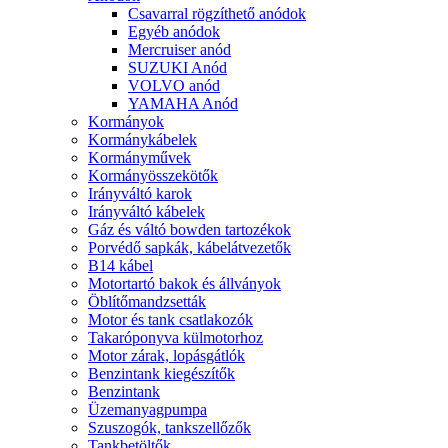
Csavarral rögzíthető anódok
Egyéb anódok
Mercruiser anód
SUZUKI Anód
VOLVO anód
YAMAHA Anód
Kormányok
Kormánykábelek
Kormányművek
Kormányösszekötők
Irányváltó karok
Irányváltó kábelek
Gáz és váltó bowden tartozékok
Porvédő sapkák, kábelátvezetők
B14 kábel
Motortartó bakok és állványok
Öblítőmandzsetták
Motor és tank csatlakozók
Takaróponyva külmotorhoz
Motor zárak, lopásgátlók
Benzintank kiegészítők
Benzintank
Üzemanyagpumpa
Szuszogók, tankszellőzők
Tankbetöltők