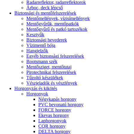
Radarreflektor, radarreflektorok
Árboc, deck lépcső
Biztonsági és mentőfelszerelések
Mentőmellények, vízisímellények
Mentőgyűrűk, mentőpatkók
Mentőgyűrű és patkó tartozékok
Kesztyűk
Biztonsági hevederek
Vízimentő bója
Hangjelzők
Egyéb biztonsági felszerelések
Bootsmann szék
Mentősziget, mentőtutaj
Pirotechnikai felszerelések
Tűzoltó készülékek
Vészjeladók és vészfények
Horgonyzás és kikötés
Horgonyok
Négykapás horgony
PVC bevonatú horgony
FORCE horgony
Ekevas horgony
Laphorgonyok
CQR horgony
DELTA horgony