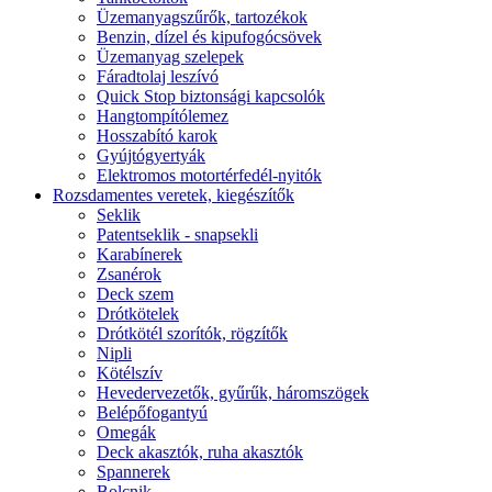
Üzemanyagszűrők, tartozékok
Benzin, dízel és kipufogócsövek
Üzemanyag szelepek
Fáradtolaj leszívó
Quick Stop biztonsági kapcsolók
Hangtompítólemez
Hosszabító karok
Gyújtógyertyák
Elektromos motortérfedél-nyitók
Rozsdamentes veretek, kiegészítők
Seklik
Patentseklik - snapsekli
Karabínerek
Zsanérok
Deck szem
Drótkötelek
Drótkötél szorítók, rögzítők
Nipli
Kötélszív
Hevedervezetők, gyűrűk, háromszögek
Belépőfogantyú
Omegák
Deck akasztók, ruha akasztók
Spannerek
Bolcnik