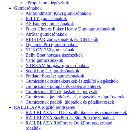
ePropulsion kiegészítők
Gumicsónakok
Allroundmarin Kiwi gumicsónakok
JOLLY gumicsónakok
AS Budget gumicsónakok
Poker Ultra és Poker Heavy Duty gumicsónakok
AirStar gumicsónakok
RIBSTAR gumicsónakok és RIB hajók
Dynamic Pro gumicsónakok
YUKON 350 gumicsónak
Belly Boat horgász úszószékek
Vario gumicsónakok
XTREAM horgász gumicsónakok
Scout horgász gumicsónakok
Predator horgász gumicsónakok
Gumicsónak csónakkerekek és szállító kiegészítők
Gumicsónak pumpák és szelep adapterek
Gumicsónak ülések, táskák és ponyvák
Gumicsónak javítókészletek, ragasztók és ápolószerek
Gumicsónak padlók, ülőpadok és pótalkatrészek
RAILBLAZA rögzítő rendszerek
RAILBLAZA C-TUG szállítókocsik és csónakkerekek
RAILBLAZA StarPort és SidePort rögzítőtalpak
RAILBLAZA RibPort és QuikPort ragasztható
rögzítők