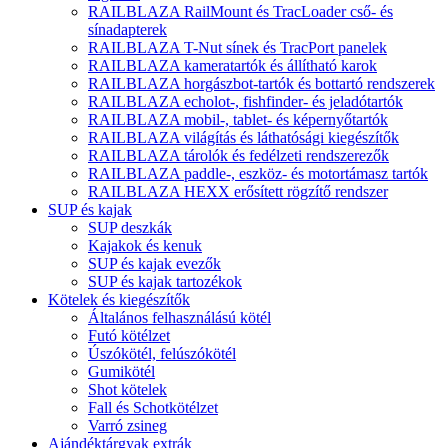
RAILBLAZA RailMount és TracLoader cső- és
sínadapterek
RAILBLAZA T-Nut sínek és TracPort panelek
RAILBLAZA kameratartók és állítható karok
RAILBLAZA horgászbot-tartók és bottartó rendszerek
RAILBLAZA echolot-, fishfinder- és jeladótartók
RAILBLAZA mobil-, tablet- és képernyőtartók
RAILBLAZA világítás és láthatósági kiegészítők
RAILBLAZA tárolók és fedélzeti rendszerezők
RAILBLAZA paddle-, eszköz- és motortámasz tartók
RAILBLAZA HEXX erősített rögzítő rendszer
SUP és kajak
SUP deszkák
Kajakok és kenuk
SUP és kajak evezők
SUP és kajak tartozékok
Kötelek és kiegészítők
Általános felhasználású kötél
Futó kötélzet
Úszókötél, felúszókötél
Gumikötél
Shot kötelek
Fall és Schotkötélzet
Varró zsineg
Ajándéktárgyak extrák