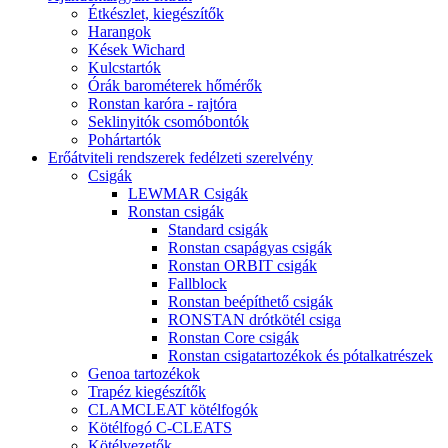
Étkészlet, kiegészítők
Harangok
Kések Wichard
Kulcstartók
Órák barométerek hőmérők
Ronstan karóra - rajtóra
Seklinyitók csomóbontók
Pohártartók
Erőátviteli rendszerek fedélzeti szerelvény
Csigák
LEWMAR Csigák
Ronstan csigák
Standard csigák
Ronstan csapágyas csigák
Ronstan ORBIT csigák
Fallblock
Ronstan beépíthető csigák
RONSTAN drótkötél csiga
Ronstan Core csigák
Ronstan csigatartozékok és pótalkatrészek
Genoa tartozékok
Trapéz kiegészítők
CLAMCLEAT kötélfogók
Kötélfogó C-CLEATS
Kötélvezetők