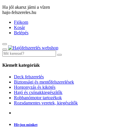
Ha jól akarsz járni a vízen
hajo-felszereles.hu
Fiókom
Kosár
Belépés
Kiemelt kategóriák
Deck felszerelés
Biztonsági és mentőfelszerelések
Horgonyzás és kikötés
Hajó és csónakkiegészítők
Robbanómotor tartozékok
Rozsdamentes veretek, kiegészítők
Hívjon minket