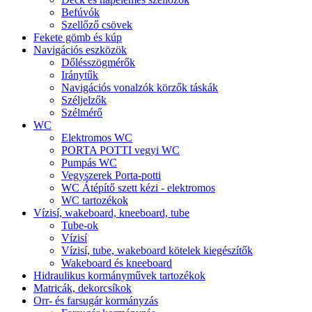
Befúvók
Szellőző csövek
Fekete gömb és kúp
Navigációs eszközök
Dőlésszögmérők
Iránytűk
Navigációs vonalzók körzők táskák
Széljelzők
Szélmérő
WC
Elektromos WC
PORTA POTTI vegyi WC
Pumpás WC
Vegyszerek Porta-potti
WC Átépítő szett kézi - elektromos
WC tartozékok
Vízisí, wakeboard, kneeboard, tube
Tube-ok
Vízisí
Vízisí, tube, wakeboard kötelek kiegészítők
Wakeboard és kneeboard
Hidraulikus kormányművek tartozékok
Matricák, dekorcsíkok
Orr- és farsugár kormányzás