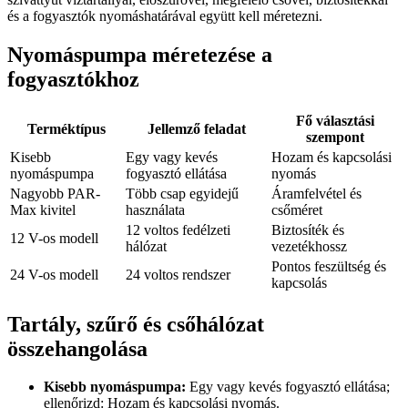
és a fogyasztók nyomáshatárával együtt kell méretezni.
Nyomáspumpa méretezése a
fogyasztókhoz
Fő választási
Terméktípus
Jellemző feladat
szempont
Kisebb
Egy vagy kevés
Hozam és kapcsolási
nyomáspumpa
fogyasztó ellátása
nyomás
Nagyobb PAR-
Több csap egyidejű
Áramfelvétel és
Max kivitel
használata
csőméret
12 voltos fedélzeti
Biztosíték és
12 V-os modell
hálózat
vezetékhossz
Pontos feszültség és
24 V-os modell
24 voltos rendszer
kapcsolás
Tartály, szűrő és csőhálózat
összehangolása
Kisebb nyomáspumpa:
Egy vagy kevés fogyasztó ellátása;
ellenőrizd: Hozam és kapcsolási nyomás.