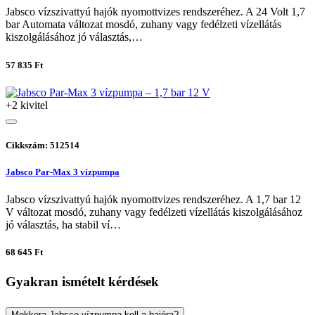
Jabsco vízszivattyú hajók nyomottvizes rendszeréhez. A 24 Volt 1,7
bar Automata változat mosdó, zuhany vagy fedélzeti vízellátás
kiszolgálásához jó választás,…
57 835 Ft
+2 kivitel
Cikkszám: 512514
Jabsco Par-Max 3 vízpumpa
Jabsco vízszivattyú hajók nyomottvizes rendszeréhez. A 1,7 bar 12
V változat mosdó, zuhany vagy fedélzeti vízellátás kiszolgálásához
jó választás, ha stabil ví…
68 645 Ft
Gyakran ismételt kérdések
Mekkora Jabsco vízpumpa kell a hajóra?