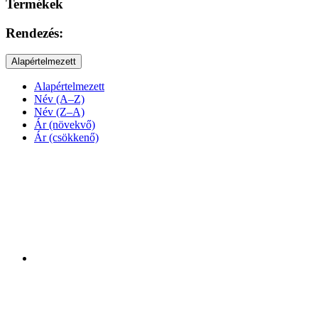
Termékek
Rendezés:
Alapértelmezett
Alapértelmezett
Név (A–Z)
Név (Z–A)
Ár (növekvő)
Ár (csökkenő)