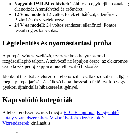
Nagyobb PAR-Max kivitel:
Több csap egyidejű használata;
ellenőrizd: Áramfelvétel és csőméret.
12 V-os modell:
12 voltos fedélzeti hálózat; ellenőrizd:
Biztosíték és vezetékhossz.
24 V-os modell:
24 voltos rendszer; ellenőrizd: Pontos
feszültség és kapcsolás.
Légtelenítés és nyomástartási próba
A pumpát száraz, szellőző, szervizelhető helyre szereld
rezgéscsillapító talpon. A szívócső ne lapuljon össze, az elektromos
csatlakozás pedig kapjon a modellhez illő biztosítást.
Időnként tisztítsd az előszűrőt, ellenőrizd a csatlakozókat és hallgasd
meg a pumpa járását. A változó hang, hosszabb feltöltési idő vagy
gyakori újraindulás hibakeresést igényel.
Kapcsolódó kategóriák
A teljes rendszerhez nézd meg a
FLOJET pumpa
,
Kiegyenlítő
tartály vízrendszerekhez
,
Víztartályok és kiegészítők
és
Vízrendszerek
kínálatát is.