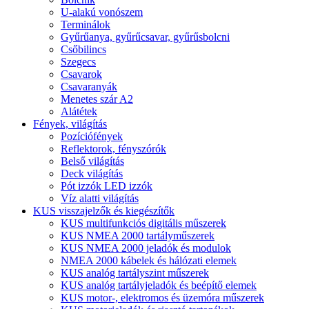
U-alakú vonószem
Terminálok
Gyűrűanya, gyűrűcsavar, gyűrűsbolcni
Csőbilincs
Szegecs
Csavarok
Csavaranyák
Menetes szár A2
Alátétek
Fények, világítás
Pozíciófények
Reflektorok, fényszórók
Belső világítás
Deck világítás
Pót izzók LED izzók
Víz alatti világítás
KUS visszajelzők és kiegészítők
KUS multifunkciós digitális műszerek
KUS NMEA 2000 tartályműszerek
KUS NMEA 2000 jeladók és modulok
NMEA 2000 kábelek és hálózati elemek
KUS analóg tartályszint műszerek
KUS analóg tartályjeladók és beépítő elemek
KUS motor-, elektromos és üzemóra műszerek