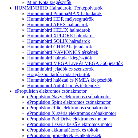
Minn Kota kiegészítők
HUMMINBIRD Halradarok, Térképolvasók
Humminbird PiranhaMAX halradarok
Humminbird HDR mélységmérők
Humminbird APEX halradarok
Humminbird HELIX halradarok
Humminbird XPLORE halradarok
Humminbird SOLIX halradarok
Humminbird CHIRP hajóradarok
Humminbird NAVIONICS térképek
Humminbird halradar kiegészítők
Humminbird MEGA Live és MEGA 360 jeladók
Humminbird jeladók és szenzorok
Horgászbot tartók radarfej tartók
Humminbird hálózati és NMEA kiegészítők
Humminbird AutoChart és térképezés
ePropulsion elektromos csónakmotor
ePropulsion Navy elektromos csónakmotor
ePropulsion Spirit elektromos csónakmotor
ePropulsion eLite elektromos csónakmotor
ePropulsion X széria elektromos csónakmotor
ePropulsion Pod Drive elektromos motor
ePropulsion I-széria belső elektromos motor
ePropulsion akkumulátorok és töltők
ePropulsion propellerek és alkatrészek