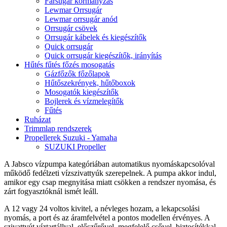
Farsugár kormányzás
Lewmar Orrsugár
Lewmar orrsugár anód
Orrsugár csövek
Orrsugár kábelek és kiegészítők
Quick orrsugár
Quick orrsugár kiegészítők, irányítás
Hűtés fűtés főzés mosogatás
Gázfőzők főzőlapok
Hűtőszekrények, hűtőboxok
Mosogatók kiegészítők
Bojlerek és vízmelegítők
Fűtés
Ruházat
Trimmlap rendszerek
Propellerek Suzuki - Yamaha
SUZUKI Propeller
A Jabsco vízpumpa kategóriában automatikus nyomáskapcsolóval
működő fedélzeti vízszivattyúk szerepelnek. A pumpa akkor indul,
amikor egy csap megnyitása miatt csökken a rendszer nyomása, és
zárt fogyasztóknál ismét leáll.
A 12 vagy 24 voltos kivitel, a névleges hozam, a lekapcsolási
nyomás, a port és az áramfelvétel a pontos modellen érvényes. A
szivattyút víztartállyal, előszűrővel, megfelelő csővel, biztosítékkal