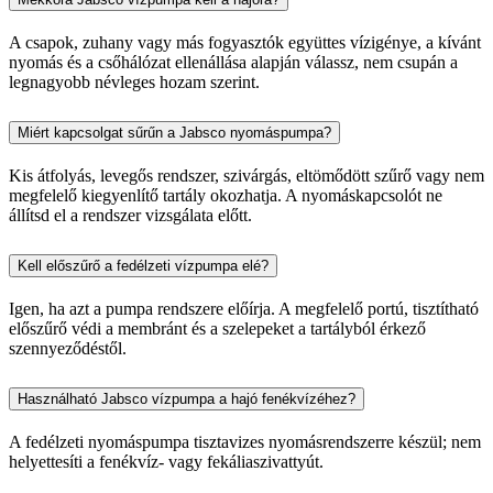
A csapok, zuhany vagy más fogyasztók együttes vízigénye, a kívánt
nyomás és a csőhálózat ellenállása alapján válassz, nem csupán a
legnagyobb névleges hozam szerint.
Miért kapcsolgat sűrűn a Jabsco nyomáspumpa?
Kis átfolyás, levegős rendszer, szivárgás, eltömődött szűrő vagy nem
megfelelő kiegyenlítő tartály okozhatja. A nyomáskapcsolót ne
állítsd el a rendszer vizsgálata előtt.
Kell előszűrő a fedélzeti vízpumpa elé?
Igen, ha azt a pumpa rendszere előírja. A megfelelő portú, tisztítható
előszűrő védi a membránt és a szelepeket a tartályból érkező
szennyeződéstől.
Használható Jabsco vízpumpa a hajó fenékvízéhez?
A fedélzeti nyomáspumpa tisztavizes nyomásrendszerre készül; nem
helyettesíti a fenékvíz- vagy fekáliaszivattyút.