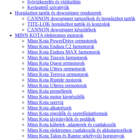
Ivóvízkezelés és víztisztítás
Keringtető szivattyúk
Horgászbot tartók és downrigger rendszerek
CANNON downrigger tartozékok és horgászbot tartók
TITE-LOK horgászbot tartók és konzolok
CANNON downrigger készülékek
MINN KOTA elektromos motorok
Minn Kota PowerDrive orrmotorok
Minn Kota Endura C2 farmotorok
Minn Kota Endura MAX farmotorok
Minn Kota Traxxis farmotorok
Minn Kota Quest orrmotorok
Minn Kota Ultrex orrmotorok
Minn Kota Terrova orrmotorok
Minn Kota Riptide motorok
Minn Kota Ulterra orrmotorok
Minn Kota propellerek
Minn Kota motor kiegészítők
Minn Kota szerviz
Minn Kota alkatrészek
Minn Kota rögzítők és szerelőplatformok
Minn Kota távirányítók és pedálok
Minn Kota kábelek, adapterek és csatlakozók
Minn Kota elektromos csatlakozók és akkutartozékok
Minn Kota Talon és Raptor sekélyvízi horgonyok