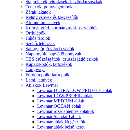
Stagreiterek, vitorlaseklik, vitorlacsuszkák
Tenaxok, ponyvagombok
Zárak lakatok
Reling csövek és kiegészítők
Alumínium csövek
Kormányrúd, kormányrúd-hosszabbító
Orrkilépők
Hálós tárolók
Szellőztető zsák
Saling görgő vitorla védők
Napernyők, napvédő ponyvák
TBS csúszásgátlók, csúszásgátló csíkok
Kapaszkodók, tartozékok
Gangways
Fürdőtrepnik, fartrepnik
Latni, latnivég
Ablakok Lewmar
Lewmar ULTRA LOW-PROFILE ablak
Lewmar LOW-PROFIL ablak
Lewmar MEDIUM ablak
Lewmar OCEAN ablak
Lewmar rozsdamentes ablakok
Lewmar Standard ablak
Lewmar ablak kiegészítők
Lewmar ablak belső keret