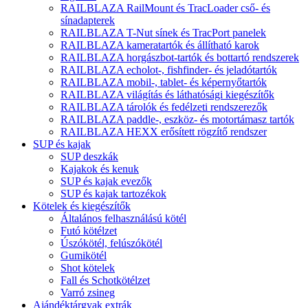
RAILBLAZA RailMount és TracLoader cső- és
sínadapterek
RAILBLAZA T-Nut sínek és TracPort panelek
RAILBLAZA kameratartók és állítható karok
RAILBLAZA horgászbot-tartók és bottartó rendszerek
RAILBLAZA echolot-, fishfinder- és jeladótartók
RAILBLAZA mobil-, tablet- és képernyőtartók
RAILBLAZA világítás és láthatósági kiegészítők
RAILBLAZA tárolók és fedélzeti rendszerezők
RAILBLAZA paddle-, eszköz- és motortámasz tartók
RAILBLAZA HEXX erősített rögzítő rendszer
SUP és kajak
SUP deszkák
Kajakok és kenuk
SUP és kajak evezők
SUP és kajak tartozékok
Kötelek és kiegészítők
Általános felhasználású kötél
Futó kötélzet
Úszókötél, felúszókötél
Gumikötél
Shot kötelek
Fall és Schotkötélzet
Varró zsineg
Ajándéktárgyak extrák