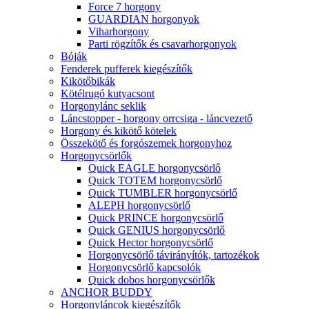
Force 7 horgony
GUARDIAN horgonyok
Viharhorgony
Parti rögzítők és csavarhorgonyok
Bóják
Fenderek pufferek kiegészítők
Kikötőbikák
Kötélrugó kutyacsont
Horgonylánc seklik
Láncstopper - horgony orrcsiga - láncvezető
Horgony és kikötő kötelek
Összekötő és forgószemek horgonyhoz
Horgonycsörlők
Quick EAGLE horgonycsörlő
Quick TOTEM horgonycsörlő
Quick TUMBLER horgonycsörlő
ALEPH horgonycsörlő
Quick PRINCE horgonycsörlő
Quick GENIUS horgonycsörlő
Quick Hector horgonycsörlő
Horgonycsörlő távirányítók, tartozékok
Horgonycsörlő kapcsolók
Quick dobos horgonycsörlők
ANCHOR BUDDY
Horgonyláncok kiegészítők