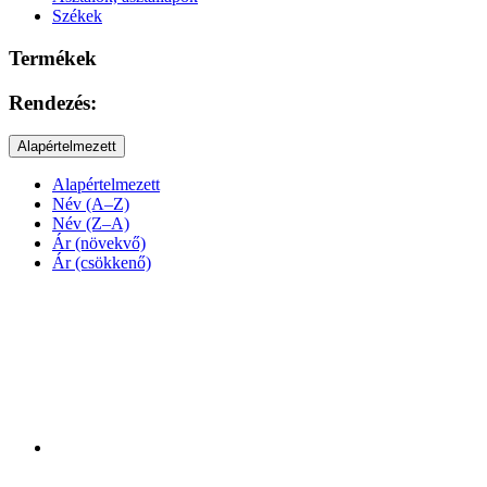
Székek
Termékek
Rendezés:
Alapértelmezett
Alapértelmezett
Név (A–Z)
Név (Z–A)
Ár (növekvő)
Ár (csökkenő)