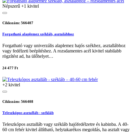
Népszerű
+1 kivitel
Cikkszám: 566407
Forgatható alaplemez székláb, asztalábhoz
Forgatható vagy univerzális alaplemez hajós székhez, asztallábhoz
vagy fedélzeti beépítéshez. A rozsdamentes acél kivitel stabilabb
rögzítést ad, ha ülőhelyet…
24 477 Ft
+2 kivitel
Cikkszám: 566408
Teleszkópos asztalláb - székláb
Teleszkópos asztalláb vagy székláb hajófedélzetre és kabinba. A 40-
60 cm fehér kivitel állítható, helytakarékos megoldás, ha asztalt vagy