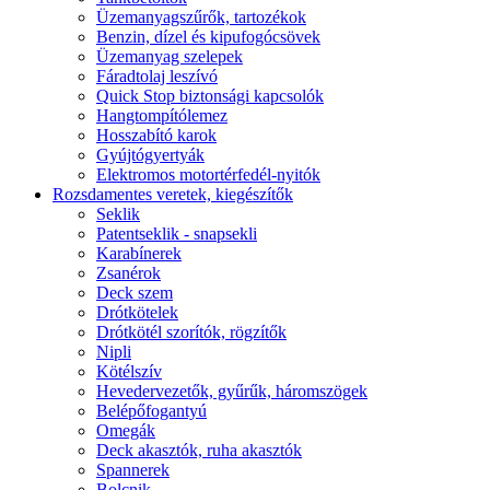
Üzemanyagszűrők, tartozékok
Benzin, dízel és kipufogócsövek
Üzemanyag szelepek
Fáradtolaj leszívó
Quick Stop biztonsági kapcsolók
Hangtompítólemez
Hosszabító karok
Gyújtógyertyák
Elektromos motortérfedél-nyitók
Rozsdamentes veretek, kiegészítők
Seklik
Patentseklik - snapsekli
Karabínerek
Zsanérok
Deck szem
Drótkötelek
Drótkötél szorítók, rögzítők
Nipli
Kötélszív
Hevedervezetők, gyűrűk, háromszögek
Belépőfogantyú
Omegák
Deck akasztók, ruha akasztók
Spannerek
Bolcnik