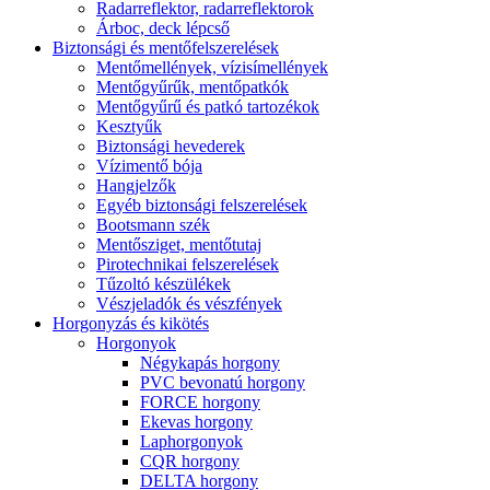
Radarreflektor, radarreflektorok
Árboc, deck lépcső
Biztonsági és mentőfelszerelések
Mentőmellények, vízisímellények
Mentőgyűrűk, mentőpatkók
Mentőgyűrű és patkó tartozékok
Kesztyűk
Biztonsági hevederek
Vízimentő bója
Hangjelzők
Egyéb biztonsági felszerelések
Bootsmann szék
Mentősziget, mentőtutaj
Pirotechnikai felszerelések
Tűzoltó készülékek
Vészjeladók és vészfények
Horgonyzás és kikötés
Horgonyok
Négykapás horgony
PVC bevonatú horgony
FORCE horgony
Ekevas horgony
Laphorgonyok
CQR horgony
DELTA horgony