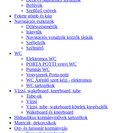
Befúvók
Szellőző csövek
Fekete gömb és kúp
Navigációs eszközök
Dőlésszögmérők
Iránytűk
Navigációs vonalzók körzők táskák
Széljelzők
Szélmérő
WC
Elektromos WC
PORTA POTTI vegyi WC
Pumpás WC
Vegyszerek Porta-potti
WC Átépítő szett kézi - elektromos
WC tartozékok
Vízisí, wakeboard, kneeboard, tube
Tube-ok
Vízisí
Vízisí, tube, wakeboard kötelek kiegészítők
Wakeboard és kneeboard
Hidraulikus kormányművek tartozékok
Matricák, dekorcsíkok
Orr- és farsugár kormányzás