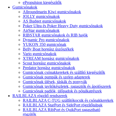
ePropulsion kiegészítők
Gumicsónakok
Allroundmarin Kiwi gumicsónakok
JOLLY gumicsónakok
AS Budget gumicsónakok
Poker Ultra és Poker Heavy Duty gumicsónakok
AirStar gumicsónakok
RIBSTAR gumicsónakok és RIB hajók
Dynamic Pro gumicsónakok
YUKON 350 gumicsónak
Belly Boat horgász úszószékek
Vario gumicsónakok
XTREAM horgász gumicsónakok
Scout horgász gumicsónakok
Predator horgász gumicsónakok
Gumicsónak csónakkerekek és szállító kiegészítők
Gumicsónak pumpák és szelep adapterek
Gumicsónak ülések, táskák és ponyvák
Gumicsónak javítókészletek, ragasztók és ápolószerek
Gumicsónak padlók, ülőpadok és pótalkatrészek
RAILBLAZA rögzítő rendszerek
RAILBLAZA C-TUG szállítókocsik és csónakkerekek
RAILBLAZA StarPort és SidePort rögzítőtalpak
RAILBLAZA RibPort és QuikPort ragasztható
rögzítők