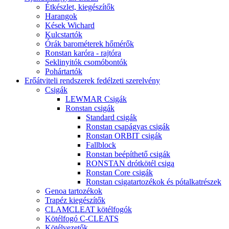
Étkészlet, kiegészítők
Harangok
Kések Wichard
Kulcstartók
Órák barométerek hőmérők
Ronstan karóra - rajtóra
Seklinyitók csomóbontók
Pohártartók
Erőátviteli rendszerek fedélzeti szerelvény
Csigák
LEWMAR Csigák
Ronstan csigák
Standard csigák
Ronstan csapágyas csigák
Ronstan ORBIT csigák
Fallblock
Ronstan beépíthető csigák
RONSTAN drótkötél csiga
Ronstan Core csigák
Ronstan csigatartozékok és pótalkatrészek
Genoa tartozékok
Trapéz kiegészítők
CLAMCLEAT kötélfogók
Kötélfogó C-CLEATS
Kötélvezetők