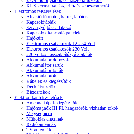
KUS motorjeladók és riasztó tartozékok
KUS kormányállás-, trim- és sebességmérők
Elektromos felszerelések
Ablaktörlő motor, karok, lapátok
Kapcsolótáblák
Szivargyújtó csatlakozó
Kapcsolók kapcsoló panelek
Hajókürt
Elektromos csatlakozók 12 - 24 Volt
Elektromos csatlakozók 230 Volt
220 voltos hosszabbítók, átalakítók
Akkumulátor dobozok
Akkumulátor saruk
Akkumulátor töltők
Akkumulátorok
Kábelek és kiegészítőik
Deck átvezetők
Biztosítékok
Elektronikai felszerelések
Antenna talpak kiegészítők
Hajómagnók HI-FI, hangszórók, vízhatlan tokok
Mélységmérő
Műholdas antennák
Rádió antennák
TV antennák