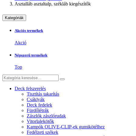
Asztalláb asztaltalp, székláb kiegészítők
Kategóriák
Akciós termékek
Akció
Népszerű termékek
Top
Deck felszerelés
Tisztítás takarítás
Csáklyák
Deck fedelek
Fürdőlétrák
Zászlók zászlórudak
Vitorlalekötők
Kampók OLIVE-CLIP-ek gumikötélhez
Fedélzeti székek