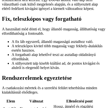
választható csak külső megjelenés alapján, és a süllyesztett alap
eltérő fedélzeti kivágást igényel a kiemelt változathoz képest.
Fix, teleszkópos vagy forgatható
A használati mód dönti el, hogy állandó magasság, állíthatóság vagy
elfordíthatóság a fontosabb.
A fix láb egyszerű, állandó magasságú asztalhoz való.
A teleszkópos kivitel több magasság vagy fekhely-átalakítás
esetén hasznos.
A forgatható alap lehetővé teszi az asztallap oldalirányú
elfordítását.
A süllyesztett talp kisebb kiállást ad, de pontos kivágást és
alulról is elegendő helyet kíván.
Rendszerelemek egyeztetése
A csatlakozási méretek és a szerelési felület teherbírása minden
kialakításnál elsődleges.
Elem
Változat
Ellenőrzési pont
Hossz, átmérő és rögzítési