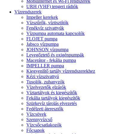
Mobilinternet és Wi-Fi rendszerek
URH (VHF) tengeri rádiók
Vízrendszerek
Impeller kerekek
Vízszűrők, víztisztítók
Fenékvíz szivattyúk
Vízpumpa automata kapcsolók
FLOJET pumpa
Jabsco vízpumpa
JOHNSON vízpumpa
Levegőztető és oxigénpumpák
Macerátor - fekália pumpa
IMPELLER pumpa
Kiegyenlítő tartály vízrendszerekhez
Kézi vízszivattyú
Tusolók, zuhanyzók
Vízelvezetők elzárók
Víztartályok és kiegészítők
Fekália tartályok kiegészítők
Szürkevíz tárolás elvezetés
Fedélzeti áteresztők
Vízcsövek
Szennyvízcső
Vízcsőcsatlakozók
Főcsapok