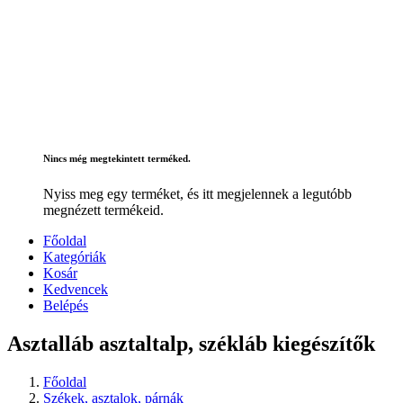
Nincs még megtekintett terméked.
Nyiss meg egy terméket, és itt megjelennek a legutóbb
megnézett termékeid.
Főoldal
Kategóriák
Kosár
Kedvencek
Belépés
Asztalláb asztaltalp, székláb kiegészítők
Főoldal
Székek, asztalok, párnák