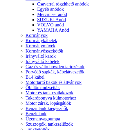
Csavarral rögzíthető anódok
Egyéb anódok
Mercruiser anód
SUZUKI Anód
VOLVO anód
YAMAHA Anód
Kormányok
Kormánykábelek
Kormányművek
Kormányösszekötők
Irányváltó karok
Irányváltó kábelek
Gáz és váltó bowden tartozékok
Porvédő sapkák, kábelátvezetők
B14 kábel
Motortartó bakok és állványok
Öblítőmandzsetták
Motor és tank csatlakozók
Takaróponyva külmotorhoz
Motor zárak, lopásgátlók
Benzintank kiegészítők
Benzintank
Üzemanyagpumpa
Szuszogók, tankszellőzők
Tankbetöltők