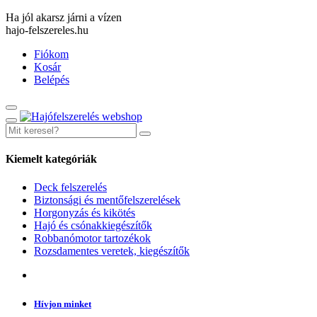
Ha jól akarsz járni a vízen
hajo-felszereles.hu
Fiókom
Kosár
Belépés
Kiemelt kategóriák
Deck felszerelés
Biztonsági és mentőfelszerelések
Horgonyzás és kikötés
Hajó és csónakkiegészítők
Robbanómotor tartozékok
Rozsdamentes veretek, kiegészítők
Hívjon minket