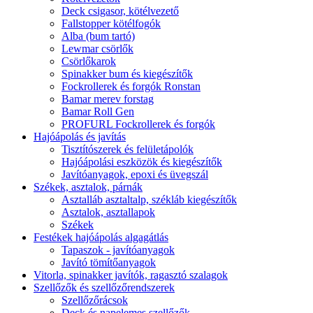
Deck csigasor, kötélvezető
Fallstopper kötélfogók
Alba (bum tartó)
Lewmar csörlők
Csörlőkarok
Spinakker bum és kiegészítők
Fockrollerek és forgók Ronstan
Bamar merev forstag
Bamar Roll Gen
PROFURL Fockrollerek és forgók
Hajóápolás és javítás
Tisztítószerek és felületápolók
Hajóápolási eszközök és kiegészítők
Javítóanyagok, epoxi és üvegszál
Székek, asztalok, párnák
Asztalláb asztaltalp, székláb kiegészítők
Asztalok, asztallapok
Székek
Festékek hajóápolás algagátlás
Tapaszok - javítóanyagok
Javító tömítőanyagok
Vitorla, spinakker javítók, ragasztó szalagok
Szellőzők és szellőzőrendszerek
Szellőzőrácsok
Deck és napelemes szellőzők