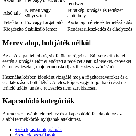
Asztalláb
Fix vagy teleszkópos
rendszer
Kiemelt vagy
Furatkép, kivágás és fedélzet
Alsó talp
süllyesztett
alatti hely
Felső talp
Fix vagy forgatható
Asztallap mérete és terhelésátadás
Kiegészítő
Stabilizáló lemez
Rendszerilleszkedés és elhelyezés
Merev alap, holtjáték nélkül
Az alsó talpat teherbíró, sík felületre rögzítsd. Süllyesztett kivitel
esetén a kivágás előtt ellenőrizd a fedélzet alatti kábeleket, csöveket
és merevítéseket, majd gondoskodj az illesztés vízzárásáról.
Használat közben időnként vizsgáld meg a rögzítőcsavarokat és a
csatlakozások holtjátékát. A teleszkópos vagy forgatható részt ne
terheld addig, amíg a reteszelés nem zárt biztosan.
Kapcsolódó kategóriák
A rendszer további elemeihez és a kapcsolódó feladatokhoz az
alábbi termékkörök nyújtanak áttekintést.
Székek, asztalok, párnák
Asztalok, asztallapok