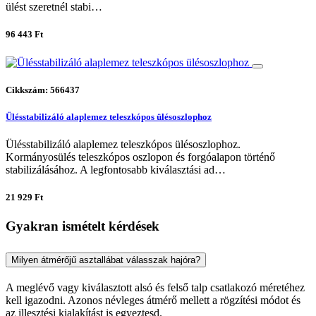
ülést szeretnél stabi…
96 443 Ft
Cikkszám: 566437
Ülésstabilizáló alaplemez teleszkópos ülésoszlophoz
Ülésstabilizáló alaplemez teleszkópos ülésoszlophoz.
Kormányosülés teleszkópos oszlopon és forgóalapon történő
stabilizálásához. A legfontosabb kiválasztási ad…
21 929 Ft
Gyakran ismételt kérdések
Milyen átmérőjű asztallábat válasszak hajóra?
A meglévő vagy kiválasztott alsó és felső talp csatlakozó méretéhez
kell igazodni. Azonos névleges átmérő mellett a rögzítési módot és
az illesztési kialakítást is egyeztesd.