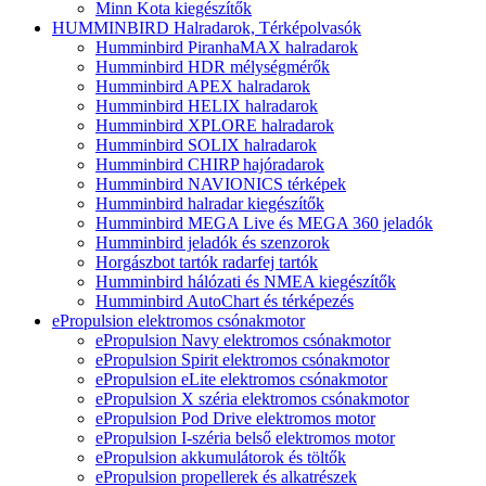
Minn Kota kiegészítők
HUMMINBIRD Halradarok, Térképolvasók
Humminbird PiranhaMAX halradarok
Humminbird HDR mélységmérők
Humminbird APEX halradarok
Humminbird HELIX halradarok
Humminbird XPLORE halradarok
Humminbird SOLIX halradarok
Humminbird CHIRP hajóradarok
Humminbird NAVIONICS térképek
Humminbird halradar kiegészítők
Humminbird MEGA Live és MEGA 360 jeladók
Humminbird jeladók és szenzorok
Horgászbot tartók radarfej tartók
Humminbird hálózati és NMEA kiegészítők
Humminbird AutoChart és térképezés
ePropulsion elektromos csónakmotor
ePropulsion Navy elektromos csónakmotor
ePropulsion Spirit elektromos csónakmotor
ePropulsion eLite elektromos csónakmotor
ePropulsion X széria elektromos csónakmotor
ePropulsion Pod Drive elektromos motor
ePropulsion I-széria belső elektromos motor
ePropulsion akkumulátorok és töltők
ePropulsion propellerek és alkatrészek