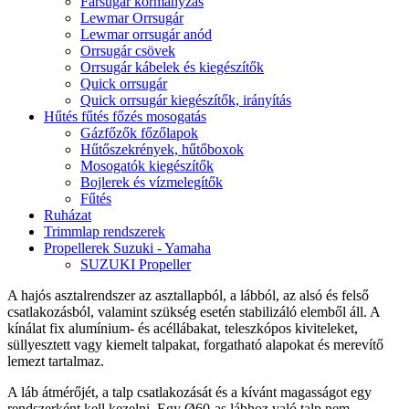
Farsugár kormányzás
Lewmar Orrsugár
Lewmar orrsugár anód
Orrsugár csövek
Orrsugár kábelek és kiegészítők
Quick orrsugár
Quick orrsugár kiegészítők, irányítás
Hűtés fűtés főzés mosogatás
Gázfőzők főzőlapok
Hűtőszekrények, hűtőboxok
Mosogatók kiegészítők
Bojlerek és vízmelegítők
Fűtés
Ruházat
Trimmlap rendszerek
Propellerek Suzuki - Yamaha
SUZUKI Propeller
A hajós asztalrendszer az asztallapból, a lábból, az alsó és felső
csatlakozásból, valamint szükség esetén stabilizáló elemből áll. A
kínálat fix alumínium- és acéllábakat, teleszkópos kiviteleket,
süllyesztett vagy kiemelt talpakat, forgatható alapokat és merevítő
lemezt tartalmaz.
A láb átmérőjét, a talp csatlakozását és a kívánt magasságot egy
rendszerként kell kezelni. Egy Ø60-as lábhoz való talp nem