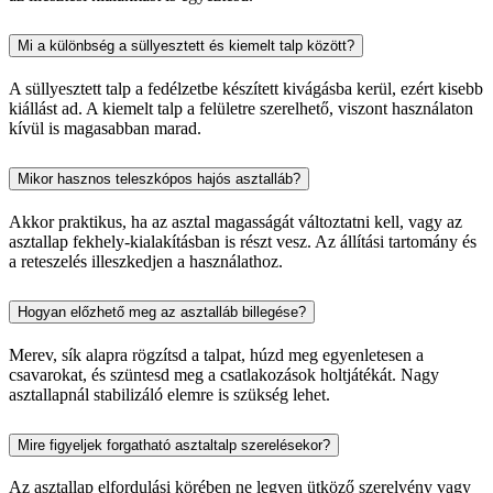
Mi a különbség a süllyesztett és kiemelt talp között?
A süllyesztett talp a fedélzetbe készített kivágásba kerül, ezért kisebb
kiállást ad. A kiemelt talp a felületre szerelhető, viszont használaton
kívül is magasabban marad.
Mikor hasznos teleszkópos hajós asztalláb?
Akkor praktikus, ha az asztal magasságát változtatni kell, vagy az
asztallap fekhely-kialakításban is részt vesz. Az állítási tartomány és
a reteszelés illeszkedjen a használathoz.
Hogyan előzhető meg az asztalláb billegése?
Merev, sík alapra rögzítsd a talpat, húzd meg egyenletesen a
csavarokat, és szüntesd meg a csatlakozások holtjátékát. Nagy
asztallapnál stabilizáló elemre is szükség lehet.
Mire figyeljek forgatható asztaltalp szerelésekor?
Az asztallap elfordulási körében ne legyen ütköző szerelvény vagy