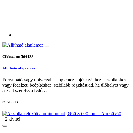
Cikkszám: 566438
Állítható alaplemez
Forgatható vagy univerzális alaplemez hajós székhez, asztallábhoz
vagy fedélzeti beépítéshez. stabilabb rögzítést ad, ha ülőhelyet vagy
asztalt szerelsz a fedé…
39 766 Ft
+2 kivitel