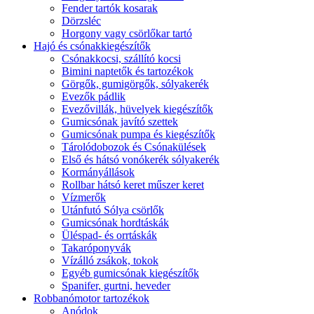
Fender tartók kosarak
Dörzsléc
Horgony vagy csörlőkar tartó
Hajó és csónakkiegészítők
Csónakkocsi, szállító kocsi
Bimini naptetők és tartozékok
Görgők, gumigörgők, sólyakerék
Evezők pádlik
Evezővillák, hüvelyek kiegészítők
Gumicsónak javító szettek
Gumicsónak pumpa és kiegészítők
Tárolódobozok és Csónakülések
Első és hátsó vonókerék sólyakerék
Kormányállások
Rollbar hátsó keret műszer keret
Vízmerők
Utánfutó Sólya csörlők
Gumicsónak hordtáskák
Üléspad- és orrtáskák
Takaróponyvák
Vízálló zsákok, tokok
Egyéb gumicsónak kiegészítők
Spanifer, gurtni, heveder
Robbanómotor tartozékok
Anódok