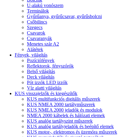
U-alakú vonószem
Terminálok
Gyűrűanya, gyűrűcsavar, gyűrűsbolcni
Csőbilincs
Szegecs
Csavarok
Csavaranyák
Menetes szár A2
Alátétek
Fények, világítás
Pozíciófények
Reflektorok, fényszórók
Belső világítás
Deck világítás
Pót izzók LED izzók
Víz alatti világítás
KUS visszajelzők és kiegészítők
KUS multifunkciós digitális műszerek
KUS NMEA 2000 tartályműszerek
KUS NMEA 2000 jeladók és modulok
NMEA 2000 kábelek és hálózati elemek
KUS analóg tartályszint műszerek
KUS analóg tartályjeladók és beépítő elemek
KUS motor-, elektromos és üzemóra műszerek