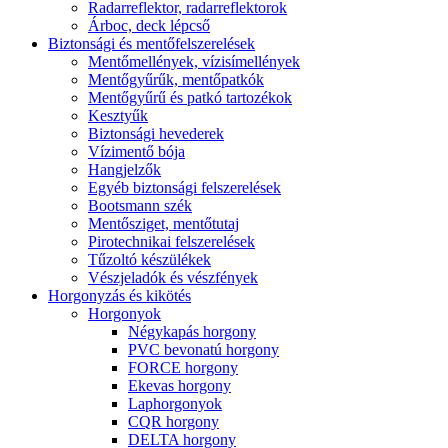
Radarreflektor, radarreflektorok
Árboc, deck lépcső
Biztonsági és mentőfelszerelések
Mentőmellények, vízisímellények
Mentőgyűrűk, mentőpatkók
Mentőgyűrű és patkó tartozékok
Kesztyűk
Biztonsági hevederek
Vízimentő bója
Hangjelzők
Egyéb biztonsági felszerelések
Bootsmann szék
Mentősziget, mentőtutaj
Pirotechnikai felszerelések
Tűzoltó készülékek
Vészjeladók és vészfények
Horgonyzás és kikötés
Horgonyok
Négykapás horgony
PVC bevonatú horgony
FORCE horgony
Ekevas horgony
Laphorgonyok
CQR horgony
DELTA horgony