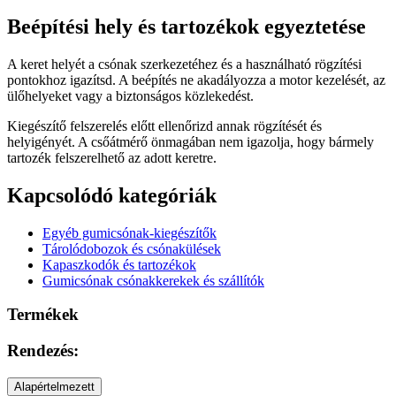
Beépítési hely és tartozékok egyeztetése
A keret helyét a csónak szerkezetéhez és a használható rögzítési
pontokhoz igazítsd. A beépítés ne akadályozza a motor kezelését, az
ülőhelyeket vagy a biztonságos közlekedést.
Kiegészítő felszerelés előtt ellenőrizd annak rögzítését és
helyigényét. A csőátmérő önmagában nem igazolja, hogy bármely
tartozék felszerelhető az adott keretre.
Kapcsolódó kategóriák
Egyéb gumicsónak-kiegészítők
Tárolódobozok és csónakülések
Kapaszkodók és tartozékok
Gumicsónak csónakkerekek és szállítók
Termékek
Rendezés:
Alapértelmezett