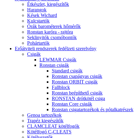
Étkészlet, kiegészítők
Harangok
Kések Wichard
Kulcstartók
Órák barométerek hőmérők
Ronstan karóra - rajtóra
Seklinyitók csomóbontók
Pohártartók
Erőátviteli rendszerek fedélzeti szerelvény
Csigák
LEWMAR Csigák
Ronstan csigák
Standard csigák
Ronstan csapágyas csigák
Ronstan ORBIT csigák
Fallblock
Ronstan beépíthető csigák
RONSTAN drótkötél csiga
Ronstan Core csigák
Ronstan csigatartozékok és pótalkatrészek
Genoa tartozékok
Trapéz kiegészítők
CLAMCLEAT kötélfogók
Kötélfogó C-CLEATS
Kötélvezetők