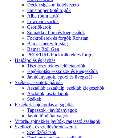
Deck csigasor, kötélvezető
Fallstopper kötélfogók
Alba (bum tartó)
Lewmar csörlők
Csörlőkarok
Spinakker bum és kiegészítők
Fockrollerek és forgók Ronstan
Bamar merev forstag
Bamar Roll Gen
PROFURL Fockrollerek és forgók
Hajóápolás és javítás
Tisztítószerek és felületápolók
Hajóápolási eszközök és kiegészítők
Javítóanyagok, epoxi és üvegszál
Székek, asztalok, párnák
Asztalláb asztaltalp, székláb kiegészítők
Asztalok, asztallapok
Székek
Festékek hajóápolás algagátlás
Tapaszok - javítóanyagok
Javító tömítőanyagok
Vitorla, spinakker javítók, ragasztó szalagok
Szellőzők és szellőzőrendszerek
Szellőzőrácsok
Deck és napelemes szellőzők