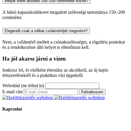
Melyik keret állítható 150–200 centiméter között?
A hátsó kapaszkodókeret megadott szélességi tartománya 150–200
centiméter.
Elegendő csak a rollbar csőátmérőjét megmérni?
Nem, a csőátmérő mellett a csónakszélességet, a rögzítési pontokat
és a rendelkezésre álló helyet is ellenőrizni kell.
Ha jól akarsz járni a vízen
Iratkozz fel, és elsőként értesülsz az akciókról, az új hajós
felszerelésekről és a praktikus vízi tippekről.
Weboldal (ne töltsd ki)
E-mail cím
Feliratkozom
Kapcsolat