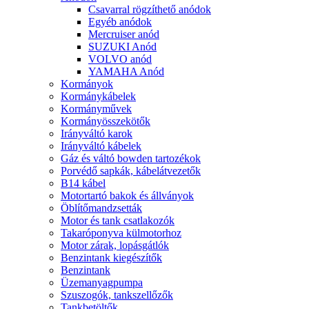
Csavarral rögzíthető anódok
Egyéb anódok
Mercruiser anód
SUZUKI Anód
VOLVO anód
YAMAHA Anód
Kormányok
Kormánykábelek
Kormányművek
Kormányösszekötők
Irányváltó karok
Irányváltó kábelek
Gáz és váltó bowden tartozékok
Porvédő sapkák, kábelátvezetők
B14 kábel
Motortartó bakok és állványok
Öblítőmandzsetták
Motor és tank csatlakozók
Takaróponyva külmotorhoz
Motor zárak, lopásgátlók
Benzintank kiegészítők
Benzintank
Üzemanyagpumpa
Szuszogók, tankszellőzők
Tankbetöltők