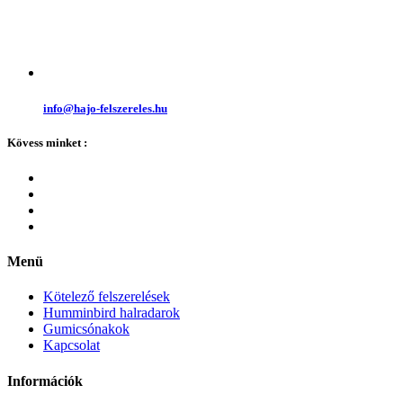
info@hajo-felszereles.hu
Kövess minket :
Menü
Kötelező felszerelések
Humminbird halradarok
Gumicsónakok
Kapcsolat
Információk