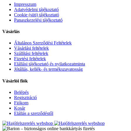
Impresszum
Adatvédelmi tájékoztató
Cookie (süti) tájékoztató
Panaszkezelési tájékoztató
Vásárlás
Általános Szerződési Feltételek
Vásárlási feltételek
Szállítási feltételek
Fizetési feltételek
Elállási tájékoztató és nyilatkozatminta
Jótállás, kellék- és termékszavatosság
Vásárlói fiók
Belépés
Regisztráció
Fiókom
Kosár
Elállás a szerződéstől