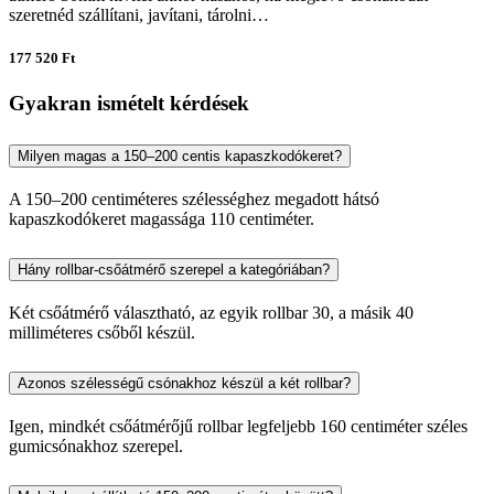
szeretnéd szállítani, javítani, tárolni…
177 520 Ft
Gyakran ismételt kérdések
Milyen magas a 150–200 centis kapaszkodókeret?
A 150–200 centiméteres szélességhez megadott hátsó
kapaszkodókeret magassága 110 centiméter.
Hány rollbar-csőátmérő szerepel a kategóriában?
Két csőátmérő választható, az egyik rollbar 30, a másik 40
milliméteres csőből készül.
Azonos szélességű csónakhoz készül a két rollbar?
Igen, mindkét csőátmérőjű rollbar legfeljebb 160 centiméter széles
gumicsónakhoz szerepel.