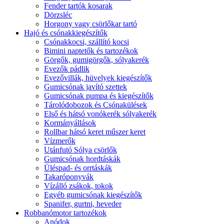
Fender tartók kosarak
Dörzsléc
Horgony vagy csörlőkar tartó
Hajó és csónakkiegészítők
Csónakkocsi, szállító kocsi
Bimini naptetők és tartozékok
Görgők, gumigörgők, sólyakerék
Evezők pádlik
Evezővillák, hüvelyek kiegészítők
Gumicsónak javító szettek
Gumicsónak pumpa és kiegészítők
Tárolódobozok és Csónakülések
Első és hátsó vonókerék sólyakerék
Kormányállások
Rollbar hátsó keret műszer keret
Vízmerők
Utánfutó Sólya csörlők
Gumicsónak hordtáskák
Üléspad- és orrtáskák
Takaróponyvák
Vízálló zsákok, tokok
Egyéb gumicsónak kiegészítők
Spanifer, gurtni, heveder
Robbanómotor tartozékok
Anódok