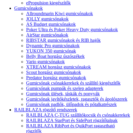
ePropulsion kiegészítők
Gumicsónakok
Allroundmarin Kiwi gumicsónakok
JOLLY gumicsónakok
AS Budget gumicsónakok
Poker Ultra és Poker Heavy Duty gumicsónakok
AirStar gumicsónakok
RIBSTAR gumicsónakok és RIB hajók
Dynamic Pro gumicsónakok
YUKON 350 gumicsónak
Belly Boat horgász úszószékek
Vario gumicsónakok
XTREAM horgász gumicsónakok
Scout horgász gumicsónakok
Predator horgász gumicsónakok
Gumicsónak csónakkerekek és szállító kiegészítők
Gumicsónak pumpák és szelep adapterek
Gumicsónak ülések, táskák és ponyvák
Gumicsónak javítókészletek, ragasztók és ápolószerek
Gumicsónak padlók, ülőpadok és pótalkatrészek
RAILBLAZA rögzítő rendszerek
RAILBLAZA C-TUG szállítókocsik és csónakkerekek
RAILBLAZA StarPort és SidePort rögzítőtalpak
RAILBLAZA RibPort és QuikPort ragasztható
rögzítők