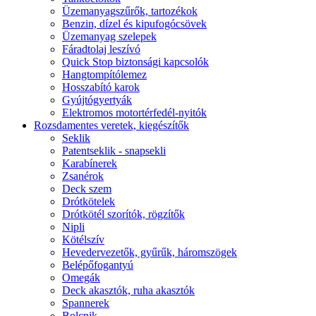
Üzemanyagszűrők, tartozékok
Benzin, dízel és kipufogócsövek
Üzemanyag szelepek
Fáradtolaj leszívó
Quick Stop biztonsági kapcsolók
Hangtompítólemez
Hosszabító karok
Gyújtógyertyák
Elektromos motortérfedél-nyitók
Rozsdamentes veretek, kiegészítők
Seklik
Patentseklik - snapsekli
Karabínerek
Zsanérok
Deck szem
Drótkötelek
Drótkötél szorítók, rögzítők
Nipli
Kötélszív
Hevedervezetők, gyűrűk, háromszögek
Belépőfogantyú
Omegák
Deck akasztók, ruha akasztók
Spannerek
Bolcnik