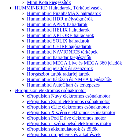
Minn Kota kiegészítők
HUMMINBIRD Halradarok, Térképolvasók
Humminbird PiranhaMAX halradarok
Humminbird HDR mélységmérők
Humminbird APEX halradarok
Humminbird HELIX halradarok
Humminbird XPLORE halradarok
Humminbird SOLIX halradarok
Humminbird CHIRP hajóradarok
Humminbird NAVIONICS térképek
Humminbird halradar kiegészítők
Humminbird MEGA Live és MEGA 360 jeladók
Humminbird jeladók és szenzorok
Horgászbot tartók radarfej tartók
Humminbird hálózati és NMEA kiegészítők
Humminbird AutoChart és térképezés
ePropulsion elektromos csónakmotor
ePropulsion Navy elektromos csónakmotor
ePropulsion Spirit elektromos csónakmotor
ePropulsion eLite elektromos csónakmotor
ePropulsion X széria elektromos csónakmotor
ePropulsion Pod Drive elektromos motor
ePropulsion I-széria belső elektromos motor
ePropulsion akkumulátorok és töltők
ePropulsion propellerek és alkatrészek