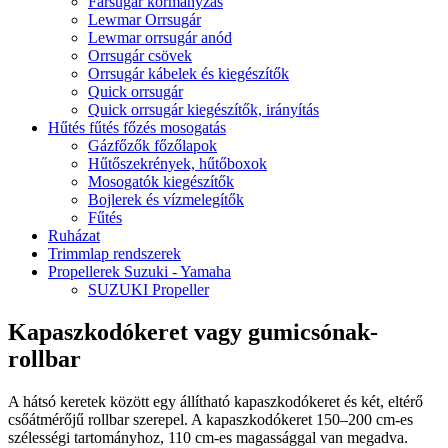
Farsugár kormányzás
Lewmar Orrsugár
Lewmar orrsugár anód
Orrsugár csövek
Orrsugár kábelek és kiegészítők
Quick orrsugár
Quick orrsugár kiegészítők, irányítás
Hűtés fűtés főzés mosogatás
Gázfőzők főzőlapok
Hűtőszekrények, hűtőboxok
Mosogatók kiegészítők
Bojlerek és vízmelegítők
Fűtés
Ruházat
Trimmlap rendszerek
Propellerek Suzuki - Yamaha
SUZUKI Propeller
Kapaszkodókeret vagy gumicsónak-
rollbar
A hátsó keretek között egy állítható kapaszkodókeret és két, eltérő
csőátmérőjű rollbar szerepel. A kapaszkodókeret 150–200 cm-es
szélességi tartományhoz, 110 cm-es magassággal van megadva.