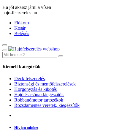
Ha jól akarsz járni a vízen
hajo-felszereles.hu
Fiókom
Kosár
Belépés
Kiemelt kategóriák
Deck felszerelés
Biztonsági és mentőfelszerelések
Horgonyzás és kikötés
Hajó és csónakkiegészítők
Robbanómotor tartozékok
Rozsdamentes veretek, kiegészítők
Hívjon minket