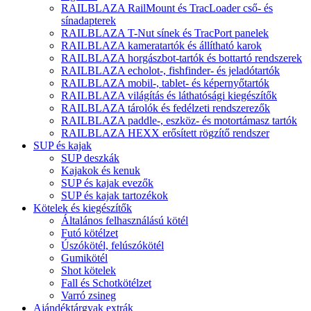
RAILBLAZA RailMount és TracLoader cső- és
sínadapterek
RAILBLAZA T-Nut sínek és TracPort panelek
RAILBLAZA kameratartók és állítható karok
RAILBLAZA horgászbot-tartók és bottartó rendszerek
RAILBLAZA echolot-, fishfinder- és jeladótartók
RAILBLAZA mobil-, tablet- és képernyőtartók
RAILBLAZA világítás és láthatósági kiegészítők
RAILBLAZA tárolók és fedélzeti rendszerezők
RAILBLAZA paddle-, eszköz- és motortámasz tartók
RAILBLAZA HEXX erősített rögzítő rendszer
SUP és kajak
SUP deszkák
Kajakok és kenuk
SUP és kajak evezők
SUP és kajak tartozékok
Kötelek és kiegészítők
Általános felhasználású kötél
Futó kötélzet
Úszókötél, felúszókötél
Gumikötél
Shot kötelek
Fall és Schotkötélzet
Varró zsineg
Ajándéktárgyak extrák