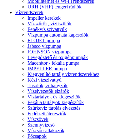
Mobilinternet és Wi-Fi rendszerek
URH (VHF) tengeri rádiók
Vízrendszerek
Impeller kerekek
Vízszűrők, víztisztítók
Fenékvíz szivattyúk
Vízpumpa automata kapcsolók
FLOJET pumpa
Jabsco vízpumpa
JOHNSON vízpumpa
Levegőztető és oxigénpumpák
Macerátor - fekália pumpa
IMPELLER pumpa
Kiegyenlítő tartály vízrendszerekhez
Kézi vízszivattyú
Tusolók, zuhanyzók
Vízelvezetők elzárók
Víztartályok és kiegészítők
Fekália tartályok kiegészítők
Szürkevíz tárolás elvezetés
Fedélzeti áteresztők
Vízcsövek
Szennyvízcső
Vízcsőcsatlakozók
Főcsapok