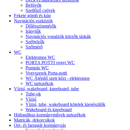
Befúvók
Szellőző csövek
Fekete gömb és kúp
Navigációs eszközök
Dőlésszögmérők
Iránytűk
Navigációs vonalzók körzők táskák
Széljelzők
Szélmérő
WC
Elektromos WC
PORTA POTTI vegyi WC
Pumpás WC
Vegyszerek Porta-potti
WC Átépítő szett kézi - elektromos
WC tartozékok
Vízisí, wakeboard, kneeboard, tube
Tube-ok
Vízisí
Vízisí, tube, wakeboard kötelek kiegészítők
Wakeboard és kneeboard
Hidraulikus kormányművek tartozékok
Matricák, dekorcsíkok
Orr- és farsugár kormányzás