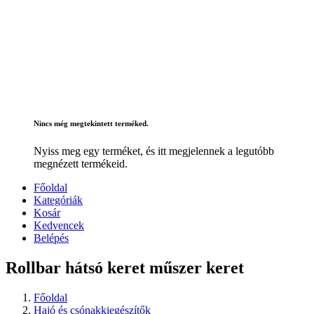
Nincs még megtekintett terméked.
Nyiss meg egy terméket, és itt megjelennek a legutóbb
megnézett termékeid.
Főoldal
Kategóriák
Kosár
Kedvencek
Belépés
Rollbar hátsó keret műszer keret
Főoldal
Hajó és csónakkiegészítők