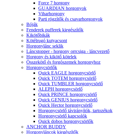
Force 7 horgony
GUARDIAN horgonyok
Viharhorgony
Parti rögzítők és csavarhorgonyok
Bóják
Fenderek pufferek kiegészítők
Kikötőbikák
Kötélrugó kutyacsont
Horgonylánc seklik
Láncstopper - horgony orrcsiga - láncvezető
Horgony és kikötő kötelek
Összekötő és forgószemek horgonyhoz
Horgonycsörlők
Quick EAGLE horgonycsörlő
Quick TOTEM horgonycsörlő
Quick TUMBLER horgonycsörlő
ALEPH horgonycsörlő
Quick PRINCE horgonycsörlő
Quick GENIUS horgonycsörlő
Quick Hector horgonycsörlő
Horgonycsörlő távirányítók, tartozékok
Horgonycsörlő kapcsolók
Quick dobos horgonycsörlők
ANCHOR BUDDY
Horgonyláncok kiegészítők