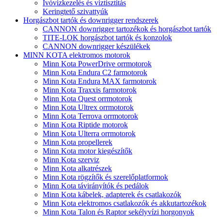
Ivóvízkezelés és víztisztítás
Keringtető szivattyúk
Horgászbot tartók és downrigger rendszerek
CANNON downrigger tartozékok és horgászbot tartók
TITE-LOK horgászbot tartók és konzolok
CANNON downrigger készülékek
MINN KOTA elektromos motorok
Minn Kota PowerDrive orrmotorok
Minn Kota Endura C2 farmotorok
Minn Kota Endura MAX farmotorok
Minn Kota Traxxis farmotorok
Minn Kota Quest orrmotorok
Minn Kota Ultrex orrmotorok
Minn Kota Terrova orrmotorok
Minn Kota Riptide motorok
Minn Kota Ulterra orrmotorok
Minn Kota propellerek
Minn Kota motor kiegészítők
Minn Kota szerviz
Minn Kota alkatrészek
Minn Kota rögzítők és szerelőplatformok
Minn Kota távirányítók és pedálok
Minn Kota kábelek, adapterek és csatlakozók
Minn Kota elektromos csatlakozók és akkutartozékok
Minn Kota Talon és Raptor sekélyvízi horgonyok