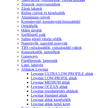
Tenaxok, ponyvagombok
Zárak lakatok
Reling csövek és kiegészítők
Alumínium csövek
Kormányrúd, kormányrúd-hosszabbító
Orrkilépők
Hálós tárolók
Szellőztető zsák
Saling görgő vitorla védők
Napernyők, napvédő ponyvák
TBS csúszásgátlók, csúszásgátló csíkok
Kapaszkodók, tartozékok
Gangways
Fürdőtrepnik, fartrepnik
Latni, latnivég
Ablakok Lewmar
Lewmar ULTRA LOW-PROFILE ablak
Lewmar LOW-PROFIL ablak
Lewmar MEDIUM ablak
Lewmar OCEAN ablak
Lewmar rozsdamentes ablakok
Lewmar Standard ablak
Lewmar ablak kiegészítők
Lewmar ablak belső keret