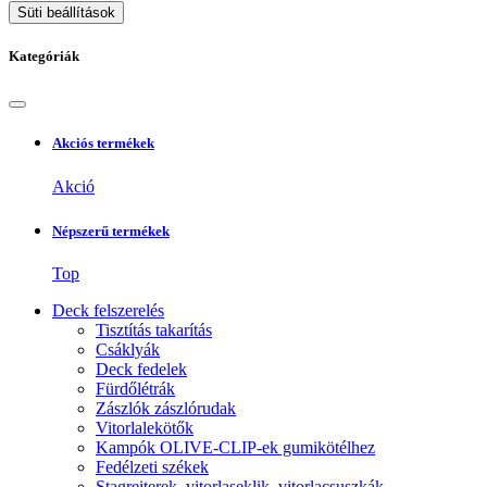
Süti beállítások
Kategóriák
Akciós termékek
Akció
Népszerű termékek
Top
Deck felszerelés
Tisztítás takarítás
Csáklyák
Deck fedelek
Fürdőlétrák
Zászlók zászlórudak
Vitorlalekötők
Kampók OLIVE-CLIP-ek gumikötélhez
Fedélzeti székek
Stagreiterek, vitorlaseklik, vitorlacsuszkák