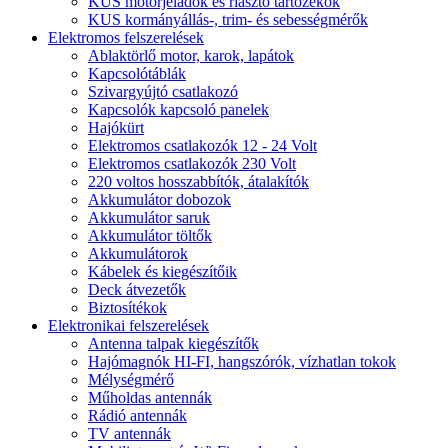
KUS motorjeladók és riasztó tartozékok
KUS kormányállás-, trim- és sebességmérők
Elektromos felszerelések
Ablaktörlő motor, karok, lapátok
Kapcsolótáblák
Szivargyújtó csatlakozó
Kapcsolók kapcsoló panelek
Hajókürt
Elektromos csatlakozók 12 - 24 Volt
Elektromos csatlakozók 230 Volt
220 voltos hosszabbítók, átalakítók
Akkumulátor dobozok
Akkumulátor saruk
Akkumulátor töltők
Akkumulátorok
Kábelek és kiegészítőik
Deck átvezetők
Biztosítékok
Elektronikai felszerelések
Antenna talpak kiegészítők
Hajómagnók HI-FI, hangszórók, vízhatlan tokok
Mélységmérő
Műholdas antennák
Rádió antennák
TV antennák