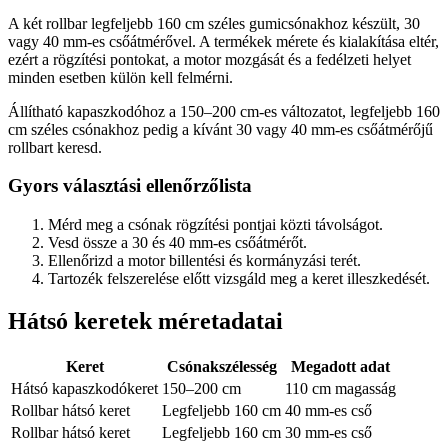
A két rollbar legfeljebb 160 cm széles gumicsónakhoz készült, 30
vagy 40 mm-es csőátmérővel. A termékek mérete és kialakítása eltér,
ezért a rögzítési pontokat, a motor mozgását és a fedélzeti helyet
minden esetben külön kell felmérni.
Állítható kapaszkodóhoz a 150–200 cm-es változatot, legfeljebb 160
cm széles csónakhoz pedig a kívánt 30 vagy 40 mm-es csőátmérőjű
rollbart keresd.
Gyors választási ellenőrzőlista
Mérd meg a csónak rögzítési pontjai közti távolságot.
Vesd össze a 30 és 40 mm-es csőátmérőt.
Ellenőrizd a motor billentési és kormányzási terét.
Tartozék felszerelése előtt vizsgáld meg a keret illeszkedését.
Hátsó keretek méretadatai
Keret
Csónakszélesség
Megadott adat
Hátsó kapaszkodókeret
150–200 cm
110 cm magasság
Rollbar hátsó keret
Legfeljebb 160 cm
40 mm-es cső
Rollbar hátsó keret
Legfeljebb 160 cm
30 mm-es cső