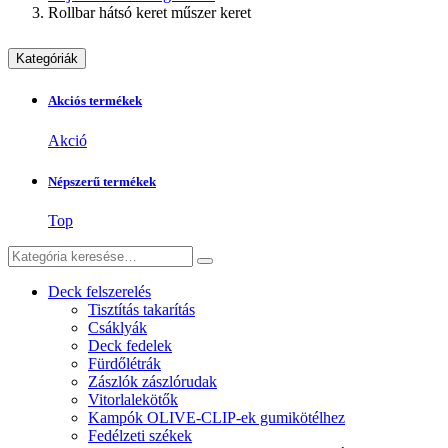
Rollbar hátsó keret műszer keret
Kategóriák
Akciós termékek
Akció
Népszerű termékek
Top
Deck felszerelés
Tisztítás takarítás
Csáklyák
Deck fedelek
Fürdőlétrák
Zászlók zászlórudak
Vitorlalekötők
Kampók OLIVE-CLIP-ek gumikötélhez
Fedélzeti székek