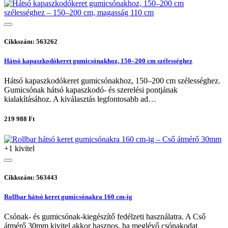
Cikkszám: 563262
Hátsó kapaszkodókeret gumicsónakhoz, 150–200 cm szélességhez
Hátsó kapaszkodókeret gumicsónakhoz, 150–200 cm szélességhez.
Gumicsónak hátsó kapaszkodó- és szerelési pontjának
kialakításához. A kiválasztás legfontosabb ad…
219 988 Ft
+1 kivitel
Cikkszám: 563443
Rollbar hátsó keret gumicsónakra 160 cm-ig
Csónak- és gumicsónak-kiegészítő fedélzeti használatra. A Cső
átmérő 30mm kivitel akkor hasznos, ha meglévő csónakodat