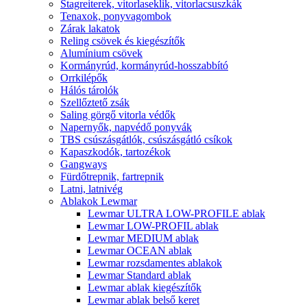
Stagreiterek, vitorlaseklik, vitorlacsuszkák
Tenaxok, ponyvagombok
Zárak lakatok
Reling csövek és kiegészítők
Alumínium csövek
Kormányrúd, kormányrúd-hosszabbító
Orrkilépők
Hálós tárolók
Szellőztető zsák
Saling görgő vitorla védők
Napernyők, napvédő ponyvák
TBS csúszásgátlók, csúszásgátló csíkok
Kapaszkodók, tartozékok
Gangways
Fürdőtrepnik, fartrepnik
Latni, latnivég
Ablakok Lewmar
Lewmar ULTRA LOW-PROFILE ablak
Lewmar LOW-PROFIL ablak
Lewmar MEDIUM ablak
Lewmar OCEAN ablak
Lewmar rozsdamentes ablakok
Lewmar Standard ablak
Lewmar ablak kiegészítők
Lewmar ablak belső keret