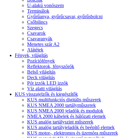
U-alakú vonószem
Terminálok
Gyűrűanya, gyűrűcsavar, gyűrűsbolcni
Csőbilincs
Szegecs
Csavarok
Csavaranyák
Menetes szár A2
Alátétek
Fények, világítás
Pozíciófények
Reflektorok, fényszórók
Belső világítás
Deck világítás
Pót izzók LED izzók
Víz alatti világítás
KUS visszajelzők és kiegészítők
KUS multifunkciós digitális műszerek
KUS NMEA 2000 tartályműszerek
KUS NMEA 2000 jeladók és modulok
NMEA 2000 kábelek és hálózati elemek
KUS analóg tartályszint műszerek
KUS analóg tartályjeladók és beépítő elemek
KUS motor-, elektromos és üzemóra műszerek