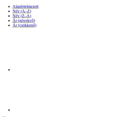
Alapértelmezett
Név (A–Z)
Név (Z–A)
Ár (növekvő)
Ár (csökkenő)