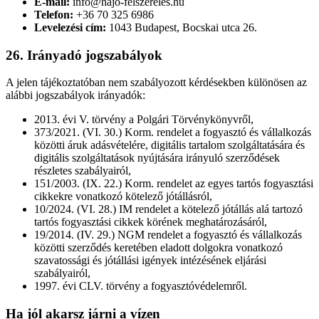
E-mail:
info@hajo-felszereles.hu
Telefon:
+36 70 325 6986
Levelezési cím:
1043 Budapest, Bocskai utca 26.
26. Irányadó jogszabályok
A jelen tájékoztatóban nem szabályozott kérdésekben különösen az
alábbi jogszabályok irányadók:
2013. évi V. törvény a Polgári Törvénykönyvről,
373/2021. (VI. 30.) Korm. rendelet a fogyasztó és vállalkozás
közötti áruk adásvételére, digitális tartalom szolgáltatására és
digitális szolgáltatások nyújtására irányuló szerződések
részletes szabályairól,
151/2003. (IX. 22.) Korm. rendelet az egyes tartós fogyasztási
cikkekre vonatkozó kötelező jótállásról,
10/2024. (VI. 28.) IM rendelet a kötelező jótállás alá tartozó
tartós fogyasztási cikkek körének meghatározásáról,
19/2014. (IV. 29.) NGM rendelet a fogyasztó és vállalkozás
közötti szerződés keretében eladott dolgokra vonatkozó
szavatossági és jótállási igények intézésének eljárási
szabályairól,
1997. évi CLV. törvény a fogyasztóvédelemről.
Ha jól akarsz járni a vízen