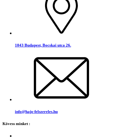
1043 Budapest, Bocskai utca 26.
info@hajo-felszereles.hu
Kövess minket :