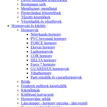
Bootsmann szék
Mentősziget, mentőtutaj
Pirotechnikai felszerelések
Tűzoltó készülékek
Vészjeladók és vészfények
Horgonyzás és kikötés
Horgonyok
Négykapás horgony
PVC bevonatú horgony
FORCE horgony
Ekevas horgony
Laphorgonyok
CQR horgony
DELTA horgony
Force 7 horgony
GUARDIAN horgonyok
Viharhorgony
Parti rögzítők és csavarhorgonyok
Bóják
Fenderek pufferek kiegészítők
Kikötőbikák
Kötélrugó kutyacsont
Horgonylánc seklik
Láncstopper - horgony orrcsiga - láncvezető