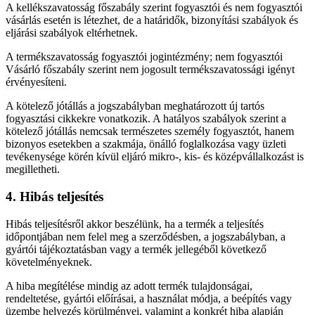
A kellékszavatosság főszabály szerint fogyasztói és nem fogyasztói
vásárlás esetén is létezhet, de a határidők, bizonyítási szabályok és
eljárási szabályok eltérhetnek.
A termékszavatosság fogyasztói jogintézmény; nem fogyasztói
Vásárló főszabály szerint nem jogosult termékszavatossági igényt
érvényesíteni.
A kötelező jótállás a jogszabályban meghatározott új tartós
fogyasztási cikkekre vonatkozik. A hatályos szabályok szerint a
kötelező jótállás nemcsak természetes személy fogyasztót, hanem
bizonyos esetekben a szakmája, önálló foglalkozása vagy üzleti
tevékenysége körén kívül eljáró mikro-, kis- és középvállalkozást is
megilletheti.
4. Hibás teljesítés
Hibás teljesítésről akkor beszélünk, ha a termék a teljesítés
időpontjában nem felel meg a szerződésben, a jogszabályban, a
gyártói tájékoztatásban vagy a termék jellegéből következő
követelményeknek.
A hiba megítélése mindig az adott termék tulajdonságai,
rendeltetése, gyártói előírásai, a használat módja, a beépítés vagy
üzembe helyezés körülményei, valamint a konkrét hiba alapján