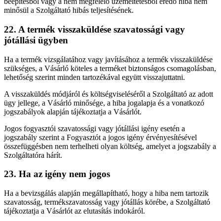
beépítésből vagy a nem megfelelő üzemeltetésből eredő hiba nem
minősül a Szolgáltató hibás teljesítésének.
22. A termék visszaküldése szavatossági vagy
jótállási ügyben
Ha a termék vizsgálatához vagy javításához a termék visszaküldése
szükséges, a Vásárló köteles a terméket biztonságos csomagolásban,
lehetőség szerint minden tartozékával együtt visszajuttatni.
A visszaküldés módjáról és költségviseléséről a Szolgáltató az adott
ügy jellege, a Vásárló minősége, a hiba jogalapja és a vonatkozó
jogszabályok alapján tájékoztatja a Vásárlót.
Jogos fogyasztói szavatossági vagy jótállási igény esetén a
jogszabály szerint a Fogyasztót a jogos igény érvényesítésével
összefüggésben nem terhelheti olyan költség, amelyet a jogszabály a
Szolgáltatóra hárít.
23. Ha az igény nem jogos
Ha a bevizsgálás alapján megállapítható, hogy a hiba nem tartozik
szavatosság, termékszavatosság vagy jótállás körébe, a Szolgáltató
tájékoztatja a Vásárlót az elutasítás indokáról.