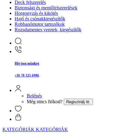
Deck felszerelés
Biztonsági és mentőfelszerelések
Horgonyzás és kikötés
Hajó és csónakkiegészítők
Robbanómotor tartozékok
Rozsdamentes veretek, kiegészítők
Hívjon minket
+36 70 325 6986
Belépés
Még nincs fiókod?
Regisztrálj itt.
KATEGÓRIÁK
KATEGÓRIÁK