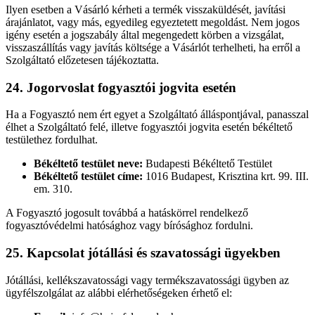
Ilyen esetben a Vásárló kérheti a termék visszaküldését, javítási
árajánlatot, vagy más, egyedileg egyeztetett megoldást. Nem jogos
igény esetén a jogszabály által megengedett körben a vizsgálat,
visszaszállítás vagy javítás költsége a Vásárlót terhelheti, ha erről a
Szolgáltató előzetesen tájékoztatta.
24. Jogorvoslat fogyasztói jogvita esetén
Ha a Fogyasztó nem ért egyet a Szolgáltató álláspontjával, panasszal
élhet a Szolgáltató felé, illetve fogyasztói jogvita esetén békéltető
testülethez fordulhat.
Békéltető testület neve:
Budapesti Békéltető Testület
Békéltető testület címe:
1016 Budapest, Krisztina krt. 99. III.
em. 310.
A Fogyasztó jogosult továbbá a hatáskörrel rendelkező
fogyasztóvédelmi hatósághoz vagy bírósághoz fordulni.
25. Kapcsolat jótállási és szavatossági ügyekben
Jótállási, kellékszavatossági vagy termékszavatossági ügyben az
ügyfélszolgálat az alábbi elérhetőségeken érhető el: