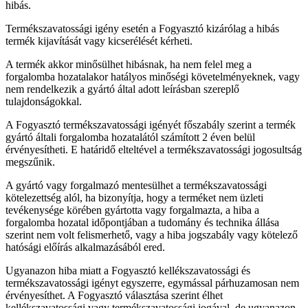
hibás.
Termékszavatossági igény esetén a Fogyasztó kizárólag a hibás
termék kijavítását vagy kicserélését kérheti.
A termék akkor minősülhet hibásnak, ha nem felel meg a
forgalomba hozatalakor hatályos minőségi követelményeknek, vagy
nem rendelkezik a gyártó által adott leírásban szereplő
tulajdonságokkal.
A Fogyasztó termékszavatossági igényét főszabály szerint a termék
gyártó általi forgalomba hozatalától számított 2 éven belül
érvényesítheti. E határidő elteltével a termékszavatossági jogosultság
megszűnik.
A gyártó vagy forgalmazó mentesülhet a termékszavatossági
kötelezettség alól, ha bizonyítja, hogy a terméket nem üzleti
tevékenysége körében gyártotta vagy forgalmazta, a hiba a
forgalomba hozatal időpontjában a tudomány és technika állása
szerint nem volt felismerhető, vagy a hiba jogszabály vagy kötelező
hatósági előírás alkalmazásából ered.
Ugyanazon hiba miatt a Fogyasztó kellékszavatossági és
termékszavatossági igényt egyszerre, egymással párhuzamosan nem
érvényesíthet. A Fogyasztó választása szerint élhet
kellékszavatossági vagy termékszavatossági jogával, de ugyanazon