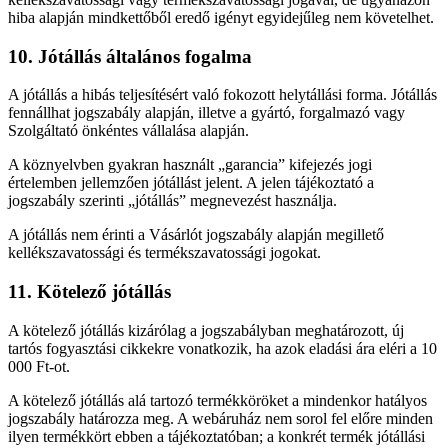
hiba alapján mindkettőből eredő igényt egyidejűleg nem követelhet.
10. Jótállás általános fogalma
A jótállás a hibás teljesítésért való fokozott helytállási forma. Jótállás
fennállhat jogszabály alapján, illetve a gyártó, forgalmazó vagy
Szolgáltató önkéntes vállalása alapján.
A köznyelvben gyakran használt „garancia” kifejezés jogi
értelemben jellemzően jótállást jelent. A jelen tájékoztató a
jogszabály szerinti „jótállás” megnevezést használja.
A jótállás nem érinti a Vásárlót jogszabály alapján megillető
kellékszavatossági és termékszavatossági jogokat.
11. Kötelező jótállás
A kötelező jótállás kizárólag a jogszabályban meghatározott, új
tartós fogyasztási cikkekre vonatkozik, ha azok eladási ára eléri a 10
000 Ft-ot.
A kötelező jótállás alá tartozó termékköröket a mindenkor hatályos
jogszabály határozza meg. A webáruház nem sorol fel előre minden
ilyen termékkört ebben a tájékoztatóban; a konkrét termék jótállási