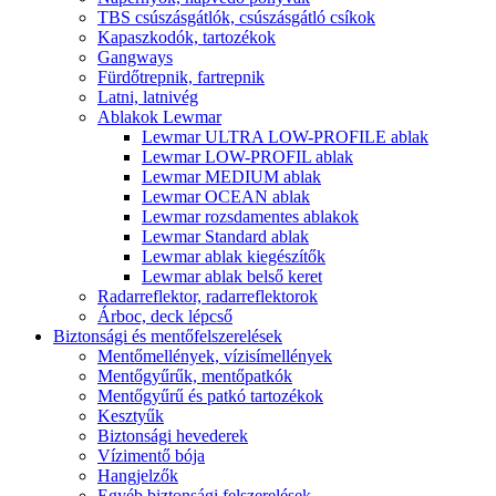
TBS csúszásgátlók, csúszásgátló csíkok
Kapaszkodók, tartozékok
Gangways
Fürdőtrepnik, fartrepnik
Latni, latnivég
Ablakok Lewmar
Lewmar ULTRA LOW-PROFILE ablak
Lewmar LOW-PROFIL ablak
Lewmar MEDIUM ablak
Lewmar OCEAN ablak
Lewmar rozsdamentes ablakok
Lewmar Standard ablak
Lewmar ablak kiegészítők
Lewmar ablak belső keret
Radarreflektor, radarreflektorok
Árboc, deck lépcső
Biztonsági és mentőfelszerelések
Mentőmellények, vízisímellények
Mentőgyűrűk, mentőpatkók
Mentőgyűrű és patkó tartozékok
Kesztyűk
Biztonsági hevederek
Vízimentő bója
Hangjelzők
Egyéb biztonsági felszerelések