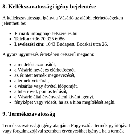
8. Kellékszavatossági igény bejelentése
A kellékszavatossági igényt a Vásárló az alábbi elérhetőségeken
jelentheti be:
E-mail:
info@hajo-felszereles.hu
Telefon:
+36 70 325 6986
Levelezési cím:
1043 Budapest, Bocskai utca 26.
A gyors ügyintézés érdekében célszerű megadni:
a rendelési azonosítót,
a Vásárló nevét és elérhetőségét,
az érintett termék megnevezését,
a termék vételárát,
a vásárlás vagy átvétel időpontját,
a hiba rövid, pontos leírását,
a Vásárló által érvényesíteni kívánt igényt,
fényképet vagy videót, ha az a hiba megítélését segíti.
9. Termékszavatosság
Termékszavatossági igény alapján a Fogyasztó a termék gyártójával
vagy forgalmazójával szemben érvényesíthet igényt, ha a termék