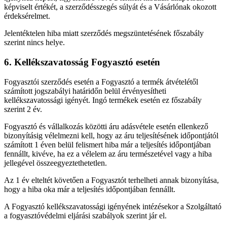
képviselt értékét, a szerződésszegés súlyát és a Vásárlónak okozott
érdeksérelmet.
Jelentéktelen hiba miatt szerződés megszüntetésének főszabály
szerint nincs helye.
6. Kellékszavatosság Fogyasztó esetén
Fogyasztói szerződés esetén a Fogyasztó a termék átvételétől
számított jogszabályi határidőn belül érvényesítheti
kellékszavatossági igényét. Ingó termékek esetén ez főszabály
szerint 2 év.
Fogyasztó és vállalkozás közötti áru adásvétele esetén ellenkező
bizonyításig vélelmezni kell, hogy az áru teljesítésének időpontjától
számított 1 éven belül felismert hiba már a teljesítés időpontjában
fennállt, kivéve, ha ez a vélelem az áru természetével vagy a hiba
jellegével összeegyeztethetetlen.
Az 1 év elteltét követően a Fogyasztót terhelheti annak bizonyítása,
hogy a hiba oka már a teljesítés időpontjában fennállt.
A Fogyasztó kellékszavatossági igényének intézésekor a Szolgáltató
a fogyasztóvédelmi eljárási szabályok szerint jár el.