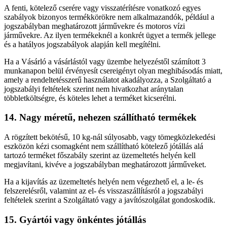
A fenti, kötelező cserére vagy visszatérítésre vonatkozó egyes
szabályok bizonyos termékkörökre nem alkalmazandók, például a
jogszabályban meghatározott járművekre és motoros vízi
járművekre. Az ilyen termékeknél a konkrét ügyet a termék jellege
és a hatályos jogszabályok alapján kell megítélni.
Ha a Vásárló a vásárlástól vagy üzembe helyezéstől számított 3
munkanapon belül érvényesít csereigényt olyan meghibásodás miatt,
amely a rendeltetésszerű használatot akadályozza, a Szolgáltató a
jogszabályi feltételek szerint nem hivatkozhat aránytalan
többletköltségre, és köteles lehet a terméket kicserélni.
14. Nagy méretű, nehezen szállítható termékek
A rögzített bekötésű, 10 kg-nál súlyosabb, vagy tömegközlekedési
eszközön kézi csomagként nem szállítható kötelező jótállás alá
tartozó terméket főszabály szerint az üzemeltetés helyén kell
megjavítani, kivéve a jogszabályban meghatározott járműveket.
Ha a kijavítás az üzemeltetés helyén nem végezhető el, a le- és
felszerelésről, valamint az el- és visszaszállításról a jogszabályi
feltételek szerint a Szolgáltató vagy a javítószolgálat gondoskodik.
15. Gyártói vagy önkéntes jótállás