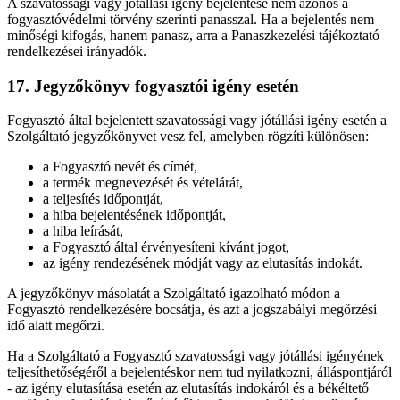
A szavatossági vagy jótállási igény bejelentése nem azonos a
fogyasztóvédelmi törvény szerinti panasszal. Ha a bejelentés nem
minőségi kifogás, hanem panasz, arra a Panaszkezelési tájékoztató
rendelkezései irányadók.
17. Jegyzőkönyv fogyasztói igény esetén
Fogyasztó által bejelentett szavatossági vagy jótállási igény esetén a
Szolgáltató jegyzőkönyvet vesz fel, amelyben rögzíti különösen:
a Fogyasztó nevét és címét,
a termék megnevezését és vételárát,
a teljesítés időpontját,
a hiba bejelentésének időpontját,
a hiba leírását,
a Fogyasztó által érvényesíteni kívánt jogot,
az igény rendezésének módját vagy az elutasítás indokát.
A jegyzőkönyv másolatát a Szolgáltató igazolható módon a
Fogyasztó rendelkezésére bocsátja, és azt a jogszabályi megőrzési
idő alatt megőrzi.
Ha a Szolgáltató a Fogyasztó szavatossági vagy jótállási igényének
teljesíthetőségéről a bejelentéskor nem tud nyilatkozni, álláspontjáról
- az igény elutasítása esetén az elutasítás indokáról és a békéltető