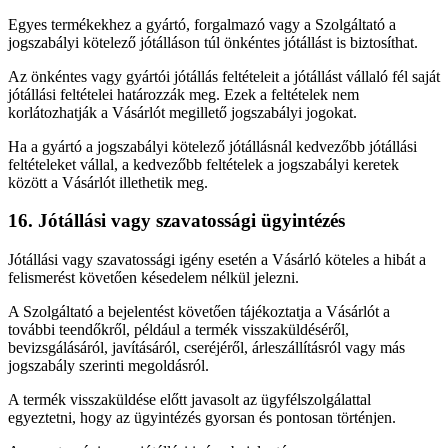
Egyes termékekhez a gyártó, forgalmazó vagy a Szolgáltató a
jogszabályi kötelező jótálláson túl önkéntes jótállást is biztosíthat.
Az önkéntes vagy gyártói jótállás feltételeit a jótállást vállaló fél saját
jótállási feltételei határozzák meg. Ezek a feltételek nem
korlátozhatják a Vásárlót megillető jogszabályi jogokat.
Ha a gyártó a jogszabályi kötelező jótállásnál kedvezőbb jótállási
feltételeket vállal, a kedvezőbb feltételek a jogszabályi keretek
között a Vásárlót illethetik meg.
16. Jótállási vagy szavatossági ügyintézés
Jótállási vagy szavatossági igény esetén a Vásárló köteles a hibát a
felismerést követően késedelem nélkül jelezni.
A Szolgáltató a bejelentést követően tájékoztatja a Vásárlót a
további teendőkről, például a termék visszaküldéséről,
bevizsgálásáról, javításáról, cseréjéről, árleszállításról vagy más
jogszabály szerinti megoldásról.
A termék visszaküldése előtt javasolt az ügyfélszolgálattal
egyeztetni, hogy az ügyintézés gyorsan és pontosan történjen.