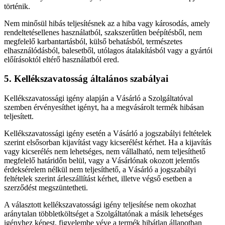
történik.
Nem minősül hibás teljesítésnek az a hiba vagy károsodás, amely
rendeltetésellenes használatból, szakszerűtlen beépítésből, nem
megfelelő karbantartásból, külső behatásból, természetes
elhasználódásból, balesetből, utólagos átalakításból vagy a gyártói
előírásoktól eltérő használatból ered.
5. Kellékszavatosság általános szabályai
Kellékszavatossági igény alapján a Vásárló a Szolgáltatóval
szemben érvényesíthet igényt, ha a megvásárolt termék hibásan
teljesített.
Kellékszavatossági igény esetén a Vásárló a jogszabályi feltételek
szerint elsősorban kijavítást vagy kicserélést kérhet. Ha a kijavítás
vagy kicserélés nem lehetséges, nem vállalható, nem teljesíthető
megfelelő határidőn belül, vagy a Vásárlónak okozott jelentős
érdeksérelem nélkül nem teljesíthető, a Vásárló a jogszabályi
feltételek szerint árleszállítást kérhet, illetve végső esetben a
szerződést megszüntetheti.
A választott kellékszavatossági igény teljesítése nem okozhat
aránytalan többletköltséget a Szolgáltatónak a másik lehetséges
igényhez képest, figyelembe véve a termék hibátlan állapotban