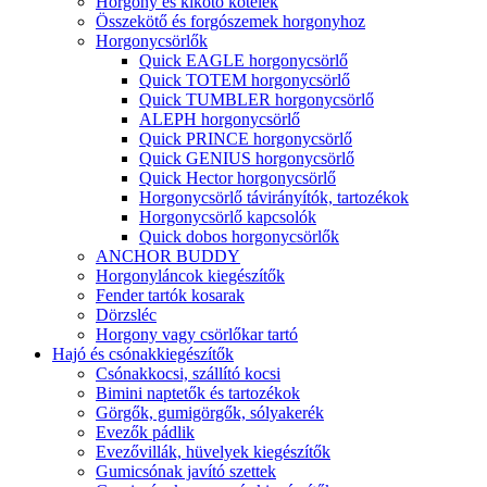
Horgony és kikötő kötelek
Összekötő és forgószemek horgonyhoz
Horgonycsörlők
Quick EAGLE horgonycsörlő
Quick TOTEM horgonycsörlő
Quick TUMBLER horgonycsörlő
ALEPH horgonycsörlő
Quick PRINCE horgonycsörlő
Quick GENIUS horgonycsörlő
Quick Hector horgonycsörlő
Horgonycsörlő távirányítók, tartozékok
Horgonycsörlő kapcsolók
Quick dobos horgonycsörlők
ANCHOR BUDDY
Horgonyláncok kiegészítők
Fender tartók kosarak
Dörzsléc
Horgony vagy csörlőkar tartó
Hajó és csónakkiegészítők
Csónakkocsi, szállító kocsi
Bimini naptetők és tartozékok
Görgők, gumigörgők, sólyakerék
Evezők pádlik
Evezővillák, hüvelyek kiegészítők
Gumicsónak javító szettek