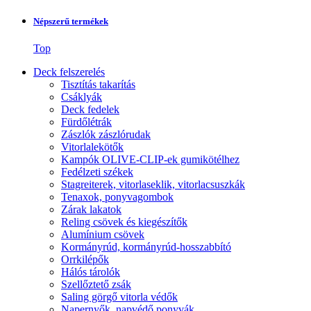
Népszerű termékek
Top
Deck felszerelés
Tisztítás takarítás
Csáklyák
Deck fedelek
Fürdőlétrák
Zászlók zászlórudak
Vitorlalekötők
Kampók OLIVE-CLIP-ek gumikötélhez
Fedélzeti székek
Stagreiterek, vitorlaseklik, vitorlacsuszkák
Tenaxok, ponyvagombok
Zárak lakatok
Reling csövek és kiegészítők
Alumínium csövek
Kormányrúd, kormányrúd-hosszabbító
Orrkilépők
Hálós tárolók
Szellőztető zsák
Saling görgő vitorla védők
Napernyők, napvédő ponyvák