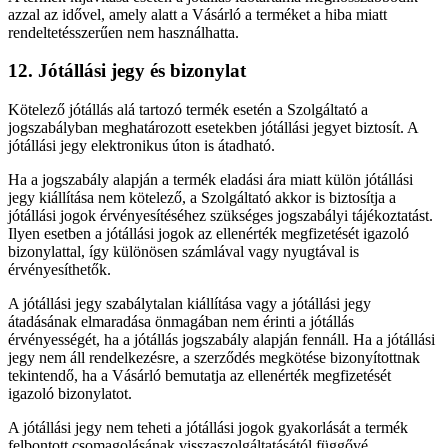
azzal az idővel, amely alatt a Vásárló a terméket a hiba miatt
rendeltetésszerűen nem használhatta.
12. Jótállási jegy és bizonylat
Kötelező jótállás alá tartozó termék esetén a Szolgáltató a
jogszabályban meghatározott esetekben jótállási jegyet biztosít. A
jótállási jegy elektronikus úton is átadható.
Ha a jogszabály alapján a termék eladási ára miatt külön jótállási
jegy kiállítása nem kötelező, a Szolgáltató akkor is biztosítja a
jótállási jogok érvényesítéséhez szükséges jogszabályi tájékoztatást.
Ilyen esetben a jótállási jogok az ellenérték megfizetését igazoló
bizonylattal, így különösen számlával vagy nyugtával is
érvényesíthetők.
A jótállási jegy szabálytalan kiállítása vagy a jótállási jegy
átadásának elmaradása önmagában nem érinti a jótállás
érvényességét, ha a jótállás jogszabály alapján fennáll. Ha a jótállási
jegy nem áll rendelkezésre, a szerződés megkötése bizonyítottnak
tekintendő, ha a Vásárló bemutatja az ellenérték megfizetését
igazoló bizonylatot.
A jótállási jegy nem teheti a jótállási jogok gyakorlását a termék
felbontott csomagolásának visszaszolgáltatásától függővé.