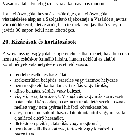
Vásárló általi átvétel igazolására alkalmas más módon.
Ha javítószolgálat bevonása szükséges, a javítószolgálat
visszajelzése alapján a Szolgáltató tájékoztatja a Vásárlót a javítás
várható idejéről, illetve arról, ha a termék nem javítható vagy a
javítás 30 napon belül nem lehetséges.
20. Kizárások és korlátozások
A szavatossági vagy jótállási igény elutasítható lehet, ha a hiba oka
nem a teljesítéskor fennálló hibára, hanem például az alábbi
körülmények valamelyikére vezethető vissza:
rendeltetésellenes használat,
szakszerűtlen beépítés, szerelés vagy üzembe helyezés,
nem megfelelő karbantartás, tisztítás vagy tárolás,
külső behatás, sérülés vagy baleset,
víz, só, pára, korrózió, UV-sugárzás vagy más környezeti
hatás miatti károsodás, ha az nem rendeltetésszerű használat
mellett vagy nem gyártási hibából következett be,
a gyártói előírásoktól, használati útmutatótól vagy műszaki
ajánlástól eltérő használat,
illetéktelen javítás, átalakítás vagy megbontás,
nem kompatibilis alkatrész, tartozék vagy kiegészítő
használata,