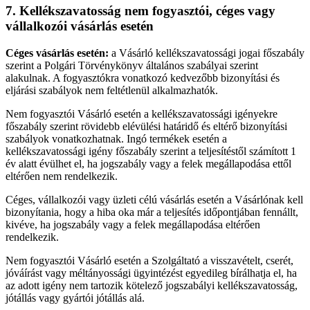
7. Kellékszavatosság nem fogyasztói, céges vagy
vállalkozói vásárlás esetén
Céges vásárlás esetén:
a Vásárló kellékszavatossági jogai főszabály
szerint a Polgári Törvénykönyv általános szabályai szerint
alakulnak. A fogyasztókra vonatkozó kedvezőbb bizonyítási és
eljárási szabályok nem feltétlenül alkalmazhatók.
Nem fogyasztói Vásárló esetén a kellékszavatossági igényekre
főszabály szerint rövidebb elévülési határidő és eltérő bizonyítási
szabályok vonatkozhatnak. Ingó termékek esetén a
kellékszavatossági igény főszabály szerint a teljesítéstől számított 1
év alatt évülhet el, ha jogszabály vagy a felek megállapodása ettől
eltérően nem rendelkezik.
Céges, vállalkozói vagy üzleti célú vásárlás esetén a Vásárlónak kell
bizonyítania, hogy a hiba oka már a teljesítés időpontjában fennállt,
kivéve, ha jogszabály vagy a felek megállapodása eltérően
rendelkezik.
Nem fogyasztói Vásárló esetén a Szolgáltató a visszavételt, cserét,
jóváírást vagy méltányossági ügyintézést egyedileg bírálhatja el, ha
az adott igény nem tartozik kötelező jogszabályi kellékszavatosság,
jótállás vagy gyártói jótállás alá.