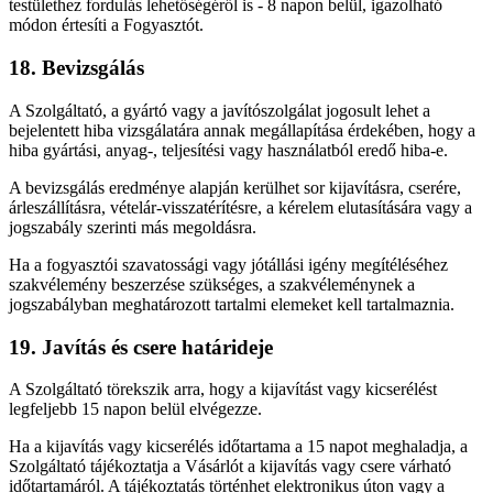
testülethez fordulás lehetőségéről is - 8 napon belül, igazolható
módon értesíti a Fogyasztót.
18. Bevizsgálás
A Szolgáltató, a gyártó vagy a javítószolgálat jogosult lehet a
bejelentett hiba vizsgálatára annak megállapítása érdekében, hogy a
hiba gyártási, anyag-, teljesítési vagy használatból eredő hiba-e.
A bevizsgálás eredménye alapján kerülhet sor kijavításra, cserére,
árleszállításra, vételár-visszatérítésre, a kérelem elutasítására vagy a
jogszabály szerinti más megoldásra.
Ha a fogyasztói szavatossági vagy jótállási igény megítéléséhez
szakvélemény beszerzése szükséges, a szakvéleménynek a
jogszabályban meghatározott tartalmi elemeket kell tartalmaznia.
19. Javítás és csere határideje
A Szolgáltató törekszik arra, hogy a kijavítást vagy kicserélést
legfeljebb 15 napon belül elvégezze.
Ha a kijavítás vagy kicserélés időtartama a 15 napot meghaladja, a
Szolgáltató tájékoztatja a Vásárlót a kijavítás vagy csere várható
időtartamáról. A tájékoztatás történhet elektronikus úton vagy a