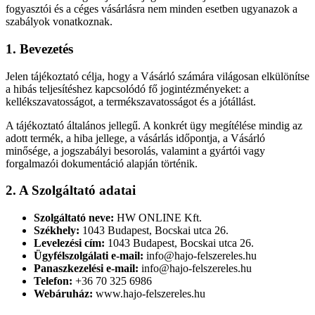
fogyasztói és a céges vásárlásra nem minden esetben ugyanazok a
szabályok vonatkoznak.
1. Bevezetés
Jelen tájékoztató célja, hogy a Vásárló számára világosan elkülönítse
a hibás teljesítéshez kapcsolódó fő jogintézményeket: a
kellékszavatosságot, a termékszavatosságot és a jótállást.
A tájékoztató általános jellegű. A konkrét ügy megítélése mindig az
adott termék, a hiba jellege, a vásárlás időpontja, a Vásárló
minősége, a jogszabályi besorolás, valamint a gyártói vagy
forgalmazói dokumentáció alapján történik.
2. A Szolgáltató adatai
Szolgáltató neve:
HW ONLINE Kft.
Székhely:
1043 Budapest, Bocskai utca 26.
Levelezési cím:
1043 Budapest, Bocskai utca 26.
Ügyfélszolgálati e-mail:
info@hajo-felszereles.hu
Panaszkezelési e-mail:
info@hajo-felszereles.hu
Telefon:
+36 70 325 6986
Webáruház:
www.hajo-felszereles.hu