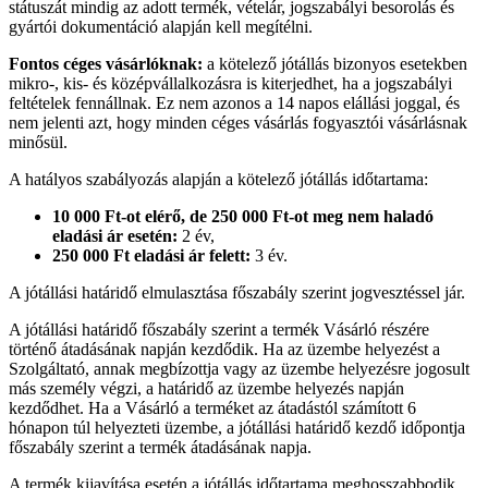
státuszát mindig az adott termék, vételár, jogszabályi besorolás és
gyártói dokumentáció alapján kell megítélni.
Fontos céges vásárlóknak:
a kötelező jótállás bizonyos esetekben
mikro-, kis- és középvállalkozásra is kiterjedhet, ha a jogszabályi
feltételek fennállnak. Ez nem azonos a 14 napos elállási joggal, és
nem jelenti azt, hogy minden céges vásárlás fogyasztói vásárlásnak
minősül.
A hatályos szabályozás alapján a kötelező jótállás időtartama:
10 000 Ft-ot elérő, de 250 000 Ft-ot meg nem haladó
eladási ár esetén:
2 év,
250 000 Ft eladási ár felett:
3 év.
A jótállási határidő elmulasztása főszabály szerint jogvesztéssel jár.
A jótállási határidő főszabály szerint a termék Vásárló részére
történő átadásának napján kezdődik. Ha az üzembe helyezést a
Szolgáltató, annak megbízottja vagy az üzembe helyezésre jogosult
más személy végzi, a határidő az üzembe helyezés napján
kezdődhet. Ha a Vásárló a terméket az átadástól számított 6
hónapon túl helyezteti üzembe, a jótállási határidő kezdő időpontja
főszabály szerint a termék átadásának napja.
A termék kijavítása esetén a jótállás időtartama meghosszabbodik