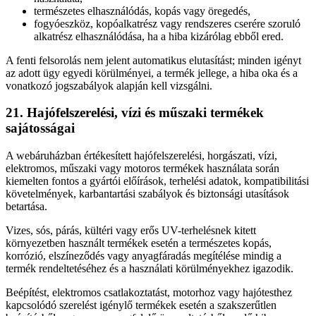
természetes elhasználódás, kopás vagy öregedés,
fogyóeszköz, kopóalkatrész vagy rendszeres cserére szoruló
alkatrész elhasználódása, ha a hiba kizárólag ebből ered.
A fenti felsorolás nem jelent automatikus elutasítást; minden igényt
az adott ügy egyedi körülményei, a termék jellege, a hiba oka és a
vonatkozó jogszabályok alapján kell vizsgálni.
21. Hajófelszerelési, vízi és műszaki termékek
sajátosságai
A webáruházban értékesített hajófelszerelési, horgászati, vízi,
elektromos, műszaki vagy motoros termékek használata során
kiemelten fontos a gyártói előírások, terhelési adatok, kompatibilitási
követelmények, karbantartási szabályok és biztonsági utasítások
betartása.
Vizes, sós, párás, kültéri vagy erős UV-terhelésnek kitett
környezetben használt termékek esetén a természetes kopás,
korrózió, elszíneződés vagy anyagfáradás megítélése mindig a
termék rendeltetéséhez és a használati körülményekhez igazodik.
Beépítést, elektromos csatlakoztatást, motorhoz vagy hajótesthez
kapcsolódó szerelést igénylő termékek esetén a szakszerűtlen