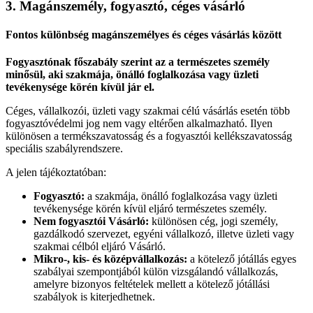
3. Magánszemély, fogyasztó, céges vásárló
Fontos különbség magánszemélyes és céges vásárlás között
Fogyasztónak főszabály szerint az a természetes személy
minősül, aki szakmája, önálló foglalkozása vagy üzleti
tevékenysége körén kívül jár el.
Céges, vállalkozói, üzleti vagy szakmai célú vásárlás esetén több
fogyasztóvédelmi jog nem vagy eltérően alkalmazható. Ilyen
különösen a termékszavatosság és a fogyasztói kellékszavatosság
speciális szabályrendszere.
A jelen tájékoztatóban:
Fogyasztó:
a szakmája, önálló foglalkozása vagy üzleti
tevékenysége körén kívül eljáró természetes személy.
Nem fogyasztói Vásárló:
különösen cég, jogi személy,
gazdálkodó szervezet, egyéni vállalkozó, illetve üzleti vagy
szakmai célból eljáró Vásárló.
Mikro-, kis- és középvállalkozás:
a kötelező jótállás egyes
szabályai szempontjából külön vizsgálandó vállalkozás,
amelyre bizonyos feltételek mellett a kötelező jótállási
szabályok is kiterjedhetnek.