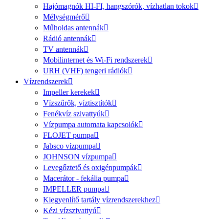
Hajómagnók HI-FI, hangszórók, vízhatlan tokok
Mélységmérő
Műholdas antennák
Rádió antennák
TV antennák
Mobilinternet és Wi-Fi rendszerek
URH (VHF) tengeri rádiók
Vízrendszerek
Impeller kerekek
Vízszűrők, víztisztítók
Fenékvíz szivattyúk
Vízpumpa automata kapcsolók
FLOJET pumpa
Jabsco vízpumpa
JOHNSON vízpumpa
Levegőztető és oxigénpumpák
Macerátor - fekália pumpa
IMPELLER pumpa
Kiegyenlítő tartály vízrendszerekhez
Kézi vízszivattyú