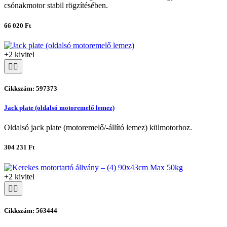
csónakmotor stabil rögzítésében.
66 020 Ft
+2 kivitel
Cikkszám: 597373
Jack plate (oldalsó motoremelő lemez)
Oldalsó jack plate (motoremelő/-állító lemez) külmotorhoz.
304 231 Ft
+2 kivitel
Cikkszám: 563444