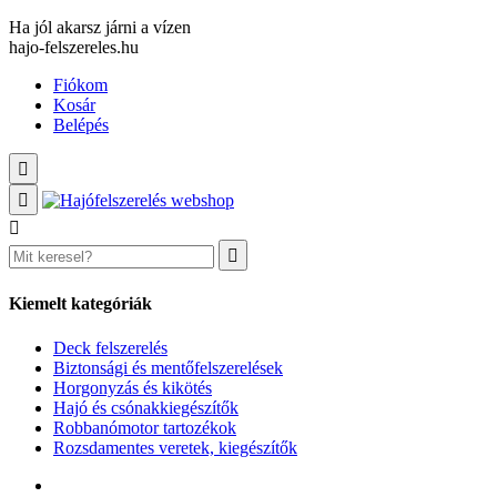
Ha jól akarsz járni a vízen
hajo-felszereles.hu
Fiókom
Kosár
Belépés
Kiemelt kategóriák
Deck felszerelés
Biztonsági és mentőfelszerelések
Horgonyzás és kikötés
Hajó és csónakkiegészítők
Robbanómotor tartozékok
Rozsdamentes veretek, kiegészítők