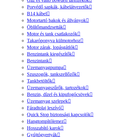
Gáz és váltó bowden tartozékok
Porvédő sapkák, kábelátvezetők
B14 kábel
Motortartó bakok és állványok
Öblítőmandzsetták
Motor és tank csatlakozók
Takaróponyva külmotorhoz
Motor zárak, lopásgátlók
Benzintank kiegészítők
Benzintank
Üzemanyagpumpa
Szuszogók, tankszellőzők
Tankbetöltők
Üzemanyagszűrők, tartozékok
Benzin, dízel és kipufogócsövek
Üzemanyag szelepek
Fáradtolaj leszívó
Quick Stop biztonsági kapcsolók
Hangtompítólemez
Hosszabító karok
Gyújtógyertyák