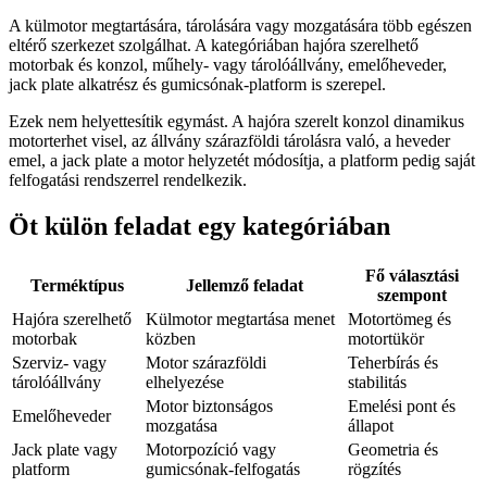
A külmotor megtartására, tárolására vagy mozgatására több egészen
eltérő szerkezet szolgálhat. A kategóriában hajóra szerelhető
motorbak és konzol, műhely- vagy tárolóállvány, emelőheveder,
jack plate alkatrész és gumicsónak-platform is szerepel.
Ezek nem helyettesítik egymást. A hajóra szerelt konzol dinamikus
motorterhet visel, az állvány szárazföldi tárolásra való, a heveder
emel, a jack plate a motor helyzetét módosítja, a platform pedig saját
felfogatási rendszerrel rendelkezik.
Öt külön feladat egy kategóriában
Fő választási
Terméktípus
Jellemző feladat
szempont
Hajóra szerelhető
Külmotor megtartása menet
Motortömeg és
motorbak
közben
motortükör
Szerviz- vagy
Motor szárazföldi
Teherbírás és
tárolóállvány
elhelyezése
stabilitás
Motor biztonságos
Emelési pont és
Emelőheveder
mozgatása
állapot
Jack plate vagy
Motorpozíció vagy
Geometria és
platform
gumicsónak-felfogatás
rögzítés