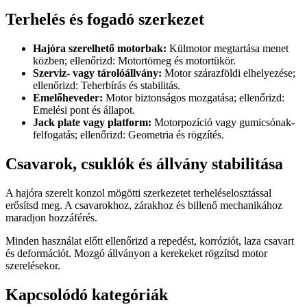
Terhelés és fogadó szerkezet
Hajóra szerelhető motorbak:
Külmotor megtartása menet
közben; ellenőrizd: Motortömeg és motortükör.
Szerviz- vagy tárolóállvány:
Motor szárazföldi elhelyezése;
ellenőrizd: Teherbírás és stabilitás.
Emelőheveder:
Motor biztonságos mozgatása; ellenőrizd:
Emelési pont és állapot.
Jack plate vagy platform:
Motorpozíció vagy gumicsónak-
felfogatás; ellenőrizd: Geometria és rögzítés.
Csavarok, csuklók és állvány stabilitása
A hajóra szerelt konzol mögötti szerkezetet terheléselosztással
erősítsd meg. A csavarokhoz, zárakhoz és billenő mechanikához
maradjon hozzáférés.
Minden használat előtt ellenőrizd a repedést, korróziót, laza csavart
és deformációt. Mozgó állványon a kerekeket rögzítsd motor
szerelésekor.
Kapcsolódó kategóriák