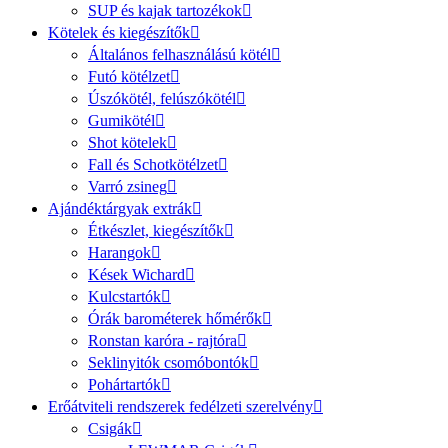
SUP és kajak tartozékok
Kötelek és kiegészítők
Általános felhasználású kötél
Futó kötélzet
Úszókötél, felúszókötél
Gumikötél
Shot kötelek
Fall és Schotkötélzet
Varró zsineg
Ajándéktárgyak extrák
Étkészlet, kiegészítők
Harangok
Kések Wichard
Kulcstartók
Órák barométerek hőmérők
Ronstan karóra - rajtóra
Seklinyitók csomóbontók
Pohártartók
Erőátviteli rendszerek fedélzeti szerelvény
Csigák