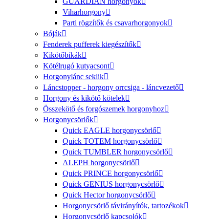
GUARDIAN horgonyok
Viharhorgony
Parti rögzítők és csavarhorgonyok
Bóják
Fenderek pufferek kiegészítők
Kikötőbikák
Kötélrugó kutyacsont
Horgonylánc seklik
Láncstopper - horgony orrcsiga - láncvezető
Horgony és kikötő kötelek
Összekötő és forgószemek horgonyhoz
Horgonycsörlők
Quick EAGLE horgonycsörlő
Quick TOTEM horgonycsörlő
Quick TUMBLER horgonycsörlő
ALEPH horgonycsörlő
Quick PRINCE horgonycsörlő
Quick GENIUS horgonycsörlő
Quick Hector horgonycsörlő
Horgonycsörlő távirányítók, tartozékok
Horgonycsörlő kapcsolók