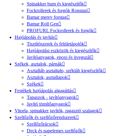
Spinakker bum és kiegészítők
Fockrollerek és forgók Ronstan
Bamar merev forstag
Bamar Roll Gen
PROFURL Fockrollerek és forgók
Hajóápolás és javítás
Tisztítószerek és felületápolók
Hajóápolási eszközök és kiegészítők
Javítóanyagok, epoxi és üvegszál
Székek, asztalok, párnák
Asztalláb asztaltalp, székláb kiegészítők
Asztalok, asztallapok
Székek
Festékek hajóápolás algagátlás
Tapaszok - javítóanyagok
Javító tömítőanyagok
Vitorla, spinakker javítók, ragasztó szalagok
Szellőzők és szellőzőrendszerek
Szellőzőrácsok
Deck és napelemes szellőzők