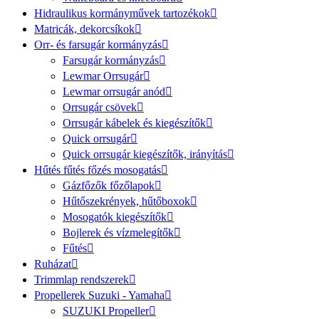
Hidraulikus kormányművek tartozékok
Matricák, dekorcsíkok
Orr- és farsugár kormányzás
Farsugár kormányzás
Lewmar Orrsugár
Lewmar orrsugár anód
Orrsugár csövek
Orrsugár kábelek és kiegészítők
Quick orrsugár
Quick orrsugár kiegészítők, irányítás
Hűtés fűtés főzés mosogatás
Gázfőzők főzőlapok
Hűtőszekrények, hűtőboxok
Mosogatók kiegészítők
Bojlerek és vízmelegítők
Fűtés
Ruházat
Trimmlap rendszerek
Propellerek Suzuki - Yamaha
SUZUKI Propeller