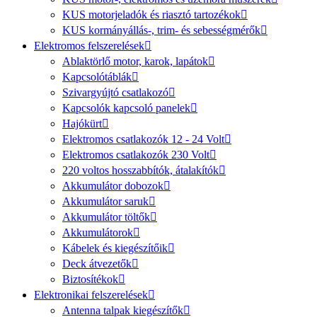
KUS motorjeladók és riasztó tartozékok
KUS kormányállás-, trim- és sebességmérők
Elektromos felszerelések
Ablaktörlő motor, karok, lapátok
Kapcsolótáblák
Szivargyújtó csatlakozó
Kapcsolók kapcsoló panelek
Hajókürt
Elektromos csatlakozók 12 - 24 Volt
Elektromos csatlakozók 230 Volt
220 voltos hosszabbítók, átalakítók
Akkumulátor dobozok
Akkumulátor saruk
Akkumulátor töltők
Akkumulátorok
Kábelek és kiegészítőik
Deck átvezetők
Biztosítékok
Elektronikai felszerelések
Antenna talpak kiegészítők