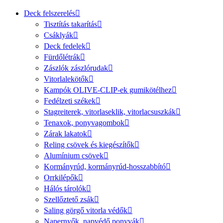
Deck felszerelés
Tisztítás takarítás
Csáklyák
Deck fedelek
Fürdőlétrák
Zászlók zászlórudak
Vitorlalekötők
Kampók OLIVE-CLIP-ek gumikötélhez
Fedélzeti székek
Stagreiterek, vitorlaseklik, vitorlacsuszkák
Tenaxok, ponyvagombok
Zárak lakatok
Reling csövek és kiegészítők
Alumínium csövek
Kormányrúd, kormányrúd-hosszabbító
Orrkilépők
Hálós tárolók
Szellőztető zsák
Saling görgő vitorla védők
Napernyők, napvédő ponyvák