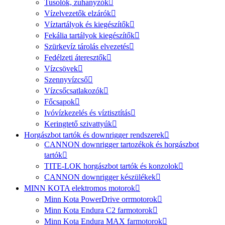
Tusolók, zuhanyzók
Vízelvezetők elzárók
Víztartályok és kiegészítők
Fekália tartályok kiegészítők
Szürkevíz tárolás elvezetés
Fedélzeti áteresztők
Vízcsövek
Szennyvízcső
Vízcsőcsatlakozók
Főcsapok
Ivóvízkezelés és víztisztítás
Keringtető szivattyúk
Horgászbot tartók és downrigger rendszerek
CANNON downrigger tartozékok és horgászbot
tartók
TITE-LOK horgászbot tartók és konzolok
CANNON downrigger készülékek
MINN KOTA elektromos motorok
Minn Kota PowerDrive orrmotorok
Minn Kota Endura C2 farmotorok
Minn Kota Endura MAX farmotorok