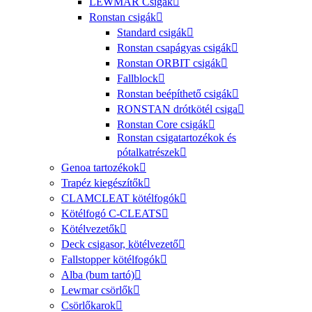
LEWMAR Csigák
Ronstan csigák
Standard csigák
Ronstan csapágyas csigák
Ronstan ORBIT csigák
Fallblock
Ronstan beépíthető csigák
RONSTAN drótkötél csiga
Ronstan Core csigák
Ronstan csigatartozékok és
pótalkatrészek
Genoa tartozékok
Trapéz kiegészítők
CLAMCLEAT kötélfogók
Kötélfogó C-CLEATS
Kötélvezetők
Deck csigasor, kötélvezető
Fallstopper kötélfogók
Alba (bum tartó)
Lewmar csörlők
Csörlőkarok