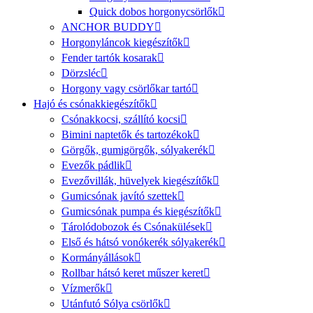
Quick dobos horgonycsörlők
ANCHOR BUDDY
Horgonyláncok kiegészítők
Fender tartók kosarak
Dörzsléc
Horgony vagy csörlőkar tartó
Hajó és csónakkiegészítők
Csónakkocsi, szállító kocsi
Bimini naptetők és tartozékok
Görgők, gumigörgők, sólyakerék
Evezők pádlik
Evezővillák, hüvelyek kiegészítők
Gumicsónak javító szettek
Gumicsónak pumpa és kiegészítők
Tárolódobozok és Csónakülések
Első és hátsó vonókerék sólyakerék
Kormányállások
Rollbar hátsó keret műszer keret
Vízmerők
Utánfutó Sólya csörlők