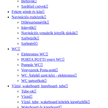
Befúvók
Szellőző csövek
Fekete gömb és kúp
Navigációs eszközök
Dőlésszögmérők
Iránytűk
Navigációs vonalzók körzők táskák
Széljelzők
Szélmérő
WC
Elektromos WC
PORTA POTTI vegyi WC
Pumpás WC
Vegyszerek Porta-potti
WC Átépítő szett kézi - elektromos
WC tartozékok
Vízisí, wakeboard, kneeboard, tube
Tube-ok
Vízisí
Vízisí, tube, wakeboard kötelek kiegészítők
Wakeboard és kneeboard