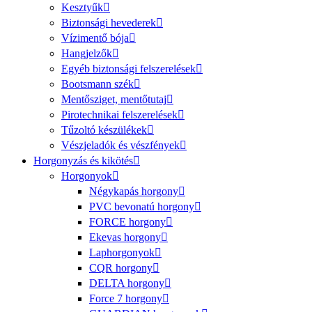
Kesztyűk
Biztonsági hevederek
Vízimentő bója
Hangjelzők
Egyéb biztonsági felszerelések
Bootsmann szék
Mentősziget, mentőtutaj
Pirotechnikai felszerelések
Tűzoltó készülékek
Vészjeladók és vészfények
Horgonyzás és kikötés
Horgonyok
Négykapás horgony
PVC bevonatú horgony
FORCE horgony
Ekevas horgony
Laphorgonyok
CQR horgony
DELTA horgony
Force 7 horgony