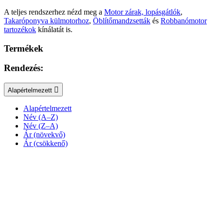
A teljes rendszerhez nézd meg a
Motor zárak, lopásgátlók
,
Takaróponyva külmotorhoz
,
Öblítőmandzsetták
és
Robbanómotor
tartozékok
kínálatát is.
Termékek
Rendezés:
Alapértelmezett
Alapértelmezett
Név (A–Z)
Név (Z–A)
Ár (növekvő)
Ár (csökkenő)