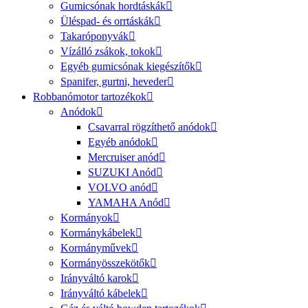
Gumicsónak hordtáskák
Üléspad- és orrtáskák
Takaróponyvák
Vízálló zsákok, tokok
Egyéb gumicsónak kiegészítők
Spanifer, gurtni, heveder
Robbanómotor tartozékok
Anódok
Csavarral rögzíthető anódok
Egyéb anódok
Mercruiser anód
SUZUKI Anód
VOLVO anód
YAMAHA Anód
Kormányok
Kormánykábelek
Kormányművek
Kormányösszekötők
Irányváltó karok
Irányváltó kábelek