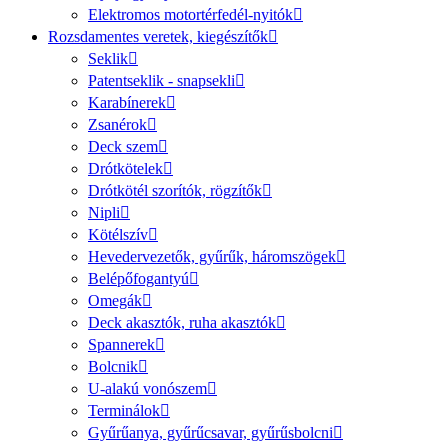
Elektromos motortérfedél-nyitók
Rozsdamentes veretek, kiegészítők
Seklik
Patentseklik - snapsekli
Karabínerek
Zsanérok
Deck szem
Drótkötelek
Drótkötél szorítók, rögzítők
Nipli
Kötélszív
Hevedervezetők, gyűrűk, háromszögek
Belépőfogantyú
Omegák
Deck akasztók, ruha akasztók
Spannerek
Bolcnik
U-alakú vonószem
Terminálok
Gyűrűanya, gyűrűcsavar, gyűrűsbolcni