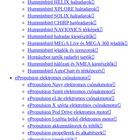
Humminbird HELIX halradarok
Humminbird XPLORE halradarok
Humminbird SOLIX halradarok
Humminbird CHIRP hajóradarok
Humminbird NAVIONICS térképek
Humminbird halradar kiegészítők
Humminbird MEGA Live és MEGA 360 jeladók
Humminbird jeladók és szenzorok
Horgászbot tartók radarfej tartók
Humminbird hálózati és NMEA kiegészítők
Humminbird AutoChart és térképezés
ePropulsion elektromos csónakmotor
ePropulsion Navy elektromos csónakmotor
ePropulsion Spirit elektromos csónakmotor
ePropulsion eLite elektromos csónakmotor
ePropulsion X széria elektromos csónakmotor
ePropulsion Pod Drive elektromos motor
ePropulsion I-széria belső elektromos motor
ePropulsion akkumulátorok és töltők
ePropulsion propellerek és alkatrészek
ePropulsion kiegészítők