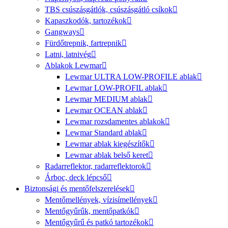
TBS csúszásgátlók, csúszásgátló csíkok
Kapaszkodók, tartozékok
Gangways
Fürdőtrepnik, fartrepnik
Latni, latnivég
Ablakok Lewmar
Lewmar ULTRA LOW-PROFILE ablak
Lewmar LOW-PROFIL ablak
Lewmar MEDIUM ablak
Lewmar OCEAN ablak
Lewmar rozsdamentes ablakok
Lewmar Standard ablak
Lewmar ablak kiegészítők
Lewmar ablak belső keret
Radarreflektor, radarreflektorok
Árboc, deck lépcső
Biztonsági és mentőfelszerelések
Mentőmellények, vízisímellények
Mentőgyűrűk, mentőpatkók
Mentőgyűrű és patkó tartozékok