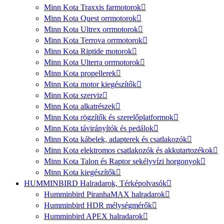
Minn Kota Traxxis farmotorok
Minn Kota Quest orrmotorok
Minn Kota Ultrex orrmotorok
Minn Kota Terrova orrmotorok
Minn Kota Riptide motorok
Minn Kota Ulterra orrmotorok
Minn Kota propellerek
Minn Kota motor kiegészítők
Minn Kota szerviz
Minn Kota alkatrészek
Minn Kota rögzítők és szerelőplatformok
Minn Kota távirányítók és pedálok
Minn Kota kábelek, adapterek és csatlakozók
Minn Kota elektromos csatlakozók és akkutartozékok
Minn Kota Talon és Raptor sekélyvízi horgonyok
Minn Kota kiegészítők
HUMMINBIRD Halradarok, Térképolvasók
Humminbird PiranhaMAX halradarok
Humminbird HDR mélységmérők
Humminbird APEX halradarok