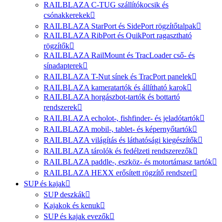
RAILBLAZA C-TUG szállítókocsik és
csónakkerekek
RAILBLAZA StarPort és SidePort rögzítőtalpak
RAILBLAZA RibPort és QuikPort ragasztható
rögzítők
RAILBLAZA RailMount és TracLoader cső- és
sínadapterek
RAILBLAZA T-Nut sínek és TracPort panelek
RAILBLAZA kameratartók és állítható karok
RAILBLAZA horgászbot-tartók és bottartó
rendszerek
RAILBLAZA echolot-, fishfinder- és jeladótartók
RAILBLAZA mobil-, tablet- és képernyőtartók
RAILBLAZA világítás és láthatósági kiegészítők
RAILBLAZA tárolók és fedélzeti rendszerezők
RAILBLAZA paddle-, eszköz- és motortámasz tartók
RAILBLAZA HEXX erősített rögzítő rendszer
SUP és kajak
SUP deszkák
Kajakok és kenuk
SUP és kajak evezők