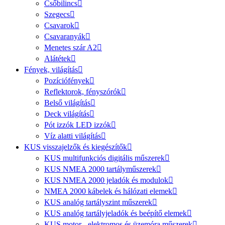
Csőbilincs
Szegecs
Csavarok
Csavaranyák
Menetes szár A2
Alátétek
Fények, világítás
Pozíciófények
Reflektorok, fényszórók
Belső világítás
Deck világítás
Pót izzók LED izzók
Víz alatti világítás
KUS visszajelzők és kiegészítők
KUS multifunkciós digitális műszerek
KUS NMEA 2000 tartályműszerek
KUS NMEA 2000 jeladók és modulok
NMEA 2000 kábelek és hálózati elemek
KUS analóg tartályszint műszerek
KUS analóg tartályjeladók és beépítő elemek
KUS motor-, elektromos és üzemóra műszerek