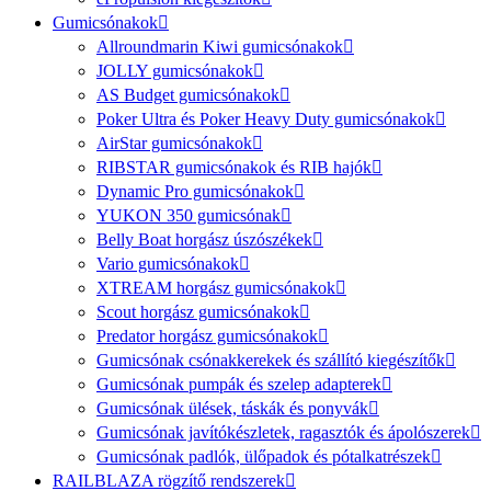
Gumicsónakok
Allroundmarin Kiwi gumicsónakok
JOLLY gumicsónakok
AS Budget gumicsónakok
Poker Ultra és Poker Heavy Duty gumicsónakok
AirStar gumicsónakok
RIBSTAR gumicsónakok és RIB hajók
Dynamic Pro gumicsónakok
YUKON 350 gumicsónak
Belly Boat horgász úszószékek
Vario gumicsónakok
XTREAM horgász gumicsónakok
Scout horgász gumicsónakok
Predator horgász gumicsónakok
Gumicsónak csónakkerekek és szállító kiegészítők
Gumicsónak pumpák és szelep adapterek
Gumicsónak ülések, táskák és ponyvák
Gumicsónak javítókészletek, ragasztók és ápolószerek
Gumicsónak padlók, ülőpadok és pótalkatrészek
RAILBLAZA rögzítő rendszerek