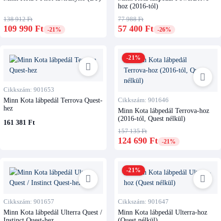
hoz (2016-tól)
138 912 Ft
77 988 Ft
109 990 Ft
57 400 Ft
-21%
-26%
-21%
Cikkszám: 901653
Minn Kota lábpedál Terrova Quest-
Cikkszám: 901646
hez
Minn Kota lábpedál Terrova-hoz
(2016-tól, Quest nélkül)
161 381 Ft
157 135 Ft
124 690 Ft
-21%
-21%
Cikkszám: 901657
Cikkszám: 901647
Minn Kota lábpedál Ulterra Quest /
Minn Kota lábpedál Ulterra-hoz
Instinct Quest-hez
(Quest nélkül)