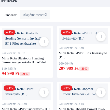
Termékek
Alapértelmezett
Rendezés:
-21%
-20%
Cikkszám: 901356
Cikkszám: 901361
Minn Kota i-Pilot Link távirányító
(BT)
Minn Kota Bluetooth Heading
Sensor irányérzékelő BT i-Pilot
260 604 Ft
rendszerhez
207 989 Ft
119 685 Ft
-20%
94 990 Ft
-21%
-21%
-26%
Cikkszám: 901350
Cikkszám: 901645
Minn Kota i-Pilot távirányító (BT)
Minn Kota lábpedál PowerDrive-