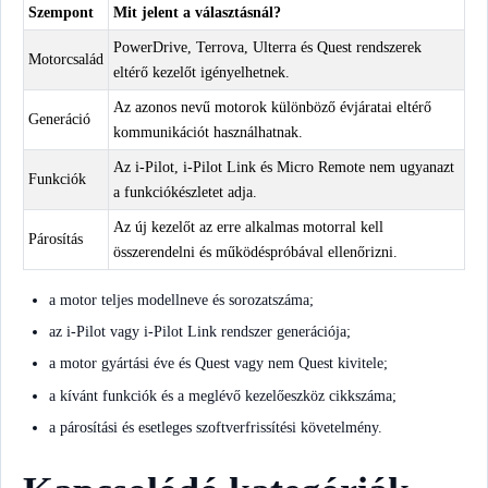
Szempont
Mit jelent a választásnál?
PowerDrive, Terrova, Ulterra és Quest rendszerek
Motorcsalád
eltérő kezelőt igényelhetnek.
Az azonos nevű motorok különböző évjáratai eltérő
Generáció
kommunikációt használhatnak.
Az i-Pilot, i-Pilot Link és Micro Remote nem ugyanazt
Funkciók
a funkciókészletet adja.
Az új kezelőt az erre alkalmas motorral kell
Párosítás
összerendelni és működéspróbával ellenőrizni.
a motor teljes modellneve és sorozatszáma;
az i-Pilot vagy i-Pilot Link rendszer generációja;
a motor gyártási éve és Quest vagy nem Quest kivitele;
a kívánt funkciók és a meglévő kezelőeszköz cikkszáma;
a párosítási és esetleges szoftverfrissítési követelmény.