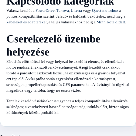
Kapcsolódó kategóriák
Válassz kezelőt a
PowerDrive
,
Terrova
,
Ulterra
vagy
Quest motorhoz
a
pontos kompatibilitás szerint. Jeladó- és hálózati bekötéshez nézd meg a
kábeleket és adaptereket
, a teljes választékhoz pedig a
Minn Kota oldalt
.
Cserekezelő üzembe
helyezése
Párosítás előtt töltsd fel vagy helyezd be az előírt elemet, és ellenőrizd a
motor rendszerének szoftverkövetelményét. A régi kezelőt csak akkor
töröld a párosított eszközök közül, ha ez szükséges és a gyártói folyamat
ezt írja elő. A vízi próba során egyenként ellenőrizd a kormányzást,
sebességet, propellerkapcsolást és GPS-parancsokat. A távirányítót rögzítsd
magadhoz vagy tartóba, hogy ne essen vízbe.
Tartalék kezelő vásárlásakor is ugyanaz a teljes kompatibilitási ellenőrzés
szükséges; a vészhelyzeti használhatóságot még indulás előtt, biztonságos
körülmények között próbáld ki.