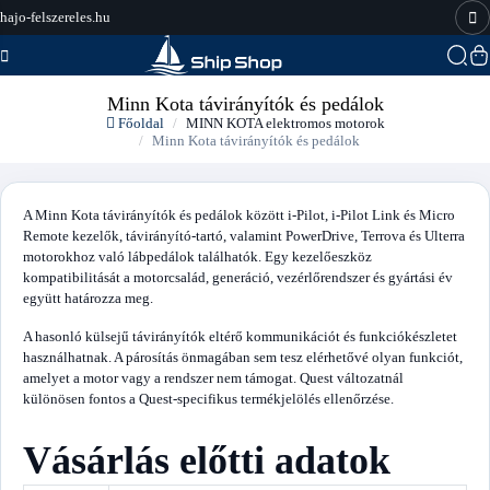
hajo-felszereles.hu
Minn Kota távirányítók és pedálok
Főoldal
MINN KOTA elektromos motorok
Minn Kota távirányítók és pedálok
A Minn Kota távirányítók és pedálok között i-Pilot, i-Pilot Link és Micro
Remote kezelők, távirányító-tartó, valamint PowerDrive, Terrova és Ulterra
motorokhoz való lábpedálok találhatók. Egy kezelőeszköz
kompatibilitását a motorcsalád, generáció, vezérlőrendszer és gyártási év
együtt határozza meg.
A hasonló külsejű távirányítók eltérő kommunikációt és funkciókészletet
használhatnak. A párosítás önmagában sem tesz elérhetővé olyan funkciót,
amelyet a motor vagy a rendszer nem támogat. Quest változatnál
különösen fontos a Quest-specifikus termékjelölés ellenőrzése.
Vásárlás előtti adatok