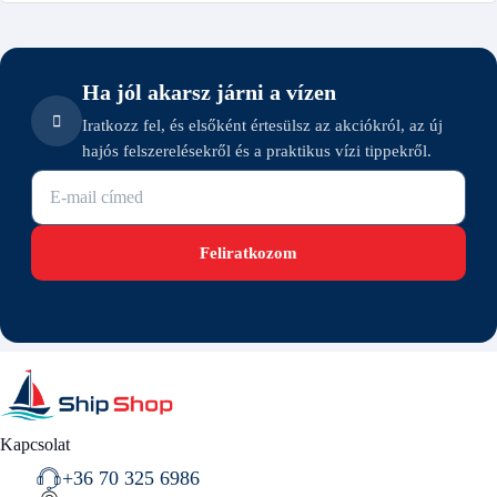
Ha jól akarsz járni a vízen
Iratkozz fel, és elsőként értesülsz az akciókról, az új
hajós felszerelésekről és a praktikus vízi tippekről.
E-mail cím
Feliratkozom
Kapcsolat
+36 70 325 6986