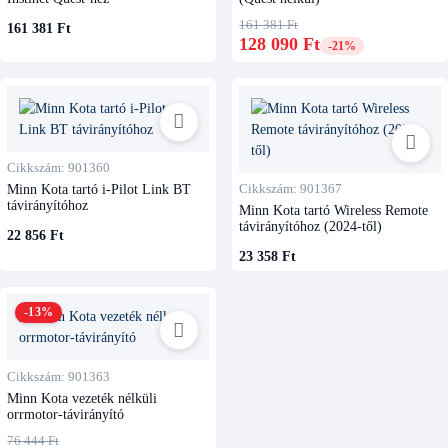
161 381 Ft
161 381 Ft
128 090 Ft
-21%
Cikkszám: 901360
Minn Kota tartó i-Pilot Link BT
Cikkszám: 901367
távirányítóhoz
Minn Kota tartó Wireless Remote
távirányítóhoz (2024-től)
22 856 Ft
23 358 Ft
-13%
Cikkszám: 901363
Minn Kota vezeték nélküli
orrmotor-távirányító
76 444 Ft