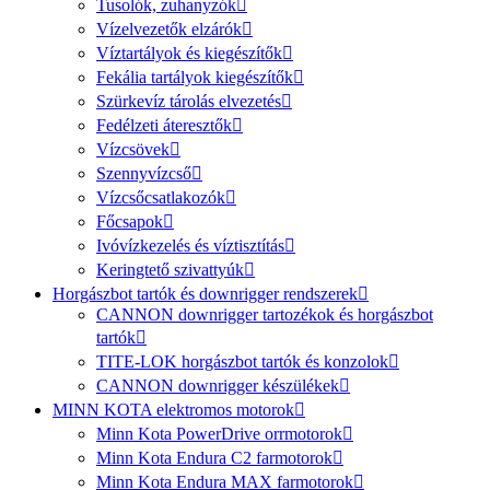
Tusolók, zuhanyzók
Vízelvezetők elzárók
Víztartályok és kiegészítők
Fekália tartályok kiegészítők
Szürkevíz tárolás elvezetés
Fedélzeti áteresztők
Vízcsövek
Szennyvízcső
Vízcsőcsatlakozók
Főcsapok
Ivóvízkezelés és víztisztítás
Keringtető szivattyúk
Horgászbot tartók és downrigger rendszerek
CANNON downrigger tartozékok és horgászbot
tartók
TITE-LOK horgászbot tartók és konzolok
CANNON downrigger készülékek
MINN KOTA elektromos motorok
Minn Kota PowerDrive orrmotorok
Minn Kota Endura C2 farmotorok
Minn Kota Endura MAX farmotorok