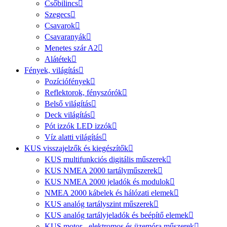
Csőbilincs
Szegecs
Csavarok
Csavaranyák
Menetes szár A2
Alátétek
Fények, világítás
Pozíciófények
Reflektorok, fényszórók
Belső világítás
Deck világítás
Pót izzók LED izzók
Víz alatti világítás
KUS visszajelzők és kiegészítők
KUS multifunkciós digitális műszerek
KUS NMEA 2000 tartályműszerek
KUS NMEA 2000 jeladók és modulok
NMEA 2000 kábelek és hálózati elemek
KUS analóg tartályszint műszerek
KUS analóg tartályjeladók és beépítő elemek
KUS motor-, elektromos és üzemóra műszerek