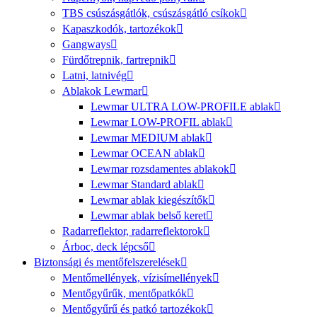
TBS csúszásgátlók, csúszásgátló csíkok
Kapaszkodók, tartozékok
Gangways
Fürdőtrepnik, fartrepnik
Latni, latnivég
Ablakok Lewmar
Lewmar ULTRA LOW-PROFILE ablak
Lewmar LOW-PROFIL ablak
Lewmar MEDIUM ablak
Lewmar OCEAN ablak
Lewmar rozsdamentes ablakok
Lewmar Standard ablak
Lewmar ablak kiegészítők
Lewmar ablak belső keret
Radarreflektor, radarreflektorok
Árboc, deck lépcső
Biztonsági és mentőfelszerelések
Mentőmellények, vízisímellények
Mentőgyűrűk, mentőpatkók
Mentőgyűrű és patkó tartozékok