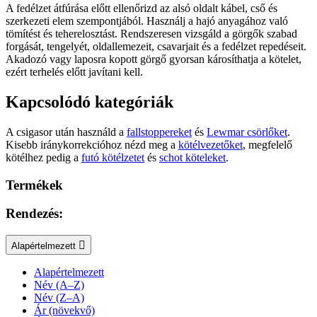
A fedélzet átfúrása előtt ellenőrizd az alsó oldalt kábel, cső és
szerkezeti elem szempontjából. Használj a hajó anyagához való
tömítést és teherelosztást. Rendszeresen vizsgáld a görgők szabad
forgását, tengelyét, oldallemezeit, csavarjait és a fedélzet repedéseit.
Akadozó vagy laposra kopott görgő gyorsan károsíthatja a kötelet,
ezért terhelés előtt javítani kell.
Kapcsolódó kategóriák
A csigasor után használd a
fallstoppereket
és
Lewmar csörlőket
.
Kisebb iránykorrekcióhoz nézd meg a
kötélvezetőket
, megfelelő
kötélhez pedig a
futó kötélzetet
és
schot köteleket
.
Termékek
Rendezés:
Alapértelmezett
Alapértelmezett
Név (A–Z)
Név (Z–A)
Ár (növekvő)