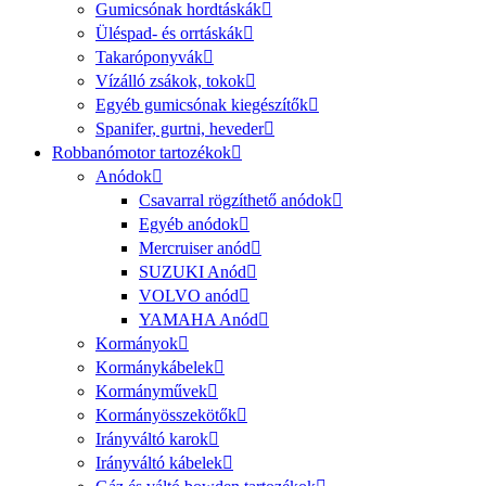
Gumicsónak hordtáskák
Üléspad- és orrtáskák
Takaróponyvák
Vízálló zsákok, tokok
Egyéb gumicsónak kiegészítők
Spanifer, gurtni, heveder
Robbanómotor tartozékok
Anódok
Csavarral rögzíthető anódok
Egyéb anódok
Mercruiser anód
SUZUKI Anód
VOLVO anód
YAMAHA Anód
Kormányok
Kormánykábelek
Kormányművek
Kormányösszekötők
Irányváltó karok
Irányváltó kábelek