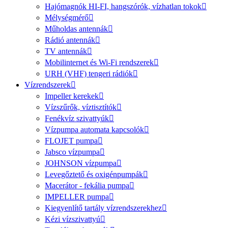
Hajómagnók HI-FI, hangszórók, vízhatlan tokok
Mélységmérő
Műholdas antennák
Rádió antennák
TV antennák
Mobilinternet és Wi-Fi rendszerek
URH (VHF) tengeri rádiók
Vízrendszerek
Impeller kerekek
Vízszűrők, víztisztítók
Fenékvíz szivattyúk
Vízpumpa automata kapcsolók
FLOJET pumpa
Jabsco vízpumpa
JOHNSON vízpumpa
Levegőztető és oxigénpumpák
Macerátor - fekália pumpa
IMPELLER pumpa
Kiegyenlítő tartály vízrendszerekhez
Kézi vízszivattyú