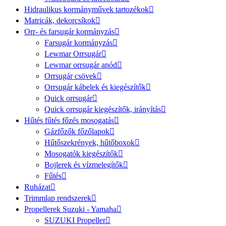
Hidraulikus kormányművek tartozékok
Matricák, dekorcsíkok
Orr- és farsugár kormányzás
Farsugár kormányzás
Lewmar Orrsugár
Lewmar orrsugár anód
Orrsugár csövek
Orrsugár kábelek és kiegészítők
Quick orrsugár
Quick orrsugár kiegészítők, irányítás
Hűtés fűtés főzés mosogatás
Gázfőzők főzőlapok
Hűtőszekrények, hűtőboxok
Mosogatók kiegészítők
Bojlerek és vízmelegítők
Fűtés
Ruházat
Trimmlap rendszerek
Propellerek Suzuki - Yamaha
SUZUKI Propeller