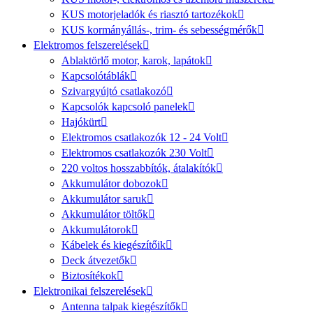
KUS motorjeladók és riasztó tartozékok
KUS kormányállás-, trim- és sebességmérők
Elektromos felszerelések
Ablaktörlő motor, karok, lapátok
Kapcsolótáblák
Szivargyújtó csatlakozó
Kapcsolók kapcsoló panelek
Hajókürt
Elektromos csatlakozók 12 - 24 Volt
Elektromos csatlakozók 230 Volt
220 voltos hosszabbítók, átalakítók
Akkumulátor dobozok
Akkumulátor saruk
Akkumulátor töltők
Akkumulátorok
Kábelek és kiegészítőik
Deck átvezetők
Biztosítékok
Elektronikai felszerelések
Antenna talpak kiegészítők