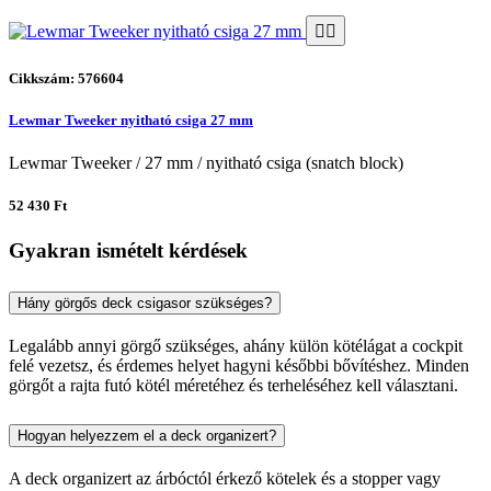
Cikkszám: 576604
Lewmar Tweeker nyitható csiga 27 mm
Lewmar Tweeker / 27 mm / nyitható csiga (snatch block)
52 430 Ft
Gyakran ismételt kérdések
Hány görgős deck csigasor szükséges?
Legalább annyi görgő szükséges, ahány külön kötélágat a cockpit
felé vezetsz, és érdemes helyet hagyni későbbi bővítéshez. Minden
görgőt a rajta futó kötél méretéhez és terheléséhez kell választani.
Hogyan helyezzem el a deck organizert?
A deck organizert az árbóctól érkező kötelek és a stopper vagy