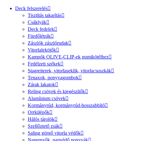
Deck felszerelés
Tisztítás takarítás
Csáklyák
Deck fedelek
Fürdőlétrák
Zászlók zászlórudak
Vitorlalekötők
Kampók OLIVE-CLIP-ek gumikötélhez
Fedélzeti székek
Stagreiterek, vitorlaseklik, vitorlacsuszkák
Tenaxok, ponyvagombok
Zárak lakatok
Reling csövek és kiegészítők
Alumínium csövek
Kormányrúd, kormányrúd-hosszabbító
Orrkilépők
Hálós tárolók
Szellőztető zsák
Saling görgő vitorla védők
Napernyők, napvédő ponyvák