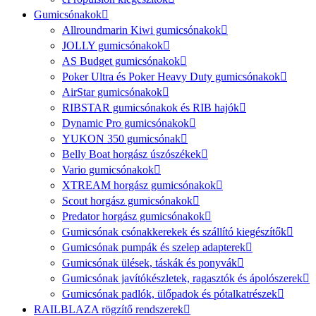
Gumicsónakok
Allroundmarin Kiwi gumicsónakok
JOLLY gumicsónakok
AS Budget gumicsónakok
Poker Ultra és Poker Heavy Duty gumicsónakok
AirStar gumicsónakok
RIBSTAR gumicsónakok és RIB hajók
Dynamic Pro gumicsónakok
YUKON 350 gumicsónak
Belly Boat horgász úszószékek
Vario gumicsónakok
XTREAM horgász gumicsónakok
Scout horgász gumicsónakok
Predator horgász gumicsónakok
Gumicsónak csónakkerekek és szállító kiegészítők
Gumicsónak pumpák és szelep adapterek
Gumicsónak ülések, táskák és ponyvák
Gumicsónak javítókészletek, ragasztók és ápolószerek
Gumicsónak padlók, ülőpadok és pótalkatrészek
RAILBLAZA rögzítő rendszerek