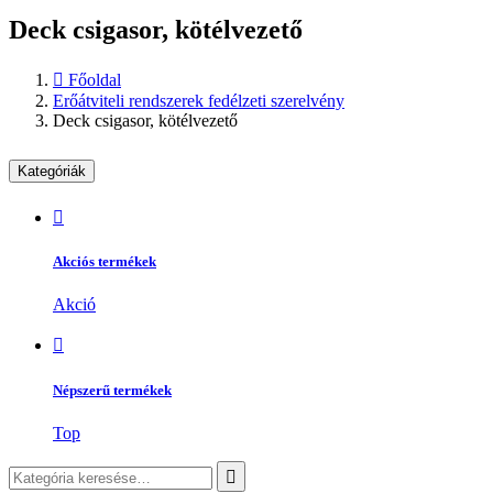
Deck csigasor, kötélvezető
Főoldal
Erőátviteli rendszerek fedélzeti szerelvény
Deck csigasor, kötélvezető
Kategóriák
Akciós termékek
Akció
Népszerű termékek
Top