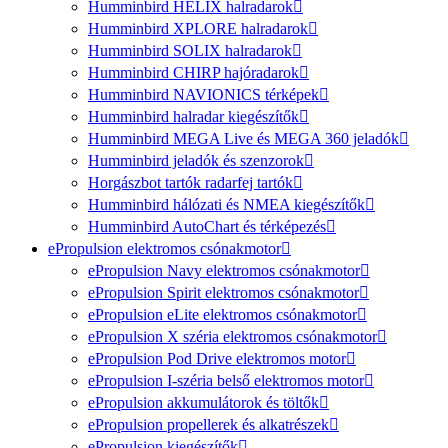
Humminbird HELIX halradarok
Humminbird XPLORE halradarok
Humminbird SOLIX halradarok
Humminbird CHIRP hajóradarok
Humminbird NAVIONICS térképek
Humminbird halradar kiegészítők
Humminbird MEGA Live és MEGA 360 jeladók
Humminbird jeladók és szenzorok
Horgászbot tartók radarfej tartók
Humminbird hálózati és NMEA kiegészítők
Humminbird AutoChart és térképezés
ePropulsion elektromos csónakmotor
ePropulsion Navy elektromos csónakmotor
ePropulsion Spirit elektromos csónakmotor
ePropulsion eLite elektromos csónakmotor
ePropulsion X széria elektromos csónakmotor
ePropulsion Pod Drive elektromos motor
ePropulsion I-széria belső elektromos motor
ePropulsion akkumulátorok és töltők
ePropulsion propellerek és alkatrészek
ePropulsion kiegészítők