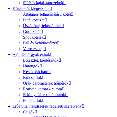
SUP és kajak tartozékok
Kötelek és kiegészítők
Általános felhasználású kötél
Futó kötélzet
Úszókötél, felúszókötél
Gumikötél
Shot kötelek
Fall és Schotkötélzet
Varró zsineg
Ajándéktárgyak extrák
Étkészlet, kiegészítők
Harangok
Kések Wichard
Kulcstartók
Órák barométerek hőmérők
Ronstan karóra - rajtóra
Seklinyitók csomóbontók
Pohártartók
Erőátviteli rendszerek fedélzeti szerelvény
Csigák