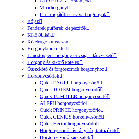
GUARDIAN horgonyok
Viharhorgony
Parti rögzítők és csavarhorgonyok
Bóják
Fenderek pufferek kiegészítők
Kikötőbikák
Kötélrugó kutyacsont
Horgonylánc seklik
Láncstopper - horgony orrcsiga - láncvezető
Horgony és kikötő kötelek
Összekötő és forgószemek horgonyhoz
Horgonycsörlők
Quick EAGLE horgonycsörlő
Quick TOTEM horgonycsörlő
Quick TUMBLER horgonycsörlő
ALEPH horgonycsörlő
Quick PRINCE horgonycsörlő
Quick GENIUS horgonycsörlő
Quick Hector horgonycsörlő
Horgonycsörlő távirányítók, tartozékok
Horgonycsörlő kapcsolók