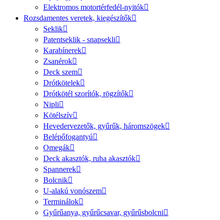
Elektromos motortérfedél-nyitók
Rozsdamentes veretek, kiegészítők
Seklik
Patentseklik - snapsekli
Karabínerek
Zsanérok
Deck szem
Drótkötelek
Drótkötél szorítók, rögzítők
Nipli
Kötélszív
Hevedervezetők, gyűrűk, háromszögek
Belépőfogantyú
Omegák
Deck akasztók, ruha akasztók
Spannerek
Bolcnik
U-alakú vonószem
Terminálok
Gyűrűanya, gyűrűcsavar, gyűrűsbolcni