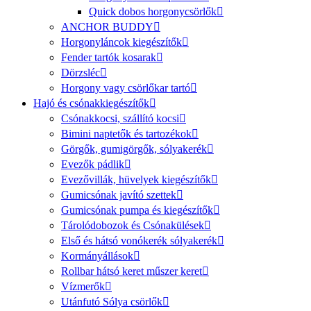
Quick dobos horgonycsörlők
ANCHOR BUDDY
Horgonyláncok kiegészítők
Fender tartók kosarak
Dörzsléc
Horgony vagy csörlőkar tartó
Hajó és csónakkiegészítők
Csónakkocsi, szállító kocsi
Bimini naptetők és tartozékok
Görgők, gumigörgők, sólyakerék
Evezők pádlik
Evezővillák, hüvelyek kiegészítők
Gumicsónak javító szettek
Gumicsónak pumpa és kiegészítők
Tárolódobozok és Csónakülések
Első és hátsó vonókerék sólyakerék
Kormányállások
Rollbar hátsó keret műszer keret
Vízmerők
Utánfutó Sólya csörlők