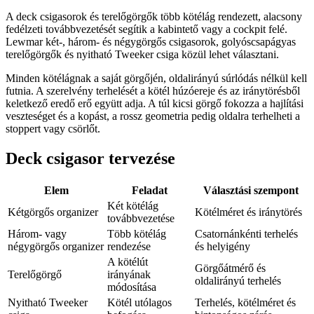
A deck csigasorok és terelőgörgők több kötélág rendezett, alacsony
fedélzeti továbbvezetését segítik a kabintető vagy a cockpit felé.
Lewmar két-, három- és négygörgős csigasorok, golyóscsapágyas
terelőgörgők és nyitható Tweeker csiga közül lehet választani.
Minden kötélágnak a saját görgőjén, oldalirányú súrlódás nélkül kell
futnia. A szerelvény terhelését a kötél húzóereje és az iránytörésből
keletkező eredő erő együtt adja. A túl kicsi görgő fokozza a hajlítási
veszteséget és a kopást, a rossz geometria pedig oldalra terhelheti a
stoppert vagy csörlőt.
Deck csigasor tervezése
Elem
Feladat
Választási szempont
Két kötélág
Kétgörgős organizer
Kötélméret és iránytörés
továbbvezetése
Három- vagy
Több kötélág
Csatornánkénti terhelés
négygörgős organizer
rendezése
és helyigény
A kötélút
Görgőátmérő és
Terelőgörgő
irányának
oldalirányú terhelés
módosítása
Nyitható Tweeker
Kötél utólagos
Terhelés, kötélméret és