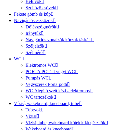
Befúvók
Szellőző csövek
Fekete gömb és kúp
Navigációs eszközök
Dőlésszögmérők
Iránytűk
Navigációs vonalzók körzők táskák
Széljelzők
Szélmérő
WC
Elektromos WC
PORTA POTTI vegyi WC
Pumpás WC
Vegyszerek Porta-potti
WC Átépítő szett kézi - elektromos
WC tartozékok
Vízisí, wakeboard, kneeboard, tube
Tube-ok
Vízisí
Vízisí, tube, wakeboard kötelek kiegészítők
Wakeboard és kneeboard