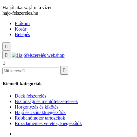
Ha jól akarsz járni a vízen
hajo-felszereles.hu
Fiókom
Kosár
Belépés
Kiemelt kategóriák
Deck felszerelés
Biztonsági és mentőfelszerelések
Horgonyzás és kikötés
Hajó és csónakkiegészítők
Robbanómotor tartozékok
Rozsdamentes veretek, kiegészítők