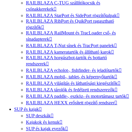
RAILBLAZA C-TUG szállítókocsik és
csónakkerekek
RAILBLAZA StarPort és SidePort rögzítőtalpak
RAILBLAZA RibPort és QuikPort ragasztható
rögzítők
RAILBLAZA RailMount és TracLoader cső- és
sínadapterek
RAILBLAZA T-Nut sínek és TracPort panelek
RAILBLAZA kameratartók és állítható karok
RAILBLAZA horgászbot-tartók és bottartó
rendszerek
RAILBLAZA echolot-, fishfinder- és jeladótartók
RAILBLAZA mobil-, tablet- és képernyőtartók
RAILBLAZA világítás és láthatósági kiegészítők
RAILBLAZA tárolók és fedélzeti rendszerezők
RAILBLAZA paddle-, eszköz- és motortámasz tartók
RAILBLAZA HEXX erősített rögzítő rendszer
SUP és kajak
SUP deszkák
Kajakok és kenuk
SUP és kajak evezők