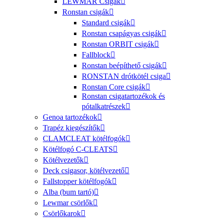
LEWMAR Csigák
Ronstan csigák
Standard csigák
Ronstan csapágyas csigák
Ronstan ORBIT csigák
Fallblock
Ronstan beépíthető csigák
RONSTAN drótkötél csiga
Ronstan Core csigák
Ronstan csigatartozékok és
pótalkatrészek
Genoa tartozékok
Trapéz kiegészítők
CLAMCLEAT kötélfogók
Kötélfogó C-CLEATS
Kötélvezetők
Deck csigasor, kötélvezető
Fallstopper kötélfogók
Alba (bum tartó)
Lewmar csörlők
Csörlőkarok