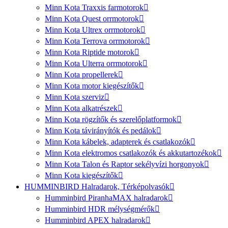
Minn Kota Traxxis farmotorok
Minn Kota Quest orrmotorok
Minn Kota Ultrex orrmotorok
Minn Kota Terrova orrmotorok
Minn Kota Riptide motorok
Minn Kota Ulterra orrmotorok
Minn Kota propellerek
Minn Kota motor kiegészítők
Minn Kota szerviz
Minn Kota alkatrészek
Minn Kota rögzítők és szerelőplatformok
Minn Kota távirányítók és pedálok
Minn Kota kábelek, adapterek és csatlakozók
Minn Kota elektromos csatlakozók és akkutartozékok
Minn Kota Talon és Raptor sekélyvízi horgonyok
Minn Kota kiegészítők
HUMMINBIRD Halradarok, Térképolvasók
Humminbird PiranhaMAX halradarok
Humminbird HDR mélységmérők
Humminbird APEX halradarok