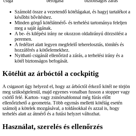
csiga
befogása
biztonságos zárás
Számold össze a vezetendő kötélágakat, és hagyj tartalékot a
későbbi bővítéshez.
Minden görgő kötélátmérő- és terhelési tartománya feleljen
meg a saját ágának.
A be- és kilépési irány ne okozzon oldalirányú dörzsölést a
peremen.
A fedélzet alatt legyen megfelelő teherelosztás, tömítés és
hozzáférés a kötőelemekhez.
Nyitható csigánál ellenőrizd a zárás, a terhelési irány és a
kötél biztonságos befogását.
Kötélút az árbóctól a cockpitig
A csigasort úgy helyezd el, hogy az árbóctól érkező kötél ne törjön
meg szükségtelenül, majd egyenes vonalban fusson a stopper vagy
csörlő felé. Karton- vagy zsinórsablonnal még fúrás előtt
ellenőrizhető a geometria. Több egymás melletti kötélág esetén
számolj a kötelek mozgásával, a toldásokkal és azzal is, hogy
terhelés alatt az átmérő és a futási helyzet változhat.
Használat, szerelés és ellenőrzés