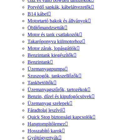
Gáz és váltó bowden tartozékok
Porvédő sapkák, kábelátvezetők
B14 kábel
Motortartó bakok és állványok
Öblítőmandzsetták
Motor és tank csatlakozók
Takaróponyva külmotorhoz
Motor zárak, lopásgátlók
Benzintank kiegészítők
Benzintank
Üzemanyagpumpa
Szuszogók, tankszellőzők
Tankbetöltők
Üzemanyagszűrők, tartozékok
Benzin, dízel és kipufogócsövek
Üzemanyag szelepek
Fáradtolaj leszívó
Quick Stop biztonsági kapcsolók
Hangtompítólemez
Hosszabító karok
Gyújtógyertyák