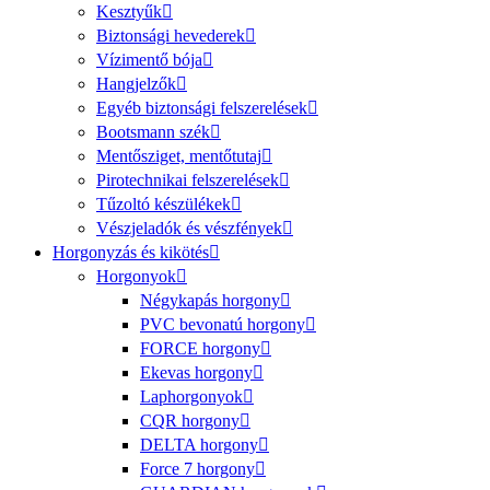
Kesztyűk
Biztonsági hevederek
Vízimentő bója
Hangjelzők
Egyéb biztonsági felszerelések
Bootsmann szék
Mentősziget, mentőtutaj
Pirotechnikai felszerelések
Tűzoltó készülékek
Vészjeladók és vészfények
Horgonyzás és kikötés
Horgonyok
Négykapás horgony
PVC bevonatú horgony
FORCE horgony
Ekevas horgony
Laphorgonyok
CQR horgony
DELTA horgony
Force 7 horgony