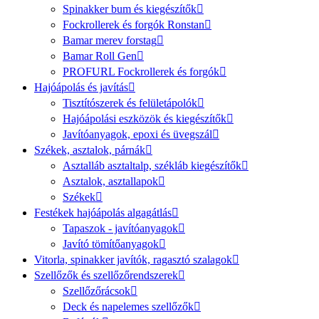
Spinakker bum és kiegészítők
Fockrollerek és forgók Ronstan
Bamar merev forstag
Bamar Roll Gen
PROFURL Fockrollerek és forgók
Hajóápolás és javítás
Tisztítószerek és felületápolók
Hajóápolási eszközök és kiegészítők
Javítóanyagok, epoxi és üvegszál
Székek, asztalok, párnák
Asztalláb asztaltalp, székláb kiegészítők
Asztalok, asztallapok
Székek
Festékek hajóápolás algagátlás
Tapaszok - javítóanyagok
Javító tömítőanyagok
Vitorla, spinakker javítók, ragasztó szalagok
Szellőzők és szellőzőrendszerek
Szellőzőrácsok
Deck és napelemes szellőzők