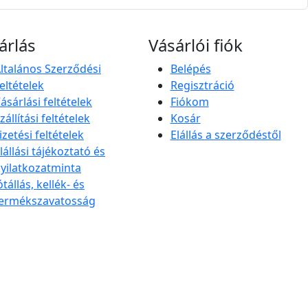
árlás
Vásárlói fiók
ltalános Szerződési
Belépés
eltételek
Regisztráció
ásárlási feltételek
Fiókom
zállítási feltételek
Kosár
izetési feltételek
Elállás a szerződéstől
lállási tájékoztató és
yilatkozatminta
ótállás, kellék- és
ermékszavatosság