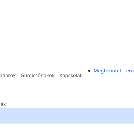
Megtekintett ter
radarok
Gumicsónakok
Kapcsolat
gák