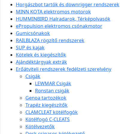
Horgászbot tartók és downrigger rendszerek
MINN KOTA elektromos motorok
HUMMINBIRD Halradarok, Térképolvasók
ePropulsion elektromos csónakmotor
Gumicsónakok
RAILBLAZA rögzítő rendszerek
SUP és kajak
Kötelek és kiegészítők
Ajándéktárgyak extrák
Erőátviteli rendszerek fedélzeti szerelvény
Csigák
LEWMAR Csigák
Ronstan csigák
Genoa tartozékok
Trapéz kiegészítők
CLAMCLEAT kötélfogók
Kötélfogó C-CLEATS
Kötélvezetők
Deck csigasor, kötélvezető