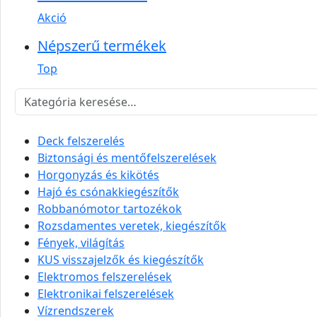
Akció
Népszerű termékek
Top
Deck felszerelés
Biztonsági és mentőfelszerelések
Horgonyzás és kikötés
Hajó és csónakkiegészítők
Robbanómotor tartozékok
Rozsdamentes veretek, kiegészítők
Fények, világítás
KUS visszajelzők és kiegészítők
Elektromos felszerelések
Elektronikai felszerelések
Vízrendszerek