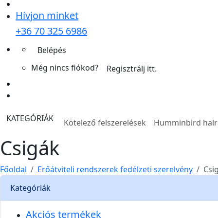
Hívjon minket
+36 70 325 6986
Belépés
Még nincs fiókod?
Regisztrálj itt.
KATEGÓRIÁK
Kötelező felszerelések
Humminbird hal
Csigák
Főoldal
Erőátviteli rendszerek fedélzeti szerelvény
Csi
Kategóriák
Akciós termékek