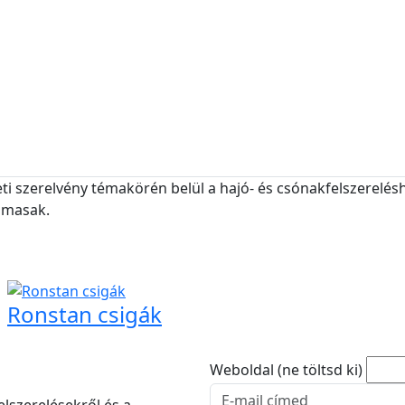
eti szerelvény témakörén belül a hajó- és csónakfelszerelésh
almasak.
Ronstan csigák
Weboldal (ne töltsd ki)
E-mail cím
felszerelésekről és a