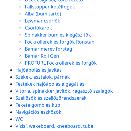
Fallstopper kötélfogók
Alba (bum tartó)
Lewmar csörlők
Csörlőkarok
Spinakker bum és kiegészítők
Fockrollerek és forgók Ronstan
Bamar merev forstag
Bamar Roll Gen
PROFURL Fockrollerek és forgók
Hajóápolás és javítás
Székek, asztalok, párnák
Festékek hajóápolás algagátlás
Vitorla, spinakker javítók, ragasztó szalagok
Szellőzők és szellőzőrendszerek
Fekete gömb és kúp
Navigációs eszközök
WC
Vízisí, wakeboard, kneeboard, tube