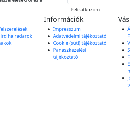
Feliratkozom
Információk
Vás
felszerelések
Impresszum
Á
rd halradarok
Adatvédelmi tájékoztató
F
nakok
Cookie (süti) tájékoztató
V
Panaszkezelési
S
tájékoztató
F
E
n
J
t