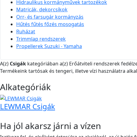
Hidraulikus kormányművek tartozékok
Matricák, dekorcsíkok
Orr- és farsugár kormányzás
Hűtés fűtés főzés mosogatás
Ruházat
Trimmlap rendszerek
Propellerek Suzuki - Yamaha
A(z)
Csigák
kategóriában a(z) Erőátviteli rendszerek fedélz
Termékeink tartósak és tengeri, illetve vízi használatra alk
Alkategóriák
LEWMAR Csigák
Ha jól akarsz járni a vízen
Iratkozz fel, és elsőként értesülsz az akciókról, az új hajós 