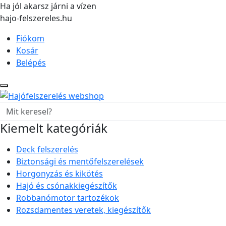
Ha jól akarsz járni a vízen
hajo-felszereles.hu
Fiókom
Kosár
Belépés
Kiemelt kategóriák
Deck felszerelés
Biztonsági és mentőfelszerelések
Horgonyzás és kikötés
Hajó és csónakkiegészítők
Robbanómotor tartozékok
Rozsdamentes veretek, kiegészítők