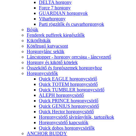
DELTA horgony
Force 7 horgony
GUARDIAN horgonyok
Viharhorgony
Parti rögzítők és csavarhorgonyok
Bóják
Fenderek pufferek kiegészítők
Kikötőbikák
Kötélrugó kutyacsont
Horgonylánc seklik
Láncstopper - horgony orrcsiga - láncvezető
Horgony és kikötő kötelek
Összekötő és forgószemek horgonyhoz
Horgonycsörlők
Quick EAGLE horgonycsörlő
Quick TOTEM horgonycsörlő
Quick TUMBLER horgonycsörlő
ALEPH horgonycsörlő
Quick PRINCE horgonycsörlő
Quick GENIUS horgonycsörlő
Quick Hector horgonycsörlő
Horgonycsörlő távirányítók, tartozékok
Horgonycsörlő kapcsolók
Quick dobos horgonycsörlők
ANCHOR BUDDY