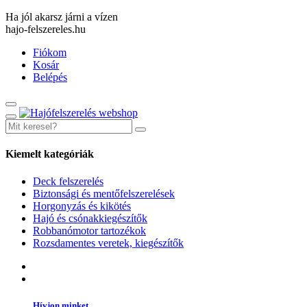
Ha jól akarsz járni a vízen
hajo-felszereles.hu
Fiókom
Kosár
Belépés
Kiemelt kategóriák
Deck felszerelés
Biztonsági és mentőfelszerelések
Horgonyzás és kikötés
Hajó és csónakkiegészítők
Robbanómotor tartozékok
Rozsdamentes veretek, kiegészítők
Hívjon minket