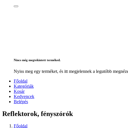
Nincs még megtekintett terméked.
Nyiss meg egy terméket, és itt megjelennek a legutóbb megnéze
Főoldal
Kategóriák
Kosár
Kedvencek
Belépés
Reflektorok, fényszórók
Főoldal