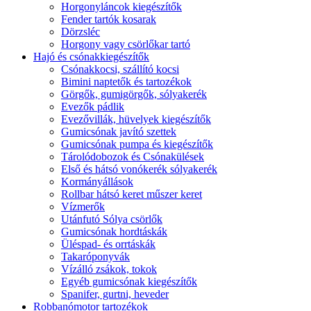
Horgonyláncok kiegészítők
Fender tartók kosarak
Dörzsléc
Horgony vagy csörlőkar tartó
Hajó és csónakkiegészítők
Csónakkocsi, szállító kocsi
Bimini naptetők és tartozékok
Görgők, gumigörgők, sólyakerék
Evezők pádlik
Evezővillák, hüvelyek kiegészítők
Gumicsónak javító szettek
Gumicsónak pumpa és kiegészítők
Tárolódobozok és Csónakülések
Első és hátsó vonókerék sólyakerék
Kormányállások
Rollbar hátsó keret műszer keret
Vízmerők
Utánfutó Sólya csörlők
Gumicsónak hordtáskák
Üléspad- és orrtáskák
Takaróponyvák
Vízálló zsákok, tokok
Egyéb gumicsónak kiegészítők
Spanifer, gurtni, heveder
Robbanómotor tartozékok