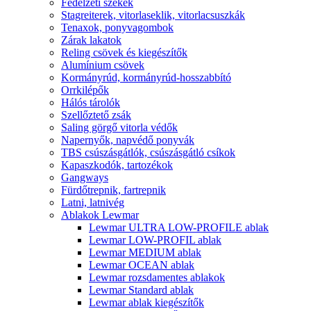
Fedélzeti székek
Stagreiterek, vitorlaseklik, vitorlacsuszkák
Tenaxok, ponyvagombok
Zárak lakatok
Reling csövek és kiegészítők
Alumínium csövek
Kormányrúd, kormányrúd-hosszabbító
Orrkilépők
Hálós tárolók
Szellőztető zsák
Saling görgő vitorla védők
Napernyők, napvédő ponyvák
TBS csúszásgátlók, csúszásgátló csíkok
Kapaszkodók, tartozékok
Gangways
Fürdőtrepnik, fartrepnik
Latni, latnivég
Ablakok Lewmar
Lewmar ULTRA LOW-PROFILE ablak
Lewmar LOW-PROFIL ablak
Lewmar MEDIUM ablak
Lewmar OCEAN ablak
Lewmar rozsdamentes ablakok
Lewmar Standard ablak
Lewmar ablak kiegészítők