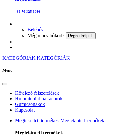
+36 70 325 6986
Belépés
Még nincs fiókod?
Regisztrálj itt.
KATEGÓRIÁK
KATEGÓRIÁK
Menu
Kötelező felszerelések
Humminbird halradarok
Gumicsónakok
Kapcsolat
Megtekintett termékek
Megtekintett termékek
Megtekintett termékek