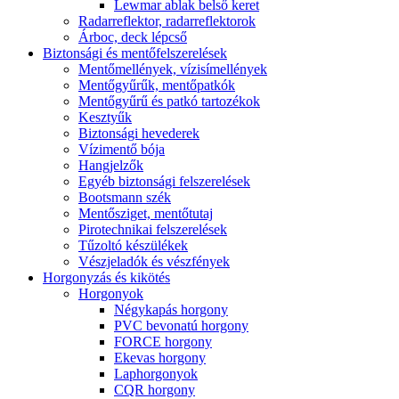
Lewmar ablak belső keret
Radarreflektor, radarreflektorok
Árboc, deck lépcső
Biztonsági és mentőfelszerelések
Mentőmellények, vízisímellények
Mentőgyűrűk, mentőpatkók
Mentőgyűrű és patkó tartozékok
Kesztyűk
Biztonsági hevederek
Vízimentő bója
Hangjelzők
Egyéb biztonsági felszerelések
Bootsmann szék
Mentősziget, mentőtutaj
Pirotechnikai felszerelések
Tűzoltó készülékek
Vészjeladók és vészfények
Horgonyzás és kikötés
Horgonyok
Négykapás horgony
PVC bevonatú horgony
FORCE horgony
Ekevas horgony
Laphorgonyok
CQR horgony