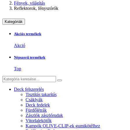
Fények, világítás
Reflektorok, fényszórók
Kategóriák
Akciós termékek
Akció
Népszerű termékek
Top
Deck felszerelés
Tisztítás takarítás
Csáklyák
Deck fedelek
Fürdőlétrák
Zászlók zászlórudak
Vitorlalekötők
Kampók OLIVE-CLIP-ek gumikötélhez