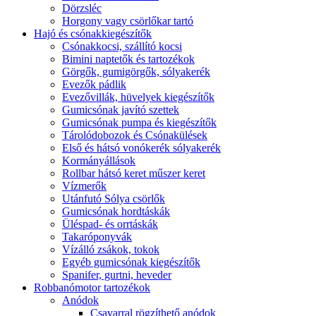
Dörzsléc
Horgony vagy csörlőkar tartó
Hajó és csónakkiegészítők
Csónakkocsi, szállító kocsi
Bimini naptetők és tartozékok
Görgők, gumigörgők, sólyakerék
Evezők pádlik
Evezővillák, hüvelyek kiegészítők
Gumicsónak javító szettek
Gumicsónak pumpa és kiegészítők
Tárolódobozok és Csónakülések
Első és hátsó vonókerék sólyakerék
Kormányállások
Rollbar hátsó keret műszer keret
Vízmerők
Utánfutó Sólya csörlők
Gumicsónak hordtáskák
Üléspad- és orrtáskák
Takaróponyvák
Vízálló zsákok, tokok
Egyéb gumicsónak kiegészítők
Spanifer, gurtni, heveder
Robbanómotor tartozékok
Anódok
Csavarral rögzíthető anódok