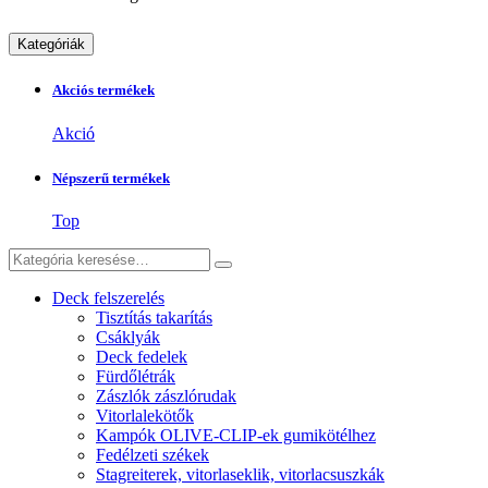
Kategóriák
Akciós termékek
Akció
Népszerű termékek
Top
Deck felszerelés
Tisztítás takarítás
Csáklyák
Deck fedelek
Fürdőlétrák
Zászlók zászlórudak
Vitorlalekötők
Kampók OLIVE-CLIP-ek gumikötélhez
Fedélzeti székek
Stagreiterek, vitorlaseklik, vitorlacsuszkák