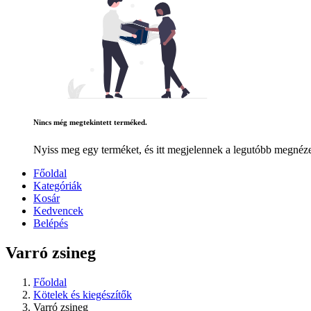
Nincs még megtekintett terméked.
Nyiss meg egy terméket, és itt megjelennek a legutóbb megnéze
Főoldal
Kategóriák
Kosár
Kedvencek
Belépés
Varró zsineg
Főoldal
Kötelek és kiegészítők
Varró zsineg