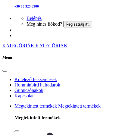
+36 70 325 6986
Belépés
Még nincs fiókod?
Regisztrálj itt.
KATEGÓRIÁK
KATEGÓRIÁK
Menu
Kötelező felszerelések
Humminbird halradarok
Gumicsónakok
Kapcsolat
Megtekintett termékek
Megtekintett termékek
Megtekintett termékek