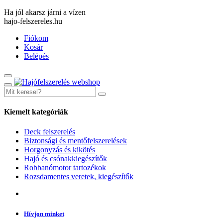
Ha jól akarsz járni a vízen
hajo-felszereles.hu
Fiókom
Kosár
Belépés
Kiemelt kategóriák
Deck felszerelés
Biztonsági és mentőfelszerelések
Horgonyzás és kikötés
Hajó és csónakkiegészítők
Robbanómotor tartozékok
Rozsdamentes veretek, kiegészítők
Hívjon minket