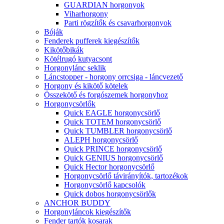
GUARDIAN horgonyok
Viharhorgony
Parti rögzítők és csavarhorgonyok
Bóják
Fenderek pufferek kiegészítők
Kikötőbikák
Kötélrugó kutyacsont
Horgonylánc seklik
Láncstopper - horgony orrcsiga - láncvezető
Horgony és kikötő kötelek
Összekötő és forgószemek horgonyhoz
Horgonycsörlők
Quick EAGLE horgonycsörlő
Quick TOTEM horgonycsörlő
Quick TUMBLER horgonycsörlő
ALEPH horgonycsörlő
Quick PRINCE horgonycsörlő
Quick GENIUS horgonycsörlő
Quick Hector horgonycsörlő
Horgonycsörlő távirányítók, tartozékok
Horgonycsörlő kapcsolók
Quick dobos horgonycsörlők
ANCHOR BUDDY
Horgonyláncok kiegészítők
Fender tartók kosarak