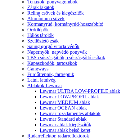
Tenaxok, ponyvagombok
Zárak lakatok
Reling csövek és kiegészítők
Alumínium csövek
Kormányrúd, kormányrúd-hosszabbító
Orrkilépők
Hálós tárolók
Szellőztető zsák
Saling görgő vitorla védők
Napernyők, napvédő ponyvák
TBS csúszásgátlók, csúszásgátló csíkok
Kapaszkodók, tartozékok
Gangways
Fürdőtrepnik, fartrepnik
Latni, latnivég
Ablakok Lewmar
Lewmar ULTRA LOW-PROFILE ablak
Lewmar LOW-PROFIL ablak
Lewmar MEDIUM ablak
Lewmar OCEAN ablak
Lewmar rozsdamentes ablakok
Lewmar Standard ablak
Lewmar ablak kiegészítők
Lewmar ablak belső keret
Radarreflektor, radarreflektorok