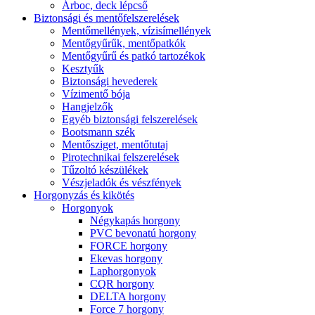
Árboc, deck lépcső
Biztonsági és mentőfelszerelések
Mentőmellények, vízisímellények
Mentőgyűrűk, mentőpatkók
Mentőgyűrű és patkó tartozékok
Kesztyűk
Biztonsági hevederek
Vízimentő bója
Hangjelzők
Egyéb biztonsági felszerelések
Bootsmann szék
Mentősziget, mentőtutaj
Pirotechnikai felszerelések
Tűzoltó készülékek
Vészjeladók és vészfények
Horgonyzás és kikötés
Horgonyok
Négykapás horgony
PVC bevonatú horgony
FORCE horgony
Ekevas horgony
Laphorgonyok
CQR horgony
DELTA horgony
Force 7 horgony