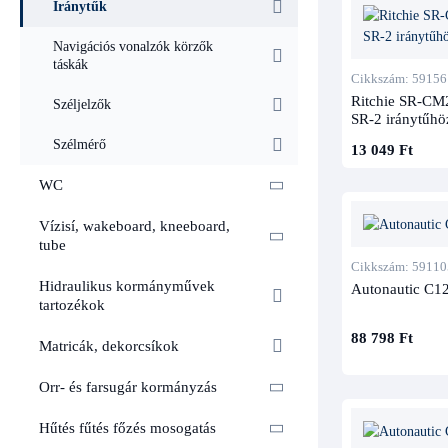
Iránytűk
Navigációs vonalzók körzők
táskák
Cikkszám: 59156
Ritchie SR-CM
Széljelzők
SR-2 iránytűhö
Szélmérő
13 049 Ft
WC
Vízisí, wakeboard, kneeboard,
tube
Cikkszám: 59110
Hidraulikus kormányművek
Autonautic C12
tartozékok
88 798 Ft
Matricák, dekorcsíkok
Orr- és farsugár kormányzás
Hűtés fűtés főzés mosogatás