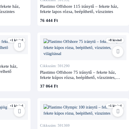
fekete ház,
Plastimo Offshore 115 iránytű – fekete ház,
ízszintes
fekete lapos rózsa, beépíthető, vízszintes
76 444 Ft
+1 kivitel
+8 kivitel
ekete ház,
Cikkszám: 591290
relhető
Plastimo Offshore 75 iránytű – fekete ház,
fekete kúpos rózsa, beépíthető, vízszintes,
világítással
37 064 Ft
+1 kivitel
+1 kivitel
Cikkszám: 591369