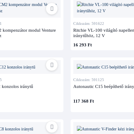
1
Cikkszám: 591622
2 kompenzátor modul Venture
Ritchie VL-100 világító napell
z
iránytűhöz, 12 V
16 293 Ft
5
Cikkszám: 591125
 konzolos iránytű
Autonautic C15 beépíthető irány
117 368 Ft