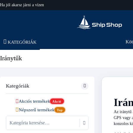
hajo-felszereles.hu
Köt
KATEGÓRIÁK
Iránytűk
Kategóriák
Irán
Akciós termékek
Akció
Népszerű termékek
Top
Az iránytű 
GPS vagy a 
konzolos ki