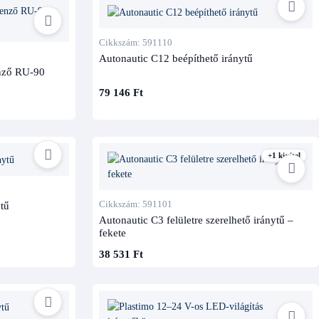
Cikkszám: 591110
Autonautic C12 beépíthető iránytű
enző RU-90
79 146 Ft
+1 kivitel
Cikkszám: 591101
tű
Autonautic C3 felületre szerelhető iránytű –
fekete
38 531 Ft