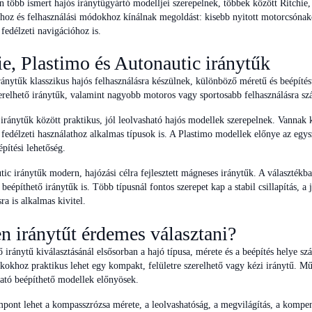
n több ismert hajós iránytűgyártó modelljei szerepelnek, többek között Ritchi
hoz és felhasználási módokhoz kínálnak megoldást: kisebb nyitott motorcsónak
edélzeti navigációhoz is.
ie, Plastimo és Autonautic iránytűk
ránytűk klasszikus hajós felhasználásra készülnek, különböző méretű és beépíté
zerelhető iránytűk, valamint nagyobb motoros vagy sportosabb felhasználásra szá
iránytűk között praktikus, jól leolvasható hajós modellek szerepelnek. Vannak
t fedélzeti használathoz alkalmas típusok is. A Plastimo modellek előnye az egysz
építési lehetőség.
ic iránytűk modern, hajózási célra fejlesztett mágneses iránytűk. A választékba
s beépíthető iránytűk is. Több típusnál fontos szerepet kap a stabil csillapítás, a
ra is alkalmas kivitel.
n iránytűt érdemes választani?
 iránytű kiválasztásánál elsősorban a hajó típusa, mérete és a beépítés helye s
okhoz praktikus lehet egy kompakt, felületre szerelhető vagy kézi iránytű. Műs
ható beépíthető modellek előnyösek.
pont lehet a kompasszrózsa mérete, a leolvashatóság, a megvilágítás, a kompenz