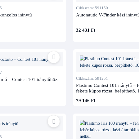
5
Cikkszám: 591150
konzolos iránytű
Autonautic V-Finder kézi irányt
32 431 Ft
7
Cikkszám: 591251
artó – Contest 101 iránytűhöz
Plastimo Contest 101 iránytű – f
fekete kúpos rózsa, beépíthető,
79 146 Ft
8