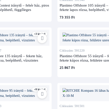
ontest iránytű – fehér ház, piros
Plastimo Offshore 105 iránytű – 
építhető, függőleges
fekete lapos rózsa, beépíthető, v
73 355 Ft
+3 kivitel
7
Cikkszám: 591220
re 135 iránytű – fekete ház,
Plastimo Offshore 55 iránytű – f
sa, beépíthető, vízszintes
fekete kúpos rózsa, felületre sze
25 867 Ft
+9 kivitel
3
Cikkszám: 591501