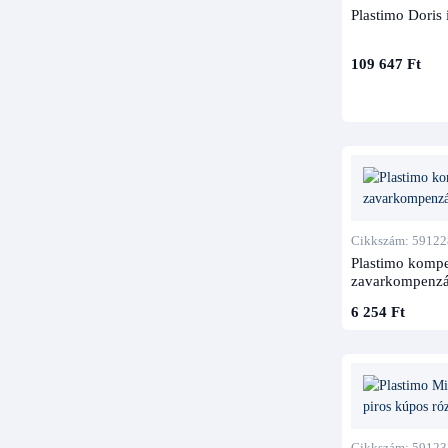
Plastimo Doris 
109 647 Ft
Cikkszám: 59122
Plastimo komp
zavarkompenzá
6 254 Ft
Cikkszám: 59123