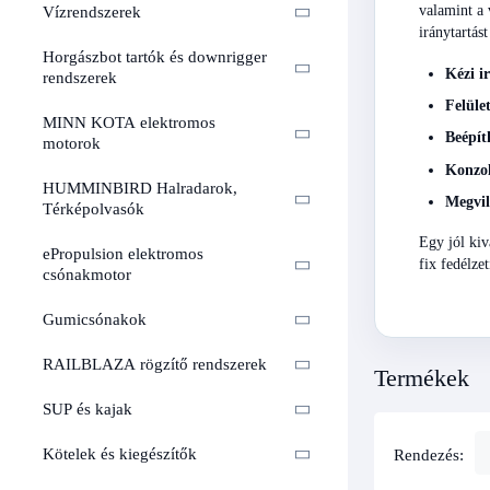
valamint a 
Vízrendszerek
iránytartást
Horgászbot tartók és downrigger
Kézi i
rendszerek
Felüle
MINN KOTA elektromos
Beépít
motorok
Konzol
HUMMINBIRD Halradarok,
Megvil
Térképolvasók
Egy jól kiv
ePropulsion elektromos
fix fedélze
csónakmotor
Gumicsónakok
RAILBLAZA rögzítő rendszerek
Termékek
SUP és kajak
Rendezés:
Kötelek és kiegészítők