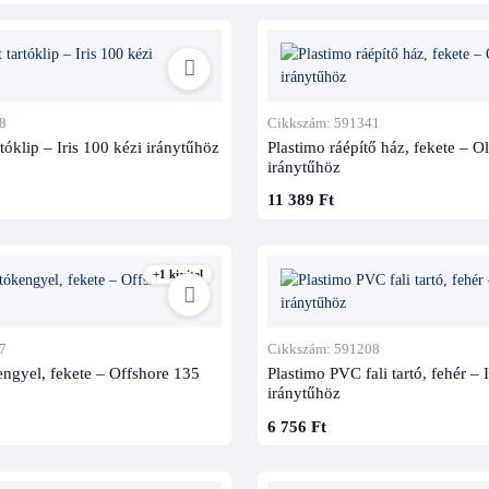
8
Cikkszám: 591341
rtóklip – Iris 100 kézi iránytűhöz
Plastimo ráépítő ház, fekete – 
iránytűhöz
11 389 Ft
+1 kivitel
7
Cikkszám: 591208
engyel, fekete – Offshore 135
Plastimo PVC fali tartó, fehér – I
iránytűhöz
6 756 Ft