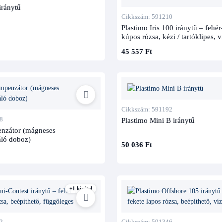
iránytű
Cikkszám: 591210
Plastimo Iris 100 iránytű – fehér
kúpos rózsa, kézi / tartóklipes, v
45 557 Ft
Cikkszám: 591192
8
Plastimo Mini B iránytű
enzátor (mágneses
ló doboz)
50 036 Ft
+1 kivitel
2
Cikkszám: 591346