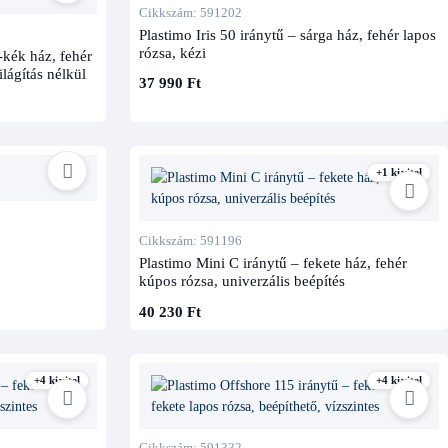
Cikkszám: 591202
Plastimo Iris 50 iránytű – sárga ház, fehér lapos
rózsa, kézi
-kék ház, fehér
ilágítás nélkül
37 990 Ft
+1 kivitel
Cikkszám: 591196
Plastimo Mini C iránytű – fekete ház, fehér
kúpos rózsa, univerzális beépítés
40 230 Ft
+4 kivitel
+4 kivitel
Cikkszám: 591332