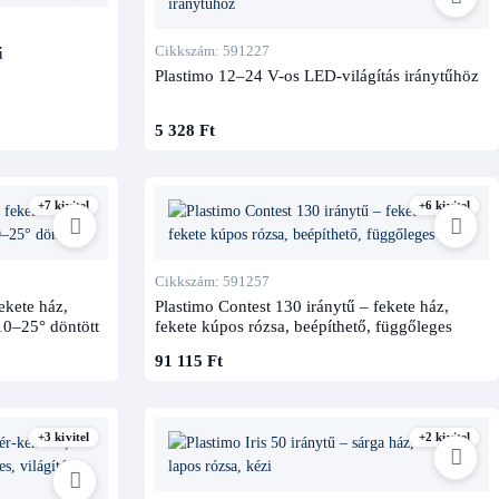
Cikkszám: 591227
ű
Plastimo 12–24 V-os LED-világítás iránytűhöz
5 328 Ft
+7 kivitel
+6 kivitel
Cikkszám: 591257
ekete ház,
Plastimo Contest 130 iránytű – fekete ház,
 10–25° döntött
fekete kúpos rózsa, beépíthető, függőleges
91 115 Ft
+3 kivitel
+2 kivitel