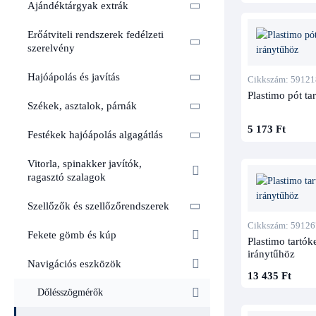
Ajándéktárgyak extrák
Erőátviteli rendszerek fedélzeti
szerelvény
Hajóápolás és javítás
Cikkszám: 59121
Plastimo pót ta
Székek, asztalok, párnák
5 173 Ft
Festékek hajóápolás algagátlás
Vitorla, spinakker javítók,
ragasztó szalagok
Szellőzők és szellőzőrendszerek
Cikkszám: 59126
Fekete gömb és kúp
Plastimo tartók
iránytűhöz
Navigációs eszközök
13 435 Ft
Dőlésszögmérők