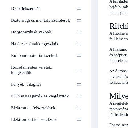
A kínálatba
hajótípusok
Deck felszerelés
komolyabb f
Biztonsági és mentőfelszerelések
Ritch
Horgonyzás és kikötés
A Ritchie i
felületre s
Hajó és csónakkiegészítők
A Plastimo 
és beépítet
Robbanómotor tartozékok
többféle be
Rozsdamentes veretek,
Az Autonaut
kiegészítők
kivitelek é
felhasználás
Fények, világítás
Milye
KUS visszajelzők és kiegészítők
A megfelelő
Elektromos felszerelések
motorcsónak
jól leolvas
Elektronikai felszerelések
Fontos szem