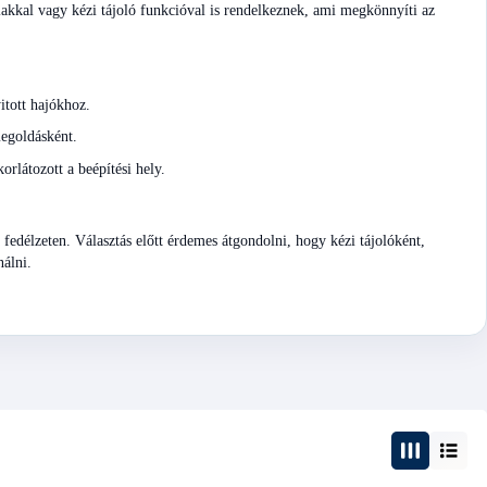
alakkal vagy kézi tájoló funkcióval is rendelkeznek, ami megkönnyíti az
tott hajókhoz.
megoldásként.
orlátozott a beépítési hely.
a fedélzeten. Választás előtt érdemes átgondolni, hogy kézi tájolóként,
nálni.