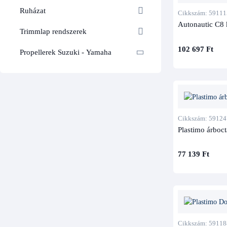
Ruházat
Cikkszám: 59111
Autonautic C8 
Trimmlap rendszerek
102 697 Ft
Propellerek Suzuki - Yamaha
Cikkszám: 59124
Plastimo árboct
77 139 Ft
Cikkszám: 59118