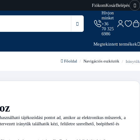
Fiókom
Kosár
Belépés
Hívjon
minket
+36
70 325
6986
Megtekintett termékek
Főoldal
Navigációs eszközök
Iránytűk
oz
használható tájékozódási pontot ad, amikor az elektronikus műszerek, a
vezett iránytűk találhatók kézi, felületre szerelhető, beépíthető és