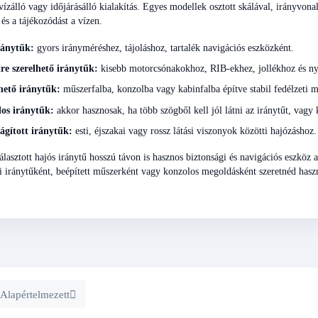
vízálló vagy időjárásálló kialakítás. Egyes modellek osztott skálával, irányvon
 és a tájékozódást a vízen.
ránytűk:
gyors irányméréshez, tájoláshoz, tartalék navigációs eszközként.
tre szerelhető iránytűk:
kisebb motorcsónakokhoz, RIB-ekhez, jollékhoz és nyi
hető iránytűk:
műszerfalba, konzolba vagy kabinfalba építve stabil fedélzeti 
os iránytűk:
akkor hasznosak, ha több szögből kell jól látni az iránytűt, vagy k
ágított iránytűk:
esti, éjszakai vagy rossz látási viszonyok közötti hajózáshoz.
álasztott hajós iránytű hosszú távon is hasznos biztonsági és navigációs eszköz 
ti iránytűként, beépített műszerként vagy konzolos megoldásként szeretnéd hasz
Alapértelmezett