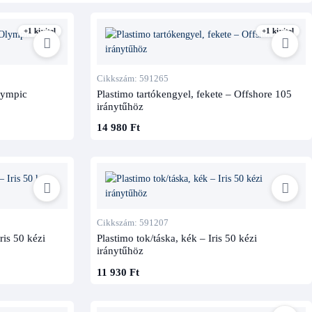
+1 kivitel
+1 kivitel
Cikkszám: 591265
Olympic
Plastimo tartókengyel, fekete – Offshore 105
iránytűhöz
14 980 Ft
Cikkszám: 591207
ris 50 kézi
Plastimo tok/táska, kék – Iris 50 kézi
iránytűhöz
11 930 Ft