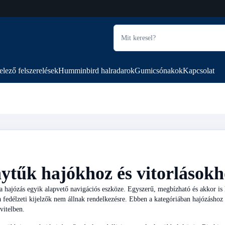
elező felszerelések
Humminbird halradarok
Gumicsónakok
Kapcsolat
ytűk hajókhoz és vitorlásokh
a hajózás egyik alapvető navigációs eszköze. Egyszerű, megbízható és akkor is 
fedélzeti kijelzők nem állnak rendelkezésre. Ebben a kategóriában hajózáshoz ter
vitelben.