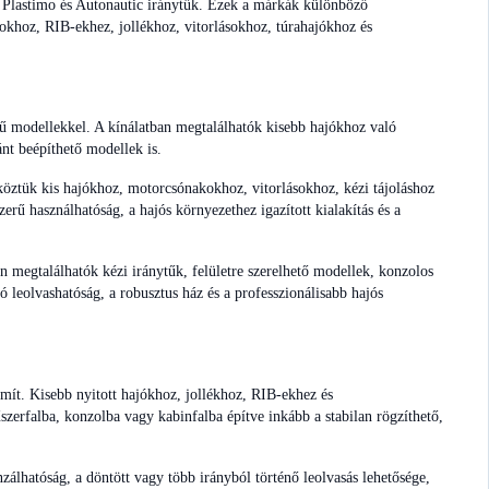
e, Plastimo és Autonautic iránytűk. Ezek a márkák különböző
okhoz, RIB-ekhez, jollékhoz, vitorlásokhoz, túrahajókhoz és
sű modellekkel. A kínálatban megtalálhatók kisebb hajókhoz való
nt beépíthető modellek is.
 köztük kis hajókhoz, motorcsónakokhoz, vitorlásokhoz, kézi tájoláshoz
erű használhatóság, a hajós környezethez igazított kialakítás és a
n megtalálhatók kézi iránytűk, felületre szerelhető modellek, konzolos
 jó leolvashatóság, a robusztus ház és a professzionálisabb hajós
zámít. Kisebb nyitott hajókhoz, jollékhoz, RIB-ekhez és
zerfalba, konzolba vagy kabinfalba építve inkább a stabilan rögzíthető,
álhatóság, a döntött vagy több irányból történő leolvasás lehetősége,