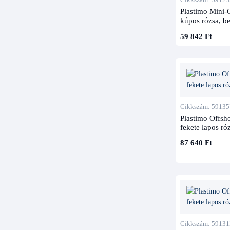
Plastimo Mini-C
kúpos rózsa, be
59 842 Ft
Cikkszám: 59135
Plastimo Offsho
fekete lapos róz
87 640 Ft
Cikkszám: 59131