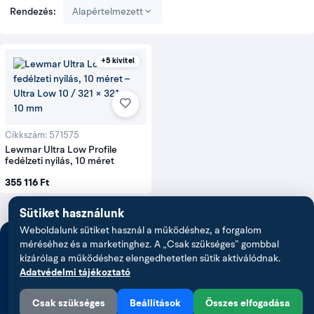
Rendezés:
Alapértelmezett
+5 kivitel
Cikkszám: 571575
Lewmar Ultra Low Profile
fedélzeti nyílás, 10 méret
355 116 Ft
Sütiket használunk
Weboldalunk sütiket használ a működéshez, a forgalom
méréséhez és a marketinghez. A „Csak szükséges” gombbal
Ha jól akarsz járni a vízen
kizárólag a működéshez elengedhetetlen sütik aktiválódnak.
Iratkozz fel, és elsőként értesülsz az akciókról, az
Adatvédelmi tájékoztató
új hajós felszerelésekről és a praktikus vízi
tippekről.
Csak szükséges
Beállítások
Összes elfogadása