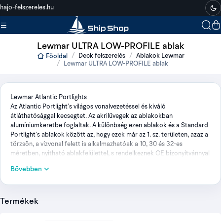
hajo-felszereles.hu
Lewmar ULTRA LOW-PROFILE ablak
Deck felszerelés
Ablakok Lewmar
Főoldal
Lewmar ULTRA LOW-PROFILE ablak
Lewmar Atlantic Portlights
Az Atlantic Portlight’s világos vonalvezetéssel és kiváló
átláthatósággal kecsegtet. Az akrilüvegek az ablakokban
alumíniumkeretbe foglaltak. A különbség ezen ablakok és a Standard
Portlight’s ablakok között az, hogy ezek már az 1. sz. területen, azaz a
törzsön, a vízvonal felett is alkalmazhatóak a 10, 30 és 32-es
méretben, nyitható ablakfelülettel, s rendelkeznek CE bizonyítvánnyal
is. Természetesen a 2. területen is kiválóan használhatóak(fedélzet,
Bővebben
felépítmények, kormányosfülke, tat). Az 1. területre szánt ablakokat
5psi-vel tesztelték(35kPa).
Az Atlantic Portlight belső felülete. Keretes ablak és ellenkeret. A
Termékek
szállítási csomag taralmazza a belső borítást és a szúnyoghálót is.