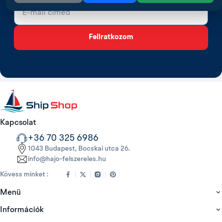
E-mail cím
Feliratkozom
Kapcsolat
+36 70 325 6986
1043 Budapest, Bocskai utca 26.
info@hajo-felszereles.hu
Kövess minket :
Menü
Információk