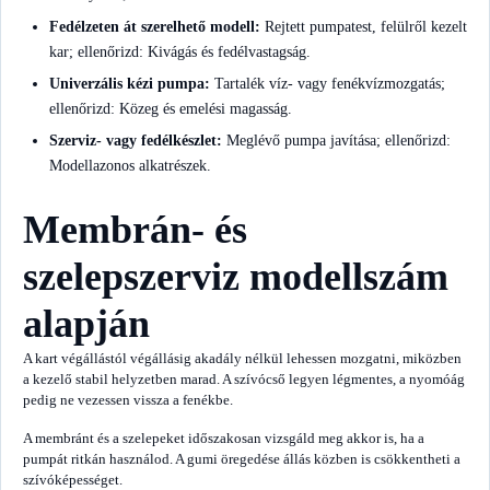
Fedélzeten át szerelhető modell:
Rejtett pumpatest, felülről kezelt
kar; ellenőrizd: Kivágás és fedélvastagság.
Univerzális kézi pumpa:
Tartalék víz- vagy fenékvízmozgatás;
ellenőrizd: Közeg és emelési magasság.
Szerviz- vagy fedélkészlet:
Meglévő pumpa javítása; ellenőrizd:
Modellazonos alkatrészek.
Membrán- és
szelepszerviz modellszám
alapján
A kart végállástól végállásig akadály nélkül lehessen mozgatni, miközben
a kezelő stabil helyzetben marad. A szívócső legyen légmentes, a nyomóág
pedig ne vezessen vissza a fenékbe.
A membránt és a szelepeket időszakosan vizsgáld meg akkor is, ha a
pumpát ritkán használod. A gumi öregedése állás közben is csökkentheti a
szívóképességet.