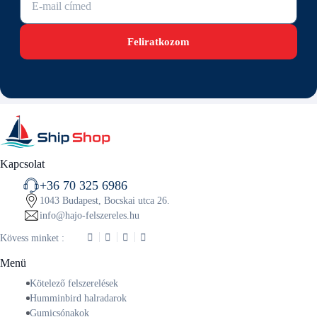
Feliratkozom
Kapcsolat
+36 70 325 6986
1043 Budapest, Bocskai utca 26.
info@hajo-felszereles.hu
Kövess minket :
Menü
Kötelező felszerelések
Humminbird halradarok
Gumicsónakok