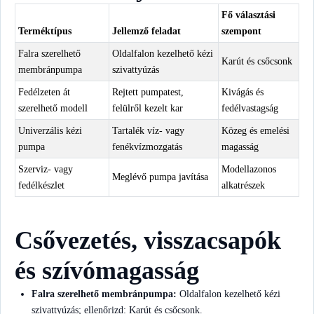
Fő választási
Terméktípus
Jellemző feladat
szempont
Falra szerelhető
Oldalfalon kezelhető kézi
Karút és csőcsonk
membránpumpa
szivattyúzás
Fedélzeten át
Rejtett pumpatest,
Kivágás és
szerelhető modell
felülről kezelt kar
fedélvastagság
Univerzális kézi
Tartalék víz- vagy
Közeg és emelési
pumpa
fenékvízmozgatás
magasság
Szerviz- vagy
Modellazonos
Meglévő pumpa javítása
fedélkészlet
alkatrészek
Csővezetés, visszacsapók
és szívómagasság
Falra szerelhető membránpumpa:
Oldalfalon kezelhető kézi
szivattyúzás; ellenőrizd: Karút és csőcsonk.