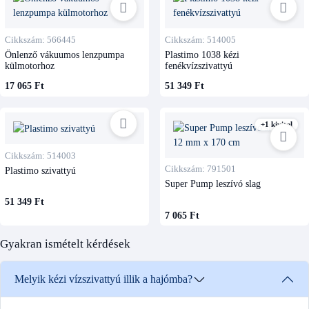
Cikkszám: 566445
Cikkszám: 514005
Önlenző vákuumos lenzpumpa
Plastimo 1038 kézi
külmotorhoz
fenékvízszivattyú
17 065 Ft
51 349 Ft
+1 kivitel
Cikkszám: 514003
Cikkszám: 791501
Plastimo szivattyú
Super Pump leszívó slag
51 349 Ft
7 065 Ft
Gyakran ismételt kérdések
Melyik kézi vízszivattyú illik a hajómba?