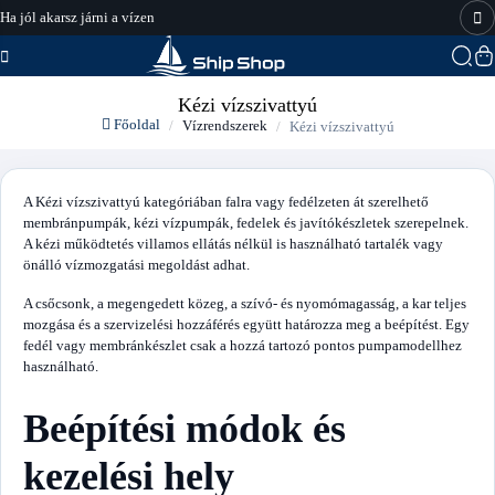
Ha jól akarsz járni a vízen
hajo-felszereles.hu
Kézi vízszivattyú
Főoldal
Vízrendszerek
Kézi vízszivattyú
A Kézi vízszivattyú kategóriában falra vagy fedélzeten át szerelhető
membránpumpák, kézi vízpumpák, fedelek és javítókészletek szerepelnek.
A kézi működtetés villamos ellátás nélkül is használható tartalék vagy
önálló vízmozgatási megoldást adhat.
A csőcsonk, a megengedett közeg, a szívó- és nyomómagasság, a kar teljes
mozgása és a szervizelési hozzáférés együtt határozza meg a beépítést. Egy
fedél vagy membránkészlet csak a hozzá tartozó pontos pumpamodellhez
használható.
Beépítési módok és
kezelési hely