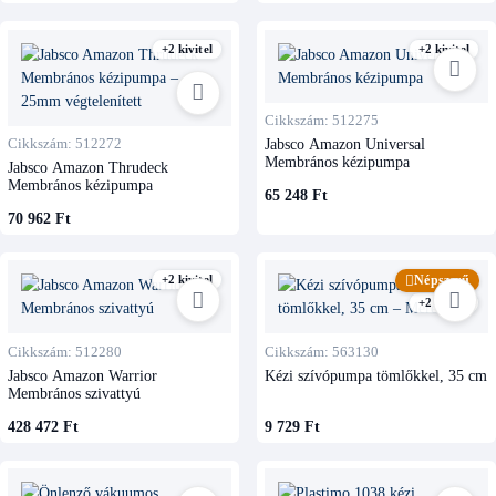
+2 kivitel
+2 kivitel
Cikkszám: 512275
Cikkszám: 512272
Jabsco Amazon Universal
Membrános kézipumpa
Jabsco Amazon Thrudeck
Membrános kézipumpa
65 248 Ft
70 962 Ft
+2 kivitel
Népszerű
+2 kivitel
Cikkszám: 512280
Cikkszám: 563130
Jabsco Amazon Warrior
Kézi szívópumpa tömlőkkel, 35 cm
Membrános szivattyú
428 472 Ft
9 729 Ft