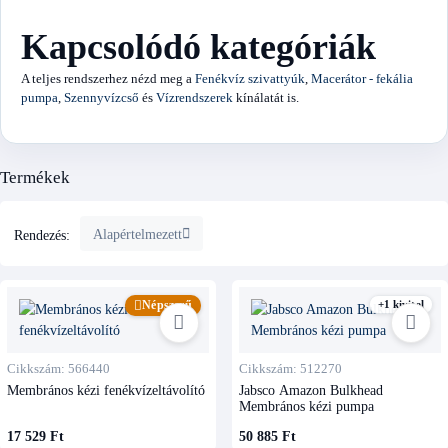
Kapcsolódó kategóriák
A teljes rendszerhez nézd meg a
Fenékvíz szivattyúk
,
Macerátor - fekália
pumpa
,
Szennyvízcső
és
Vízrendszerek
kínálatát is.
Termékek
Alapértelmezett
Rendezés:
Népszerű
+1 kivitel
Cikkszám: 566440
Cikkszám: 512270
Membrános kézi fenékvízeltávolító
Jabsco Amazon Bulkhead
Membrános kézi pumpa
17 529 Ft
50 885 Ft