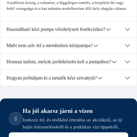
A szállított közeg, a csőméret, a függőleges emelés, a beépítési fal vagy
fedél vastagsága és a kar számára rendelkezésre álló hely alapján válassz.
Használható kézi pumpa vészhelyzeti fenékvízhez?
Miért nem szív fel a membrános kézipumpa?
Honnan tudom, melyik javítókészlet kell a pumpához?
Hogyan próbáljam ki a tartalék kézi szivattyút?
Ha jól akarsz járni a vízen
Iratkozz fel, és elsőként értesülsz az akciókról, az új
hajós felszerelésekről és a praktikus vízi tippekről.
E-mail cím