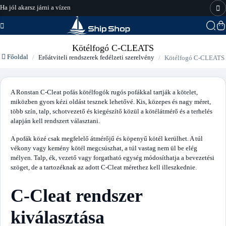
Ha jól akarsz járni a vízen
hajo-felszereles.hu
Kötélfogó C-CLEATS
Főoldal
Erőátviteli rendszerek fedélzeti szerelvény
Kötélfogó C-CLEATS
A Ronstan C-Cleat pofás kötélfogók rugós pofákkal tartják a kötelet,
miközben gyors kézi oldást tesznek lehetővé. Kis, közepes és nagy méret,
több szín, talp, schotvezető és kiegészítő közül a kötélátmérő és a terhelés
alapján kell rendszert választani.
A pofák közé csak megfelelő átmérőjű és köpenyű kötél kerülhet. A túl
vékony vagy kemény kötél megcsúszhat, a túl vastag nem ül be elég
mélyen. Talp, ék, vezető vagy forgatható egység módosíthatja a bevezetési
szöget, de a tartozéknak az adott C-Cleat mérethez kell illeszkednie.
C-Cleat rendszer
kiválasztása