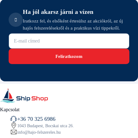
Ha jól akarsz járni a vízen
Iratkozz fel, és elsőként értesülsz az akciókról, az új
hajós felszerelésekről és a praktikus vízi tippekről.
E-mail cím
Feliratkozom
Kapcsolat
+36 70 325 6986
1043 Budapest, Bocskai utca 26.
info@hajo-felszereles.hu