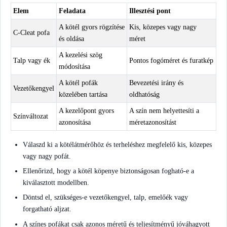
Elem
Feladata
Illesztési pont
A kötél gyors rögzítése
Kis, közepes vagy nagy
C-Cleat pofa
és oldása
méret
A kezelési szög
Talp vagy ék
Pontos fogóméret és furatkép
módosítása
A kötél pofák
Bevezetési irány és
Vezetőkengyel
közelében tartása
oldhatóság
A kezelőpont gyors
A szín nem helyettesíti a
Színváltozat
azonosítása
méretazonosítást
Válaszd ki a kötélátmérőhöz és terheléshez megfelelő kis, közepes
vagy nagy pofát.
Ellenőrizd, hogy a kötél köpenye biztonságosan fogható-e a
kiválasztott modellben.
Döntsd el, szükséges-e vezetőkengyel, talp, emelőék vagy
forgatható aljzat.
A színes pofákat csak azonos méretű és teljesítményű jóváhagyott