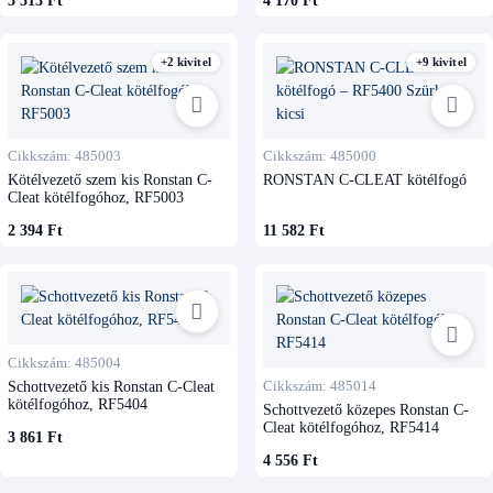
3 513 Ft
4 170 Ft
+2 kivitel
+9 kivitel
Cikkszám: 485003
Cikkszám: 485000
Kötélvezető szem kis Ronstan C-
RONSTAN C-CLEAT kötélfogó
Cleat kötélfogóhoz, RF5003
2 394 Ft
11 582 Ft
Cikkszám: 485004
Schottvezető kis Ronstan C-Cleat
Cikkszám: 485014
kötélfogóhoz, RF5404
Schottvezető közepes Ronstan C-
Cleat kötélfogóhoz, RF5414
3 861 Ft
4 556 Ft