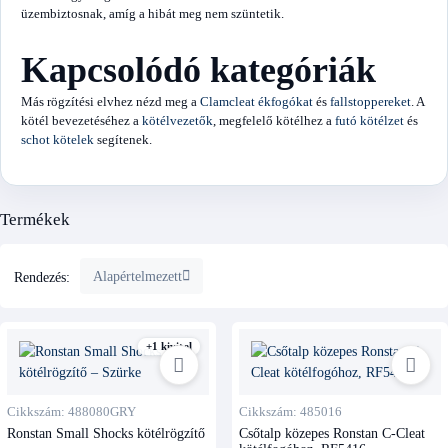
üzembiztosnak, amíg a hibát meg nem szüntetik.
Kapcsolódó kategóriák
Más rögzítési elvhez nézd meg a
Clamcleat ékfogókat
és
fallstoppereket
. A
kötél bevezetéséhez a
kötélvezetők
, megfelelő kötélhez a
futó kötélzet
és
schot kötelek
segítenek.
Termékek
Alapértelmezett
Rendezés:
+1 kivitel
Cikkszám: 488080GRY
Cikkszám: 485016
Ronstan Small Shocks kötélrögzítő
Csőtalp közepes Ronstan C-Cleat