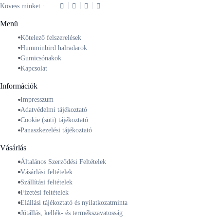
Kövess minket :
Menü
Kötelező felszerelések
Humminbird halradarok
Gumicsónakok
Kapcsolat
Információk
Impresszum
Adatvédelmi tájékoztató
Cookie (süti) tájékoztató
Panaszkezelési tájékoztató
Vásárlás
Általános Szerződési Feltételek
Vásárlási feltételek
Szállítási feltételek
Fizetési feltételek
Elállási tájékoztató és nyilatkozatminta
Jótállás, kellék- és termékszavatosság