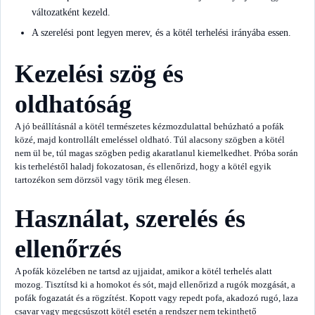
változatként kezeld.
A szerelési pont legyen merev, és a kötél terhelési irányába essen.
Kezelési szög és
oldhatóság
A jó beállításnál a kötél természetes kézmozdulattal behúzható a pofák
közé, majd kontrollált emeléssel oldható. Túl alacsony szögben a kötél
nem ül be, túl magas szögben pedig akaratlanul kiemelkedhet. Próba során
kis terheléstől haladj fokozatosan, és ellenőrizd, hogy a kötél egyik
tartozékon sem dörzsöl vagy törik meg élesen.
Használat, szerelés és
ellenőrzés
A pofák közelében ne tartsd az ujjaidat, amikor a kötél terhelés alatt
mozog. Tisztítsd ki a homokot és sót, majd ellenőrizd a rugók mozgását, a
pofák fogazatát és a rögzítést. Kopott vagy repedt pofa, akadozó rugó, laza
csavar vagy megcsúszott kötél esetén a rendszer nem tekinthető