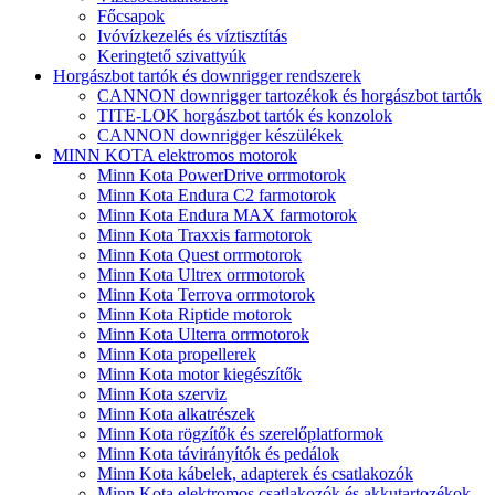
Főcsapok
Ivóvízkezelés és víztisztítás
Keringtető szivattyúk
Horgászbot tartók és downrigger rendszerek
CANNON downrigger tartozékok és horgászbot tartók
TITE-LOK horgászbot tartók és konzolok
CANNON downrigger készülékek
MINN KOTA elektromos motorok
Minn Kota PowerDrive orrmotorok
Minn Kota Endura C2 farmotorok
Minn Kota Endura MAX farmotorok
Minn Kota Traxxis farmotorok
Minn Kota Quest orrmotorok
Minn Kota Ultrex orrmotorok
Minn Kota Terrova orrmotorok
Minn Kota Riptide motorok
Minn Kota Ulterra orrmotorok
Minn Kota propellerek
Minn Kota motor kiegészítők
Minn Kota szerviz
Minn Kota alkatrészek
Minn Kota rögzítők és szerelőplatformok
Minn Kota távirányítók és pedálok
Minn Kota kábelek, adapterek és csatlakozók
Minn Kota elektromos csatlakozók és akkutartozékok