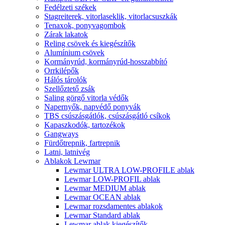
Fedélzeti székek
Stagreiterek, vitorlaseklik, vitorlacsuszkák
Tenaxok, ponyvagombok
Zárak lakatok
Reling csövek és kiegészítők
Alumínium csövek
Kormányrúd, kormányrúd-hosszabbító
Orrkilépők
Hálós tárolók
Szellőztető zsák
Saling görgő vitorla védők
Napernyők, napvédő ponyvák
TBS csúszásgátlók, csúszásgátló csíkok
Kapaszkodók, tartozékok
Gangways
Fürdőtrepnik, fartrepnik
Latni, latnivég
Ablakok Lewmar
Lewmar ULTRA LOW-PROFILE ablak
Lewmar LOW-PROFIL ablak
Lewmar MEDIUM ablak
Lewmar OCEAN ablak
Lewmar rozsdamentes ablakok
Lewmar Standard ablak
Lewmar ablak kiegészítők