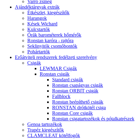
Varró zsineg
Ajándéktárgyak extrák
Étkészlet, kiegészítők
Harangok
Kések Wichard
Kulcstartók
Órák barométerek hőmérők
Ronstan karóra - rajtóra
Seklinyitók csomóbontók
Pohártartók
Erőátviteli rendszerek fedélzeti szerelvény
Csigák
LEWMAR Csigák
Ronstan csigák
Standard csigák
Ronstan csapágyas csigák
Ronstan ORBIT csigák
Fallblock
Ronstan beépíthető csigák
RONSTAN drótkötél csiga
Ronstan Core csigák
Ronstan csigatartozékok és pótalkatrészek
Genoa tartozékok
Trapéz kiegészítők
CLAMCLEAT kötélfogók