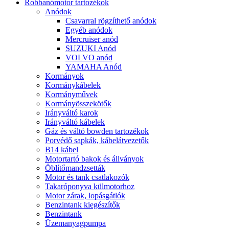
Robbanómotor tartozékok
Anódok
Csavarral rögzíthető anódok
Egyéb anódok
Mercruiser anód
SUZUKI Anód
VOLVO anód
YAMAHA Anód
Kormányok
Kormánykábelek
Kormányművek
Kormányösszekötők
Irányváltó karok
Irányváltó kábelek
Gáz és váltó bowden tartozékok
Porvédő sapkák, kábelátvezetők
B14 kábel
Motortartó bakok és állványok
Öblítőmandzsetták
Motor és tank csatlakozók
Takaróponyva külmotorhoz
Motor zárak, lopásgátlók
Benzintank kiegészítők
Benzintank
Üzemanyagpumpa