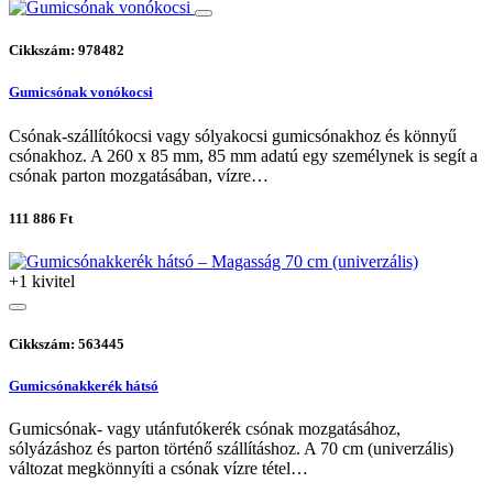
Cikkszám: 978482
Gumicsónak vonókocsi
Csónak-szállítókocsi vagy sólyakocsi gumicsónakhoz és könnyű
csónakhoz. A 260 x 85 mm, 85 mm adatú egy személynek is segít a
csónak parton mozgatásában, vízre…
111 886 Ft
+1 kivitel
Cikkszám: 563445
Gumicsónakkerék hátsó
Gumicsónak- vagy utánfutókerék csónak mozgatásához,
sólyázáshoz és parton történő szállításhoz. A 70 cm (univerzális)
változat megkönnyíti a csónak vízre tétel…