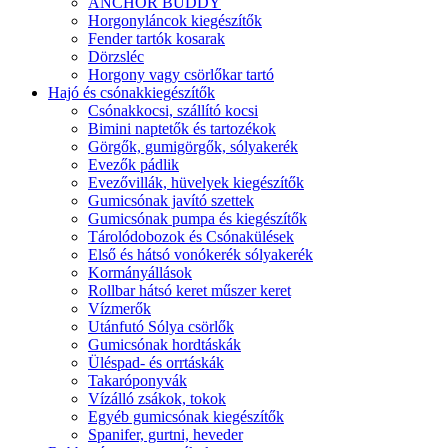
ANCHOR BUDDY
Horgonyláncok kiegészítők
Fender tartók kosarak
Dörzsléc
Horgony vagy csörlőkar tartó
Hajó és csónakkiegészítők
Csónakkocsi, szállító kocsi
Bimini naptetők és tartozékok
Görgők, gumigörgők, sólyakerék
Evezők pádlik
Evezővillák, hüvelyek kiegészítők
Gumicsónak javító szettek
Gumicsónak pumpa és kiegészítők
Tárolódobozok és Csónakülések
Első és hátsó vonókerék sólyakerék
Kormányállások
Rollbar hátsó keret műszer keret
Vízmerők
Utánfutó Sólya csörlők
Gumicsónak hordtáskák
Üléspad- és orrtáskák
Takaróponyvák
Vízálló zsákok, tokok
Egyéb gumicsónak kiegészítők
Spanifer, gurtni, heveder