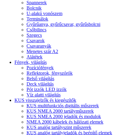
Spannerek
Bolcnik
U-alakú vonószem
Terminálok
Gyűrűanya, gyűrűcsavar, gyűrűsbolcni
Csőbilincs
Szegecs
Csavarok
Csavaranyák
Menetes szár A2
Alátétek
Fények, világítás
Pozíciófények
Reflektorok, fényszórók
Belső világítás
Deck világítás
Pót izzók LED izzók
Víz alatti világítás
KUS visszajelzők és kiegészítők
KUS multifunkciós digitális műszerek
KUS NMEA 2000 tartályműszerek
KUS NMEA 2000 jeladók és modulok
NMEA 2000 kábelek és hálózati elemek
KUS analóg tartályszint műszerek
KUS analóg tartályjeladók és beépítő elemek