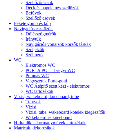
Szellőzőrácsok
Deck és napelemes szellőzők
Befúvók
Szellőző csövek
Fekete gömb és kúp
Navigációs eszközök
Dőlésszögmérők
Iránytűk
Navigációs vonalzók körzők táskák
Széljelzők
Szélmérő
WC
Elektromos WC
PORTA POTTI vegyi WC
Pumpás WC
Vegyszerek Porta-potti
WC Átépítő szett kézi - elektromos
WC tartozékok
Vízisí, wakeboard, kneeboard, tube
Tube-ok
Vízisí
Vízisí, tube, wakeboard kötelek kiegészítők
Wakeboard és kneeboard
Hidraulikus kormányművek tartozékok
Matricák, dekorcsíkok