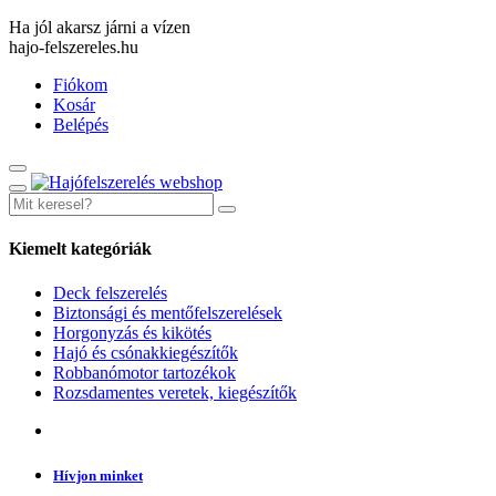
Ha jól akarsz járni a vízen
hajo-felszereles.hu
Fiókom
Kosár
Belépés
Kiemelt kategóriák
Deck felszerelés
Biztonsági és mentőfelszerelések
Horgonyzás és kikötés
Hajó és csónakkiegészítők
Robbanómotor tartozékok
Rozsdamentes veretek, kiegészítők
Hívjon minket