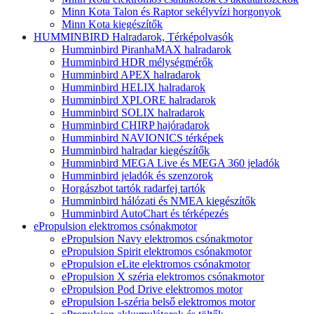
Minn Kota Talon és Raptor sekélyvízi horgonyok
Minn Kota kiegészítők
HUMMINBIRD Halradarok, Térképolvasók
Humminbird PiranhaMAX halradarok
Humminbird HDR mélységmérők
Humminbird APEX halradarok
Humminbird HELIX halradarok
Humminbird XPLORE halradarok
Humminbird SOLIX halradarok
Humminbird CHIRP hajóradarok
Humminbird NAVIONICS térképek
Humminbird halradar kiegészítők
Humminbird MEGA Live és MEGA 360 jeladók
Humminbird jeladók és szenzorok
Horgászbot tartók radarfej tartók
Humminbird hálózati és NMEA kiegészítők
Humminbird AutoChart és térképezés
ePropulsion elektromos csónakmotor
ePropulsion Navy elektromos csónakmotor
ePropulsion Spirit elektromos csónakmotor
ePropulsion eLite elektromos csónakmotor
ePropulsion X széria elektromos csónakmotor
ePropulsion Pod Drive elektromos motor
ePropulsion I-széria belső elektromos motor