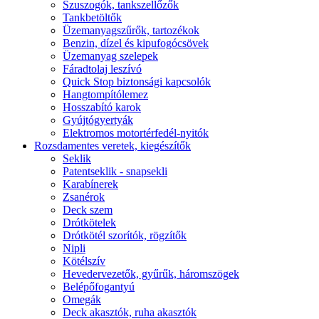
Szuszogók, tankszellőzők
Tankbetöltők
Üzemanyagszűrők, tartozékok
Benzin, dízel és kipufogócsövek
Üzemanyag szelepek
Fáradtolaj leszívó
Quick Stop biztonsági kapcsolók
Hangtompítólemez
Hosszabító karok
Gyújtógyertyák
Elektromos motortérfedél-nyitók
Rozsdamentes veretek, kiegészítők
Seklik
Patentseklik - snapsekli
Karabínerek
Zsanérok
Deck szem
Drótkötelek
Drótkötél szorítók, rögzítők
Nipli
Kötélszív
Hevedervezetők, gyűrűk, háromszögek
Belépőfogantyú
Omegák
Deck akasztók, ruha akasztók