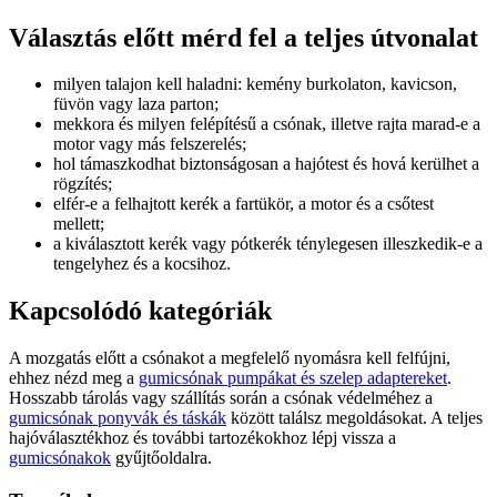
Választás előtt mérd fel a teljes útvonalat
milyen talajon kell haladni: kemény burkolaton, kavicson,
füvön vagy laza parton;
mekkora és milyen felépítésű a csónak, illetve rajta marad-e a
motor vagy más felszerelés;
hol támaszkodhat biztonságosan a hajótest és hová kerülhet a
rögzítés;
elfér-e a felhajtott kerék a fartükör, a motor és a csőtest
mellett;
a kiválasztott kerék vagy pótkerék ténylegesen illeszkedik-e a
tengelyhez és a kocsihoz.
Kapcsolódó kategóriák
A mozgatás előtt a csónakot a megfelelő nyomásra kell felfújni,
ehhez nézd meg a
gumicsónak pumpákat és szelep adaptereket
.
Hosszabb tárolás vagy szállítás során a csónak védelméhez a
gumicsónak ponyvák és táskák
között találsz megoldásokat. A teljes
hajóválasztékhoz és további tartozékokhoz lépj vissza a
gumicsónakok
gyűjtőoldalra.