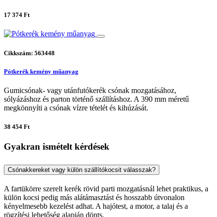
17 374 Ft
Cikkszám: 563448
Pótkerék kemény műanyag
Gumicsónak- vagy utánfutókerék csónak mozgatásához,
sólyázáshoz és parton történő szállításhoz. A 390 mm méretű
megkönnyíti a csónak vízre tételét és kihúzását.
38 454 Ft
Gyakran ismételt kérdések
Csónakkereket vagy külön szállítókocsit válasszak?
A fartükörre szerelt kerék rövid parti mozgatásnál lehet praktikus, a
külön kocsi pedig más alátámasztást és hosszabb útvonalon
kényelmesebb kezelést adhat. A hajótest, a motor, a talaj és a
rögzítési lehetőség alapján dönts.