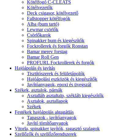
Kötélfogó C-CLEATS
Kötélvezetők
Deck csigasor, kötélvezető
Fallstopper kötélfogók
Alba (bum tartó)
Lewmar csörlők
Csörlőkarok
Spinakker bum és kiegészítők
Fockrollerek és forgók Ronstan
Bamar merev forstag
Bamar Roll Gen
PROFURL Fockrollerek és forgók
Hajóápolás és javítás
Tisztítószerek és felületápolók
Hajóápolási eszközök és kiegészítők
Javítóanyagok, epoxi és üvegszál
Székek, asztalok, párnák
Asztalláb asztaltalp, székláb kiegészítők
Asztalok, asztallapok
Székek
Festékek hajóápolás algagátlás
Tapaszok - javítóanyagok
Javító tömítőanyagok
Vitorla, spinakker javítók, ragasztó szalagok
Szellőzők és szellőzőrendszerek