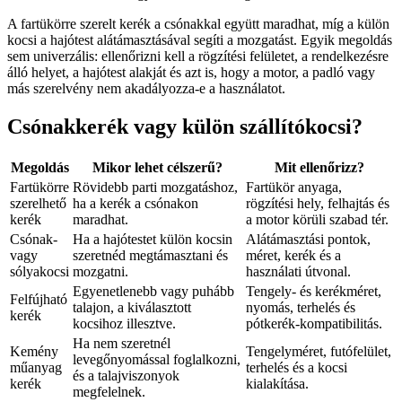
A fartükörre szerelt kerék a csónakkal együtt maradhat, míg a külön
kocsi a hajótest alátámasztásával segíti a mozgatást. Egyik megoldás
sem univerzális: ellenőrizni kell a rögzítési felületet, a rendelkezésre
álló helyet, a hajótest alakját és azt is, hogy a motor, a padló vagy
más szerelvény nem akadályozza-e a használatot.
Csónakkerék vagy külön szállítókocsi?
Megoldás
Mikor lehet célszerű?
Mit ellenőrizz?
Fartükörre
Rövidebb parti mozgatáshoz,
Fartükör anyaga,
szerelhető
ha a kerék a csónakon
rögzítési hely, felhajtás és
kerék
maradhat.
a motor körüli szabad tér.
Csónak-
Ha a hajótestet külön kocsin
Alátámasztási pontok,
vagy
szeretnéd megtámasztani és
méret, kerék és a
sólyakocsi
mozgatni.
használati útvonal.
Egyenetlenebb vagy puhább
Tengely- és kerékméret,
Felfújható
talajon, a kiválasztott
nyomás, terhelés és
kerék
kocsihoz illesztve.
pótkerék-kompatibilitás.
Ha nem szeretnél
Kemény
Tengelyméret, futófelület,
levegőnyomással foglalkozni,
műanyag
terhelés és a kocsi
és a talajviszonyok
kerék
kialakítása.
megfelelnek.