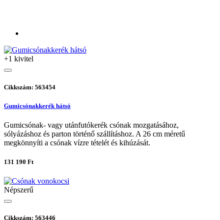
+1 kivitel
Cikkszám: 563454
Gumicsónakkerék hátsó
Gumicsónak- vagy utánfutókerék csónak mozgatásához,
sólyázáshoz és parton történő szállításhoz. A 26 cm méretű
megkönnyíti a csónak vízre tételét és kihúzását.
131 190 Ft
Népszerű
Cikkszám: 563446