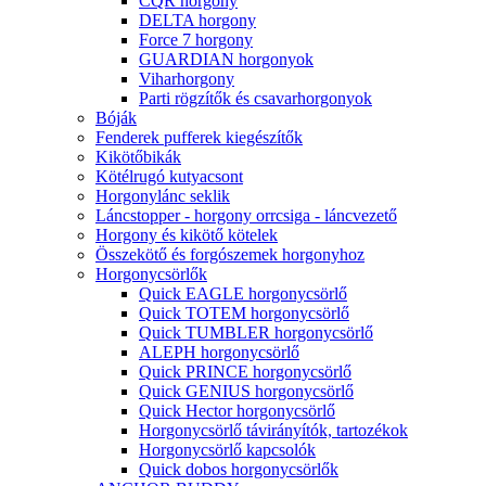
CQR horgony
DELTA horgony
Force 7 horgony
GUARDIAN horgonyok
Viharhorgony
Parti rögzítők és csavarhorgonyok
Bóják
Fenderek pufferek kiegészítők
Kikötőbikák
Kötélrugó kutyacsont
Horgonylánc seklik
Láncstopper - horgony orrcsiga - láncvezető
Horgony és kikötő kötelek
Összekötő és forgószemek horgonyhoz
Horgonycsörlők
Quick EAGLE horgonycsörlő
Quick TOTEM horgonycsörlő
Quick TUMBLER horgonycsörlő
ALEPH horgonycsörlő
Quick PRINCE horgonycsörlő
Quick GENIUS horgonycsörlő
Quick Hector horgonycsörlő
Horgonycsörlő távirányítók, tartozékok
Horgonycsörlő kapcsolók
Quick dobos horgonycsörlők