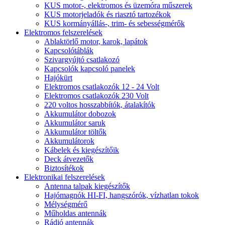
KUS motor-, elektromos és üzemóra műszerek
KUS motorjeladók és riasztó tartozékok
KUS kormányállás-, trim- és sebességmérők
Elektromos felszerelések
Ablaktörlő motor, karok, lapátok
Kapcsolótáblák
Szivargyújtó csatlakozó
Kapcsolók kapcsoló panelek
Hajókürt
Elektromos csatlakozók 12 - 24 Volt
Elektromos csatlakozók 230 Volt
220 voltos hosszabbítók, átalakítók
Akkumulátor dobozok
Akkumulátor saruk
Akkumulátor töltők
Akkumulátorok
Kábelek és kiegészítőik
Deck átvezetők
Biztosítékok
Elektronikai felszerelések
Antenna talpak kiegészítők
Hajómagnók HI-FI, hangszórók, vízhatlan tokok
Mélységmérő
Műholdas antennák
Rádió antennák