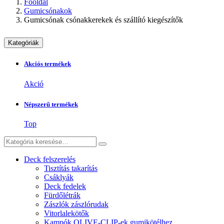
Főoldal
Gumicsónakok
Gumicsónak csónakkerekek és szállító kiegészítők
Kategóriák
Akciós termékek
Akció
Népszerű termékek
Top
Deck felszerelés
Tisztítás takarítás
Csáklyák
Deck fedelek
Fürdőlétrák
Zászlók zászlórudak
Vitorlalekötők
Kampók OLIVE-CLIP-ek gumikötélhez