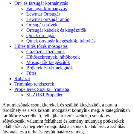
Orr- és farsugár kormányzás
Farsugár kormányzás
Lewmar Orrsugár
Lewmar orrsugár anód
Orrsugár csövek
Orrsugár kábelek és kiegészítők
Quick orrsugár
Quick orrsugár kiegészítők, irányítás
Hűtés fűtés főzés mosogatás
Gázfőzők főzőlapok
Hűtőszekrények, hűtőboxok
Mosogatók kiegészítők
Bojlerek és vízmelegítők
Fűtés
Ruházat
Trimmlap rendszerek
Propellerek Suzuki - Yamaha
SUZUKI Propeller
A gumicsónak csónakkerekek és szállító kiegészítők a part, a
tárolóhely és a víz közötti mozgatást könnyítik meg. A kategóriában
fartükörre szerelhető, felhajtható kerékszettek, csónak- és
sólyakocsik, valamint felfújható és kemény műanyag pótkerekek
találhatók. A megfelelő megoldást a csónak kialakítása, a szállítás
útvonala és a terhelés együtt határozza meg.