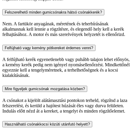
Felszerelhető minden gumicsónakra hátsó csónakkerék?
Nem. A fartükör anyagának, méretének és teherbírásának
alkalmasnak kell lennie a rögzítésre, és elegendő hely kell a kerék
felhajtásához. A motor és más szerelvények helyzetét is ellenőrizd.
Felfújható vagy kemény pótkereket érdemes venni?
A felfújható kerék egyenetlenebb vagy puhább talajon lehet előnyös,
a kemény kerék pedig nem igényel nyomásellenőrzést. Mindkettőnél
egyeznie kell a tengelyméretnek, a terhelhetőségnek és a kocsi
kialakításának.
Mire figyeljek gumicsónak mozgatása közben?
A csónakot a kijelölt alátámasztási pontokon terheld, rögzítsd a laza
felszerelést, és kerüld a hajótest húzását éles vagy durva felületen.
Indulás előtt nézd át a kereket, a tengelyt és minden rögzítőelemet.
Használható csónakkocsi közúti utánfutó helyett?