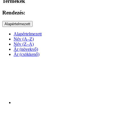
Termékek
Rendezés:
Alapértelmezett
Alapértelmezett
Név (A–Z)
Név (Z–A)
Ár (növekvő)
Ár (csökkenő)