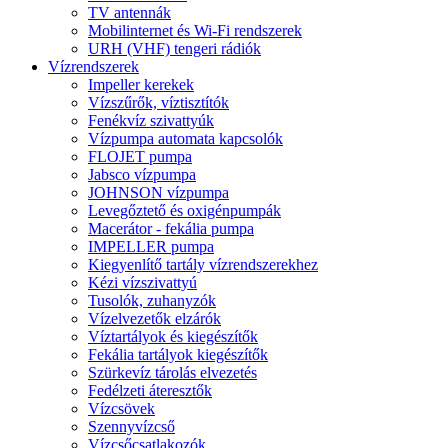
TV antennák
Mobilinternet és Wi-Fi rendszerek
URH (VHF) tengeri rádiók
Vízrendszerek
Impeller kerekek
Vízszűrők, víztisztítók
Fenékvíz szivattyúk
Vízpumpa automata kapcsolók
FLOJET pumpa
Jabsco vízpumpa
JOHNSON vízpumpa
Levegőztető és oxigénpumpák
Macerátor - fekália pumpa
IMPELLER pumpa
Kiegyenlítő tartály vízrendszerekhez
Kézi vízszivattyú
Tusolók, zuhanyzók
Vízelvezetők elzárók
Víztartályok és kiegészítők
Fekália tartályok kiegészítők
Szürkevíz tárolás elvezetés
Fedélzeti áteresztők
Vízcsövek
Szennyvízcső
Vízcsőcsatlakozók