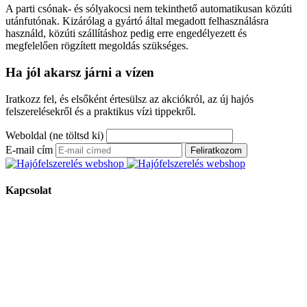
A parti csónak- és sólyakocsi nem tekinthető automatikusan közúti
utánfutónak. Kizárólag a gyártó által megadott felhasználásra
használd, közúti szállításhoz pedig erre engedélyezett és
megfelelően rögzített megoldás szükséges.
Ha jól akarsz járni a vízen
Iratkozz fel, és elsőként értesülsz az akciókról, az új hajós
felszerelésekről és a praktikus vízi tippekről.
Weboldal (ne töltsd ki)
E-mail cím
Feliratkozom
Kapcsolat