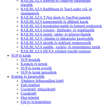
RAILBLAZA RibPort és QuikPort ragasztható
rögzítők
RAILBLAZA RailMount és TracLoader cső- és
sínadapterek
RAILBLAZA T-Nut sínek és TracPort panelek
RAILBLAZA kameratartók és állítható karok
RAILBLAZA horgászbot-tartók és bottartó rendszerek
RAILBLAZA echolot-, fishfinder- és jeladótartók
RAILBLAZA mobil-, tablet- és képernyőtartók
RAILBLAZA világítás és láthatósági kiegészítők
RAILBLAZA tárolók és fedélzeti rendszerezők
RAILBLAZA paddle-, eszköz- és motortámasz tartók
RAILBLAZA HEXX erősített rögzítő rendszer
SUP és kajak
SUP deszkák
Kajakok és kenuk
SUP és kajak evezők
SUP és kajak tartozékok
Kötelek és kiegészítők
Általános felhasználású kötél
Futó kötélzet
Úszókötél, felúszókötél
Gumikötél
Shot kötelek
Fall és Schotkötélzet