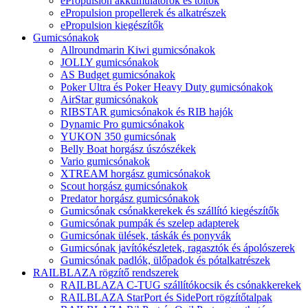
ePropulsion akkumulátorok és töltők
ePropulsion propellerek és alkatrészek
ePropulsion kiegészítők
Gumicsónakok
Allroundmarin Kiwi gumicsónakok
JOLLY gumicsónakok
AS Budget gumicsónakok
Poker Ultra és Poker Heavy Duty gumicsónakok
AirStar gumicsónakok
RIBSTAR gumicsónakok és RIB hajók
Dynamic Pro gumicsónakok
YUKON 350 gumicsónak
Belly Boat horgász úszószékek
Vario gumicsónakok
XTREAM horgász gumicsónakok
Scout horgász gumicsónakok
Predator horgász gumicsónakok
Gumicsónak csónakkerekek és szállító kiegészítők
Gumicsónak pumpák és szelep adapterek
Gumicsónak ülések, táskák és ponyvák
Gumicsónak javítókészletek, ragasztók és ápolószerek
Gumicsónak padlók, ülőpadok és pótalkatrészek
RAILBLAZA rögzítő rendszerek
RAILBLAZA C-TUG szállítókocsik és csónakkerekek
RAILBLAZA StarPort és SidePort rögzítőtalpak