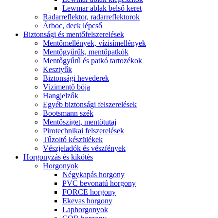
Lewmar ablak belső keret
Radarreflektor, radarreflektorok
Árboc, deck lépcső
Biztonsági és mentőfelszerelések
Mentőmellények, vízisímellények
Mentőgyűrűk, mentőpatkók
Mentőgyűrű és patkó tartozékok
Kesztyűk
Biztonsági hevederek
Vízimentő bója
Hangjelzők
Egyéb biztonsági felszerelések
Bootsmann szék
Mentősziget, mentőtutaj
Pirotechnikai felszerelések
Tűzoltó készülékek
Vészjeladók és vészfények
Horgonyzás és kikötés
Horgonyok
Négykapás horgony
PVC bevonatú horgony
FORCE horgony
Ekevas horgony
Laphorgonyok