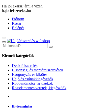
Ha jól akarsz járni a vízen
hajo-felszereles.hu
Fiókom
Kosár
Belépés
Kiemelt kategóriák
Deck felszerelés
Biztonsági és mentőfelszerelések
Horgonyzás és kikötés
Hajó és csónakkiegészítők
Robbanómotor tartozékok
Rozsdamentes veretek, kiegészítők
Hívjon minket