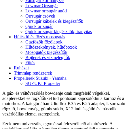
Farsugár kormányzás
Lewmar Orrsugár
Lewmar orrsugár anód
Orrsugár csövek
Orrsugár kábelek és kiegészítők
Quick orrsugár
Quick orrsugár kiegészítők, irányítás
Hűtés fűtés főzés mosogatás
Gázfőzők főzőlapok
Hűtőszekrények, hűtőboxok
Mosogatók kiegészítők
Bojlerek és vízmelegítők
Fűtés
Ruházat
Trimmlap rendszerek
Propellerek Suzuki - Yamaha
SUZUKI Propeller
A gáz- és váltóvezérlés bowdenje csak megfelelő végekkel,
adapterekkel és rögzítőkkel tud pontosan kapcsolódni a karhoz és a
motorhoz. A kategóriában Ultraflex K35 és K25 adapter, L sorozatú
rögzítő, bowdenvég, gömbcsukló, X12 indításgátló és második
vezérlőállás elemei szerepelnek.
Ezek nem univerzális, egymással felcserélhető alkatrészek. A
vezérlőkar családja, a bowden típusa, a motoroldali geometria, a