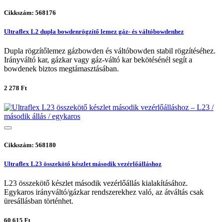
Cikkszám: 568176
Ultraflex L2 dupla bowdenrögzítő lemez gáz- és váltóbowdenhez
Dupla rögzítőlemez gázbowden és váltóbowden stabil rögzítéséhez.
Irányváltó kar, gázkar vagy gáz-váltó kar bekötésénél segít a
bowdenek biztos megtámasztásában.
2 278 Ft
Cikkszám: 568180
Ultraflex L23 összekötő készlet második vezérlőálláshoz
L23 összekötő készlet második vezérlőállás kialakításához.
Egykaros irányváltó/gázkar rendszerekhez való, az átváltás csak
üresállásban történhet.
60 615 Ft