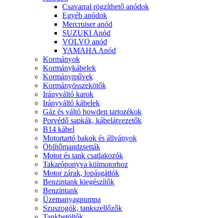
Csavarral rögzíthető anódok
Egyéb anódok
Mercruiser anód
SUZUKI Anód
VOLVO anód
YAMAHA Anód
Kormányok
Kormánykábelek
Kormányművek
Kormányösszekötők
Irányváltó karok
Irányváltó kábelek
Gáz és váltó bowden tartozékok
Porvédő sapkák, kábelátvezetők
B14 kábel
Motortartó bakok és állványok
Öblítőmandzsetták
Motor és tank csatlakozók
Takaróponyva külmotorhoz
Motor zárak, lopásgátlók
Benzintank kiegészítők
Benzintank
Üzemanyagpumpa
Szuszogók, tankszellőzők
Tankbetöltők