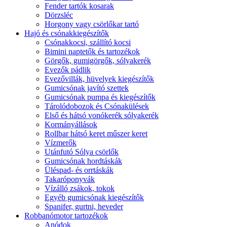
Fender tartók kosarak
Dörzsléc
Horgony vagy csörlőkar tartó
Hajó és csónakkiegészítők
Csónakkocsi, szállító kocsi
Bimini naptetők és tartozékok
Görgők, gumigörgők, sólyakerék
Evezők pádlik
Evezővillák, hüvelyek kiegészítők
Gumicsónak javító szettek
Gumicsónak pumpa és kiegészítők
Tárolódobozok és Csónakülések
Első és hátsó vonókerék sólyakerék
Kormányállások
Rollbar hátsó keret műszer keret
Vízmerők
Utánfutó Sólya csörlők
Gumicsónak hordtáskák
Üléspad- és orrtáskák
Takaróponyvák
Vízálló zsákok, tokok
Egyéb gumicsónak kiegészítők
Spanifer, gurtni, heveder
Robbanómotor tartozékok
Anódok