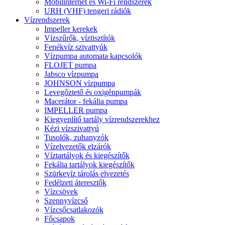
Mobilinternet és Wi-Fi rendszerek
URH (VHF) tengeri rádiók
Vízrendszerek
Impeller kerekek
Vízszűrők, víztisztítók
Fenékvíz szivattyúk
Vízpumpa automata kapcsolók
FLOJET pumpa
Jabsco vízpumpa
JOHNSON vízpumpa
Levegőztető és oxigénpumpák
Macerátor - fekália pumpa
IMPELLER pumpa
Kiegyenlítő tartály vízrendszerekhez
Kézi vízszivattyú
Tusolók, zuhanyzók
Vízelvezetők elzárók
Víztartályok és kiegészítők
Fekália tartályok kiegészítők
Szürkevíz tárolás elvezetés
Fedélzeti áteresztők
Vízcsövek
Szennyvízcső
Vízcsőcsatlakozók
Főcsapok