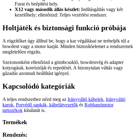
Furat és beépítési hely.
X12 vagy második állás készlet:
Indításgátlás vagy két
kezelőhely; ellenőrizd: Teljes vezérlési rendszer.
Holtjáték és biztonsági funkció próbája
A rögzítőket úgy állítsd be, hogy a kar végállásai ne terheljék túl a
bowdent vagy a motor karját. Minden biztosítóelemet a rendszernek
megfelelően rögzíts.
Szezononként ellenőrizd a gömbcsukló, bowdenvég és adapter
kotyogását, korrózióját és repedését. A bizonytalan váltás vagy
gázadás azonnali beállítást igényel.
Kapcsolódó kategóriák
A teljes rendszerhez nézd meg az
Irányváltó kábelek
,
Irányváltó
karok
,
Porvédő sapkák, kábelátvezetők
és
Robbanómotor
tartozékok
kínálatát is.
Termékek
Rendezés: