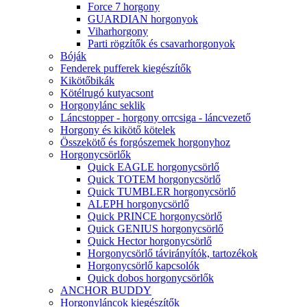
Force 7 horgony
GUARDIAN horgonyok
Viharhorgony
Parti rögzítők és csavarhorgonyok
Bóják
Fenderek pufferek kiegészítők
Kikötőbikák
Kötélrugó kutyacsont
Horgonylánc seklik
Láncstopper - horgony orrcsiga - láncvezető
Horgony és kikötő kötelek
Összekötő és forgószemek horgonyhoz
Horgonycsörlők
Quick EAGLE horgonycsörlő
Quick TOTEM horgonycsörlő
Quick TUMBLER horgonycsörlő
ALEPH horgonycsörlő
Quick PRINCE horgonycsörlő
Quick GENIUS horgonycsörlő
Quick Hector horgonycsörlő
Horgonycsörlő távirányítók, tartozékok
Horgonycsörlő kapcsolók
Quick dobos horgonycsörlők
ANCHOR BUDDY
Horgonyláncok kiegészítők