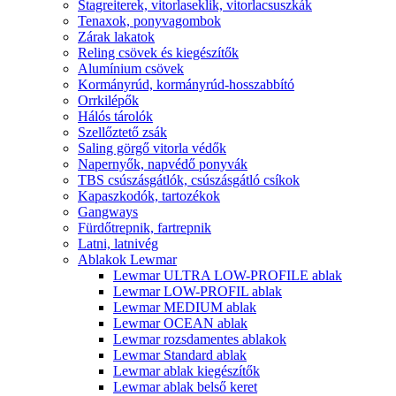
Stagreiterek, vitorlaseklik, vitorlacsuszkák
Tenaxok, ponyvagombok
Zárak lakatok
Reling csövek és kiegészítők
Alumínium csövek
Kormányrúd, kormányrúd-hosszabbító
Orrkilépők
Hálós tárolók
Szellőztető zsák
Saling görgő vitorla védők
Napernyők, napvédő ponyvák
TBS csúszásgátlók, csúszásgátló csíkok
Kapaszkodók, tartozékok
Gangways
Fürdőtrepnik, fartrepnik
Latni, latnivég
Ablakok Lewmar
Lewmar ULTRA LOW-PROFILE ablak
Lewmar LOW-PROFIL ablak
Lewmar MEDIUM ablak
Lewmar OCEAN ablak
Lewmar rozsdamentes ablakok
Lewmar Standard ablak
Lewmar ablak kiegészítők
Lewmar ablak belső keret