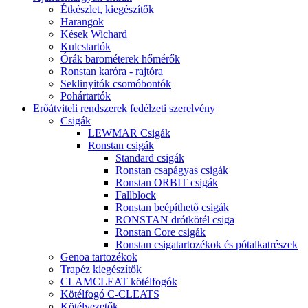
Étkészlet, kiegészítők
Harangok
Kések Wichard
Kulcstartók
Órák barométerek hőmérők
Ronstan karóra - rajtóra
Seklinyitók csomóbontók
Pohártartók
Erőátviteli rendszerek fedélzeti szerelvény
Csigák
LEWMAR Csigák
Ronstan csigák
Standard csigák
Ronstan csapágyas csigák
Ronstan ORBIT csigák
Fallblock
Ronstan beépíthető csigák
RONSTAN drótkötél csiga
Ronstan Core csigák
Ronstan csigatartozékok és pótalkatrészek
Genoa tartozékok
Trapéz kiegészítők
CLAMCLEAT kötélfogók
Kötélfogó C-CLEATS
Kötélvezetők