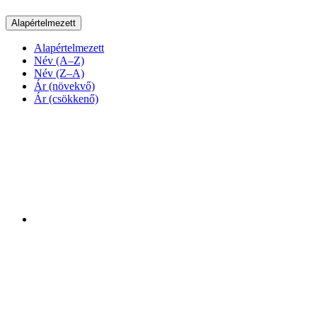
Alapértelmezett
Alapértelmezett
Név (A–Z)
Név (Z–A)
Ár (növekvő)
Ár (csökkenő)