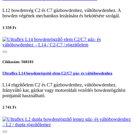
L12 bowdenvég C2 és C7 gázbowdenhez, váltóbowdenhez. A
bowden végének mechanikus lezárására és bekötésére szolgál.
3 359 Ft
Cikkszám: 568181
Ultraflex L14 bowdenrögzítő elem C2/C7 gáz- és váltóbowdenhez
L14 rögzítőelem C2 és C7 gázbowdenhez, váltóbowdenhez.
Irányváltó kar, gázkar vagy motoroldali vezérlés bowdenrögzítési
pontjainál használható.
2 741 Ft