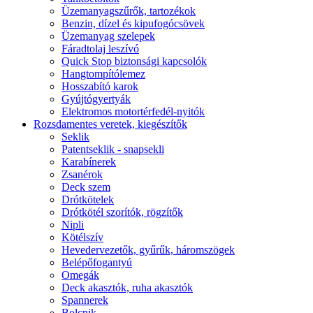
Üzemanyagszűrők, tartozékok
Benzin, dízel és kipufogócsövek
Üzemanyag szelepek
Fáradtolaj leszívó
Quick Stop biztonsági kapcsolók
Hangtompítólemez
Hosszabító karok
Gyújtógyertyák
Elektromos motortérfedél-nyitók
Rozsdamentes veretek, kiegészítők
Seklik
Patentseklik - snapsekli
Karabínerek
Zsanérok
Deck szem
Drótkötelek
Drótkötél szorítók, rögzítők
Nipli
Kötélszív
Hevedervezetők, gyűrűk, háromszögek
Belépőfogantyú
Omegák
Deck akasztók, ruha akasztók
Spannerek
Bolcnik