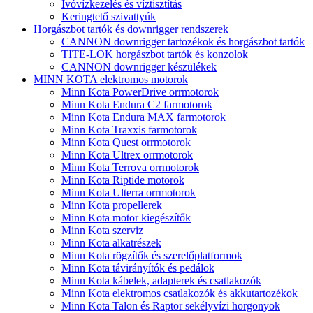
Ivóvízkezelés és víztisztítás
Keringtető szivattyúk
Horgászbot tartók és downrigger rendszerek
CANNON downrigger tartozékok és horgászbot tartók
TITE-LOK horgászbot tartók és konzolok
CANNON downrigger készülékek
MINN KOTA elektromos motorok
Minn Kota PowerDrive orrmotorok
Minn Kota Endura C2 farmotorok
Minn Kota Endura MAX farmotorok
Minn Kota Traxxis farmotorok
Minn Kota Quest orrmotorok
Minn Kota Ultrex orrmotorok
Minn Kota Terrova orrmotorok
Minn Kota Riptide motorok
Minn Kota Ulterra orrmotorok
Minn Kota propellerek
Minn Kota motor kiegészítők
Minn Kota szerviz
Minn Kota alkatrészek
Minn Kota rögzítők és szerelőplatformok
Minn Kota távirányítók és pedálok
Minn Kota kábelek, adapterek és csatlakozók
Minn Kota elektromos csatlakozók és akkutartozékok
Minn Kota Talon és Raptor sekélyvízi horgonyok