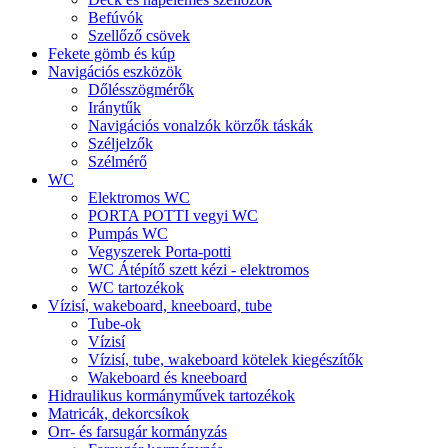
Befúvók
Szellőző csövek
Fekete gömb és kúp
Navigációs eszközök
Dőlésszögmérők
Iránytűk
Navigációs vonalzók körzők táskák
Széljelzők
Szélmérő
WC
Elektromos WC
PORTA POTTI vegyi WC
Pumpás WC
Vegyszerek Porta-potti
WC Átépítő szett kézi - elektromos
WC tartozékok
Vízisí, wakeboard, kneeboard, tube
Tube-ok
Vízisí
Vízisí, tube, wakeboard kötelek kiegészítők
Wakeboard és kneeboard
Hidraulikus kormányművek tartozékok
Matricák, dekorcsíkok
Orr- és farsugár kormányzás