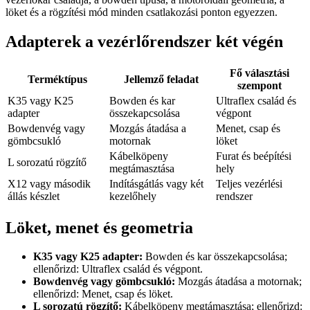
löket és a rögzítési mód minden csatlakozási ponton egyezzen.
Adapterek a vezérlőrendszer két végén
Fő választási
Terméktípus
Jellemző feladat
szempont
K35 vagy K25
Bowden és kar
Ultraflex család és
adapter
összekapcsolása
végpont
Bowdenvég vagy
Mozgás átadása a
Menet, csap és
gömbcsukló
motornak
löket
Kábelköpeny
Furat és beépítési
L sorozatú rögzítő
megtámasztása
hely
X12 vagy második
Indításgátlás vagy két
Teljes vezérlési
állás készlet
kezelőhely
rendszer
Löket, menet és geometria
K35 vagy K25 adapter:
Bowden és kar összekapcsolása;
ellenőrizd: Ultraflex család és végpont.
Bowdenvég vagy gömbcsukló:
Mozgás átadása a motornak;
ellenőrizd: Menet, csap és löket.
L sorozatú rögzítő:
Kábelköpeny megtámasztása; ellenőrizd: