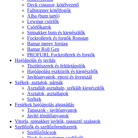
Deck csigasor, kötélvezető
Fallstopper kötélfogók
Alba (bum tartó)
Lewmar csörlők
Csörlőkarok
Spinakker bum és kiegészítők
Fockrollerek és forgók Ronstan
Bamar merev forstag
Bamar Roll Gen
PROFURL Fockrollerek és forgók
Hajóápolás és javítás
Tisztítószerek és felületápolók
Hajóápolási eszközök és kiegészítők
Javítóanyagok, epoxi és üvegszál
Székek, asztalok, párnák
Asztalláb asztaltalp, székláb kiegészítők
Asztalok, asztallapok
Székek
Festékek hajóápolás algagátlás
Tapaszok - javítóanyagok
Javító tömítőanyagok
Vitorla, spinakker javítók, ragasztó szalagok
Szellőzők és szellőzőrendszerek
Szellőzőrácsok
Deck és napelemes szellőzők