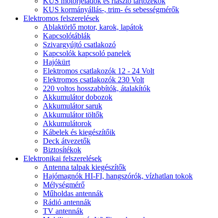
KUS motorjeladók és riasztó tartozékok
KUS kormányállás-, trim- és sebességmérők
Elektromos felszerelések
Ablaktörlő motor, karok, lapátok
Kapcsolótáblák
Szivargyújtó csatlakozó
Kapcsolók kapcsoló panelek
Hajókürt
Elektromos csatlakozók 12 - 24 Volt
Elektromos csatlakozók 230 Volt
220 voltos hosszabbítók, átalakítók
Akkumulátor dobozok
Akkumulátor saruk
Akkumulátor töltők
Akkumulátorok
Kábelek és kiegészítőik
Deck átvezetők
Biztosítékok
Elektronikai felszerelések
Antenna talpak kiegészítők
Hajómagnók HI-FI, hangszórók, vízhatlan tokok
Mélységmérő
Műholdas antennák
Rádió antennák
TV antennák