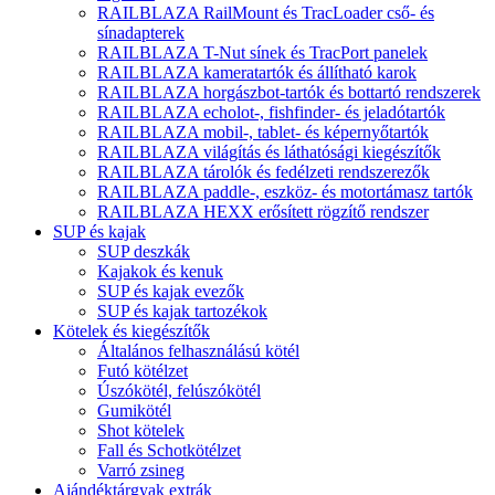
RAILBLAZA RailMount és TracLoader cső- és
sínadapterek
RAILBLAZA T-Nut sínek és TracPort panelek
RAILBLAZA kameratartók és állítható karok
RAILBLAZA horgászbot-tartók és bottartó rendszerek
RAILBLAZA echolot-, fishfinder- és jeladótartók
RAILBLAZA mobil-, tablet- és képernyőtartók
RAILBLAZA világítás és láthatósági kiegészítők
RAILBLAZA tárolók és fedélzeti rendszerezők
RAILBLAZA paddle-, eszköz- és motortámasz tartók
RAILBLAZA HEXX erősített rögzítő rendszer
SUP és kajak
SUP deszkák
Kajakok és kenuk
SUP és kajak evezők
SUP és kajak tartozékok
Kötelek és kiegészítők
Általános felhasználású kötél
Futó kötélzet
Úszókötél, felúszókötél
Gumikötél
Shot kötelek
Fall és Schotkötélzet
Varró zsineg
Ajándéktárgyak extrák