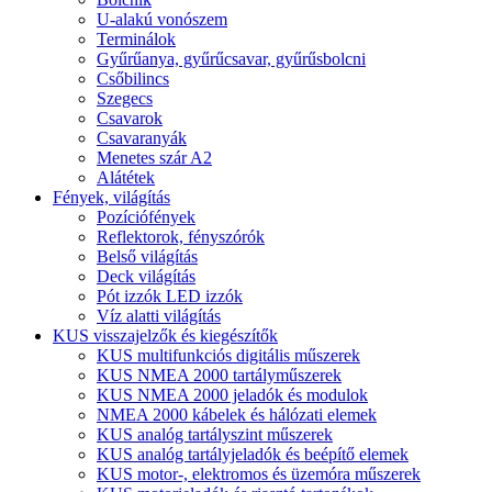
U-alakú vonószem
Terminálok
Gyűrűanya, gyűrűcsavar, gyűrűsbolcni
Csőbilincs
Szegecs
Csavarok
Csavaranyák
Menetes szár A2
Alátétek
Fények, világítás
Pozíciófények
Reflektorok, fényszórók
Belső világítás
Deck világítás
Pót izzók LED izzók
Víz alatti világítás
KUS visszajelzők és kiegészítők
KUS multifunkciós digitális műszerek
KUS NMEA 2000 tartályműszerek
KUS NMEA 2000 jeladók és modulok
NMEA 2000 kábelek és hálózati elemek
KUS analóg tartályszint műszerek
KUS analóg tartályjeladók és beépítő elemek
KUS motor-, elektromos és üzemóra műszerek