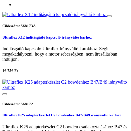
Cikkszám: 568173A
Ultraflex X12 indításgátló kapcsoló irányváltó karhoz
Indításgátló kapcsoló Ultraflex irányváltó karokhoz. Segít
megakadályozni, hogy a motor sebességben, nem üresállásban
induljon.
16 756 Ft
Cikkszám: 568172
Ultraflex K25 adapterkészlet C2 bowdenhez B47/B49 irányváltó karhoz
Ultraflex K25 adapterkészlet C2 bowden csatlakoztatásához B47 és