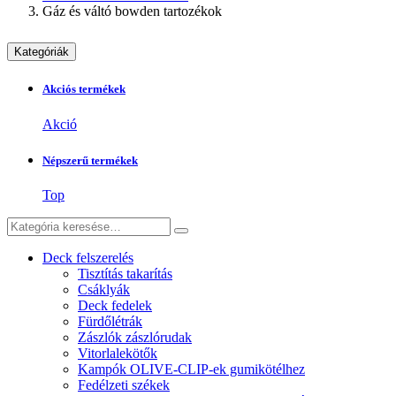
Gáz és váltó bowden tartozékok
Kategóriák
Akciós termékek
Akció
Népszerű termékek
Top
Deck felszerelés
Tisztítás takarítás
Csáklyák
Deck fedelek
Fürdőlétrák
Zászlók zászlórudak
Vitorlalekötők
Kampók OLIVE-CLIP-ek gumikötélhez
Fedélzeti székek