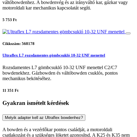
váltóbowdenhez. A bowdenvég és az irányváltó kar, gázkar vagy
motoroldali kar mechanikus kapcsolatát segíti.
5 753 Ft
Cikkszám: 568178
Ultraflex L7 rozsdamentes gömbcsukló 10-32 UNF menettel
Rozsdamentes L7 gömbcsukló 10-32 UNF menettel C2/C7
bowdenekhez. Gázbowden és váltóbowden csuklós, pontos
mechanikus bekötéséhez.
11 351 Ft
Gyakran ismételt kérdések
Melyik adapter kell az Ultraflex bowdenhez?
A bowden és a vezérlőkar pontos családját, a motoroldali
csatlakozást és a szükséges löketet azonosítsd. A K25 és K35 nem