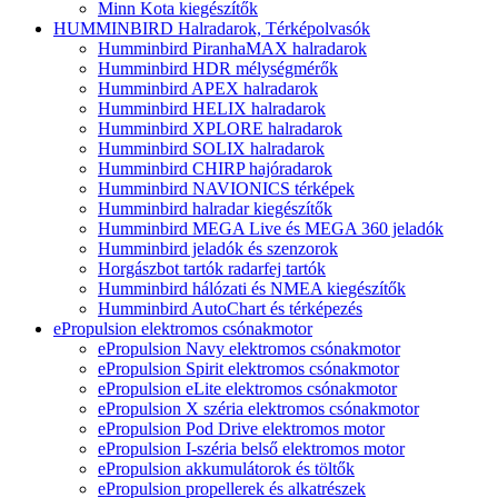
Minn Kota kiegészítők
HUMMINBIRD Halradarok, Térképolvasók
Humminbird PiranhaMAX halradarok
Humminbird HDR mélységmérők
Humminbird APEX halradarok
Humminbird HELIX halradarok
Humminbird XPLORE halradarok
Humminbird SOLIX halradarok
Humminbird CHIRP hajóradarok
Humminbird NAVIONICS térképek
Humminbird halradar kiegészítők
Humminbird MEGA Live és MEGA 360 jeladók
Humminbird jeladók és szenzorok
Horgászbot tartók radarfej tartók
Humminbird hálózati és NMEA kiegészítők
Humminbird AutoChart és térképezés
ePropulsion elektromos csónakmotor
ePropulsion Navy elektromos csónakmotor
ePropulsion Spirit elektromos csónakmotor
ePropulsion eLite elektromos csónakmotor
ePropulsion X széria elektromos csónakmotor
ePropulsion Pod Drive elektromos motor
ePropulsion I-széria belső elektromos motor
ePropulsion akkumulátorok és töltők
ePropulsion propellerek és alkatrészek