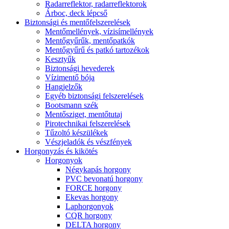
Radarreflektor, radarreflektorok
Árboc, deck lépcső
Biztonsági és mentőfelszerelések
Mentőmellények, vízisímellények
Mentőgyűrűk, mentőpatkók
Mentőgyűrű és patkó tartozékok
Kesztyűk
Biztonsági hevederek
Vízimentő bója
Hangjelzők
Egyéb biztonsági felszerelések
Bootsmann szék
Mentősziget, mentőtutaj
Pirotechnikai felszerelések
Tűzoltó készülékek
Vészjeladók és vészfények
Horgonyzás és kikötés
Horgonyok
Négykapás horgony
PVC bevonatú horgony
FORCE horgony
Ekevas horgony
Laphorgonyok
CQR horgony
DELTA horgony