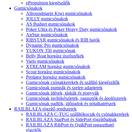
ePropulsion kiegészítők
Gumicsónakok
Allroundmarin Kiwi gumicsónakok
JOLLY gumicsónakok
AS Budget gumicsónakok
Poker Ultra és Poker Heavy Duty gumicsónakok
AirStar gumicsónakok
RIBSTAR gumicsónakok és RIB hajók
Dynamic Pro gumicsónakok
YUKON 350 gumicsónak
Belly Boat horgász úszószékek
Vario gumicsónakok
XTREAM horgász gumicsónakok
Scout horgász gumicsónakok
Predator horgász gumicsónakok
Gumicsónak csónakkerekek és szállító kiegészítők
Gumicsónak pumpák és szelep adapterek
Gumicsónak ülések, táskák és ponyvák
Gumicsónak javítókészletek, ragasztók és ápolószerek
Gumicsónak padlók, ülőpadok és pótalkatrészek
RAILBLAZA rögzítő rendszerek
RAILBLAZA C-TUG szállítókocsik és csónakkerekek
RAILBLAZA StarPort és SidePort rögzítőtalpak
RAILBLAZA RibPort és QuikPort ragasztható
rögzítők