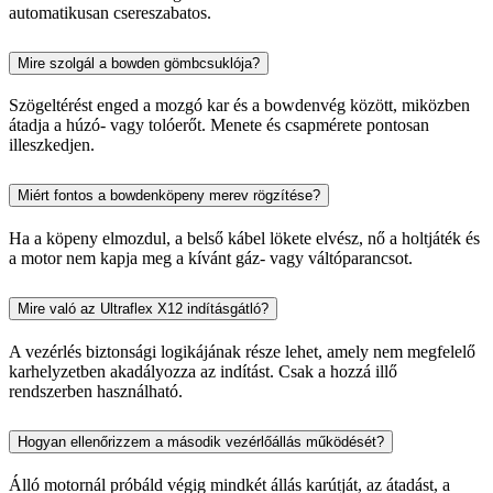
automatikusan csereszabatos.
Mire szolgál a bowden gömbcsuklója?
Szögeltérést enged a mozgó kar és a bowdenvég között, miközben
átadja a húzó- vagy tolóerőt. Menete és csapmérete pontosan
illeszkedjen.
Miért fontos a bowdenköpeny merev rögzítése?
Ha a köpeny elmozdul, a belső kábel lökete elvész, nő a holtjáték és
a motor nem kapja meg a kívánt gáz- vagy váltóparancsot.
Mire való az Ultraflex X12 indításgátló?
A vezérlés biztonsági logikájának része lehet, amely nem megfelelő
karhelyzetben akadályozza az indítást. Csak a hozzá illő
rendszerben használható.
Hogyan ellenőrizzem a második vezérlőállás működését?
Álló motornál próbáld végig mindkét állás karútját, az átadást, a