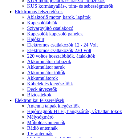
KUS motorjeladók és riasztó tartozékok
KUS kormányállás-, trim- és sebességmérők
Elektromos felszerelések
Ablaktörlő motor, karok, lapátok
Kapcsolótáblák
Szivargyújtó csatlakozó
Kapcsolók kapcsoló panelek
Hajókürt
Elektromos csatlakozók 12 - 24 Volt
Elektromos csatlakozók 230 Volt
220 voltos hosszabbítók, átalakítók
Akkumulátor dobozok
Akkumulátor saruk
Akkumulátor töltők
Akkumulátorok
Kábelek és kiegészítőik
Deck átvezetők
Biztosítékok
Elektronikai felszerelések
Antenna talpak kiegészítők
Hajómagnók HI-FI, hangszórók, vízhatlan tokok
Mélységmérő
Műholdas antennák
Rádió antennák
TV antennák