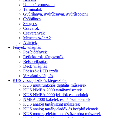
U-alakú vonószem
Terminálok
Gyűrűanya, gyűrűcsavar, gyűrűsbolcni
Csőbilincs
Szegecs
Csavarok
Csavaranyák
Menetes szár A2
Alátétek
Fények, világítás
Pozíciófények
Reflektorok, fényszórók
Belső világítás
Deck világítás
Pót izzók LED izzók
Víz alatti világítás
KUS visszajelzők és kiegészítők
KUS multifunkciós digitális műszerek
KUS NMEA 2000 tartályműszerek
KUS NMEA 2000 jeladók és modulok
NMEA 2000 kábelek és hálózati elemek
KUS analóg tartályszint műszerek
KUS analóg tartályjeladók és beépítő elemek
KUS motor-, elektromos és üzemóra műszerek