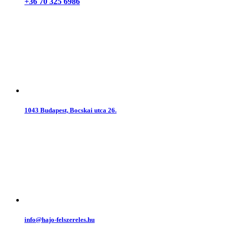
+36 70 325 6986
1043 Budapest, Bocskai utca 26.
info@hajo-felszereles.hu