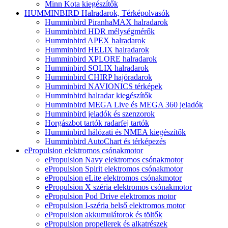
Minn Kota kiegészítők
HUMMINBIRD Halradarok, Térképolvasók
Humminbird PiranhaMAX halradarok
Humminbird HDR mélységmérők
Humminbird APEX halradarok
Humminbird HELIX halradarok
Humminbird XPLORE halradarok
Humminbird SOLIX halradarok
Humminbird CHIRP hajóradarok
Humminbird NAVIONICS térképek
Humminbird halradar kiegészítők
Humminbird MEGA Live és MEGA 360 jeladók
Humminbird jeladók és szenzorok
Horgászbot tartók radarfej tartók
Humminbird hálózati és NMEA kiegészítők
Humminbird AutoChart és térképezés
ePropulsion elektromos csónakmotor
ePropulsion Navy elektromos csónakmotor
ePropulsion Spirit elektromos csónakmotor
ePropulsion eLite elektromos csónakmotor
ePropulsion X széria elektromos csónakmotor
ePropulsion Pod Drive elektromos motor
ePropulsion I-széria belső elektromos motor
ePropulsion akkumulátorok és töltők
ePropulsion propellerek és alkatrészek