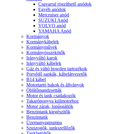
Csavarral rögzíthető anódok
Egyéb anódok
Mercruiser anód
SUZUKI Anód
VOLVO anód
YAMAHA Anód
Kormányok
Kormánykábelek
Kormányművek
Kormányösszekötők
Irányváltó karok
Irányváltó kábelek
Gáz és váltó bowden tartozékok
Porvédő sapkák, kábelátvezetők
B14 kábel
Motortartó bakok és állványok
Öblítőmandzsetták
Motor és tank csatlakozók
Takaróponyva külmotorhoz
Motor zárak, lopásgátlók
Benzintank kiegészítők
Benzintank
Üzemanyagpumpa
Szuszogók, tankszellőzők
Tankbetöltők