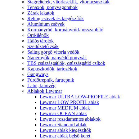
Stagreiterek, vitorlaseklik, vitorlacsuszkák
Tenaxok, ponyvagombok
Zárak lakatok
Reling csövek és kiegészítők
Alumínium csövek
Kormányrúd, kormányrúd-hosszabbító
Orrkilépők
Hálós tárolók
Szellőztető zsák
Saling görgő vitorla védők
Napernyők, napvédő ponyvák
TBS csúszásgátlók, csúszásgátló csíkok
Kapaszkodók, tartozékok
Gangways
Fürdőtrepnik, fartrepnik
Latni, latnivég
Ablakok Lewmar
Lewmar ULTRA LOW-PROFILE ablak
Lewmar LOW-PROFIL ablak
Lewmar MEDIUM ablak
Lewmar OCEAN ablak
Lewmar rozsdamentes ablakok
Lewmar Standard ablak
Lewmar ablak kiegészítők
Lewmar ablak belső keret