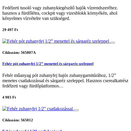
Fedélzeti tusoló vagy zuhanykiegészítő hajók vízrendszeréhez.
hasznos a fürdőlétra, cockpit vagy vizesblokk környékén, ahol
kényelmes vízvételre van szükséged.
29 497 Ft
Cikkszám: 565807A
Fehér pót zuhanyfej 1/2” menettel és sárgaréz szeleppel
Fehér műanyag pót zuhanyfej hajós zuhanygarnitúrához, 1/2”
menetes csatlakozással és sárgaréz szeleppel. Hasznos cserealkatrész
fedélzeti vagy fürdőplatformos…
4 903 Ft
Cikkszám: 565812