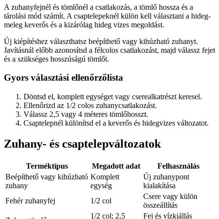
A zuhanyfejnél és tömlőnél a csatlakozás, a tömlő hossza és a
tárolási mód számít. A csaptelepeknél külön kell választani a hideg-
meleg keverős és a kizárólag hideg vizes megoldást.
Új kiépítéshez választhatsz beépíthető vagy kihúzható zuhanyt.
Javításnál előbb azonosítsd a félcolos csatlakozást, majd válassz fejet
és a szükséges hosszúságú tömlőt.
Gyors választási ellenőrzőlista
Döntsd el, komplett egységet vagy cserealkatrészt keresel.
Ellenőrizd az 1/2 colos zuhanycsatlakozást.
Válassz 2,5 vagy 4 méteres tömlőhosszt.
Csaptelepnél különítsd el a keverős és hidegvizes változatot.
Zuhany- és csaptelepváltozatok
Terméktípus
Megadott adat
Felhasználás
Beépíthető vagy kihúzható
Komplett
Új zuhanypont
zuhany
egység
kialakítása
Csere vagy külön
Fehér zuhanyfej
1/2 col
összeállítás
1/2 col; 2,5
Fej és vízkiállás