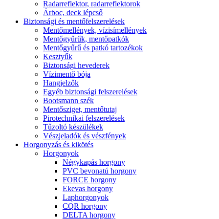
Radarreflektor, radarreflektorok
Árboc, deck lépcső
Biztonsági és mentőfelszerelések
Mentőmellények, vízisímellények
Mentőgyűrűk, mentőpatkók
Mentőgyűrű és patkó tartozékok
Kesztyűk
Biztonsági hevederek
Vízimentő bója
Hangjelzők
Egyéb biztonsági felszerelések
Bootsmann szék
Mentősziget, mentőtutaj
Pirotechnikai felszerelések
Tűzoltó készülékek
Vészjeladók és vészfények
Horgonyzás és kikötés
Horgonyok
Négykapás horgony
PVC bevonatú horgony
FORCE horgony
Ekevas horgony
Laphorgonyok
CQR horgony
DELTA horgony