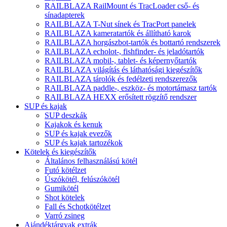
RAILBLAZA RailMount és TracLoader cső- és
sínadapterek
RAILBLAZA T-Nut sínek és TracPort panelek
RAILBLAZA kameratartók és állítható karok
RAILBLAZA horgászbot-tartók és bottartó rendszerek
RAILBLAZA echolot-, fishfinder- és jeladótartók
RAILBLAZA mobil-, tablet- és képernyőtartók
RAILBLAZA világítás és láthatósági kiegészítők
RAILBLAZA tárolók és fedélzeti rendszerezők
RAILBLAZA paddle-, eszköz- és motortámasz tartók
RAILBLAZA HEXX erősített rögzítő rendszer
SUP és kajak
SUP deszkák
Kajakok és kenuk
SUP és kajak evezők
SUP és kajak tartozékok
Kötelek és kiegészítők
Általános felhasználású kötél
Futó kötélzet
Úszókötél, felúszókötél
Gumikötél
Shot kötelek
Fall és Schotkötélzet
Varró zsineg
Ajándéktárgyak extrák