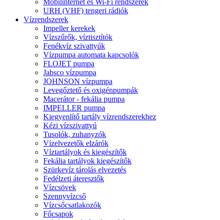
Mobilinternet és Wi-Fi rendszerek
URH (VHF) tengeri rádiók
Vízrendszerek
Impeller kerekek
Vízszűrők, víztisztítók
Fenékvíz szivattyúk
Vízpumpa automata kapcsolók
FLOJET pumpa
Jabsco vízpumpa
JOHNSON vízpumpa
Levegőztető és oxigénpumpák
Macerátor - fekália pumpa
IMPELLER pumpa
Kiegyenlítő tartály vízrendszerekhez
Kézi vízszivattyú
Tusolók, zuhanyzók
Vízelvezetők elzárók
Víztartályok és kiegészítők
Fekália tartályok kiegészítők
Szürkevíz tárolás elvezetés
Fedélzeti áteresztők
Vízcsövek
Szennyvízcső
Vízcsőcsatlakozók
Főcsapok