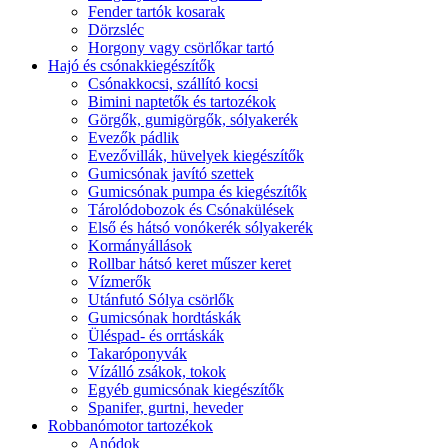
Fender tartók kosarak
Dörzsléc
Horgony vagy csörlőkar tartó
Hajó és csónakkiegészítők
Csónakkocsi, szállító kocsi
Bimini naptetők és tartozékok
Görgők, gumigörgők, sólyakerék
Evezők pádlik
Evezővillák, hüvelyek kiegészítők
Gumicsónak javító szettek
Gumicsónak pumpa és kiegészítők
Tárolódobozok és Csónakülések
Első és hátsó vonókerék sólyakerék
Kormányállások
Rollbar hátsó keret műszer keret
Vízmerők
Utánfutó Sólya csörlők
Gumicsónak hordtáskák
Üléspad- és orrtáskák
Takaróponyvák
Vízálló zsákok, tokok
Egyéb gumicsónak kiegészítők
Spanifer, gurtni, heveder
Robbanómotor tartozékok
Anódok