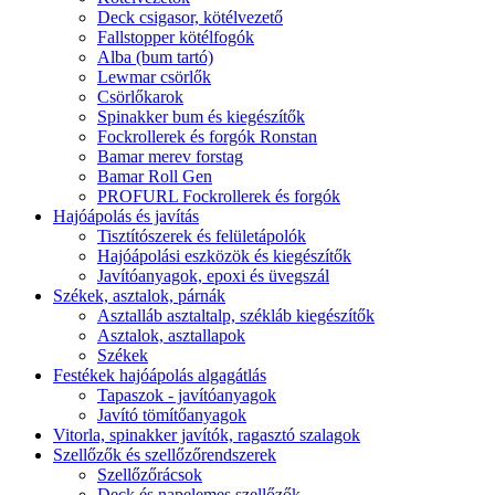
Deck csigasor, kötélvezető
Fallstopper kötélfogók
Alba (bum tartó)
Lewmar csörlők
Csörlőkarok
Spinakker bum és kiegészítők
Fockrollerek és forgók Ronstan
Bamar merev forstag
Bamar Roll Gen
PROFURL Fockrollerek és forgók
Hajóápolás és javítás
Tisztítószerek és felületápolók
Hajóápolási eszközök és kiegészítők
Javítóanyagok, epoxi és üvegszál
Székek, asztalok, párnák
Asztalláb asztaltalp, székláb kiegészítők
Asztalok, asztallapok
Székek
Festékek hajóápolás algagátlás
Tapaszok - javítóanyagok
Javító tömítőanyagok
Vitorla, spinakker javítók, ragasztó szalagok
Szellőzők és szellőzőrendszerek
Szellőzőrácsok
Deck és napelemes szellőzők