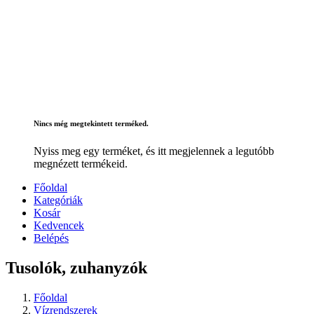
Nincs még megtekintett terméked.
Nyiss meg egy terméket, és itt megjelennek a legutóbb
megnézett termékeid.
Főoldal
Kategóriák
Kosár
Kedvencek
Belépés
Tusolók, zuhanyzók
Főoldal
Vízrendszerek