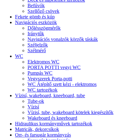
Befúvók
Szellőző csövek
Fekete gömb és kúp
Navigációs eszközök
Dőlésszögmérők
Iránytűk
Navigációs vonalzók körzők táskák
Széljelzők
Szélmérő
WC
Elektromos WC
PORTA POTTI vegyi WC
Pumpás WC
Vegyszerek Porta-potti
WC Átépítő szett kézi - elektromos
WC tartozékok
Vízisí, wakeboard, kneeboard, tube
Tube-ok
Vízisí
Vízisí, tube, wakeboard kötelek kiegészítők
Wakeboard és kneeboard
Hidraulikus kormányművek tartozékok
Matricák, dekorcsíkok
Orr- és farsugár kormányzás