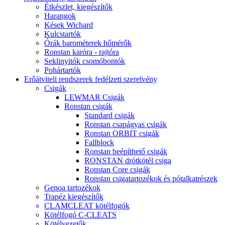
Étkészlet, kiegészítők
Harangok
Kések Wichard
Kulcstartók
Órák barométerek hőmérők
Ronstan karóra - rajtóra
Seklinyitók csomóbontók
Pohártartók
Erőátviteli rendszerek fedélzeti szerelvény
Csigák
LEWMAR Csigák
Ronstan csigák
Standard csigák
Ronstan csapágyas csigák
Ronstan ORBIT csigák
Fallblock
Ronstan beépíthető csigák
RONSTAN drótkötél csiga
Ronstan Core csigák
Ronstan csigatartozékok és pótalkatrészek
Genoa tartozékok
Trapéz kiegészítők
CLAMCLEAT kötélfogók
Kötélfogó C-CLEATS
Kötélvezetők