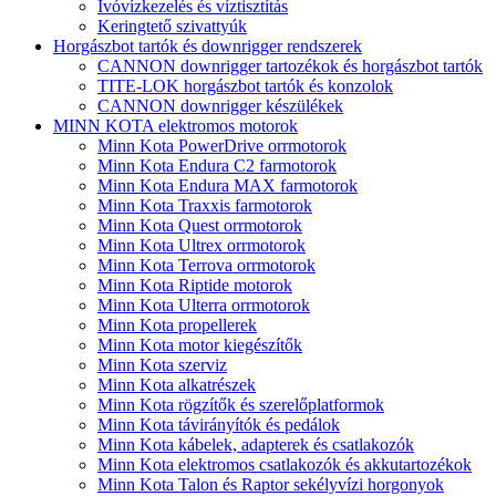
Ivóvízkezelés és víztisztítás
Keringtető szivattyúk
Horgászbot tartók és downrigger rendszerek
CANNON downrigger tartozékok és horgászbot tartók
TITE-LOK horgászbot tartók és konzolok
CANNON downrigger készülékek
MINN KOTA elektromos motorok
Minn Kota PowerDrive orrmotorok
Minn Kota Endura C2 farmotorok
Minn Kota Endura MAX farmotorok
Minn Kota Traxxis farmotorok
Minn Kota Quest orrmotorok
Minn Kota Ultrex orrmotorok
Minn Kota Terrova orrmotorok
Minn Kota Riptide motorok
Minn Kota Ulterra orrmotorok
Minn Kota propellerek
Minn Kota motor kiegészítők
Minn Kota szerviz
Minn Kota alkatrészek
Minn Kota rögzítők és szerelőplatformok
Minn Kota távirányítók és pedálok
Minn Kota kábelek, adapterek és csatlakozók
Minn Kota elektromos csatlakozók és akkutartozékok
Minn Kota Talon és Raptor sekélyvízi horgonyok