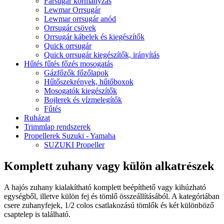
Farsugár kormányzás
Lewmar Orrsugár
Lewmar orrsugár anód
Orrsugár csövek
Orrsugár kábelek és kiegészítők
Quick orrsugár
Quick orrsugár kiegészítők, irányítás
Hűtés fűtés főzés mosogatás
Gázfőzők főzőlapok
Hűtőszekrények, hűtőboxok
Mosogatók kiegészítők
Bojlerek és vízmelegítők
Fűtés
Ruházat
Trimmlap rendszerek
Propellerek Suzuki - Yamaha
SUZUKI Propeller
Komplett zuhany vagy külön alkatrészek
A hajós zuhany kialakítható komplett beépíthető vagy kihúzható
egységből, illetve külön fej és tömlő összeállításából. A kategóriában
csere zuhanyfejek, 1/2 colos csatlakozású tömlők és két különböző
csaptelep is található.