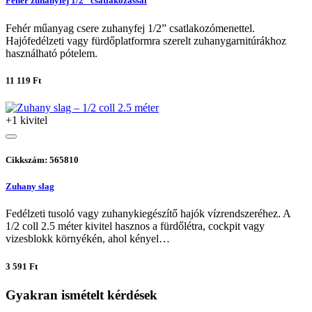
Fehér zuhanyfej 1/2” csatlakozással
Fehér műanyag csere zuhanyfej 1/2” csatlakozómenettel.
Hajófedélzeti vagy fürdőplatformra szerelt zuhanygarnitúrákhoz
használható pótelem.
11 119 Ft
+1 kivitel
Cikkszám: 565810
Zuhany slag
Fedélzeti tusoló vagy zuhanykiegészítő hajók vízrendszeréhez. A
1/2 coll 2.5 méter kivitel hasznos a fürdőlétra, cockpit vagy
vizesblokk környékén, ahol kényel…
3 591 Ft
Gyakran ismételt kérdések