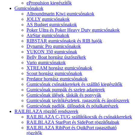
ePropulsion kiegészítők
Gumicsónakok
Allroundmarin Kiwi gumicsónakok
JOLLY gumicsónakok
AS Budget gumicsónakok
Poker Ultra és Poker Heavy Duty gumicsónakok
AirStar gumicsónakok
RIBSTAR gumicsónakok és RIB hajók
Dynamic Pro gumicsónakok
YUKON 350 gumicsónak
Belly Boat horgász úszószékek
Vario gumicsónakok
XTREAM horgász gumicsónakok
Scout horgász gumicsónakok
Predator horgász gumicsónakok
Gumicsónak csónakkerekek és szállító kiegészítők
Gumicsónak pumpák és szelep adapterek
Gumicsónak ülések, táskák és ponyvák
Gumicsónak javítókészletek, ragasztók és ápolószerek
Gumicsónak padlók, ülőpadok és pótalkatrészek
RAILBLAZA rögzítő rendszerek
RAILBLAZA C-TUG szállítókocsik és csónakkerekek
RAILBLAZA StarPort és SidePort rögzítőtalpak
RAILBLAZA RibPort és QuikPort ragasztható
rögzítők