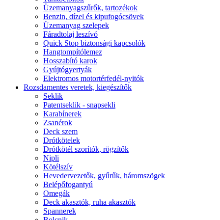
Üzemanyagszűrők, tartozékok
Benzin, dízel és kipufogócsövek
Üzemanyag szelepek
Fáradtolaj leszívó
Quick Stop biztonsági kapcsolók
Hangtompítólemez
Hosszabító karok
Gyújtógyertyák
Elektromos motortérfedél-nyitók
Rozsdamentes veretek, kiegészítők
Seklik
Patentseklik - snapsekli
Karabínerek
Zsanérok
Deck szem
Drótkötelek
Drótkötél szorítók, rögzítők
Nipli
Kötélszív
Hevedervezetők, gyűrűk, háromszögek
Belépőfogantyú
Omegák
Deck akasztók, ruha akasztók
Spannerek
Bolcnik