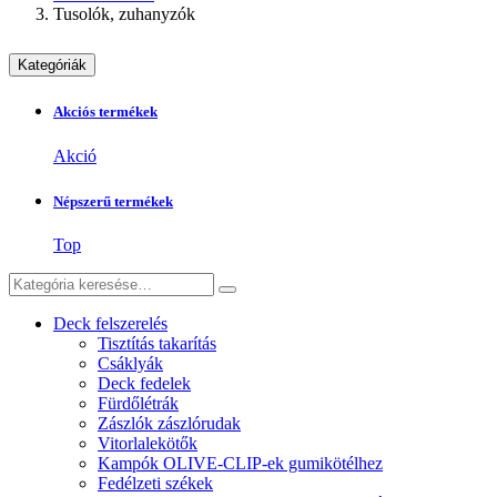
Tusolók, zuhanyzók
Kategóriák
Akciós termékek
Akció
Népszerű termékek
Top
Deck felszerelés
Tisztítás takarítás
Csáklyák
Deck fedelek
Fürdőlétrák
Zászlók zászlórudak
Vitorlalekötők
Kampók OLIVE-CLIP-ek gumikötélhez
Fedélzeti székek