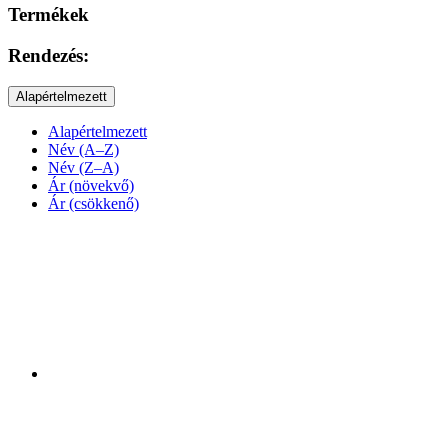
Termékek
Rendezés:
Alapértelmezett
Alapértelmezett
Név (A–Z)
Név (Z–A)
Ár (növekvő)
Ár (csökkenő)