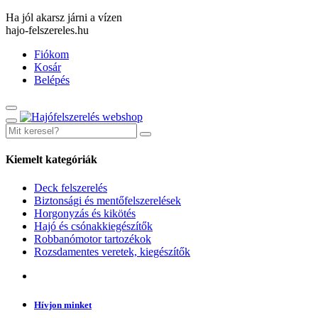
Ha jól akarsz járni a vízen
hajo-felszereles.hu
Fiókom
Kosár
Belépés
Kiemelt kategóriák
Deck felszerelés
Biztonsági és mentőfelszerelések
Horgonyzás és kikötés
Hajó és csónakkiegészítők
Robbanómotor tartozékok
Rozsdamentes veretek, kiegészítők
Hívjon minket