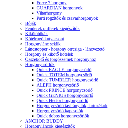
Force 7 horgony
GUARDIAN horgonyok
Viharhorgony
Parti rögzítők és csavarhorgonyok
Bóják
Fenderek pufferek kiegészítők
Kikötőbikák
Kötélrugó kutyacsont
Horgonylánc seklik
Láncstopper - horgony orrcsiga - láncvezető
Horgony és kikötő kötelek
Összekötő és forgószemek horgonyhoz
Horgonycsörlők
Quick EAGLE horgonycsörlő
Quick TOTEM horgonycsörlő
Quick TUMBLER horgonycsörlő
ALEPH horgonycsörlő
Quick PRINCE horgonycsörlő
Quick GENIUS horgonycsörlő
Quick Hector horgonycsörlő
Horgonycsörlő távirányítók, tartozékok
Horgonycsörlő kapcsolók
Quick dobos horgonycsörlők
ANCHOR BUDDY
Horgonyláncok kiegészítők