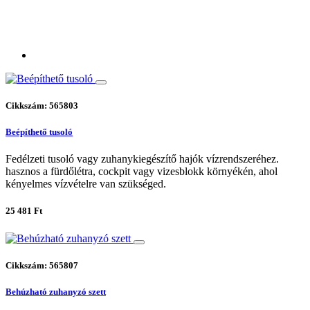
Cikkszám: 565803
Beépíthető tusoló
Fedélzeti tusoló vagy zuhanykiegészítő hajók vízrendszeréhez.
hasznos a fürdőlétra, cockpit vagy vizesblokk környékén, ahol
kényelmes vízvételre van szükséged.
25 481 Ft
Cikkszám: 565807
Behúzható zuhanyzó szett