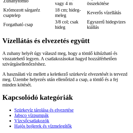
Zuhanytömlő
vagy 4 m
összekötése
Krómozott sárgaréz
18 cm; hideg-
Keverős vízellátás
csaptelep
meleg
3/8 col; csak
Egyszerű hidegvizes
Forgatható csap
hideg
kiállás
Vízellátás és elvezetés együtt
A zuhany helyét úgy válaszd meg, hogy a tömlő kihúzható és
visszatehető legyen. A csatlakozásokat hagyd hozzáférhetően
szivárgásellenőrzéshez.
A használati víz mellett a keletkező szürkevíz elvezetését is tervezd
meg. Üzembe helyezés után ellenőrizd a csap, a tömlő és a fej
minden kötését.
Kapcsolódó kategóriák
Szürkevíz tárolása és elvezetése
Jabsco vízpumpák
Vízcsőcsatlakozók
Hajós bojlerek és vízmelegítők