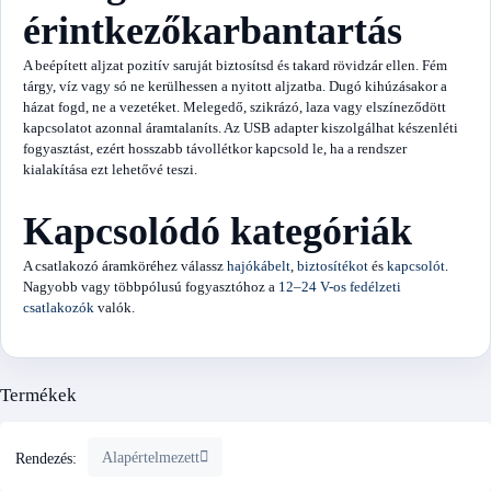
érintkezőkarbantartás
A beépített aljzat pozitív saruját biztosítsd és takard rövidzár ellen. Fém
tárgy, víz vagy só ne kerülhessen a nyitott aljzatba. Dugó kihúzásakor a
házat fogd, ne a vezetéket. Melegedő, szikrázó, laza vagy elszíneződött
kapcsolatot azonnal áramtalaníts. Az USB adapter kiszolgálhat készenléti
fogyasztást, ezért hosszabb távollétkor kapcsold le, ha a rendszer
kialakítása ezt lehetővé teszi.
Kapcsolódó kategóriák
A csatlakozó áramköréhez válassz
hajókábelt
,
biztosítékot
és
kapcsolót
.
Nagyobb vagy többpólusú fogyasztóhoz a
12–24 V-os fedélzeti
csatlakozók
valók.
Termékek
Alapértelmezett
Rendezés: