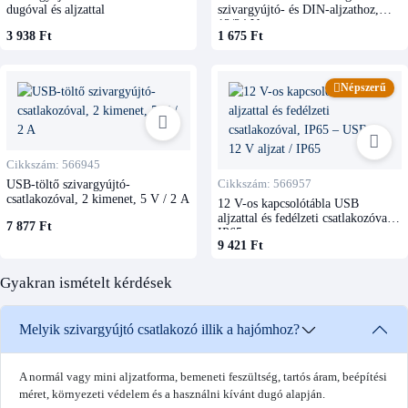
dugóval és aljzattal
szivargyújtó- és DIN-aljzathoz,
12/24 V
3 938 Ft
1 675 Ft
Népszerű
Cikkszám: 566945
USB-töltő szivargyújtó-
Cikkszám: 566957
csatlakozóval, 2 kimenet, 5 V / 2 A
12 V-os kapcsolótábla USB
aljzattal és fedélzeti csatlakozóval,
7 877 Ft
IP65
9 421 Ft
Gyakran ismételt kérdések
Melyik szivargyújtó csatlakozó illik a hajómhoz?
A normál vagy mini aljzatforma, bemeneti feszültség, tartós áram, beépítési
méret, környezeti védelem és a használni kívánt dugó alapján.