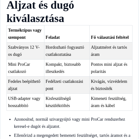
Aljzat és dugó
kiválasztása
Terméktípus vagy
szempont
Feladat
Fő választási feltétel
Szabványos 12 V-
Hordozható fogyasztó
Aljzatméret és tartós
os dugó
csatlakoztatása
áram
Mini ProCar
Kompakt, biztosabb
Pontos mini aljzat és
csatlakozó
illeszkedés
polaritás
Fedeles beépíthető
Fedélzeti csatlakozási
Kivágás, vízvédelem
aljzat
pont
és biztosíték
USB-adapter vagy
Kisfeszültségű
Kimeneti feszültség,
hosszabbító
készüléktöltés
áram és kábel
Azonosítsd, normál szivargyújtó vagy mini ProCar rendszerhez
keresel-e dugót és aljzatot.
Ellenőrizd a megengedett bemeneti feszültséget, tartós áramot és a