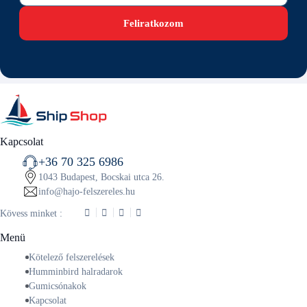
Feliratkozom
Kapcsolat
+36 70 325 6986
1043 Budapest, Bocskai utca 26.
info@hajo-felszereles.hu
Kövess minket :
Menü
Kötelező felszerelések
Humminbird halradarok
Gumicsónakok
Kapcsolat