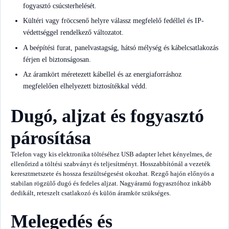
fogyasztó csúcsterhelését.
Kültéri vagy fröccsenő helyre válassz megfelelő fedéllel és IP-
védettséggel rendelkező változatot.
A beépítési furat, panelvastagság, hátsó mélység és kábelcsatlakozás
férjen el biztonságosan.
Az áramkört méretezett kábellel és az energiaforráshoz
megfelelően elhelyezett biztosítékkal védd.
Dugó, aljzat és fogyasztó
párosítása
Telefon vagy kis elektronika töltéséhez USB adapter lehet kényelmes, de
ellenőrizd a töltési szabványt és teljesítményt. Hosszabbítónál a vezeték
keresztmetszete és hossza feszültségesést okozhat. Rezgő hajón előnyös a
stabilan rögzülő dugó és fedeles aljzat. Nagyáramú fogyasztóhoz inkább
dedikált, reteszelt csatlakozó és külön áramkör szükséges.
Melegedés és