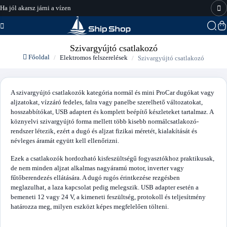
Ha jól akarsz járni a vízen
hajo-felszereles.hu
Szivargyújtó csatlakozó
Főoldal
Elektromos felszerelések
Szivargyújtó csatlakozó
A szivargyújtó csatlakozók kategória normál és mini ProCar dugókat vagy
aljzatokat, vízzáró fedeles, falra vagy panelbe szerelhető változatokat,
hosszabbítókat, USB adaptert és komplett beépítő készleteket tartalmaz. A
köznyelvi szivargyújtó forma mellett több kisebb normálcsatlakozó-
rendszer létezik, ezért a dugó és aljzat fizikai méretét, kialakítását és
névleges áramát együtt kell ellenőrizni.
Ezek a csatlakozók hordozható kisfeszültségű fogyasztókhoz praktikusak,
de nem minden aljzat alkalmas nagyáramú motor, inverter vagy
fűtőberendezés ellátására. A dugó rugós érintkezése rezgésben
meglazulhat, a laza kapcsolat pedig melegszik. USB adapter esetén a
bemeneti 12 vagy 24 V, a kimeneti feszültség, protokoll és teljesítmény
határozza meg, milyen eszközt képes megfelelően tölteni.