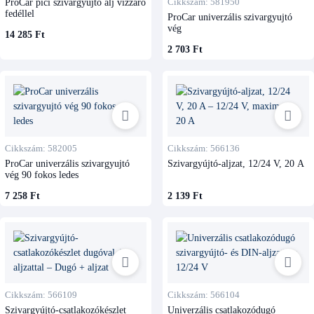
ProCar pici szivargyujtó alj vízzáró
Cikkszám: 581950
fedéllel
ProCar univerzális szivargyujtó
vég
14 285 Ft
2 703 Ft
Cikkszám: 582005
Cikkszám: 566136
ProCar univerzális szivargyujtó
Szivargyújtó-aljzat, 12/24 V, 20 A
vég 90 fokos ledes
7 258 Ft
2 139 Ft
Cikkszám: 566109
Cikkszám: 566104
Szivargyújtó-csatlakozókészlet
Univerzális csatlakozódugó