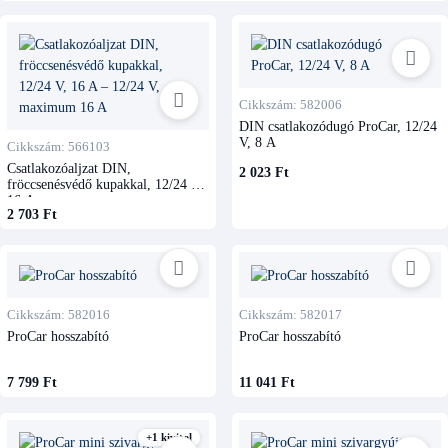
Cikkszám: 582006
DIN csatlakozódugó ProCar, 12/24
V, 8 A
Cikkszám: 566103
Csatlakozóaljzat DIN,
2 023 Ft
fröccsenésvédő kupakkal, 12/24 V,
16 A
2 703 Ft
Cikkszám: 582016
Cikkszám: 582017
ProCar hosszabító
ProCar hosszabító
7 799 Ft
11 041 Ft
+1 kivitel