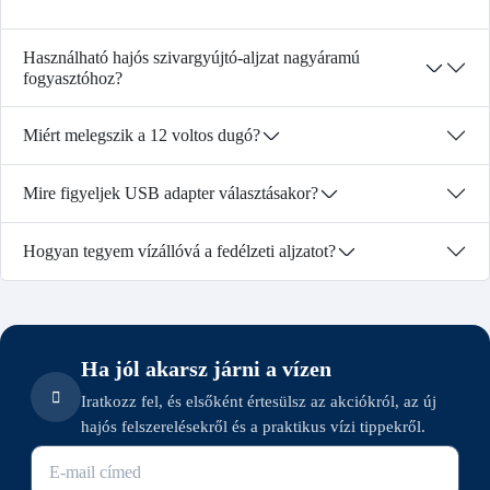
Használható hajós szivargyújtó-aljzat nagyáramú
fogyasztóhoz?
Miért melegszik a 12 voltos dugó?
Mire figyeljek USB adapter választásakor?
Hogyan tegyem vízállóvá a fedélzeti aljzatot?
Ha jól akarsz járni a vízen
Iratkozz fel, és elsőként értesülsz az akciókról, az új
hajós felszerelésekről és a praktikus vízi tippekről.
E-mail cím