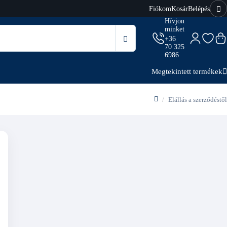
Fiókom
Kosár
Belépés
Hívjon
minket
+36
70 325
6986
Megtekintett termékek
Elállás a szerződéstől