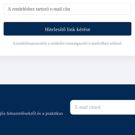
Hitelesítő link kérése
A rendelésazonosítót a rendelés-visszaigazoló e-mailedben találod.
E-mail cím
ajós felszerelésekről és a praktikus