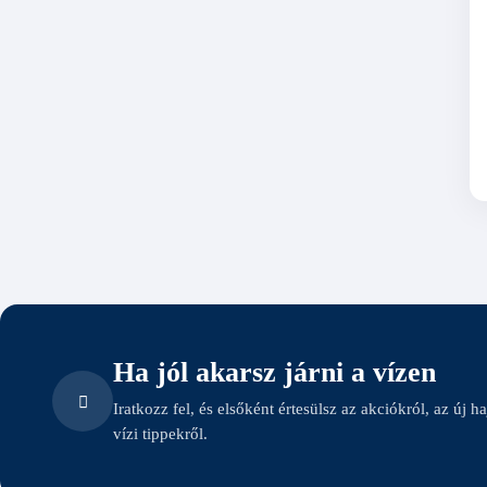
Ha jól akarsz járni a vízen
Iratkozz fel, és elsőként értesülsz az akciókról, az új h
vízi tippekről.