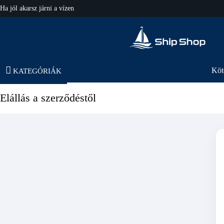
Ha jól akarsz járni a vízen
hajo-felszereles.hu
Köt
KATEGÓRIÁK
Elállás a szerződéstől