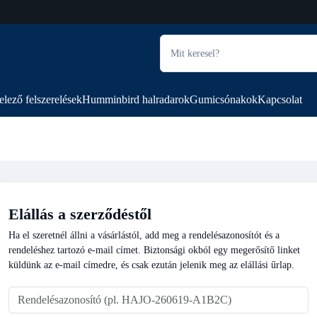
elező felszerelések
Humminbird halradarok
Gumicsónakok
Kapcsolat
Elállás a szerződéstől
Ha el szeretnél állni a vásárlástól, add meg a rendelésazonosítót és a
rendeléshez tartozó e-mail címet. Biztonsági okból egy megerősítő linket
küldünk az e-mail címedre, és csak ezután jelenik meg az elállási űrlap.