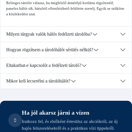
Relinges tárolót válassz, ha megfelelő átmérőjű korlátra rögzítenéd;
paneles hálót sík, hátulról ellenőrizhető felületre szerelj. Egyik se szűkítse
a közlekedési utat.
Milyen tárgyak valók hálós fedélzeti tárolóba?
Hogyan rögzítsem a tárolóhálót sérülés nélkül?
Eltakarhat-e kapcsolót a fedélzeti tároló?
Mikor kell lecserélni a tárolóhálót?
Ha jól akarsz járni a vízen
Iratkozz fel, és elsőként értesülsz az akciókról, az új
hajós felszerelésekről és a praktikus vízi tippekről.