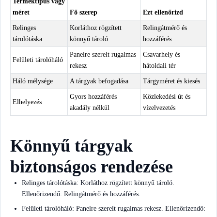
Terméktípus vagy
méret
Fő szerep
Ezt ellenőrizd
Relinges
Korláthoz rögzített
Relingátmérő és
tárolótáska
könnyű tároló
hozzáférés
Panelre szerelt rugalmas
Csavarhely és
Felületi tárolóháló
rekesz
hátoldali tér
Háló mélysége
A tárgyak befogadása
Tárgyméret és kiesés
Gyors hozzáférés
Közlekedési út és
Elhelyezés
akadály nélkül
vízelvezetés
Könnyű tárgyak
biztonságos rendezése
Relinges tárolótáska: Korláthoz rögzített könnyű tároló.
Ellenőrizendő: Relingátmérő és hozzáférés.
Felületi tárolóháló: Panelre szerelt rugalmas rekesz. Ellenőrizendő: