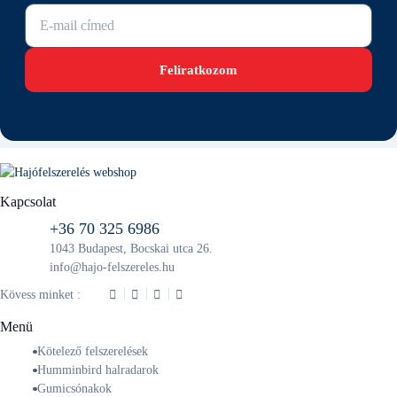
E-mail cím
Feliratkozom
Kapcsolat
+36 70 325 6986
1043 Budapest, Bocskai utca 26.
info@hajo-felszereles.hu
Kövess minket :
Menü
Kötelező felszerelések
Humminbird halradarok
Gumicsónakok