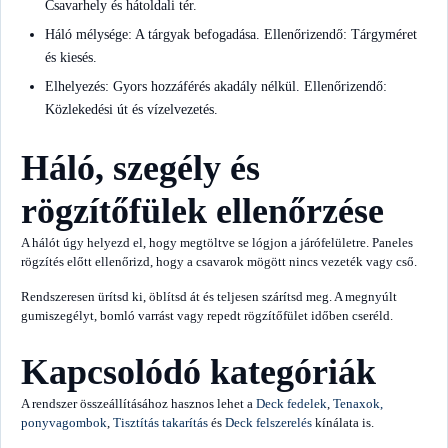
Csavarhely és hátoldali tér.
Háló mélysége: A tárgyak befogadása. Ellenőrizendő: Tárgyméret
és kiesés.
Elhelyezés: Gyors hozzáférés akadály nélkül. Ellenőrizendő:
Közlekedési út és vízelvezetés.
Háló, szegély és
rögzítőfülek ellenőrzése
A hálót úgy helyezd el, hogy megtöltve se lógjon a járófelületre. Paneles
rögzítés előtt ellenőrizd, hogy a csavarok mögött nincs vezeték vagy cső.
Rendszeresen ürítsd ki, öblítsd át és teljesen szárítsd meg. A megnyúlt
gumiszegélyt, bomló varrást vagy repedt rögzítőfület időben cseréld.
Kapcsolódó kategóriák
A rendszer összeállításához hasznos lehet a
Deck fedelek
,
Tenaxok,
ponyvagombok
,
Tisztítás takarítás
és
Deck felszerelés
kínálata is.