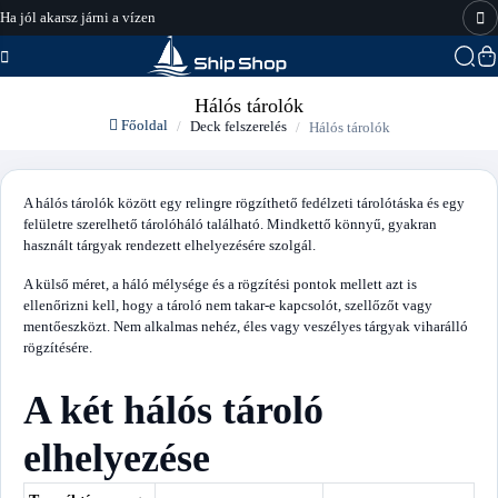
Ha jól akarsz járni a vízen
hajo-felszereles.hu
Hálós tárolók
Főoldal
Deck felszerelés
Hálós tárolók
A hálós tárolók között egy relingre rögzíthető fedélzeti tárolótáska és egy
felületre szerelhető tárolóháló található. Mindkettő könnyű, gyakran
használt tárgyak rendezett elhelyezésére szolgál.
A külső méret, a háló mélysége és a rögzítési pontok mellett azt is
ellenőrizni kell, hogy a tároló nem takar-e kapcsolót, szellőzőt vagy
mentőeszközt. Nem alkalmas nehéz, éles vagy veszélyes tárgyak viharálló
rögzítésére.
A két hálós tároló
elhelyezése