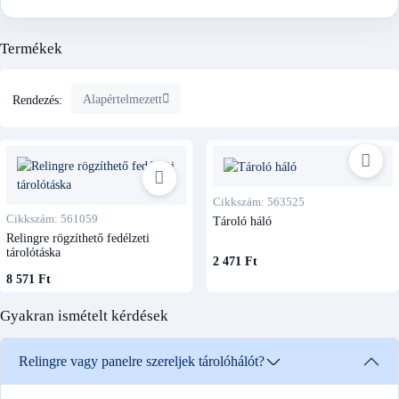
Termékek
Alapértelmezett
Rendezés:
Cikkszám: 563525
Cikkszám: 561059
Tároló háló
Relingre rögzíthető fedélzeti
tárolótáska
2 471 Ft
8 571 Ft
Gyakran ismételt kérdések
Relingre vagy panelre szereljek tárolóhálót?