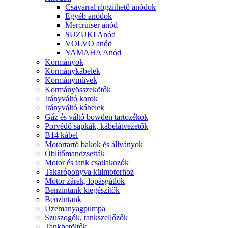
Csavarral rögzíthető anódok
Egyéb anódok
Mercruiser anód
SUZUKI Anód
VOLVO anód
YAMAHA Anód
Kormányok
Kormánykábelek
Kormányművek
Kormányösszekötők
Irányváltó karok
Irányváltó kábelek
Gáz és váltó bowden tartozékok
Porvédő sapkák, kábelátvezetők
B14 kábel
Motortartó bakok és állványok
Öblítőmandzsetták
Motor és tank csatlakozók
Takaróponyva külmotorhoz
Motor zárak, lopásgátlók
Benzintank kiegészítők
Benzintank
Üzemanyagpumpa
Szuszogók, tankszellőzők
Tankbetöltők