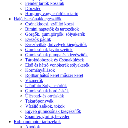
Fender tartók kosarak
Dörzsléc
Horgony vagy csörlőkar tartó
Hajó és csónakkiegészítők
Csónakkocsi, szállító kocsi
Bimini naptetők és tartozékok
Görgők, gumigörgők, sólyakerék
Evezők pádlik
Evezővillák, hüvelyek kiegészítők
Gumicsónak javító szettek
Gumicsónak pumpa és kiegészítők
Tárolódobozok és Csónakülések
Első és hátsó vonókerék sólyakerék
Kormányállások
Rollbar hátsó keret műszer keret
Vízmerők
Utánfutó Sólya csörlők
Gumicsónak hordtáskák
Üléspad- és orrtáskák
Takaróponyvák
Vízálló zsákok, tokok
Egyéb gumicsónak kiegészítők
Spanifer, gurtni, heveder
Robbanómotor tartozékok
Anódok