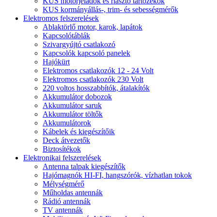
KUS motorjeladók és riasztó tartozékok
KUS kormányállás-, trim- és sebességmérők
Elektromos felszerelések
Ablaktörlő motor, karok, lapátok
Kapcsolótáblák
Szivargyújtó csatlakozó
Kapcsolók kapcsoló panelek
Hajókürt
Elektromos csatlakozók 12 - 24 Volt
Elektromos csatlakozók 230 Volt
220 voltos hosszabbítók, átalakítók
Akkumulátor dobozok
Akkumulátor saruk
Akkumulátor töltők
Akkumulátorok
Kábelek és kiegészítőik
Deck átvezetők
Biztosítékok
Elektronikai felszerelések
Antenna talpak kiegészítők
Hajómagnók HI-FI, hangszórók, vízhatlan tokok
Mélységmérő
Műholdas antennák
Rádió antennák
TV antennák