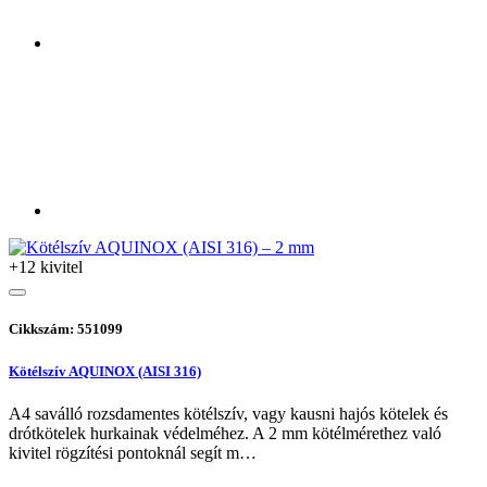
+12 kivitel
Cikkszám: 551099
Kötélszív AQUINOX (AISI 316)
A4 saválló rozsdamentes kötélszív, vagy kausni hajós kötelek és
drótkötelek hurkainak védelméhez. A 2 mm kötélmérethez való
kivitel rögzítési pontoknál segít m…