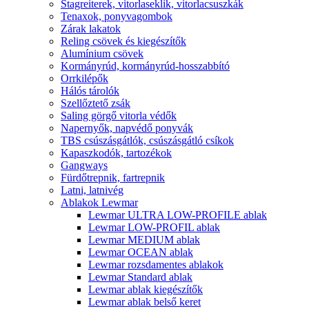
Stagreiterek, vitorlaseklik, vitorlacsuszkák
Tenaxok, ponyvagombok
Zárak lakatok
Reling csövek és kiegészítők
Alumínium csövek
Kormányrúd, kormányrúd-hosszabbító
Orrkilépők
Hálós tárolók
Szellőztető zsák
Saling görgő vitorla védők
Napernyők, napvédő ponyvák
TBS csúszásgátlók, csúszásgátló csíkok
Kapaszkodók, tartozékok
Gangways
Fürdőtrepnik, fartrepnik
Latni, latnivég
Ablakok Lewmar
Lewmar ULTRA LOW-PROFILE ablak
Lewmar LOW-PROFIL ablak
Lewmar MEDIUM ablak
Lewmar OCEAN ablak
Lewmar rozsdamentes ablakok
Lewmar Standard ablak
Lewmar ablak kiegészítők
Lewmar ablak belső keret