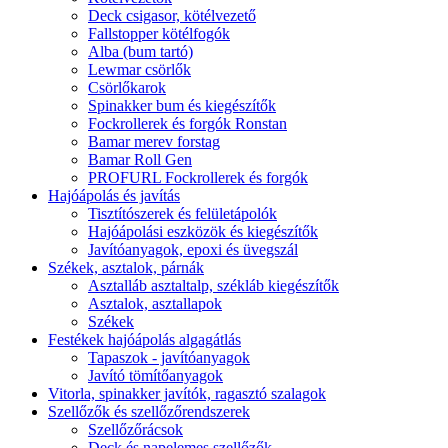
Deck csigasor, kötélvezető
Fallstopper kötélfogók
Alba (bum tartó)
Lewmar csörlők
Csörlőkarok
Spinakker bum és kiegészítők
Fockrollerek és forgók Ronstan
Bamar merev forstag
Bamar Roll Gen
PROFURL Fockrollerek és forgók
Hajóápolás és javítás
Tisztítószerek és felületápolók
Hajóápolási eszközök és kiegészítők
Javítóanyagok, epoxi és üvegszál
Székek, asztalok, párnák
Asztalláb asztaltalp, székláb kiegészítők
Asztalok, asztallapok
Székek
Festékek hajóápolás algagátlás
Tapaszok - javítóanyagok
Javító tömítőanyagok
Vitorla, spinakker javítók, ragasztó szalagok
Szellőzők és szellőzőrendszerek
Szellőzőrácsok
Deck és napelemes szellőzők