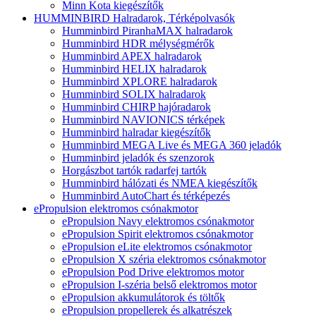
Minn Kota kiegészítők
HUMMINBIRD Halradarok, Térképolvasók
Humminbird PiranhaMAX halradarok
Humminbird HDR mélységmérők
Humminbird APEX halradarok
Humminbird HELIX halradarok
Humminbird XPLORE halradarok
Humminbird SOLIX halradarok
Humminbird CHIRP hajóradarok
Humminbird NAVIONICS térképek
Humminbird halradar kiegészítők
Humminbird MEGA Live és MEGA 360 jeladók
Humminbird jeladók és szenzorok
Horgászbot tartók radarfej tartók
Humminbird hálózati és NMEA kiegészítők
Humminbird AutoChart és térképezés
ePropulsion elektromos csónakmotor
ePropulsion Navy elektromos csónakmotor
ePropulsion Spirit elektromos csónakmotor
ePropulsion eLite elektromos csónakmotor
ePropulsion X széria elektromos csónakmotor
ePropulsion Pod Drive elektromos motor
ePropulsion I-széria belső elektromos motor
ePropulsion akkumulátorok és töltők
ePropulsion propellerek és alkatrészek