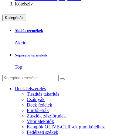
Kötélszív
Kategóriák
Akciós termékek
Akció
Népszerű termékek
Top
Deck felszerelés
Tisztítás takarítás
Csáklyák
Deck fedelek
Fürdőlétrák
Zászlók zászlórudak
Vitorlalekötők
Kampók OLIVE-CLIP-ek gumikötélhez
Fedélzeti székek