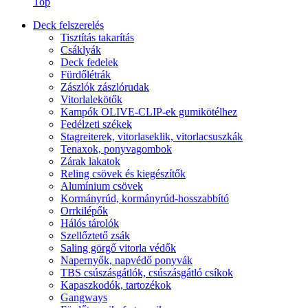
Top
Deck felszerelés
Tisztítás takarítás
Csáklyák
Deck fedelek
Fürdőlétrák
Zászlók zászlórudak
Vitorlalekötők
Kampók OLIVE-CLIP-ek gumikötélhez
Fedélzeti székek
Stagreiterek, vitorlaseklik, vitorlacsuszkák
Tenaxok, ponyvagombok
Zárak lakatok
Reling csövek és kiegészítők
Alumínium csövek
Kormányrúd, kormányrúd-hosszabbító
Orrkilépők
Hálós tárolók
Szellőztető zsák
Saling görgő vitorla védők
Napernyők, napvédő ponyvák
TBS csúszásgátlók, csúszásgátló csíkok
Kapaszkodók, tartozékok
Gangways