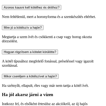
Azonos kausni kell kötélhez és dróthoz?
Nem feltétlenül, mert a horonyforma és a szemkészítés eltérhet.
Mire jó a kötélszív a hajón?
Megtartja a szem ívét és csökkenti a csap vagy horog okozta
dörzsölést.
Hogyan rögzítsem a kötelet körülötte?
A kötél típusához megfelelő fonással, préseléssel vagy igazolt
szorítással.
Mikor cseréljem a kötélszívet a hajón?
Ha szétnyílt, ellapult, éles vagy már nem tartja a kötél ívét.
Ha jól akarsz járni a vízen
Iratkozz fel, és elsőként értesülsz az akciókról, az új hajós