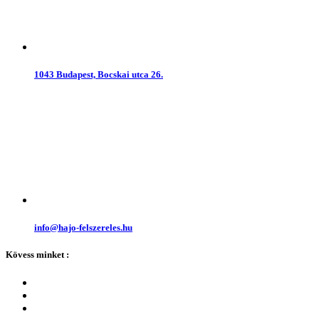
1043 Budapest, Bocskai utca 26.
info@hajo-felszereles.hu
Kövess minket :