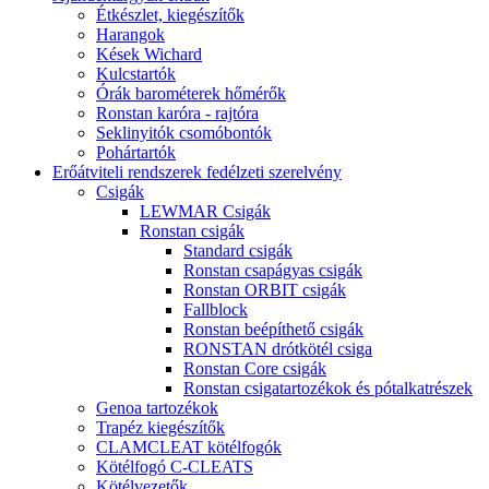
Étkészlet, kiegészítők
Harangok
Kések Wichard
Kulcstartók
Órák barométerek hőmérők
Ronstan karóra - rajtóra
Seklinyitók csomóbontók
Pohártartók
Erőátviteli rendszerek fedélzeti szerelvény
Csigák
LEWMAR Csigák
Ronstan csigák
Standard csigák
Ronstan csapágyas csigák
Ronstan ORBIT csigák
Fallblock
Ronstan beépíthető csigák
RONSTAN drótkötél csiga
Ronstan Core csigák
Ronstan csigatartozékok és pótalkatrészek
Genoa tartozékok
Trapéz kiegészítők
CLAMCLEAT kötélfogók
Kötélfogó C-CLEATS
Kötélvezetők