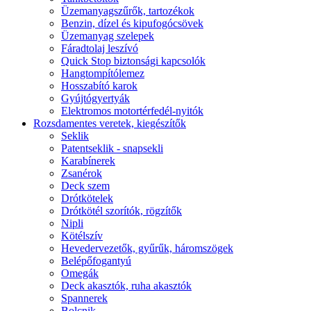
Üzemanyagszűrők, tartozékok
Benzin, dízel és kipufogócsövek
Üzemanyag szelepek
Fáradtolaj leszívó
Quick Stop biztonsági kapcsolók
Hangtompítólemez
Hosszabító karok
Gyújtógyertyák
Elektromos motortérfedél-nyitók
Rozsdamentes veretek, kiegészítők
Seklik
Patentseklik - snapsekli
Karabínerek
Zsanérok
Deck szem
Drótkötelek
Drótkötél szorítók, rögzítők
Nipli
Kötélszív
Hevedervezetők, gyűrűk, háromszögek
Belépőfogantyú
Omegák
Deck akasztók, ruha akasztók
Spannerek
Bolcnik