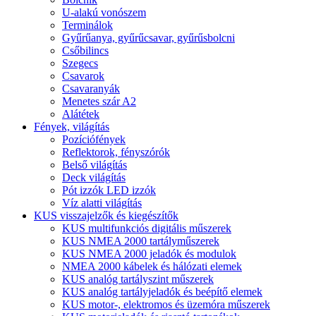
U-alakú vonószem
Terminálok
Gyűrűanya, gyűrűcsavar, gyűrűsbolcni
Csőbilincs
Szegecs
Csavarok
Csavaranyák
Menetes szár A2
Alátétek
Fények, világítás
Pozíciófények
Reflektorok, fényszórók
Belső világítás
Deck világítás
Pót izzók LED izzók
Víz alatti világítás
KUS visszajelzők és kiegészítők
KUS multifunkciós digitális műszerek
KUS NMEA 2000 tartályműszerek
KUS NMEA 2000 jeladók és modulok
NMEA 2000 kábelek és hálózati elemek
KUS analóg tartályszint műszerek
KUS analóg tartályjeladók és beépítő elemek
KUS motor-, elektromos és üzemóra műszerek