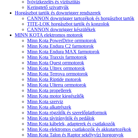
Ivóvízkezelés és víztisztítás
Keringtető szivattyúk
Horgászbot tartók és downrigger rendszerek
CANNON downrigger tartozékok és horgászbot tartók
TITE-LOK horgászbot tartók és konzolok
CANNON downrigger készülékek
MINN KOTA elektromos motorok
Minn Kota PowerDrive orrmotorok
Minn Kota Endura C2 farmotorok
Minn Kota Endura MAX farmotorok
Minn Kota Traxxis farmotorok
Minn Kota Quest orrmotorok
Minn Kota Ultrex orrmotorok
Minn Kota Terrova orrmotorok
Minn Kota Riptide motorok
Minn Kota Ulterra orrmotorok
Minn Kota propellerek
Minn Kota motor kiegészítők
Minn Kota szerviz
Minn Kota alkatrészek
Minn Kota rögzítők és szerelőplatformok
Minn Kota távirányítók és pedálok
Minn Kota kábelek, adapterek és csatlakozók
Minn Kota elektromos csatlakozók és akkutartozékok
Minn Kota Talon és Raptor sekélyvízi horgonyok