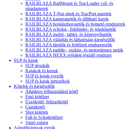
RAILBLAZA RailMount és TracLoader cső- és
sínadapterek
RAILBLAZA T-Nut sínek és TracPort panelek
RAILBLAZA kameratartók és állítható karok
RAILBLAZA horgászbot-tartók és bottartó rendszerek
RAILBLAZA echolot-, fishfinder- és jeladótartók
RAILBLAZA mobil-, tablet- és képernyőtartók
RAILBLAZA világítás és láthatósági kiegészítők
RAILBLAZA tárolók és fedélzeti rendszerezők
RAILBLAZA paddle-, eszköz- és motortámasz tartók
RAILBLAZA HEXX erősített rögzítő rendszer
SUP és kajak
SUP deszkák
Kajakok és kenuk
SUP és kajak evezők
SUP és kajak tartozékok
Kötelek és kiegészítők
Általános felhasználású kötél
Futó kötélzet
Úszókötél, felúszókötél
Gumikötél
Shot kötelek
Fall és Schotkötélzet
Varró zsineg
Ajándéktárgyak extrák