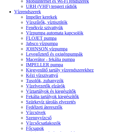
Mobilinternet és Wi-Fi rendszerek
URH (VHF) tengeri rádiók
Vízrendszerek
Impeller kerekek
Vízszűrők, víztisztítók
Fenékvíz szivattyúk
Vízpumpa automata kapcsolók
FLOJET pumpa
Jabsco vízpumpa
JOHNSON vízpumpa
Levegőztető és oxigénpumpák
Macerátor - fekália pumpa
IMPELLER pumpa
Kiegyenlítő tartály vízrendszerekhez
Kézi vízszivattyú
Tusolók, zuhanyzók
Vízelvezetők elzárók
Víztartályok és kiegészítők
Fekália tartályok kiegészítők
Szürkevíz tárolás elvezetés
Fedélzeti áteresztők
Vízcsövek
Szennyvízcső
Vízcsőcsatlakozók
Főcsapok