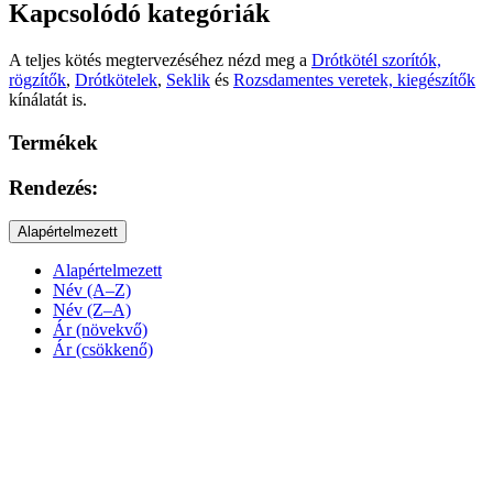
Kapcsolódó kategóriák
A teljes kötés megtervezéséhez nézd meg a
Drótkötél szorítók,
rögzítők
,
Drótkötelek
,
Seklik
és
Rozsdamentes veretek, kiegészítők
kínálatát is.
Termékek
Rendezés:
Alapértelmezett
Alapértelmezett
Név (A–Z)
Név (Z–A)
Ár (növekvő)
Ár (csökkenő)