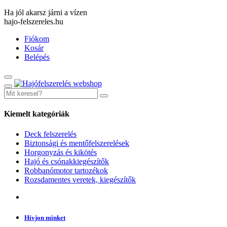
Ha jól akarsz járni a vízen
hajo-felszereles.hu
Fiókom
Kosár
Belépés
Kiemelt kategóriák
Deck felszerelés
Biztonsági és mentőfelszerelések
Horgonyzás és kikötés
Hajó és csónakkiegészítők
Robbanómotor tartozékok
Rozsdamentes veretek, kiegészítők
Hívjon minket