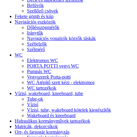
Befúvók
Szellőző csövek
Fekete gömb és kúp
Navigációs eszközök
Dőlésszögmérők
Iránytűk
Navigációs vonalzók körzők táskák
Széljelzők
Szélmérő
WC
Elektromos WC
PORTA POTTI vegyi WC
Pumpás WC
Vegyszerek Porta-potti
WC Átépítő szett kézi - elektromos
WC tartozékok
Vízisí, wakeboard, kneeboard, tube
Tube-ok
Vízisí
Vízisí, tube, wakeboard kötelek kiegészítők
Wakeboard és kneeboard
Hidraulikus kormányművek tartozékok
Matricák, dekorcsíkok
Orr- és farsugár kormányzás