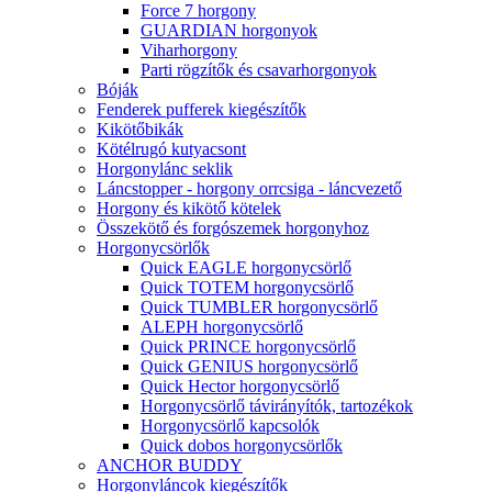
Force 7 horgony
GUARDIAN horgonyok
Viharhorgony
Parti rögzítők és csavarhorgonyok
Bóják
Fenderek pufferek kiegészítők
Kikötőbikák
Kötélrugó kutyacsont
Horgonylánc seklik
Láncstopper - horgony orrcsiga - láncvezető
Horgony és kikötő kötelek
Összekötő és forgószemek horgonyhoz
Horgonycsörlők
Quick EAGLE horgonycsörlő
Quick TOTEM horgonycsörlő
Quick TUMBLER horgonycsörlő
ALEPH horgonycsörlő
Quick PRINCE horgonycsörlő
Quick GENIUS horgonycsörlő
Quick Hector horgonycsörlő
Horgonycsörlő távirányítók, tartozékok
Horgonycsörlő kapcsolók
Quick dobos horgonycsörlők
ANCHOR BUDDY
Horgonyláncok kiegészítők