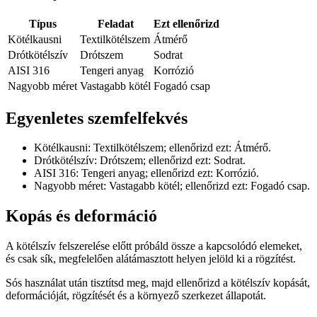
Típus
Feladat
Ezt ellenőrizd
Kötélkausni
Textilkötélszem
Átmérő
Drótkötélszív
Drótszem
Sodrat
AISI 316
Tengeri anyag
Korrózió
Nagyobb méret
Vastagabb kötél
Fogadó csap
Egyenletes szemfelfekvés
Kötélkausni: Textilkötélszem; ellenőrizd ezt: Átmérő.
Drótkötélszív: Drótszem; ellenőrizd ezt: Sodrat.
AISI 316: Tengeri anyag; ellenőrizd ezt: Korrózió.
Nagyobb méret: Vastagabb kötél; ellenőrizd ezt: Fogadó csap.
Kopás és deformáció
A kötélszív felszerelése előtt próbáld össze a kapcsolódó elemeket,
és csak sík, megfelelően alátámasztott helyen jelöld ki a rögzítést.
Sós használat után tisztítsd meg, majd ellenőrizd a kötélszív kopását,
deformációját, rögzítését és a környező szerkezet állapotát.