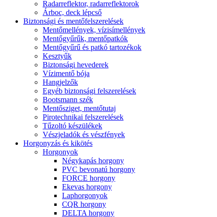
Radarreflektor, radarreflektorok
Árboc, deck lépcső
Biztonsági és mentőfelszerelések
Mentőmellények, vízisímellények
Mentőgyűrűk, mentőpatkók
Mentőgyűrű és patkó tartozékok
Kesztyűk
Biztonsági hevederek
Vízimentő bója
Hangjelzők
Egyéb biztonsági felszerelések
Bootsmann szék
Mentősziget, mentőtutaj
Pirotechnikai felszerelések
Tűzoltó készülékek
Vészjeladók és vészfények
Horgonyzás és kikötés
Horgonyok
Négykapás horgony
PVC bevonatú horgony
FORCE horgony
Ekevas horgony
Laphorgonyok
CQR horgony
DELTA horgony