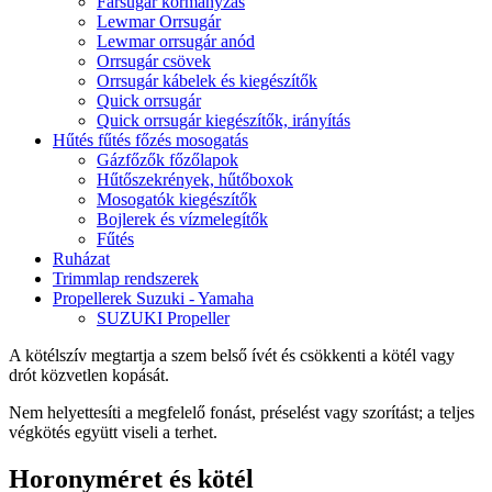
Farsugár kormányzás
Lewmar Orrsugár
Lewmar orrsugár anód
Orrsugár csövek
Orrsugár kábelek és kiegészítők
Quick orrsugár
Quick orrsugár kiegészítők, irányítás
Hűtés fűtés főzés mosogatás
Gázfőzők főzőlapok
Hűtőszekrények, hűtőboxok
Mosogatók kiegészítők
Bojlerek és vízmelegítők
Fűtés
Ruházat
Trimmlap rendszerek
Propellerek Suzuki - Yamaha
SUZUKI Propeller
A kötélszív megtartja a szem belső ívét és csökkenti a kötél vagy
drót közvetlen kopását.
Nem helyettesíti a megfelelő fonást, préselést vagy szorítást; a teljes
végkötés együtt viseli a terhet.
Horonyméret és kötél