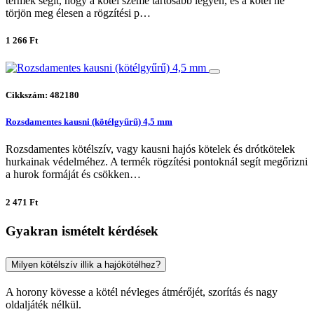
termék segít, hogy a kötél szeme tartósabb legyen, és a kötél ne
törjön meg élesen a rögzítési p…
1 266 Ft
Cikkszám: 482180
Rozsdamentes kausni (kötélgyűrű) 4,5 mm
Rozsdamentes kötélszív, vagy kausni hajós kötelek és drótkötelek
hurkainak védelméhez. A termék rögzítési pontoknál segít megőrizni
a hurok formáját és csökken…
2 471 Ft
Gyakran ismételt kérdések
Milyen kötélszív illik a hajókötélhez?
A horony kövesse a kötél névleges átmérőjét, szorítás és nagy
oldaljáték nélkül.