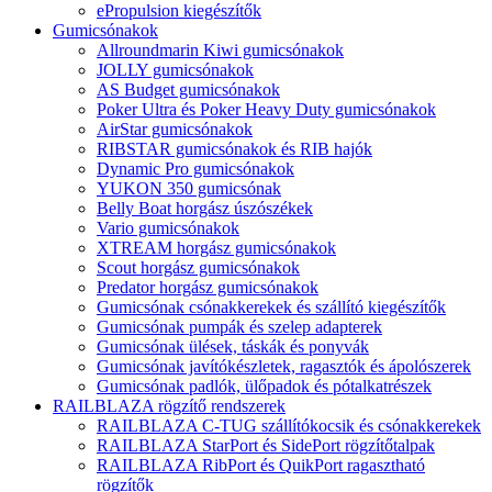
ePropulsion kiegészítők
Gumicsónakok
Allroundmarin Kiwi gumicsónakok
JOLLY gumicsónakok
AS Budget gumicsónakok
Poker Ultra és Poker Heavy Duty gumicsónakok
AirStar gumicsónakok
RIBSTAR gumicsónakok és RIB hajók
Dynamic Pro gumicsónakok
YUKON 350 gumicsónak
Belly Boat horgász úszószékek
Vario gumicsónakok
XTREAM horgász gumicsónakok
Scout horgász gumicsónakok
Predator horgász gumicsónakok
Gumicsónak csónakkerekek és szállító kiegészítők
Gumicsónak pumpák és szelep adapterek
Gumicsónak ülések, táskák és ponyvák
Gumicsónak javítókészletek, ragasztók és ápolószerek
Gumicsónak padlók, ülőpadok és pótalkatrészek
RAILBLAZA rögzítő rendszerek
RAILBLAZA C-TUG szállítókocsik és csónakkerekek
RAILBLAZA StarPort és SidePort rögzítőtalpak
RAILBLAZA RibPort és QuikPort ragasztható
rögzítők