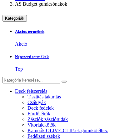
AS Budget gumicsónakok
Kategóriák
Akciós termékek
Akció
Népszerű termékek
Top
Deck felszerelés
Tisztítás takarítás
Csáklyák
Deck fedelek
Fürdőlétrák
Zászlók zászlórudak
Vitorlalekötők
Kampók OLIVE-CLIP-ek gumikötélhez
Fedélzeti székek