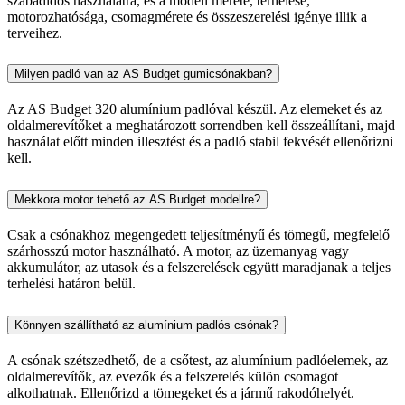
szabadidős használatra, és a modell mérete, terhelése,
motorozhatósága, csomagmérete és összeszerelési igénye illik a
terveihez.
Milyen padló van az AS Budget gumicsónakban?
Az AS Budget 320 alumínium padlóval készül. Az elemeket és az
oldalmerevítőket a meghatározott sorrendben kell összeállítani, majd
használat előtt minden illesztést és a padló stabil fekvését ellenőrizni
kell.
Mekkora motor tehető az AS Budget modellre?
Csak a csónakhoz megengedett teljesítményű és tömegű, megfelelő
szárhosszú motor használható. A motor, az üzemanyag vagy
akkumulátor, az utasok és a felszerelések együtt maradjanak a teljes
terhelési határon belül.
Könnyen szállítható az alumínium padlós csónak?
A csónak szétszedhető, de a csőtest, az alumínium padlóelemek, az
oldalmerevítők, az evezők és a felszerelés külön csomagot
alkothatnak. Ellenőrizd a tömegeket és a jármű rakodóhelyét.