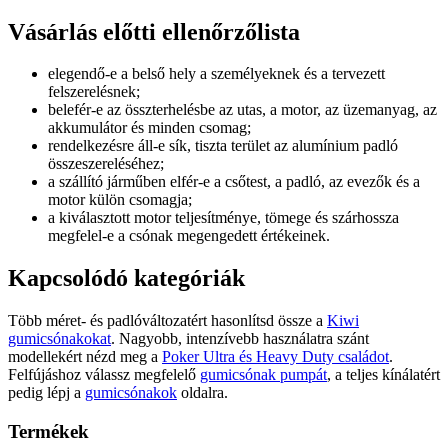
Vásárlás előtti ellenőrzőlista
elegendő-e a belső hely a személyeknek és a tervezett
felszerelésnek;
belefér-e az összterhelésbe az utas, a motor, az üzemanyag, az
akkumulátor és minden csomag;
rendelkezésre áll-e sík, tiszta terület az alumínium padló
összeszereléséhez;
a szállító járműben elfér-e a csőtest, a padló, az evezők és a
motor külön csomagja;
a kiválasztott motor teljesítménye, tömege és szárhossza
megfelel-e a csónak megengedett értékeinek.
Kapcsolódó kategóriák
Több méret- és padlóváltozatért hasonlítsd össze a
Kiwi
gumicsónakokat
. Nagyobb, intenzívebb használatra szánt
modellekért nézd meg a
Poker Ultra és Heavy Duty családot
.
Felfújáshoz válassz megfelelő
gumicsónak pumpát
, a teljes kínálatért
pedig lépj a
gumicsónakok
oldalra.
Termékek