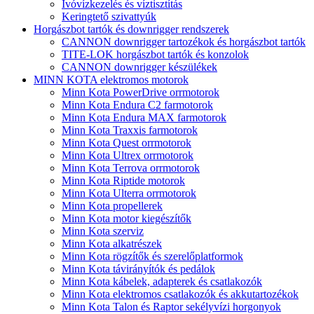
Ivóvízkezelés és víztisztítás
Keringtető szivattyúk
Horgászbot tartók és downrigger rendszerek
CANNON downrigger tartozékok és horgászbot tartók
TITE-LOK horgászbot tartók és konzolok
CANNON downrigger készülékek
MINN KOTA elektromos motorok
Minn Kota PowerDrive orrmotorok
Minn Kota Endura C2 farmotorok
Minn Kota Endura MAX farmotorok
Minn Kota Traxxis farmotorok
Minn Kota Quest orrmotorok
Minn Kota Ultrex orrmotorok
Minn Kota Terrova orrmotorok
Minn Kota Riptide motorok
Minn Kota Ulterra orrmotorok
Minn Kota propellerek
Minn Kota motor kiegészítők
Minn Kota szerviz
Minn Kota alkatrészek
Minn Kota rögzítők és szerelőplatformok
Minn Kota távirányítók és pedálok
Minn Kota kábelek, adapterek és csatlakozók
Minn Kota elektromos csatlakozók és akkutartozékok
Minn Kota Talon és Raptor sekélyvízi horgonyok