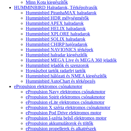
Minn Kota kiegészítők
HUMMINBIRD Halradarok, Térképolvasók
Humminbird PiranhaMAX halradarok
Humminbird HDR mélységmérők
Humminbird APEX halradarok
Humminbird HELIX halradarok
Humminbird XPLORE halradarok
Humminbird SOLIX halradarok
Humminbird CHIRP hajóradarok
Humminbird NAVIONICS térképek
Humminbird halradar kiegészítők
Humminbird MEGA Live és MEGA 360 jeladók
Humminbird jeladók és szenzorok
Horgászbot tartók radarfej tartók
Humminbird hálózati és NMEA kiegészítők
Humminbird AutoChart és térképezés
ePropulsion elektromos csónakmotor
ePropulsion Navy elektromos csónakmotor
ePropulsion Spirit elektromos csónakmotor
ePropulsion eLite elektromos csónakmotor
ePropulsion X széria elektromos csónakmotor
ePropulsion Pod Drive elektromos motor
ePropulsion I-széria belső elektromos motor
ePropulsion akkumulátorok és töltők
ePropulsion propellerek és alkatrészek