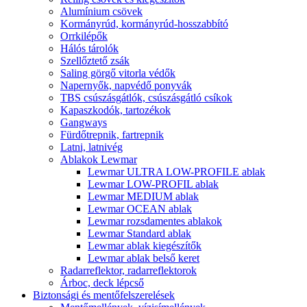
Alumínium csövek
Kormányrúd, kormányrúd-hosszabbító
Orrkilépők
Hálós tárolók
Szellőztető zsák
Saling görgő vitorla védők
Napernyők, napvédő ponyvák
TBS csúszásgátlók, csúszásgátló csíkok
Kapaszkodók, tartozékok
Gangways
Fürdőtrepnik, fartrepnik
Latni, latnivég
Ablakok Lewmar
Lewmar ULTRA LOW-PROFILE ablak
Lewmar LOW-PROFIL ablak
Lewmar MEDIUM ablak
Lewmar OCEAN ablak
Lewmar rozsdamentes ablakok
Lewmar Standard ablak
Lewmar ablak kiegészítők
Lewmar ablak belső keret
Radarreflektor, radarreflektorok
Árboc, deck lépcső
Biztonsági és mentőfelszerelések