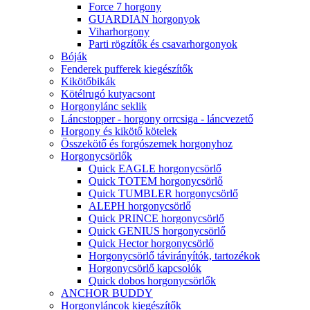
Force 7 horgony
GUARDIAN horgonyok
Viharhorgony
Parti rögzítők és csavarhorgonyok
Bóják
Fenderek pufferek kiegészítők
Kikötőbikák
Kötélrugó kutyacsont
Horgonylánc seklik
Láncstopper - horgony orrcsiga - láncvezető
Horgony és kikötő kötelek
Összekötő és forgószemek horgonyhoz
Horgonycsörlők
Quick EAGLE horgonycsörlő
Quick TOTEM horgonycsörlő
Quick TUMBLER horgonycsörlő
ALEPH horgonycsörlő
Quick PRINCE horgonycsörlő
Quick GENIUS horgonycsörlő
Quick Hector horgonycsörlő
Horgonycsörlő távirányítók, tartozékok
Horgonycsörlő kapcsolók
Quick dobos horgonycsörlők
ANCHOR BUDDY
Horgonyláncok kiegészítők