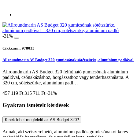
-31%
Cikkszám: 978033
Allroundmarin AS Budget 320 gumicsónak sötétszürke, alumínium padlóval
Allroundmarin AS Budget 320 felfújható gumicsónak alumínium
padlóval, csónakázáshoz, horgászathoz vagy tenderhasználatra. A
320 cm, sötétszürke, alumínium padl…
457 119 Ft
315 711 Ft
-31%
Gyakran ismételt kérdések
Kinek lehet megfelelő az AS Budget 320?
Annak, aki szétszerelhető, alumínium padlós gumicsónakot keres