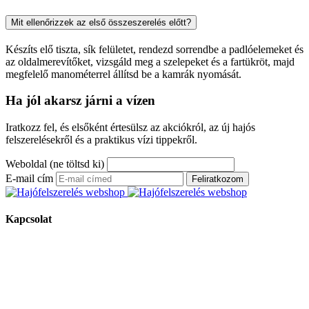
Mit ellenőrizzek az első összeszerelés előtt?
Készíts elő tiszta, sík felületet, rendezd sorrendbe a padlóelemeket és
az oldalmerevítőket, vizsgáld meg a szelepeket és a fartükröt, majd
megfelelő manométerrel állítsd be a kamrák nyomását.
Ha jól akarsz járni a vízen
Iratkozz fel, és elsőként értesülsz az akciókról, az új hajós
felszerelésekről és a praktikus vízi tippekről.
Weboldal (ne töltsd ki)
E-mail cím
Feliratkozom
Kapcsolat