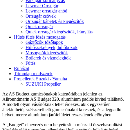
Farsugár kormányzás
Lewmar Orrsugár
Lewmar orrsugár anód
Orrsugár csövek
Orrsugár kábelek és kiegészítők
Quick orrsugár
Quick orrsugár kiegészítők, irányítás
Hűtés fűtés főzés mosogatás
Gázfőzők főzőlapok
Hűtőszekrények, hűtőboxok
Mosogatók kiegészítők
Bojlerek és vízmelegítők
Fűtés
Ruházat
Trimmlap rendszerek
Propellerek Suzuki - Yamaha
SUZUKI Propeller
Az AS Budget gumicsónakok kategóriában jelenleg az
Allroundmarin AS Budget 320, alumínium padlós kivitel található.
A modell olyan vásárlóknak lehet érdekes, akik egyszerűen
áttekinthető, szétszerelhető gumicsónakot keresnek, és a légpadló
helyett merev alumínium járófelületet részesítenek előnyben.
A „Budget” elnevezés nem helyettesíti a műszaki összehasonlítást.
Vásárlás előtt ugyanúgy ellenőrizni kell a csónak külső és belső