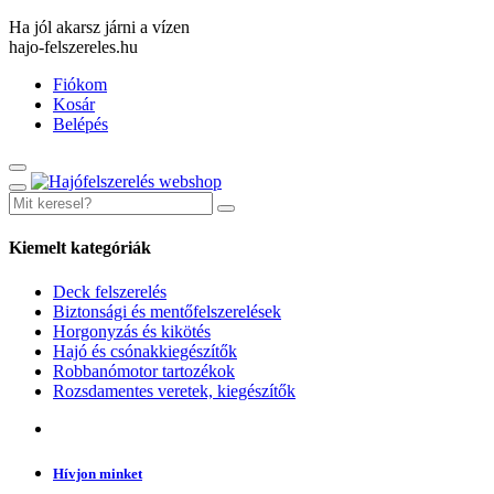
Ha jól akarsz járni a vízen
hajo-felszereles.hu
Fiókom
Kosár
Belépés
Kiemelt kategóriák
Deck felszerelés
Biztonsági és mentőfelszerelések
Horgonyzás és kikötés
Hajó és csónakkiegészítők
Robbanómotor tartozékok
Rozsdamentes veretek, kiegészítők
Hívjon minket