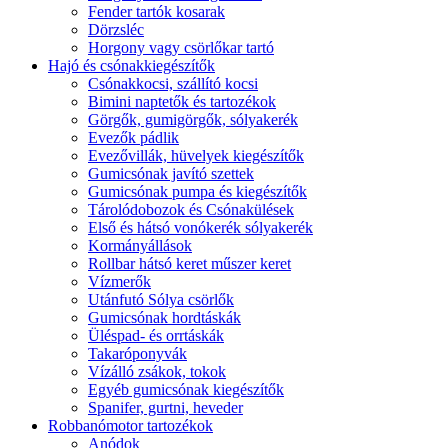
Fender tartók kosarak
Dörzsléc
Horgony vagy csörlőkar tartó
Hajó és csónakkiegészítők
Csónakkocsi, szállító kocsi
Bimini naptetők és tartozékok
Görgők, gumigörgők, sólyakerék
Evezők pádlik
Evezővillák, hüvelyek kiegészítők
Gumicsónak javító szettek
Gumicsónak pumpa és kiegészítők
Tárolódobozok és Csónakülések
Első és hátsó vonókerék sólyakerék
Kormányállások
Rollbar hátsó keret műszer keret
Vízmerők
Utánfutó Sólya csörlők
Gumicsónak hordtáskák
Üléspad- és orrtáskák
Takaróponyvák
Vízálló zsákok, tokok
Egyéb gumicsónak kiegészítők
Spanifer, gurtni, heveder
Robbanómotor tartozékok
Anódok