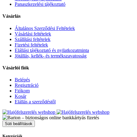
Panaszkezelési tájékoztató
Vásárlás
Általános Szerződési Feltételek
Vásárlási feltételek
Szállítási feltételek
Fizetési feltételek
Elállási tájékoztató és nyilatkozatminta
Jótállás, kellék- és termékszavatosság
Vásárlói fiók
Belépés
Regisztráció
Fiókom
Kosár
Elállás a szerződéstől
Süti beállítások
Kategóriák