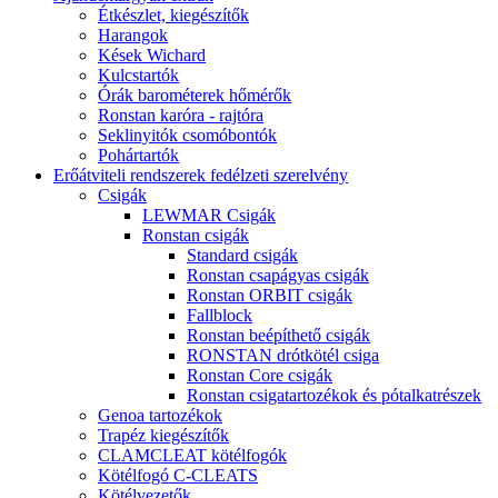
Étkészlet, kiegészítők
Harangok
Kések Wichard
Kulcstartók
Órák barométerek hőmérők
Ronstan karóra - rajtóra
Seklinyitók csomóbontók
Pohártartók
Erőátviteli rendszerek fedélzeti szerelvény
Csigák
LEWMAR Csigák
Ronstan csigák
Standard csigák
Ronstan csapágyas csigák
Ronstan ORBIT csigák
Fallblock
Ronstan beépíthető csigák
RONSTAN drótkötél csiga
Ronstan Core csigák
Ronstan csigatartozékok és pótalkatrészek
Genoa tartozékok
Trapéz kiegészítők
CLAMCLEAT kötélfogók
Kötélfogó C-CLEATS
Kötélvezetők