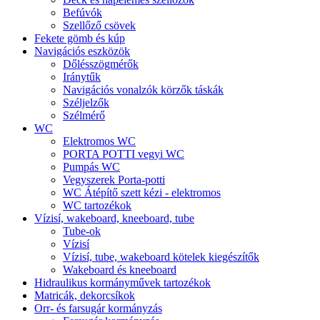
Befúvók
Szellőző csövek
Fekete gömb és kúp
Navigációs eszközök
Dőlésszögmérők
Iránytűk
Navigációs vonalzók körzők táskák
Széljelzők
Szélmérő
WC
Elektromos WC
PORTA POTTI vegyi WC
Pumpás WC
Vegyszerek Porta-potti
WC Átépítő szett kézi - elektromos
WC tartozékok
Vízisí, wakeboard, kneeboard, tube
Tube-ok
Vízisí
Vízisí, tube, wakeboard kötelek kiegészítők
Wakeboard és kneeboard
Hidraulikus kormányművek tartozékok
Matricák, dekorcsíkok
Orr- és farsugár kormányzás