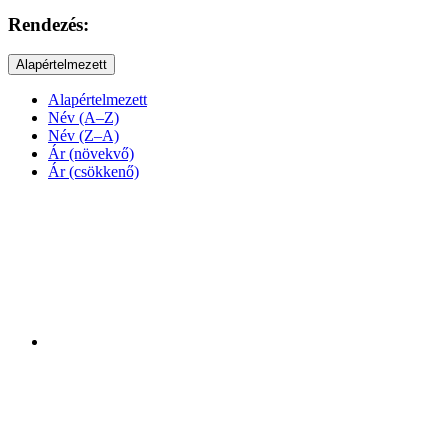
Rendezés:
Alapértelmezett
Alapértelmezett
Név (A–Z)
Név (Z–A)
Ár (növekvő)
Ár (csökkenő)