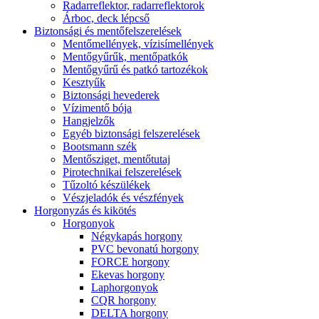
Radarreflektor, radarreflektorok
Árboc, deck lépcső
Biztonsági és mentőfelszerelések
Mentőmellények, vízisímellények
Mentőgyűrűk, mentőpatkók
Mentőgyűrű és patkó tartozékok
Kesztyűk
Biztonsági hevederek
Vízimentő bója
Hangjelzők
Egyéb biztonsági felszerelések
Bootsmann szék
Mentősziget, mentőtutaj
Pirotechnikai felszerelések
Tűzoltó készülékek
Vészjeladók és vészfények
Horgonyzás és kikötés
Horgonyok
Négykapás horgony
PVC bevonatú horgony
FORCE horgony
Ekevas horgony
Laphorgonyok
CQR horgony
DELTA horgony