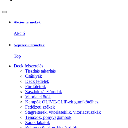
Akciós termékek
Akció
Népszerű termékek
Top
Deck felszerelés
Tisztítás takarítás
Csáklyák
Deck fedelek
Fürdőlétrák
Zászlók zászlórudak
Vitorlalekötők
Kampók OLIVE-CLIP-ek gumikötélhez
Fedélzeti székek
Stagreiterek, vitorlaseklik, vitorlacsuszkák
Tenaxok, ponyvagombok
Zárak lakatok
Reling csövek és kiegészítők