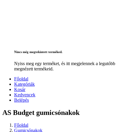
Nincs még megtekintett terméked.
Nyiss meg egy terméket, és itt megjelennek a legutóbb
megnézett termékeid.
Főoldal
Kategóriák
Kosár
Kedvencek
Belépés
AS Budget gumicsónakok
Főoldal
Gumicsónakok