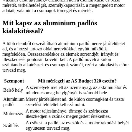
méretét, terhelhetőségét, személykapacitását, a megengedett motor
adatait, valamint a csomagok tömegét és méretét.
Mit kapsz az alumínium padlós
kialakítással?
A több elemből összeállítható alumínium padló merev járófelületet
ad, és a hozzá tartozó oldalmerevítőkkel együtt működik
megfelelően. Összeszereléskor az elemek sorrendjét, irányát és
illeszkedését pontosan követni kell. A padló növeli a külön
szállítandó alkatrészek és csomagok számát, ezért a rakodást is előre
tervezd meg.
Szempont
Mit mérlegelj az AS Budget 320 esetén?
A személyek mellett az üzemanyag, az akkumulátor és
Belső hely
minden csomag helyigényét is számold bele.
Alumínium
Merev járófelületet ad, de külön csomagként és tiszta
padló
szerelési felülettel kell számolni.
A motor teljesítménye, tömege és szárhossza
Motorozás
illeszkedjen a csónak megengedett értékeihez.
A csőtest, a padló, az evezők és a motor rakodási helyét
Szállítás
együttesen tervezd meg.