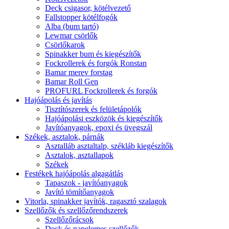
Deck csigasor, kötélvezető
Fallstopper kötélfogók
Alba (bum tartó)
Lewmar csörlők
Csörlőkarok
Spinakker bum és kiegészítők
Fockrollerek és forgók Ronstan
Bamar merev forstag
Bamar Roll Gen
PROFURL Fockrollerek és forgók
Hajóápolás és javítás
Tisztítószerek és felületápolók
Hajóápolási eszközök és kiegészítők
Javítóanyagok, epoxi és üvegszál
Székek, asztalok, párnák
Asztalláb asztaltalp, székláb kiegészítők
Asztalok, asztallapok
Székek
Festékek hajóápolás algagátlás
Tapaszok - javítóanyagok
Javító tömítőanyagok
Vitorla, spinakker javítók, ragasztó szalagok
Szellőzők és szellőzőrendszerek
Szellőzőrácsok
Deck és napelemes szellőzők