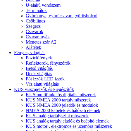
U-alakú vonószem
Terminálok
Gyűrűanya, gyűrűcsavar, gyűrűsbolcni
Csőbilincs
Szegecs
Csavarok
Csavaranyák
Menetes szár A2
Alátétek
Fények, világítás
Pozíciófények
Reflektorok, fényszórók
Belső világítás
Deck világítás
Pót izzók LED izzók
Víz alatti világítás
KUS visszajelzők és kiegészítők
KUS multifunkciós digitális műszerek
KUS NMEA 2000 tartályműszerek
KUS NMEA 2000 jeladók és modulok
NMEA 2000 kábelek és hálózati elemek
KUS analóg tartályszint műszerek
KUS analóg tartályjeladók és beépítő elemek
KUS motor-, elektromos és üzemóra műszerek