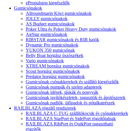
ePropulsion kiegészítők
Gumicsónakok
Allroundmarin Kiwi gumicsónakok
JOLLY gumicsónakok
AS Budget gumicsónakok
Poker Ultra és Poker Heavy Duty gumicsónakok
AirStar gumicsónakok
RIBSTAR gumicsónakok és RIB hajók
Dynamic Pro gumicsónakok
YUKON 350 gumicsónak
Belly Boat horgász úszószékek
Vario gumicsónakok
XTREAM horgász gumicsónakok
Scout horgász gumicsónakok
Predator horgász gumicsónakok
Gumicsónak csónakkerekek és szállító kiegészítők
Gumicsónak pumpák és szelep adapterek
Gumicsónak ülések, táskák és ponyvák
Gumicsónak javítókészletek, ragasztók és ápolószerek
Gumicsónak padlók, ülőpadok és pótalkatrészek
RAILBLAZA rögzítő rendszerek
RAILBLAZA C-TUG szállítókocsik és csónakkerekek
RAILBLAZA StarPort és SidePort rögzítőtalpak
RAILBLAZA RibPort és QuikPort ragasztható
rögzítők