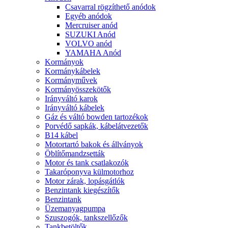
Csavarral rögzíthető anódok
Egyéb anódok
Mercruiser anód
SUZUKI Anód
VOLVO anód
YAMAHA Anód
Kormányok
Kormánykábelek
Kormányművek
Kormányösszekötők
Irányváltó karok
Irányváltó kábelek
Gáz és váltó bowden tartozékok
Porvédő sapkák, kábelátvezetők
B14 kábel
Motortartó bakok és állványok
Öblítőmandzsetták
Motor és tank csatlakozók
Takaróponyva külmotorhoz
Motor zárak, lopásgátlók
Benzintank kiegészítők
Benzintank
Üzemanyagpumpa
Szuszogók, tankszellőzők
Tankbetöltők