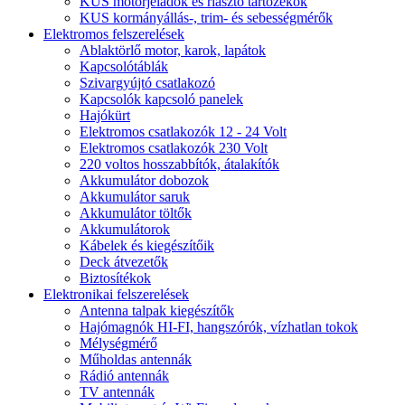
KUS motorjeladók és riasztó tartozékok
KUS kormányállás-, trim- és sebességmérők
Elektromos felszerelések
Ablaktörlő motor, karok, lapátok
Kapcsolótáblák
Szivargyújtó csatlakozó
Kapcsolók kapcsoló panelek
Hajókürt
Elektromos csatlakozók 12 - 24 Volt
Elektromos csatlakozók 230 Volt
220 voltos hosszabbítók, átalakítók
Akkumulátor dobozok
Akkumulátor saruk
Akkumulátor töltők
Akkumulátorok
Kábelek és kiegészítőik
Deck átvezetők
Biztosítékok
Elektronikai felszerelések
Antenna talpak kiegészítők
Hajómagnók HI-FI, hangszórók, vízhatlan tokok
Mélységmérő
Műholdas antennák
Rádió antennák
TV antennák