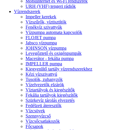
Mobilinternet és Wi-Fi rendszerek
URH (VHF) tengeri rádiók
Vízrendszerek
Impeller kerekek
Vízszűrők, víztisztítók
Fenékvíz szivattyúk
Vízpumpa automata kapcsolók
FLOJET pumpa
Jabsco vízpumpa
JOHNSON vízpumpa
Levegőztető és oxigénpumpák
Macerátor - fekália pumpa
IMPELLER pumpa
Kiegyenlítő tartály vízrendszerekhez
Kézi vízszivattyú
Tusolók, zuhanyzók
Vízelvezetők elzárók
Víztartályok és kiegészítők
Fekália tartályok kiegészítők
Szürkevíz tárolás elvezetés
Fedélzeti áteresztők
Vízcsövek
Szennyvízcső
Vízcsőcsatlakozók
Főcsapok