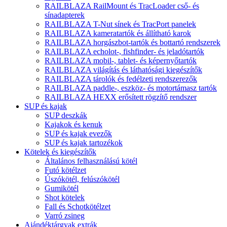
RAILBLAZA RailMount és TracLoader cső- és
sínadapterek
RAILBLAZA T-Nut sínek és TracPort panelek
RAILBLAZA kameratartók és állítható karok
RAILBLAZA horgászbot-tartók és bottartó rendszerek
RAILBLAZA echolot-, fishfinder- és jeladótartók
RAILBLAZA mobil-, tablet- és képernyőtartók
RAILBLAZA világítás és láthatósági kiegészítők
RAILBLAZA tárolók és fedélzeti rendszerezők
RAILBLAZA paddle-, eszköz- és motortámasz tartók
RAILBLAZA HEXX erősített rögzítő rendszer
SUP és kajak
SUP deszkák
Kajakok és kenuk
SUP és kajak evezők
SUP és kajak tartozékok
Kötelek és kiegészítők
Általános felhasználású kötél
Futó kötélzet
Úszókötél, felúszókötél
Gumikötél
Shot kötelek
Fall és Schotkötélzet
Varró zsineg
Ajándéktárgyak extrák