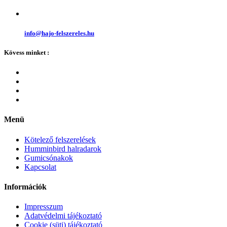
info@hajo-felszereles.hu
Kövess minket :
Menü
Kötelező felszerelések
Humminbird halradarok
Gumicsónakok
Kapcsolat
Információk
Impresszum
Adatvédelmi tájékoztató
Cookie (süti) tájékoztató