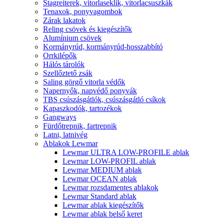
Stagreiterek, vitorlaseklik, vitorlacsuszkák
Tenaxok, ponyvagombok
Zárak lakatok
Reling csövek és kiegészítők
Alumínium csövek
Kormányrúd, kormányrúd-hosszabbító
Orrkilépők
Hálós tárolók
Szellőztető zsák
Saling görgő vitorla védők
Napernyők, napvédő ponyvák
TBS csúszásgátlók, csúszásgátló csíkok
Kapaszkodók, tartozékok
Gangways
Fürdőtrepnik, fartrepnik
Latni, latnivég
Ablakok Lewmar
Lewmar ULTRA LOW-PROFILE ablak
Lewmar LOW-PROFIL ablak
Lewmar MEDIUM ablak
Lewmar OCEAN ablak
Lewmar rozsdamentes ablakok
Lewmar Standard ablak
Lewmar ablak kiegészítők
Lewmar ablak belső keret