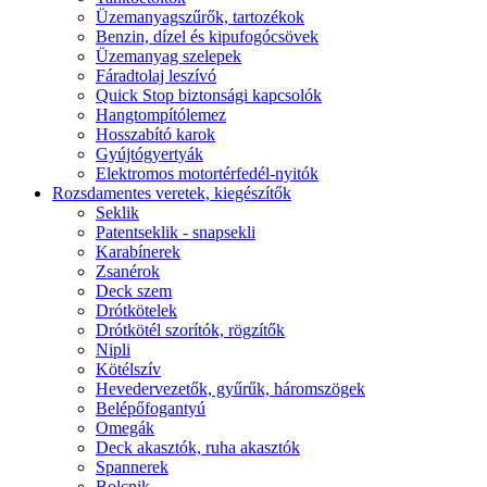
Üzemanyagszűrők, tartozékok
Benzin, dízel és kipufogócsövek
Üzemanyag szelepek
Fáradtolaj leszívó
Quick Stop biztonsági kapcsolók
Hangtompítólemez
Hosszabító karok
Gyújtógyertyák
Elektromos motortérfedél-nyitók
Rozsdamentes veretek, kiegészítők
Seklik
Patentseklik - snapsekli
Karabínerek
Zsanérok
Deck szem
Drótkötelek
Drótkötél szorítók, rögzítők
Nipli
Kötélszív
Hevedervezetők, gyűrűk, háromszögek
Belépőfogantyú
Omegák
Deck akasztók, ruha akasztók
Spannerek
Bolcnik