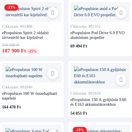
-25%
Cikkszám: 901466
Cikkszám: 902352
ePropulsion Spirit 2 oldalsó
ePropulsion Pod Drive 6.0 EVO
távvezérlő kar kijelzővel
alumínium propeller
250 180 Ft
69 494 Ft
187 900 Ft
-25%
Cikkszám: 901840
ePropulsion 100 W összehajtható
Cikkszám: 902426
napelem
ePropulsion 150 A gyűjtősín E60
és E163 akkumulátorokhoz
164 470 Ft
54 051 Ft
-18%