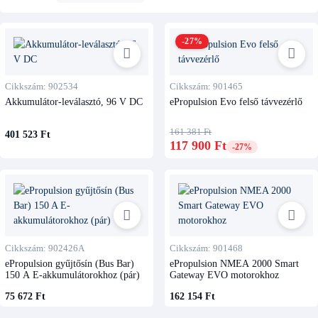
-27%
Cikkszám: 902534
Cikkszám: 901465
Akkumulátor-leválasztó, 96 V DC
ePropulsion Evo felső távvezérlő
161 381 Ft
401 523 Ft
117 900 Ft
-27%
Cikkszám: 902426A
Cikkszám: 901468
ePropulsion gyűjtősín (Bus Bar)
ePropulsion NMEA 2000 Smart
150 A E-akkumulátorokhoz (pár)
Gateway EVO motorokhoz
75 672 Ft
162 154 Ft