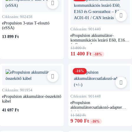
Cikkszám: 902458
ePropulsion 3-utas T-elosztó
(eSSA)
Cikkszám: 901440
ePropulsion akkumulátor-
13 899 Ft
kommunikációs lezáró E60, E163
és G-sorozathoz
13 899 Ft
11 400 Ft
-18%
-16%
Cikkszám: 901954
ePropulsion akkumulátor-összekötő
Cikkszám: 901448
kábel
ePropulsion
akkumulátorcsatlakozó-adapter
41 697 Ft
(+/–)
11 582 Ft
9 700 Ft
-16%