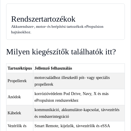
Rendszertartozékok
Akkurendszer-, motor- és beépítési tartozékok ePropulsion
hajtásokhoz.
Milyen kiegészítők találhatók itt?
Tartozéktípus
Jellemző felhasználás
motorcsaládhoz illeszkedő pót- vagy speciális
Propellerek
propellerek
korrózióvédelem Pod Drive, Navy, X és más
Anódok
ePropulsion rendszerekhez
kommunikáció, akkumulátor-kapcsolat, távvezérlés
Kábelek
és rendszerintegráció
Vezérlők és
Smart Remote, kijelzők, távvezérlők és eSSA