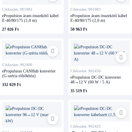
Cikkszám: 901982
Cikkszám: 901983
ePropulsion áram-összekötő kábel
ePropulsion áram-összekötő kábel
E-40/80/175 (1,0 m)
E-40/80/175 (2,0 m)
27 026 Ft
50 963 Ft
Cikkszám: 902490
ePropulsion CANHub konverter
Cikkszám: 902436
(G-széria töltőkhöz)
ePropulsion DC-DC konverter
48→12 V (60 W / 5 A)
332 029 Ft
35 519 Ft
Cikkszám: 902425