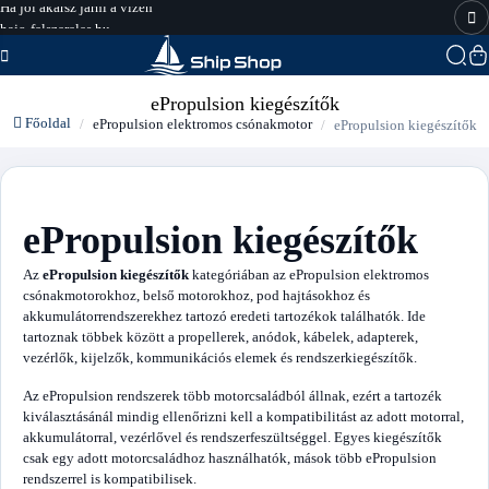
hajo-felszereles.hu
ePropulsion kiegészítők
Főoldal
ePropulsion elektromos csónakmotor
ePropulsion kiegészítők
ePropulsion kiegészítők
Az
ePropulsion kiegészítők
kategóriában az ePropulsion elektromos
csónakmotorokhoz, belső motorokhoz, pod hajtásokhoz és
akkumulátorrendszerekhez tartozó eredeti tartozékok találhatók. Ide
tartoznak többek között a propellerek, anódok, kábelek, adapterek,
vezérlők, kijelzők, kommunikációs elemek és rendszerkiegészítők.
Az ePropulsion rendszerek több motorcsaládból állnak, ezért a tartozék
kiválasztásánál mindig ellenőrizni kell a kompatibilitást az adott motorral,
akkumulátorral, vezérlővel és rendszerfeszültséggel. Egyes kiegészítők
csak egy adott motorcsaládhoz használhatók, mások több ePropulsion
rendszerrel is kompatibilisek.