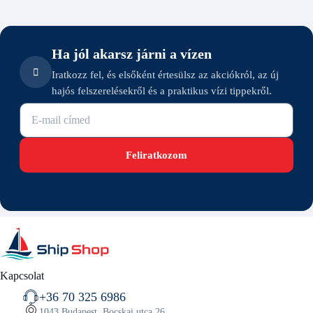
Ha jól akarsz járni a vízen
Iratkozz fel, és elsőként értesülsz az akciókról, az új
hajós felszerelésekről és a praktikus vízi tippekről.
E-mail cím
Feliratkozom
Kapcsolat
+36 70 325 6986
1043 Budapest, Bocskai utca 26.