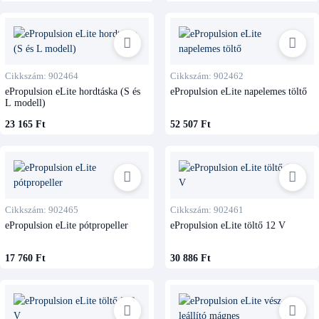
Cikkszám: 902464
Cikkszám: 902462
ePropulsion eLite hordtáska (S és
ePropulsion eLite napelemes töltő
L modell)
23 165 Ft
52 507 Ft
Cikkszám: 902465
Cikkszám: 902461
ePropulsion eLite pótpropeller
ePropulsion eLite töltő 12 V
17 760 Ft
30 886 Ft