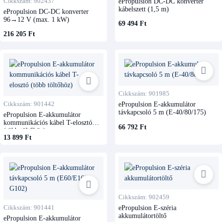
Cikkszám: 902437
ePropulsion DC-DC konverter
kábelszett (1,5 m)
ePropulsion DC-DC konverter
96→12 V (max. 1 kW)
69 494 Ft
216 205 Ft
Cikkszám: 901985
Cikkszám: 901442
ePropulsion E-akkumulátor
távkapcsoló 5 m (E-40/80/175)
ePropulsion E-akkumulátor
kommunikációs kábel T-elosztó
66 792 Ft
(több töltőhöz)
13 899 Ft
Cikkszám: 902459
Cikkszám: 901441
ePropulsion E-széria
akkumulátortöltő
ePropulsion E-akkumulátor