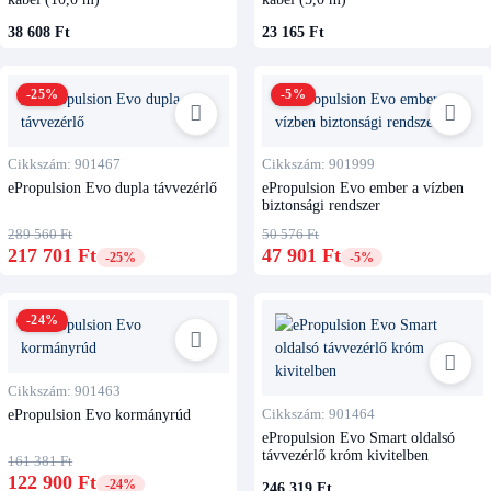
38 608 Ft
23 165 Ft
-25%
-5%
Cikkszám: 901467
Cikkszám: 901999
ePropulsion Evo dupla távvezérlő
ePropulsion Evo ember a vízben
biztonsági rendszer
289 560 Ft
50 576 Ft
217 701 Ft
47 901 Ft
-25%
-5%
-24%
Cikkszám: 901463
ePropulsion Evo kormányrúd
Cikkszám: 901464
ePropulsion Evo Smart oldalsó
távvezérlő króm kivitelben
161 381 Ft
122 900 Ft
-24%
246 319 Ft