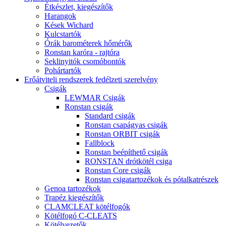
Étkészlet, kiegészítők
Harangok
Kések Wichard
Kulcstartók
Órák barométerek hőmérők
Ronstan karóra - rajtóra
Seklinyitók csomóbontók
Pohártartók
Erőátviteli rendszerek fedélzeti szerelvény
Csigák
LEWMAR Csigák
Ronstan csigák
Standard csigák
Ronstan csapágyas csigák
Ronstan ORBIT csigák
Fallblock
Ronstan beépíthető csigák
RONSTAN drótkötél csiga
Ronstan Core csigák
Ronstan csigatartozékok és pótalkatrészek
Genoa tartozékok
Trapéz kiegészítők
CLAMCLEAT kötélfogók
Kötélfogó C-CLEATS
Kötélvezetők