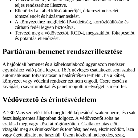
teljes rendszerhez illesztve.
Ellenőrizd a kábel külső átmérőjét, érkeresztmetszetét,
tömszelencét és húzásmentesítést.
A környezethez megfelelő IP-védettség, korrózióállóság és
zárható fedél legyen biztosítva.
Tervezd meg a védővezetőt, RCD-t, megszakítót, főkapcsolót
és polaritás-ellenőrzést.
Partiáram-bemenet rendszerillesztése
A hajóoldali bemenet és a kábelcsatlakozó ugyanazon rendszer
egymáshoz való párja legyen. 16 A névleges csatlakozót sem szabad
automatikusan folyamatosan a határértéken terhelni, ha a kábel,
környezet vagy védelmi rendszer ezt nem engedi. Csere esetén a
kivágást, csavarfuratokat és panel mögötti mélységet is mérd fel.
Védővezető és érintésvédelem
A 230 V-os szerelést bízd megfelelő képesítésű szakemberre, és csak
feszültségmentes állapotban dolgozz. A védővezetőt soha ne
szakítsd meg vagy kösd át rögtönzötten. Csatlakoztatás előtt
vizsgáld meg az érintkezőket és tömítést; nedves, elszíneződött, laza
vagy égett aljzatot ne használj. Üzem közbeni melegedés, szag,