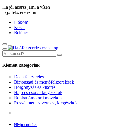
Ha jól akarsz járni a vízen
hajo-felszereles.hu
Fiókom
Kosár
Belépés
Kiemelt kategóriák
Deck felszerelés
Biztonsági és mentőfelszerelések
Horgonyzás és kikötés
Hajó és csónakkiegészítők
Robbanómotor tartozékok
Rozsdamentes veretek, kiegészítők
Hívjon minket