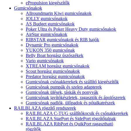
ePropulsion kiegészítők
Gumicsónakok
Allroundmarin Kiwi gumicsónakok
JOLLY gumicsónakok
AS Budget gumicsónakok
Poker Ultra és Poker Heavy Duty gumicsónakok
AirStar gumicsónakok
RIBSTAR gumicsónakok és RIB hajók
Dynamic Pro gumicsónakok
YUKON 350 gumicsónak
Belly Boat horgász úszószékek
Vario gumicsónakok
XTREAM horgász gumicsónakok
Scout horgász gumicsónakok
Predator horgász gumicsónakok
Gumicsónak csónakkerekek és szállító kiegészítők
Gumicsónak pumpák és szelep adapterek
Gumicsónak ülések, táskák és ponyvák
Gumicsónak javítókészletek, ragasztók és ápolószerek
Gumicsónak padlók, ülőpadok és pótalkatrészek
RAILBLAZA rögzítő rendszerek
RAILBLAZA C-TUG szállítókocsik és csónakkerekek
RAILBLAZA StarPort és SidePort rögzítőtalpak
RAILBLAZA RibPort és QuikPort ragasztható
rögzítők