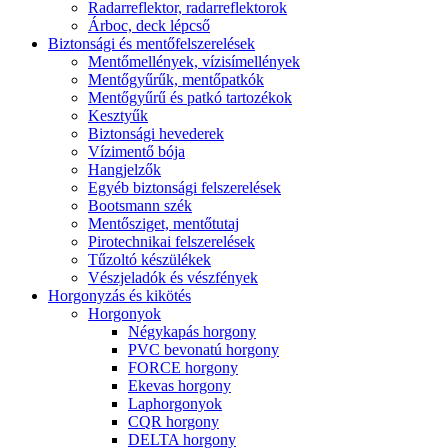
Radarreflektor, radarreflektorok
Árboc, deck lépcső
Biztonsági és mentőfelszerelések
Mentőmellények, vízisímellények
Mentőgyűrűk, mentőpatkók
Mentőgyűrű és patkó tartozékok
Kesztyűk
Biztonsági hevederek
Vízimentő bója
Hangjelzők
Egyéb biztonsági felszerelések
Bootsmann szék
Mentősziget, mentőtutaj
Pirotechnikai felszerelések
Tűzoltó készülékek
Vészjeladók és vészfények
Horgonyzás és kikötés
Horgonyok
Négykapás horgony
PVC bevonatú horgony
FORCE horgony
Ekevas horgony
Laphorgonyok
CQR horgony
DELTA horgony