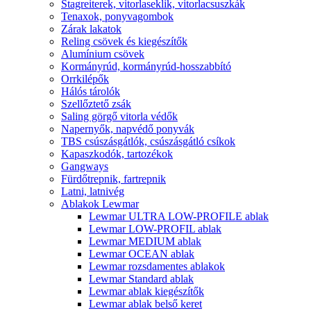
Stagreiterek, vitorlaseklik, vitorlacsuszkák
Tenaxok, ponyvagombok
Zárak lakatok
Reling csövek és kiegészítők
Alumínium csövek
Kormányrúd, kormányrúd-hosszabbító
Orrkilépők
Hálós tárolók
Szellőztető zsák
Saling görgő vitorla védők
Napernyők, napvédő ponyvák
TBS csúszásgátlók, csúszásgátló csíkok
Kapaszkodók, tartozékok
Gangways
Fürdőtrepnik, fartrepnik
Latni, latnivég
Ablakok Lewmar
Lewmar ULTRA LOW-PROFILE ablak
Lewmar LOW-PROFIL ablak
Lewmar MEDIUM ablak
Lewmar OCEAN ablak
Lewmar rozsdamentes ablakok
Lewmar Standard ablak
Lewmar ablak kiegészítők
Lewmar ablak belső keret