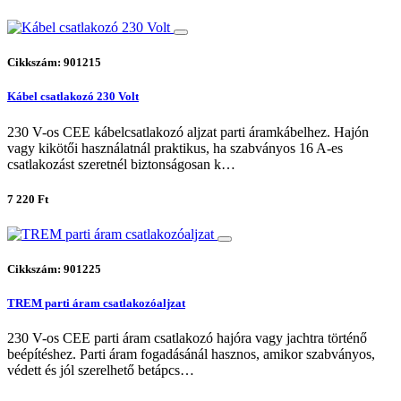
Cikkszám: 901215
Kábel csatlakozó 230 Volt
230 V-os CEE kábelcsatlakozó aljzat parti áramkábelhez. Hajón
vagy kikötői használatnál praktikus, ha szabványos 16 A-es
csatlakozást szeretnél biztonságosan k…
7 220 Ft
Cikkszám: 901225
TREM parti áram csatlakozóaljzat
230 V-os CEE parti áram csatlakozó hajóra vagy jachtra történő
beépítéshez. Parti áram fogadásánál hasznos, amikor szabványos,
védett és jól szerelhető betápcs…