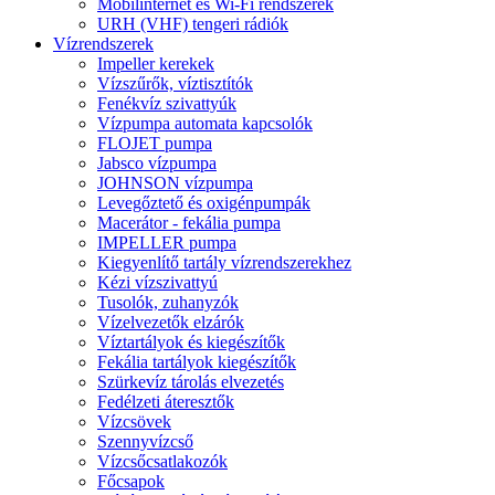
Mobilinternet és Wi-Fi rendszerek
URH (VHF) tengeri rádiók
Vízrendszerek
Impeller kerekek
Vízszűrők, víztisztítók
Fenékvíz szivattyúk
Vízpumpa automata kapcsolók
FLOJET pumpa
Jabsco vízpumpa
JOHNSON vízpumpa
Levegőztető és oxigénpumpák
Macerátor - fekália pumpa
IMPELLER pumpa
Kiegyenlítő tartály vízrendszerekhez
Kézi vízszivattyú
Tusolók, zuhanyzók
Vízelvezetők elzárók
Víztartályok és kiegészítők
Fekália tartályok kiegészítők
Szürkevíz tárolás elvezetés
Fedélzeti áteresztők
Vízcsövek
Szennyvízcső
Vízcsőcsatlakozók
Főcsapok