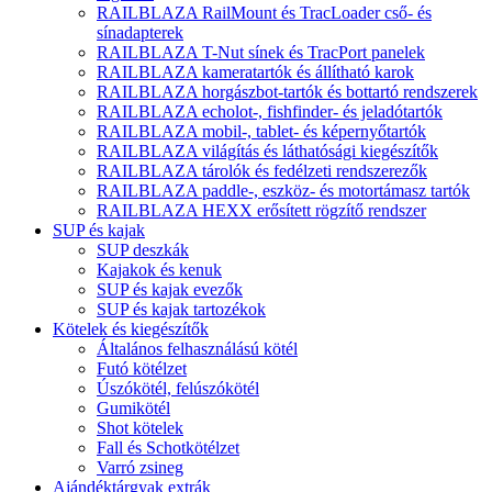
RAILBLAZA RailMount és TracLoader cső- és
sínadapterek
RAILBLAZA T-Nut sínek és TracPort panelek
RAILBLAZA kameratartók és állítható karok
RAILBLAZA horgászbot-tartók és bottartó rendszerek
RAILBLAZA echolot-, fishfinder- és jeladótartók
RAILBLAZA mobil-, tablet- és képernyőtartók
RAILBLAZA világítás és láthatósági kiegészítők
RAILBLAZA tárolók és fedélzeti rendszerezők
RAILBLAZA paddle-, eszköz- és motortámasz tartók
RAILBLAZA HEXX erősített rögzítő rendszer
SUP és kajak
SUP deszkák
Kajakok és kenuk
SUP és kajak evezők
SUP és kajak tartozékok
Kötelek és kiegészítők
Általános felhasználású kötél
Futó kötélzet
Úszókötél, felúszókötél
Gumikötél
Shot kötelek
Fall és Schotkötélzet
Varró zsineg
Ajándéktárgyak extrák