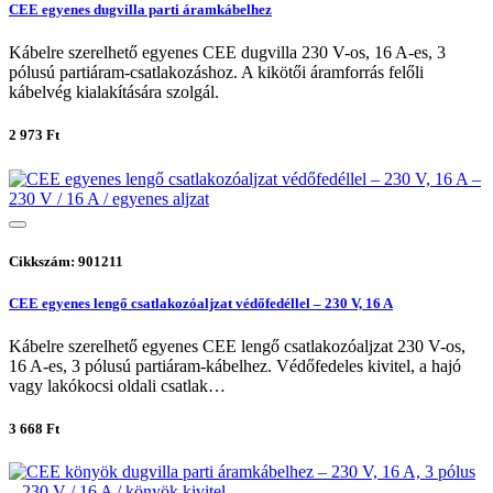
CEE egyenes dugvilla parti áramkábelhez
Kábelre szerelhető egyenes CEE dugvilla 230 V-os, 16 A-es, 3
pólusú partiáram-csatlakozáshoz. A kikötői áramforrás felőli
kábelvég kialakítására szolgál.
2 973 Ft
Cikkszám: 901211
CEE egyenes lengő csatlakozóaljzat védőfedéllel – 230 V, 16 A
Kábelre szerelhető egyenes CEE lengő csatlakozóaljzat 230 V-os,
16 A-es, 3 pólusú partiáram-kábelhez. Védőfedeles kivitel, a hajó
vagy lakókocsi oldali csatlak…
3 668 Ft