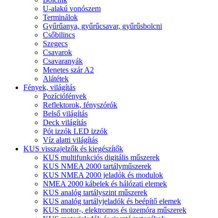
U-alakú vonószem
Terminálok
Gyűrűanya, gyűrűcsavar, gyűrűsbolcni
Csőbilincs
Szegecs
Csavarok
Csavaranyák
Menetes szár A2
Alátétek
Fények, világítás
Pozíciófények
Reflektorok, fényszórók
Belső világítás
Deck világítás
Pót izzók LED izzók
Víz alatti világítás
KUS visszajelzők és kiegészítők
KUS multifunkciós digitális műszerek
KUS NMEA 2000 tartályműszerek
KUS NMEA 2000 jeladók és modulok
NMEA 2000 kábelek és hálózati elemek
KUS analóg tartályszint műszerek
KUS analóg tartályjeladók és beépítő elemek
KUS motor-, elektromos és üzemóra műszerek