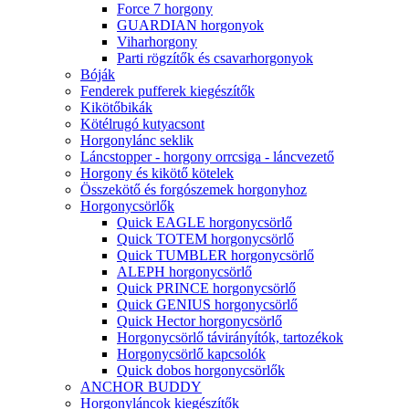
Force 7 horgony
GUARDIAN horgonyok
Viharhorgony
Parti rögzítők és csavarhorgonyok
Bóják
Fenderek pufferek kiegészítők
Kikötőbikák
Kötélrugó kutyacsont
Horgonylánc seklik
Láncstopper - horgony orrcsiga - láncvezető
Horgony és kikötő kötelek
Összekötő és forgószemek horgonyhoz
Horgonycsörlők
Quick EAGLE horgonycsörlő
Quick TOTEM horgonycsörlő
Quick TUMBLER horgonycsörlő
ALEPH horgonycsörlő
Quick PRINCE horgonycsörlő
Quick GENIUS horgonycsörlő
Quick Hector horgonycsörlő
Horgonycsörlő távirányítók, tartozékok
Horgonycsörlő kapcsolók
Quick dobos horgonycsörlők
ANCHOR BUDDY
Horgonyláncok kiegészítők