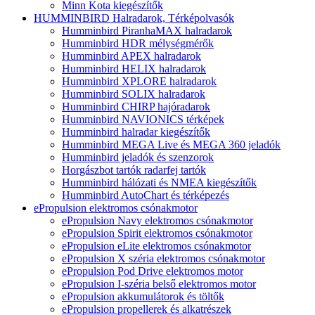
Minn Kota kiegészítők
HUMMINBIRD Halradarok, Térképolvasók
Humminbird PiranhaMAX halradarok
Humminbird HDR mélységmérők
Humminbird APEX halradarok
Humminbird HELIX halradarok
Humminbird XPLORE halradarok
Humminbird SOLIX halradarok
Humminbird CHIRP hajóradarok
Humminbird NAVIONICS térképek
Humminbird halradar kiegészítők
Humminbird MEGA Live és MEGA 360 jeladók
Humminbird jeladók és szenzorok
Horgászbot tartók radarfej tartók
Humminbird hálózati és NMEA kiegészítők
Humminbird AutoChart és térképezés
ePropulsion elektromos csónakmotor
ePropulsion Navy elektromos csónakmotor
ePropulsion Spirit elektromos csónakmotor
ePropulsion eLite elektromos csónakmotor
ePropulsion X széria elektromos csónakmotor
ePropulsion Pod Drive elektromos motor
ePropulsion I-széria belső elektromos motor
ePropulsion akkumulátorok és töltők
ePropulsion propellerek és alkatrészek