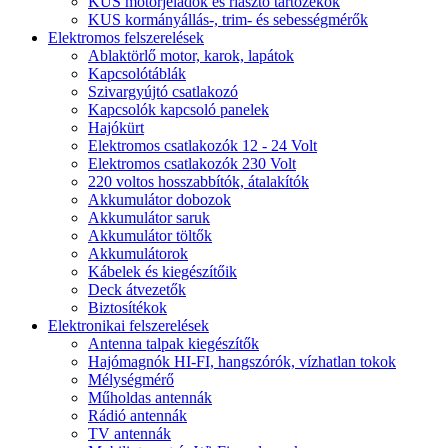
KUS motorjeladók és riasztó tartozékok
KUS kormányállás-, trim- és sebességmérők
Elektromos felszerelések
Ablaktörlő motor, karok, lapátok
Kapcsolótáblák
Szivargyújtó csatlakozó
Kapcsolók kapcsoló panelek
Hajókürt
Elektromos csatlakozók 12 - 24 Volt
Elektromos csatlakozók 230 Volt
220 voltos hosszabbítók, átalakítók
Akkumulátor dobozok
Akkumulátor saruk
Akkumulátor töltők
Akkumulátorok
Kábelek és kiegészítőik
Deck átvezetők
Biztosítékok
Elektronikai felszerelések
Antenna talpak kiegészítők
Hajómagnók HI-FI, hangszórók, vízhatlan tokok
Mélységmérő
Műholdas antennák
Rádió antennák
TV antennák