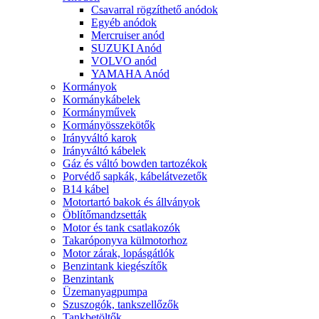
Csavarral rögzíthető anódok
Egyéb anódok
Mercruiser anód
SUZUKI Anód
VOLVO anód
YAMAHA Anód
Kormányok
Kormánykábelek
Kormányművek
Kormányösszekötők
Irányváltó karok
Irányváltó kábelek
Gáz és váltó bowden tartozékok
Porvédő sapkák, kábelátvezetők
B14 kábel
Motortartó bakok és állványok
Öblítőmandzsetták
Motor és tank csatlakozók
Takaróponyva külmotorhoz
Motor zárak, lopásgátlók
Benzintank kiegészítők
Benzintank
Üzemanyagpumpa
Szuszogók, tankszellőzők
Tankbetöltők