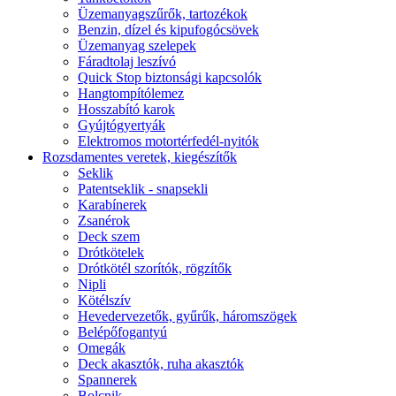
Üzemanyagszűrők, tartozékok
Benzin, dízel és kipufogócsövek
Üzemanyag szelepek
Fáradtolaj leszívó
Quick Stop biztonsági kapcsolók
Hangtompítólemez
Hosszabító karok
Gyújtógyertyák
Elektromos motortérfedél-nyitók
Rozsdamentes veretek, kiegészítők
Seklik
Patentseklik - snapsekli
Karabínerek
Zsanérok
Deck szem
Drótkötelek
Drótkötél szorítók, rögzítők
Nipli
Kötélszív
Hevedervezetők, gyűrűk, háromszögek
Belépőfogantyú
Omegák
Deck akasztók, ruha akasztók
Spannerek
Bolcnik