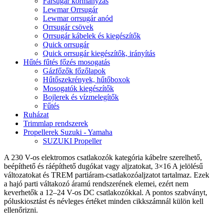
Farsugár kormányzás
Lewmar Orrsugár
Lewmar orrsugár anód
Orrsugár csövek
Orrsugár kábelek és kiegészítők
Quick orrsugár
Quick orrsugár kiegészítők, irányítás
Hűtés fűtés főzés mosogatás
Gázfőzők főzőlapok
Hűtőszekrények, hűtőboxok
Mosogatók kiegészítők
Bojlerek és vízmelegítők
Fűtés
Ruházat
Trimmlap rendszerek
Propellerek Suzuki - Yamaha
SUZUKI Propeller
A 230 V-os elektromos csatlakozók kategória kábelre szerelhető,
beépíthető és ráépíthető dugókat vagy aljzatokat, 3×16 A jelölésű
változatokat és TREM partiáram-csatlakozóaljzatot tartalmaz. Ezek
a hajó parti váltakozó áramú rendszerének elemei, ezért nem
keverhetők a 12–24 V-os DC csatlakozókkal. A pontos szabványt,
póluskiosztást és névleges értéket minden cikkszámnál külön kell
ellenőrizni.