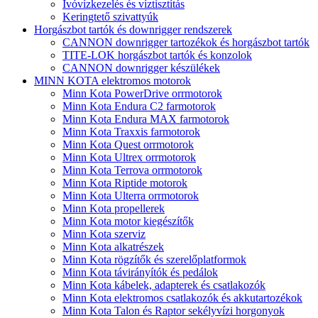
Ivóvízkezelés és víztisztítás
Keringtető szivattyúk
Horgászbot tartók és downrigger rendszerek
CANNON downrigger tartozékok és horgászbot tartók
TITE-LOK horgászbot tartók és konzolok
CANNON downrigger készülékek
MINN KOTA elektromos motorok
Minn Kota PowerDrive orrmotorok
Minn Kota Endura C2 farmotorok
Minn Kota Endura MAX farmotorok
Minn Kota Traxxis farmotorok
Minn Kota Quest orrmotorok
Minn Kota Ultrex orrmotorok
Minn Kota Terrova orrmotorok
Minn Kota Riptide motorok
Minn Kota Ulterra orrmotorok
Minn Kota propellerek
Minn Kota motor kiegészítők
Minn Kota szerviz
Minn Kota alkatrészek
Minn Kota rögzítők és szerelőplatformok
Minn Kota távirányítók és pedálok
Minn Kota kábelek, adapterek és csatlakozók
Minn Kota elektromos csatlakozók és akkutartozékok
Minn Kota Talon és Raptor sekélyvízi horgonyok