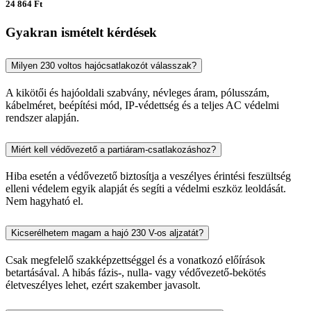
24 864 Ft
Gyakran ismételt kérdések
Milyen 230 voltos hajócsatlakozót válasszak?
A kikötői és hajóoldali szabvány, névleges áram, pólusszám,
kábelméret, beépítési mód, IP-védettség és a teljes AC védelmi
rendszer alapján.
Miért kell védővezető a partiáram-csatlakozáshoz?
Hiba esetén a védővezető biztosítja a veszélyes érintési feszültség
elleni védelem egyik alapját és segíti a védelmi eszköz leoldását.
Nem hagyható el.
Kicserélhetem magam a hajó 230 V-os aljzatát?
Csak megfelelő szakképzettséggel és a vonatkozó előírások
betartásával. A hibás fázis-, nulla- vagy védővezető-bekötés
életveszélyes lehet, ezért szakember javasolt.