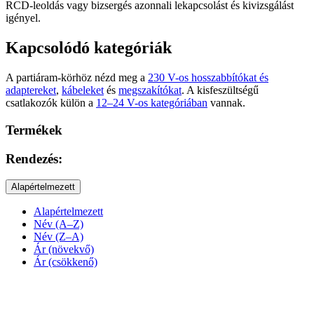
RCD-leoldás vagy bizsergés azonnali lekapcsolást és kivizsgálást
igényel.
Kapcsolódó kategóriák
A partiáram-körhöz nézd meg a
230 V-os hosszabbítókat és
adaptereket
,
kábeleket
és
megszakítókat
. A kisfeszültségű
csatlakozók külön a
12–24 V-os kategóriában
vannak.
Termékek
Rendezés:
Alapértelmezett
Alapértelmezett
Név (A–Z)
Név (Z–A)
Ár (növekvő)
Ár (csökkenő)