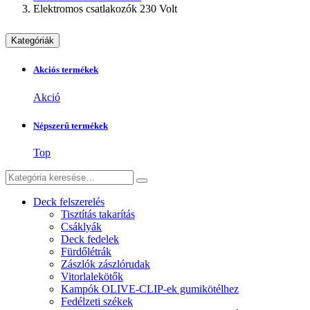
Elektromos csatlakozók 230 Volt
Kategóriák
Akciós termékek
Akció
Népszerű termékek
Top
Deck felszerelés
Tisztítás takarítás
Csáklyák
Deck fedelek
Fürdőlétrák
Zászlók zászlórudak
Vitorlalekötők
Kampók OLIVE-CLIP-ek gumikötélhez
Fedélzeti székek