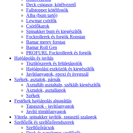
Deck csigasor, kötélvezető
Fallstopper kötélfogók
Alba (bum tartó)
Lewmar csörlők
Csörlőkarok
Spinakker bum és kiegészítők
Fockrollerek és forgók Ronstan
Bamar merev forstag
Bamar Roll Gen
PROFURL Fockrollerek és forgók
Hajóápolás és javítás
Tisztítószerek és felületápolók
Hajóápolási eszközök és kiegészítők
Javítóanyagok, epoxi és üvegszál
Székek, asztalok, párnák
Asztalláb asztaltalp, székláb kiegészítők
Asztalok, asztallapok
Székek
Festékek hajóápolás algagátlás
Tapaszok - javítóanyagok
Javító tömítőanyagok
Vitorla, spinakker javítók, ragasztó szalagok
Szellőzők és szellőzőrendszerek
Szellőzőrácsok
Deck és napelemes szellőzők