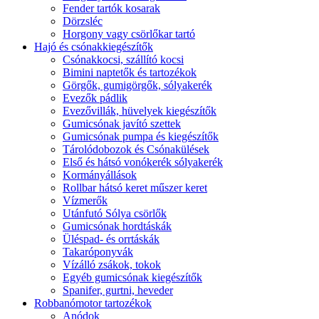
Fender tartók kosarak
Dörzsléc
Horgony vagy csörlőkar tartó
Hajó és csónakkiegészítők
Csónakkocsi, szállító kocsi
Bimini naptetők és tartozékok
Görgők, gumigörgők, sólyakerék
Evezők pádlik
Evezővillák, hüvelyek kiegészítők
Gumicsónak javító szettek
Gumicsónak pumpa és kiegészítők
Tárolódobozok és Csónakülések
Első és hátsó vonókerék sólyakerék
Kormányállások
Rollbar hátsó keret műszer keret
Vízmerők
Utánfutó Sólya csörlők
Gumicsónak hordtáskák
Üléspad- és orrtáskák
Takaróponyvák
Vízálló zsákok, tokok
Egyéb gumicsónak kiegészítők
Spanifer, gurtni, heveder
Robbanómotor tartozékok
Anódok