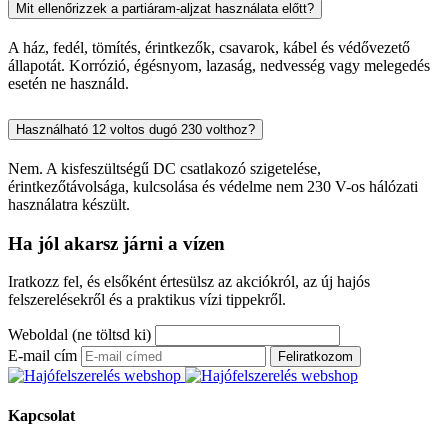
Mit ellenőrizzek a partiáram-aljzat használata előtt?
A ház, fedél, tömítés, érintkezők, csavarok, kábel és védővezető
állapotát. Korrózió, égésnyom, lazaság, nedvesség vagy melegedés
esetén ne használd.
Használható 12 voltos dugó 230 volthoz?
Nem. A kisfeszültségű DC csatlakozó szigetelése,
érintkezőtávolsága, kulcsolása és védelme nem 230 V-os hálózati
használatra készült.
Ha jól akarsz járni a vízen
Iratkozz fel, és elsőként értesülsz az akciókról, az új hajós
felszerelésekről és a praktikus vízi tippekről.
Weboldal (ne töltsd ki)
E-mail cím
Feliratkozom
Kapcsolat