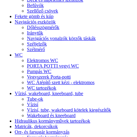
Befúvók
Szellőző csövek
Fekete gömb és kúp
Navigációs eszközök
Dőlésszögmérők
Iránytűk
Navigációs vonalzók körzők táskák
Széljelzők
Szélmérő
WC
Elektromos WC
PORTA POTTI vegyi WC
Pumpás WC
Vegyszerek Porta-potti
WC Átépítő szett kézi - elektromos
WC tartozékok
Vízisí, wakeboard, kneeboard, tube
Tube-ok
Vízisí
Vízisí, tube, wakeboard kötelek kiegészítők
Wakeboard és kneeboard
Hidraulikus kormányművek tartozékok
Matricák, dekorcsíkok
Orr- és farsugár kormányzás