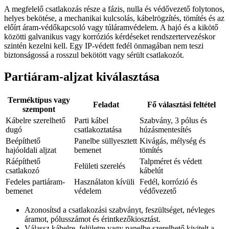
A megfelelő csatlakozás része a fázis, nulla és védővezető folytonos,
helyes bekötése, a mechanikai kulcsolás, kábelrögzítés, tömítés és az
előírt áram-védőkapcsoló vagy túláramvédelem. A hajó és a kikötő
közötti galvanikus vagy korróziós kérdéseket rendszertervezéskor
szintén kezelni kell. Egy IP-védett fedél önmagában nem teszi
biztonságossá a rosszul bekötött vagy sérült csatlakozót.
Partiáram-aljzat kiválasztása
Terméktípus vagy
Feladat
Fő választási feltétel
szempont
Kábelre szerelhető
Parti kábel
Szabvány, 3 pólus és
dugó
csatlakoztatása
húzásmentesítés
Beépíthető
Panelbe süllyesztett
Kivágás, mélység és
hajóoldali aljzat
bemenet
tömítés
Ráépíthető
Talpméret és védett
Felületi szerelés
csatlakozó
kábelút
Fedeles partiáram-
Használaton kívüli
Fedél, korrózió és
bemenet
védelem
védővezető
Azonosítsd a csatlakozási szabványt, feszültséget, névleges
áramot, pólusszámot és érintkezőkiosztást.
Válassz kábelre, felületre vagy panelbe szerelhető kivitelt a