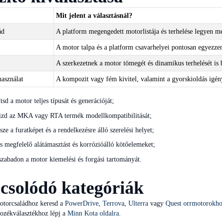
Mit jelent a választásnál?
ád
A platform megengedett motorlistája és terhelése legyen me
A motor talpa és a platform csavarhelyei pontosan egyezze
A szerkezetnek a motor tömegét és dinamikus terhelését is b
asználat
A kompozit vagy fém kivitel, valamint a gyorskioldás igény
tsd a motor teljes típusát és generációját;
rizd az MKA vagy RTA termék modellkompatibilitását;
sze a furatképet és a rendelkezésre álló szerelési helyet;
ts megfelelő alátámasztást és korrózióálló kötőelemeket;
zabadon a motor kiemelési és forgási tartományát.
csolódó kategóriák
otorcsaládhoz keresd a
PowerDrive
,
Terrova
,
Ulterra
vagy
Quest orrmotorokh
rtozékválasztékhoz lépj a
Minn Kota oldalra
.