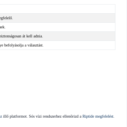
gfelelő.
nek.
iztonságosan át kell adnia.
e befolyásolja a választást.
oz
illő platformot. Sós vízi rendszerhez ellenőrizd a
Riptide megfelelést
.