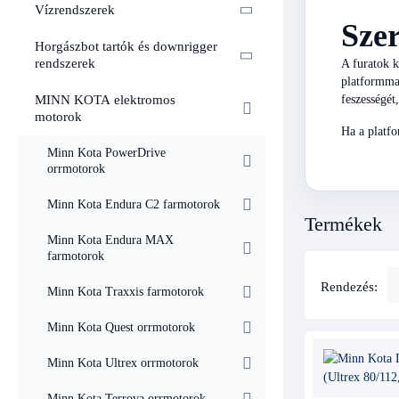
Vízrendszerek
Szer
Horgászbot tartók és downrigger
rendszerek
A furatok k
platformmal
feszességét
MINN KOTA elektromos
motorok
Ha a platfo
Minn Kota PowerDrive
orrmotorok
Minn Kota Endura C2 farmotorok
Termékek
Minn Kota Endura MAX
farmotorok
Rendezés:
Minn Kota Traxxis farmotorok
Minn Kota Quest orrmotorok
Minn Kota Ultrex orrmotorok
Minn Kota Terrova orrmotorok