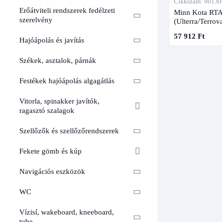
Cikkszám: 90130
Erőátviteli rendszerek fedélzeti
Minn Kota RTA-
szerelvény
(Ulterra/Terro
57 912 Ft
Hajóápolás és javítás
Székek, asztalok, párnák
Festékek hajóápolás algagátlás
Vitorla, spinakker javítók,
ragasztó szalagok
Szellőzők és szellőzőrendszerek
Fekete gömb és kúp
Navigációs eszközök
WC
Vízisí, wakeboard, kneeboard,
tube