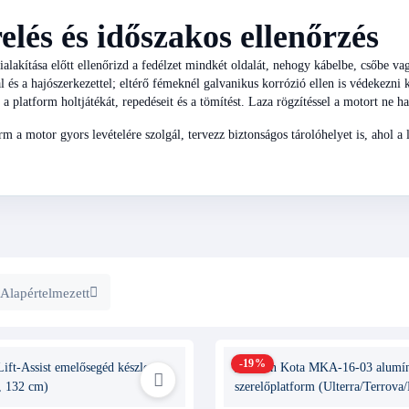
elés és időszakos ellenőrzés
ialakítása előtt ellenőrizd a fedélzet mindkét oldalát, nehogy kábelbe, csőbe 
 és a hajószerkezettel; eltérő fémeknél galvanikus korrózió ellen is védekezni 
, a platform holtjátékát, repedéseit és a tömítést. Laza rögzítéssel a motort ne h
rm a motor gyors levételére szolgál, tervezz biztonságos tárolóhelyet is, ahol a
Alapértelmezett
-19%