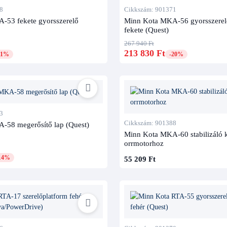
8
Cikkszám: 901371
-53 fekete gyorsszerelő
Minn Kota MKA-56 gyorsszerel
fekete (Quest)
267 940 Ft
213 830 Ft
11%
-20%
3
Cikkszám: 901388
-58 megerősítő lap (Quest)
Minn Kota MKA-60 stabilizáló k
orrmotorhoz
14%
55 209 Ft