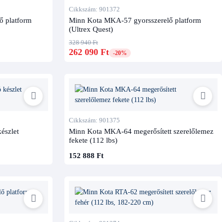
Cikkszám: 901372
ő platform
Minn Kota MKA-57 gyorsszerelő platform
(Ultrex Quest)
328 940 Ft
262 090 Ft
-20%
Cikkszám: 901375
észlet
Minn Kota MKA-64 megerősített szerelőlemez
fekete (112 lbs)
152 888 Ft