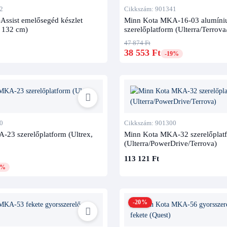
2
Cikkszám: 901341
-Assist emelősegéd készlet
Minn Kota MKA-16-03 alumín
, 132 cm)
szerelőplatform (Ulterra/Terrov
47 874 Ft
38 553 Ft
-19%
0
Cikkszám: 901300
23 szerelőplatform (Ultrex,
Minn Kota MKA-32 szerelőplat
(Ulterra/PowerDrive/Terrova)
113 121 Ft
2%
-20%