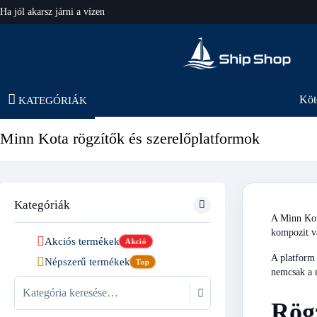
hajo-felszereles.hu
Köt
KATEGÓRIÁK
Minn Kota rögzítők és szerelőplatformok
Kategóriák
A Minn Kota
kompozit va
Akciós termékek
Akció
A platform 
Népszerű termékek
Top
nemcsak a m
Rögz