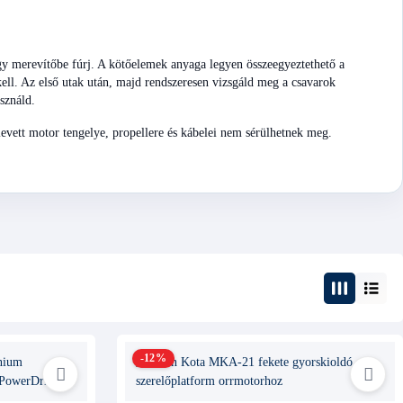
vagy merevítőbe fúrj. A kötőelemek anyaga legyen összeegyeztethető a
kell. Az első utak után, majd rendszeresen vizsgáld meg a csavarok
asználd.
 levett motor tengelye, propellere és kábelei nem sérülhetnek meg.
-12%