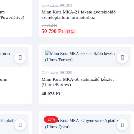
Cikkszám: 901301
ium
Minn Kota MKA-21 fekete gyorskioldó
a/PowerDrive)
szerelőplatform orrmotorhoz
57 912 Ft
50 790 Ft
-12%
Cikkszám: 901389
form
Minn Kota MKA-50 stabilizáló készlet
(Ultrex/Fortrex)
40 075 Ft
-20%