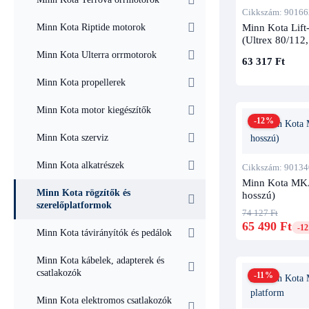
Cikkszám: 90166
Minn Kota Lift
Minn Kota Riptide motorok
(Ultrex 80/112
Minn Kota Ulterra orrmotorok
63 317 Ft
Minn Kota propellerek
Minn Kota motor kiegészítők
-12%
Minn Kota szerviz
Minn Kota alkatrészek
Cikkszám: 90134
Minn Kota MKA-
Minn Kota rögzítők és
hosszú)
szerelőplatformok
74 127 Ft
65 490 Ft
-1
Minn Kota távirányítók és pedálok
Minn Kota kábelek, adapterek és
csatlakozók
-11%
Minn Kota elektromos csatlakozók