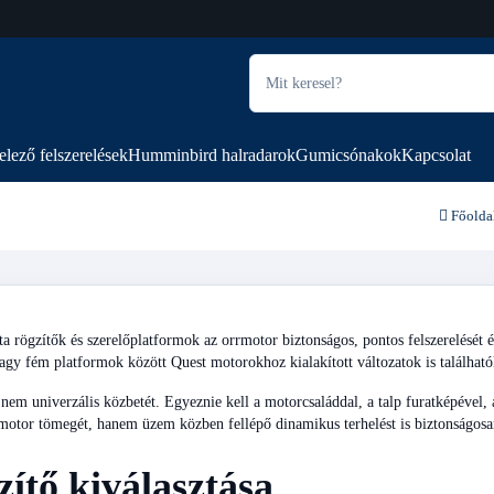
elező felszerelések
Humminbird halradarok
Gumicsónakok
Kapcsolat
Főolda
 rögzítők és szerelőplatformok az orrmotor biztonságos, pontos felszerelését é
gy fém platformok között Quest motorokhoz kialakított változatok is található
nem univerzális közbetét. Egyeznie kell a motorcsaláddal, a talp furatképével, a 
otor tömegét, hanem üzem közben fellépő dinamikus terhelést is biztonságosan 
ítő kiválasztása