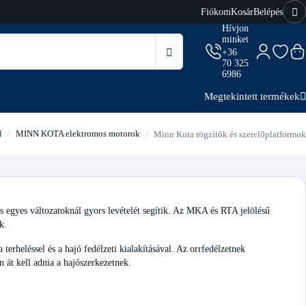
Fiókom
Kosár
Belépés
Hívjon
minket
+36
70 325
6986
Megtekintett termékek
l
MINN KOTA elektromos motorok
Minn Kota rögzítők és szerelőplatformok
s egyes változatoknál gyors levételét segítik. Az MKA és RTA jelölésű
k.
terheléssel és a hajó fedélzeti kialakításával. Az orrfedélzetnek
át kell adnia a hajószerkezetnek.