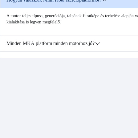
A motor teljes típusa, generációja, talpának furatképe és terhelése alapján 
kialakítása is legyen megfelelő.
Minden MKA platform minden motorhoz jó?
Quest motorhoz külön platform kell?
Megerősítést igényelhet a hajó orrfedélzete?
Mire jó a gyorskioldó motorplatform?