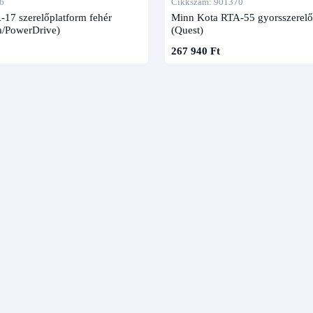
6
Cikkszám: 901370
17 szerelőplatform fehér
Minn Kota RTA-55 gyorsszerelő 
va/PowerDrive)
(Quest)
267 940 Ft