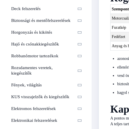
Deck felszerelés
Szempont
Motorcsal
Biztonsági és mentőfelszerelések
Furatkép
Horgonyzás és kikötés
Fedélzet
Hajó és csónakkiegészítők
Anyag és h
Robbanómotor tartozékok
azonosí
ellenő
Rozsdamentes veretek,
kiegészítők
vesd ös
biztosí
Fények, világítás
hagyd s
KUS visszajelzők és kiegészítők
Kap
Elektromos felszerelések
A pontos m
Elektronikai felszerelések
A teljes ta