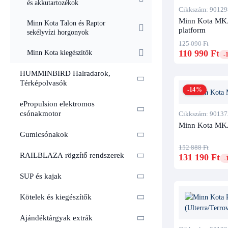
és akkutartozékok
Cikkszám: 90129
Minn Kota MKA
Minn Kota Talon és Raptor
platform
sekélyvízi horgonyok
125 090 Ft
110 990 Ft
Minn Kota kiegészítők
-
HUMMINBIRD Halradarok,
Térképolvasók
-14%
ePropulsion elektromos
csónakmotor
Cikkszám: 90137
Minn Kota MKA
Gumicsónakok
152 888 Ft
RAILBLAZA rögzítő rendszerek
131 190 Ft
-
SUP és kajak
Kötelek és kiegészítők
Ajándéktárgyak extrák