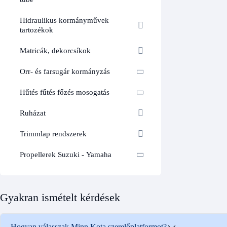
Hidraulikus kormányművek
tartozékok
Matricák, dekorcsíkok
Orr- és farsugár kormányzás
Hűtés fűtés főzés mosogatás
Ruházat
Trimmlap rendszerek
Propellerek Suzuki - Yamaha
Gyakran ismételt kérdések
Hogyan válasszak Minn Kota szerelőplatformot?