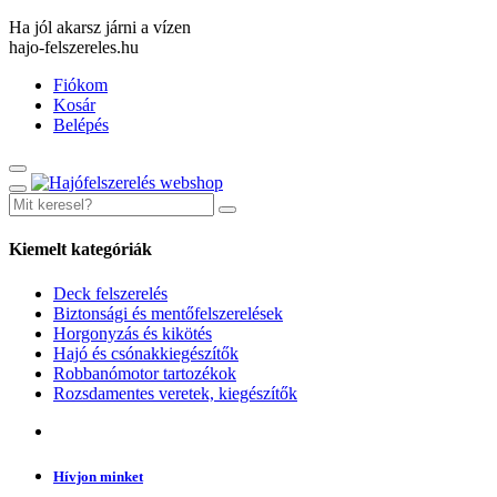
Ha jól akarsz járni a vízen
hajo-felszereles.hu
Fiókom
Kosár
Belépés
Kiemelt kategóriák
Deck felszerelés
Biztonsági és mentőfelszerelések
Horgonyzás és kikötés
Hajó és csónakkiegészítők
Robbanómotor tartozékok
Rozsdamentes veretek, kiegészítők
Hívjon minket