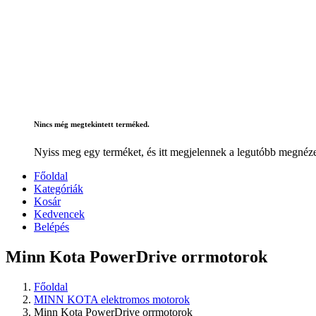
Nincs még megtekintett terméked.
Nyiss meg egy terméket, és itt megjelennek a legutóbb megnéze
Főoldal
Kategóriák
Kosár
Kedvencek
Belépés
Minn Kota PowerDrive orrmotorok
Főoldal
MINN KOTA elektromos motorok
Minn Kota PowerDrive orrmotorok