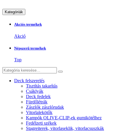
Kategóriák
Akciós termékek
Akció
Népszerű termékek
Top
Deck felszerelés
Tisztítás takarítás
Csáklyák
Deck fedelek
Fürdőlétrák
Zászlók zászlórudak
Vitorlalekötők
Kampók OLIVE-CLIP-ek gumikötélhez
Fedélzeti székek
Stagreiterek, vitorlaseklik, vitorlacsuszkák