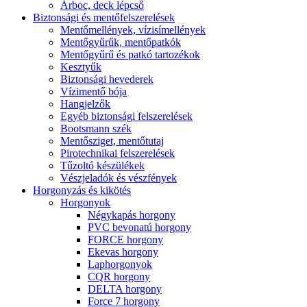
Árboc, deck lépcső
Biztonsági és mentőfelszerelések
Mentőmellények, vízisímellények
Mentőgyűrűk, mentőpatkók
Mentőgyűrű és patkó tartozékok
Kesztyűk
Biztonsági hevederek
Vízimentő bója
Hangjelzők
Egyéb biztonsági felszerelések
Bootsmann szék
Mentősziget, mentőtutaj
Pirotechnikai felszerelések
Tűzoltó készülékek
Vészjeladók és vészfények
Horgonyzás és kikötés
Horgonyok
Négykapás horgony
PVC bevonatú horgony
FORCE horgony
Ekevas horgony
Laphorgonyok
CQR horgony
DELTA horgony
Force 7 horgony