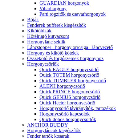
GUARDIAN horgonyok
Viharhorgony
Parti rögzítők és csavarhorgonyok
Bóják
Fenderek pufferek kiegészítők
Kikötőbikák
Kötélrugó kutyacsont
Horgonylánc seklik
Láncstopper - horgony orrcsiga - láncvezető
Horgony és kikötő kötelek
Összekötő és forgószemek horgonyhoz
Horgonycsörlők
Quick EAGLE horgonycsörlő
Quick TOTEM horgonycsörlő
Quick TUMBLER horgonycsörlő
ALEPH horgonycsörlő
Quick PRINCE horgonycsörlő
Quick GENIUS horgonycsörlő
Quick Hector horgonycsörlő
Horgonycsörlő távirányítók, tartozékok
Horgonycsörlő kapcsolók
Quick dobos horgonycsörlők
ANCHOR BUDDY
Horgonyláncok kiegészítők
Fender tartók kosarak