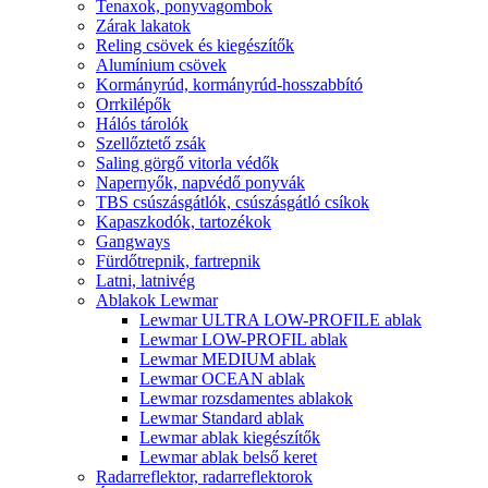
Tenaxok, ponyvagombok
Zárak lakatok
Reling csövek és kiegészítők
Alumínium csövek
Kormányrúd, kormányrúd-hosszabbító
Orrkilépők
Hálós tárolók
Szellőztető zsák
Saling görgő vitorla védők
Napernyők, napvédő ponyvák
TBS csúszásgátlók, csúszásgátló csíkok
Kapaszkodók, tartozékok
Gangways
Fürdőtrepnik, fartrepnik
Latni, latnivég
Ablakok Lewmar
Lewmar ULTRA LOW-PROFILE ablak
Lewmar LOW-PROFIL ablak
Lewmar MEDIUM ablak
Lewmar OCEAN ablak
Lewmar rozsdamentes ablakok
Lewmar Standard ablak
Lewmar ablak kiegészítők
Lewmar ablak belső keret
Radarreflektor, radarreflektorok