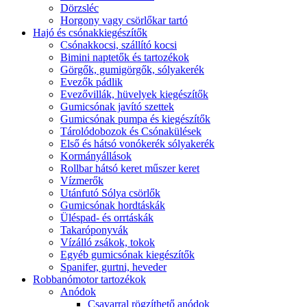
Dörzsléc
Horgony vagy csörlőkar tartó
Hajó és csónakkiegészítők
Csónakkocsi, szállító kocsi
Bimini naptetők és tartozékok
Görgők, gumigörgők, sólyakerék
Evezők pádlik
Evezővillák, hüvelyek kiegészítők
Gumicsónak javító szettek
Gumicsónak pumpa és kiegészítők
Tárolódobozok és Csónakülések
Első és hátsó vonókerék sólyakerék
Kormányállások
Rollbar hátsó keret műszer keret
Vízmerők
Utánfutó Sólya csörlők
Gumicsónak hordtáskák
Üléspad- és orrtáskák
Takaróponyvák
Vízálló zsákok, tokok
Egyéb gumicsónak kiegészítők
Spanifer, gurtni, heveder
Robbanómotor tartozékok
Anódok
Csavarral rögzíthető anódok