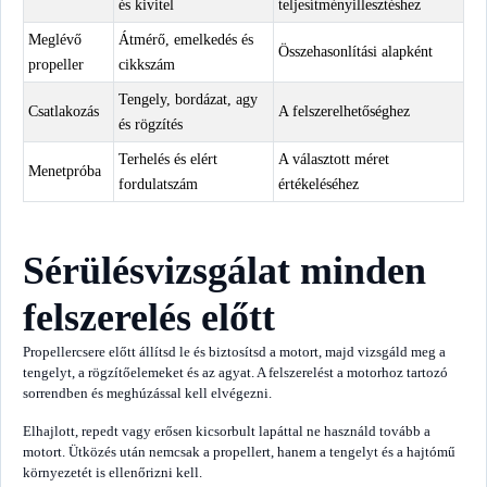
és kivitel
teljesítményillesztéshez
Meglévő
Átmérő, emelkedés és
Összehasonlítási alapként
propeller
cikkszám
Tengely, bordázat, agy
Csatlakozás
A felszerelhetőséghez
és rögzítés
Terhelés és elért
A választott méret
Menetpróba
fordulatszám
értékeléséhez
Sérülésvizsgálat minden
felszerelés előtt
Propellercsere előtt állítsd le és biztosítsd a motort, majd vizsgáld meg a
tengelyt, a rögzítőelemeket és az agyat. A felszerelést a motorhoz tartozó
sorrendben és meghúzással kell elvégezni.
Elhajlott, repedt vagy erősen kicsorbult lapáttal ne használd tovább a
motort. Ütközés után nemcsak a propellert, hanem a tengelyt és a hajtómű
környezetét is ellenőrizni kell.