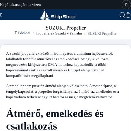
Ha jól akarsz járni a vízen
hajo-felszereles.hu
SUZUKI Propeller
Főoldal
Propellerek Suzuki - Yamaha
SUZUKI Propeller
A Suzuki propellerek között háromlapátos alumínium hajócsavarok
találhatók többféle átmérővel és emelkedéssel. Az egyik változat
megnevezése kifejezetten DF6A motorhoz kapcsolódik; a többi
hajócsavarnál csak az igazolt méret- és típusjel alapján szabad
kompatibilitást megállapítani.
A propeller nem pusztán átmérő alapján választható. A motor típusa, a
tengelykapcsolat, a propeller forgásiránya, az átmérő, az emelkedés és a
hajó várható terhelése együtt határozza meg a megfelelő változatot.
Átmérő, emelkedés és
csatlakozás