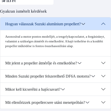
50 113 Ft
Gyakran ismételt kérdések
Hogyan válasszak Suzuki alumínium propellert?
Azonosítsd a motor pontos modelljét, a tengelykapcsolatot, a forgásirányt,
valamint a szükséges átmérőt és emelkedést. A hajó terhelése és a korábbi
propeller működése is fontos összehasonlítási alap.
Mit jelent a propeller átmérője és emelkedése?
Minden Suzuki propeller felszerelhető DF6A motorra?
Mikor kell kicserélni a hajócsavart?
Mit ellenőrizzek propellercsere utáni menetpróbán?