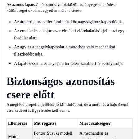
Az azonos lapátszámú hajócsavarok között is lényeges működési
különbséget okozhat egyetlen méret eltérése.
Az átmérő a propeller által leírt kör nagyságához kapcsolódik.
Az emelkedés a hajócsavar elméleti előrehaladását jellemzi egy
fordulat alatt.
Az agy és a tengelykapcsolat a motorhoz való mechanikai
illeszkedést adja.
A lapátok száma és anyaga a terhelési karaktert is befolyásolja.
Biztonságos azonosítás
csere előtt
A meglévő propeller jelölése jó kiindulópont, de a motor és a hajó üzemi
viselkedését is figyelembe kell venni.
Ellenőrzés
Mit rögzíts?
Miért szükséges?
Pontos Suzuki modell
A mechanikai és
Motor