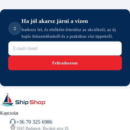
Ha jól akarsz járni a vízen
Iratkozz fel, és elsőként értesülsz az akciókról, az új
hajós felszerelésekről és a praktikus vízi tippekről.
E-mail cím
Feliratkozom
Kapcsolat
+36 70 325 6986
1043 Budapest, Bocskai utca 26.