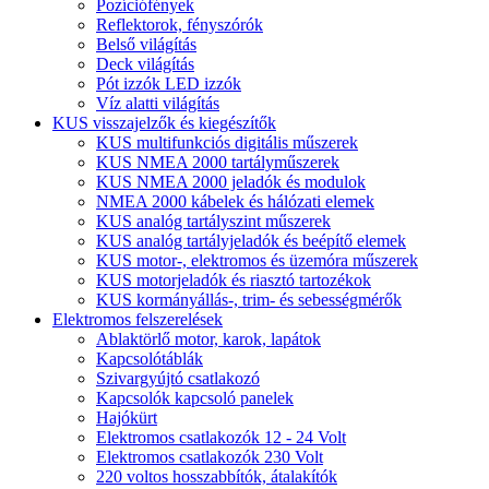
Pozíciófények
Reflektorok, fényszórók
Belső világítás
Deck világítás
Pót izzók LED izzók
Víz alatti világítás
KUS visszajelzők és kiegészítők
KUS multifunkciós digitális műszerek
KUS NMEA 2000 tartályműszerek
KUS NMEA 2000 jeladók és modulok
NMEA 2000 kábelek és hálózati elemek
KUS analóg tartályszint műszerek
KUS analóg tartályjeladók és beépítő elemek
KUS motor-, elektromos és üzemóra műszerek
KUS motorjeladók és riasztó tartozékok
KUS kormányállás-, trim- és sebességmérők
Elektromos felszerelések
Ablaktörlő motor, karok, lapátok
Kapcsolótáblák
Szivargyújtó csatlakozó
Kapcsolók kapcsoló panelek
Hajókürt
Elektromos csatlakozók 12 - 24 Volt
Elektromos csatlakozók 230 Volt
220 voltos hosszabbítók, átalakítók