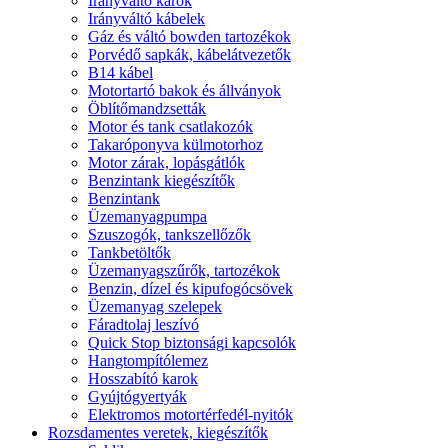
Irányváltó karok
Irányváltó kábelek
Gáz és váltó bowden tartozékok
Porvédő sapkák, kábelátvezetők
B14 kábel
Motortartó bakok és állványok
Öblítőmandzsetták
Motor és tank csatlakozók
Takaróponyva külmotorhoz
Motor zárak, lopásgátlók
Benzintank kiegészítők
Benzintank
Üzemanyagpumpa
Szuszogók, tankszellőzők
Tankbetöltők
Üzemanyagszűrők, tartozékok
Benzin, dízel és kipufogócsövek
Üzemanyag szelepek
Fáradtolaj leszívó
Quick Stop biztonsági kapcsolók
Hangtompítólemez
Hosszabító karok
Gyújtógyertyák
Elektromos motortérfedél-nyitók
Rozsdamentes veretek, kiegészítők