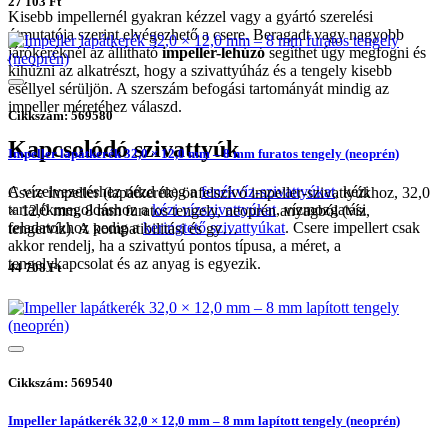
27 103 Ft
Kisebb impellernél gyakran kézzel vagy a gyártó szerelési
útmutatója szerint elvégezhető a csere. Beragadt vagy nagyobb
járókeréknél az állítható
impeller-lehúzó
segíthet úgy megfogni és
kihúzni az alkatrészt, hogy a szivattyúház és a tengely kisebb
eséllyel sérüljön. A szerszám befogási tartományát mindig az
impeller méretéhez válaszd.
Cikkszám: 569580
Kapcsolódó szivattyúk
Impeller lapátkerék 32,0 × 12,0 mm – 8 mm furatos tengely (neoprén)
A vízelvezetéshez nézd meg a
fenékvíz-szivattyúkat
, kézi
Csere impeller (lapátkerék) önfelszívó impeller-szivattyúkhoz, 32,0
tartalékmegoldáshoz a
kézi vízszivattyúkat
, vízmozgatási
× 12,0 mm, 8 mm furatos tengely, neoprén anyagból (víz,
feladatokhoz pedig a
keringtető szivattyúkat
. Csere impellert csak
tengervíz). A kompatibilitási és gy…
akkor rendelj, ha a szivattyú pontos típusa, a méret, a
tengelykapcsolat és az anyag is egyezik.
44 708 Ft
Cikkszám: 569540
Impeller lapátkerék 32,0 × 12,0 mm – 8 mm lapított tengely (neoprén)