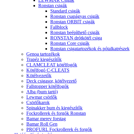
LEWMAR Csigák
Ronstan csigák
Standard csigák
Ronstan csapágyas csigák
Ronstan ORBIT csigák
Fallblock
Ronstan beépíthető csigák
RONSTAN drótkötél csiga
Ronstan Core csigák
Ronstan csigatartozékok és pótalkatrészek
Genoa tartozékok
Trapéz kiegészítők
CLAMCLEAT kötélfogók
Kötélfogó C-CLEATS
Kötélvezetők
Deck csigasor, kötélvezető
Fallstopper kötélfogók
Alba (bum tartó)
Lewmar csörlők
Csörlőkarok
Spinakker bum és kiegészítők
Fockrollerek és forgók Ronstan
Bamar merev forstag
Bamar Roll Gen
PROFURL Fockrollerek és forgók