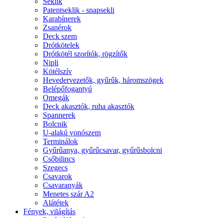
Seklik
Patentseklik - snapsekli
Karabínerek
Zsanérok
Deck szem
Drótkötelek
Drótkötél szorítók, rögzítők
Nipli
Kötélszív
Hevedervezetők, gyűrűk, háromszögek
Belépőfogantyú
Omegák
Deck akasztók, ruha akasztók
Spannerek
Bolcnik
U-alakú vonószem
Terminálok
Gyűrűanya, gyűrűcsavar, gyűrűsbolcni
Csőbilincs
Szegecs
Csavarok
Csavaranyák
Menetes szár A2
Alátétek
Fények, világítás