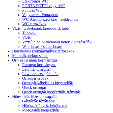
Elektromos WC
PORTA POTTI vegyi WC
Pumpás WC
Vegyszerek Porta-potti
WC Átépítő szett kézi - elektromos
WC tartozékok
Vízisí, wakeboard, kneeboard, tube
Tube-ok
Vízisí
Vízisí, tube, wakeboard kötelek kiegészítők
Wakeboard és kneeboard
Hidraulikus kormányművek tartozékok
Matricák, dekorcsíkok
Orr- és farsugár kormányzás
Farsugár kormányzás
Lewmar Orrsugár
Lewmar orrsugár anód
Orrsugár csövek
Orrsugár kábelek és kiegészítők
Quick orrsugár
Quick orrsugár kiegészítők, irányítás
Hűtés fűtés főzés mosogatás
Gázfőzők főzőlapok
Hűtőszekrények, hűtőboxok
Mosogatók kiegészítők