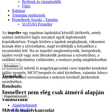
Bojlerek és vízmelegítők
Fűtés
Ruházat
Trimmlap rendszerek
Propellerek Suzuki - Yamaha
SUZUKI Propeller
Az
impeller
egy rugalmas lapátokkal készülő járókerék, amely
számos önfelszívó hajós szivattyú egyik legfontosabb
kopóalkatrésze. Forgás közben a lapátok meghajlanak, vákuumot
hoznak létre a szívóoldalon, majd továbbítják a folyadékot a
nyomóoldal felé. Ha az impeller megkeményedik, berepedezik,
lapátot veszít vagy nem illeszkedik pontosan a szivattyúhoz, a
szállítási teljesítmény csökkenhet, a rendszer pedig meghibásodhat.
Bővebben
Itt különböző méretű és tengelykapcsolatú csere impeller kerekeket
találsz neoprén, MC97/neoprén és nitril kivitelben, valamint Jabsco
Termékek
impeller-lehúzó szerszámokat a nehezen kivehető járókerekek
szereléséhez.
Rendezés:
Impellert nem elég csak átmérő alapján
Alapértelmezett
választani
Alapértelmezett
Méret és tengelykapcsolat
Név (A–Z)