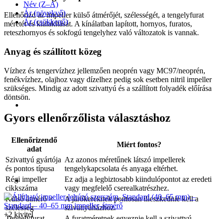
Név (Z–A)
Ár (növekvő)
Ellenőrizd az impeller külső átmérőjét, szélességét, a tengelyfurat
Ár (csökkenő)
méretét és kialakítását. A kínálatban lapított, hornyos, furatos,
reteszhornyos és sokfogú tengelyhez való változatok is vannak.
Anyag és szállított közeg
Vízhez és tengervízhez jellemzően neoprén vagy MC97/neoprén,
fenékvízhez, olajhoz vagy dízelhez pedig sok esetben nitril impeller
szükséges. Mindig az adott szivattyú és a szállított folyadék előírása
döntsön.
Gyors ellenőrzőlista választáshoz
Ellenőrizendő
Miért fontos?
adat
Szivattyú gyártója
Az azonos méretűnek látszó impellerek
és pontos típusa
tengelykapcsolata és anyaga eltérhet.
Régi impeller
Ez adja a legbiztosabb kiindulópontot az eredeti
cikkszáma
vagy megfelelő cserealkatrészhez.
Külső átmérő ×
A járókeréknek pontosan illeszkednie kell a
szélesség
szivattyúházhoz.
+2 kivitel
Tengelyfurat
A furatméretnek egyeznie kell a szivattyú