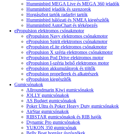
Humminbird MEGA Live és MEGA 360 jeladók
Humminbird jeladók és szenzorok
Horgászbot tartók radarfej tartók
Humminbird hálózati és NMEA kiegészítők
Humminbird AutoChart és térképezés
ePropulsion elektromos csónakmotor
ePropulsion Navy elektromos csónakmotor
ePropulsion Spirit elektromos csónakmotor
ePropulsion eLite elektromos csónakmotor
ePropulsion X széria elektromos csónakmotor
ePropulsion Pod Drive elektromos motor
ePropulsion I-széria belső elektromos motor
ePropulsion akkumulátorok és töltők
ePropulsion propellerek és alkatrészek
ePropulsion kiegészítők
Gumicsónakok
Allroundmarin Kiwi gumicsónakok
JOLLY gumicsónakok
AS Budget gumicsónakok
Poker Ultra és Poker Heavy Duty gumicsónakok
AirStar gumicsónakok
RIBSTAR gumicsónakok és RIB hajók
Dynamic Pro gumicsónakok
YUKON 350 gumicsónak
Belly Boat horgász úszószékek