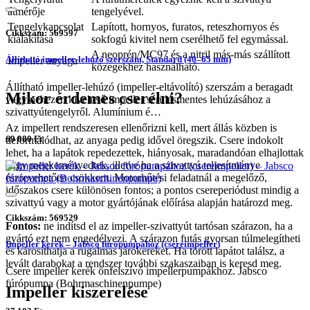
átmérője
tengelyével.
Tengelykapcsolat
Lapított, hornyos, furatos, reteszhornyos és
Cikkszám: 569597
kialakítása
sokfogú kivitel nem cserélhető fel egymással.
A neoprén/MC97 és a nitril más-más szállított
Állítható impeller-lehúzó szerszám, Standard (40–65 mm)
Impeller anyaga
közegekhez használható.
Állítható impeller-lehúzó (impeller-eltávolító) szerszám a beragadt
Mikor érdemes cserélni?
vagy nehezen kivehető impeller sérülésmentes lehúzásához a
szivattyútengelyről. Alumínium é…
Az impellert rendszeresen ellenőrizni kell, mert állás közben is
69 880 Ft
deformálódhat, az anyaga pedig idővel öregszik. Csere indokolt
lehet, ha a lapátok repedezettek, hiányosak, maradandóan elhajlottak
vagy megkeményedtek, illetve ha a szivattyú teljesítménye
észrevehetően csökkent. Motorhűtési feladatnál a megelőző,
időszakos csere különösen fontos; a pontos csereperiódust mindig a
szivattyú vagy a motor gyártójának előírása alapján határozd meg.
Cikkszám: 569529
Fontos:
ne indítsd el az impeller-szivattyút tartósan szárazon, ha a
gyártó ezt nem engedélyezi. A szárazon futás gyorsan túlmelegítheti
Impeller kerék – Jabsco fúrópumpához (csereimpeller)
és károsíthatja a rugalmas járókereket. Ha törött lapátot találsz, a
levált darabokat a rendszer további szakaszaiban is keresd meg.
Csere impeller kerék önfelszívó impellerpumpákhoz. Jabsco
fúrópumpa (Bohrmaschinenpumpe)
Impeller kiszerelése