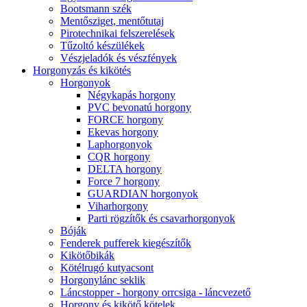
Bootsmann szék
Mentősziget, mentőtutaj
Pirotechnikai felszerelések
Tűzoltó készülékek
Vészjeladók és vészfények
Horgonyzás és kikötés
Horgonyok
Négykapás horgony
PVC bevonatú horgony
FORCE horgony
Ekevas horgony
Laphorgonyok
CQR horgony
DELTA horgony
Force 7 horgony
GUARDIAN horgonyok
Viharhorgony
Parti rögzítők és csavarhorgonyok
Bóják
Fenderek pufferek kiegészítők
Kikötőbikák
Kötélrugó kutyacsont
Horgonylánc seklik
Láncstopper - horgony orrcsiga - láncvezető
Horgony és kikötő kötelek