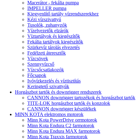
Macerátor - fekália pumpa
IMPELLER pumpa
Kiegyenlítő tartály vízrendszerekhez
Kézi vízszivattyú
Tusolók, zuhanyzók
Vízelvezetők elzárók
Víztartályok és kiegészítők
Fekália tartályok kiegészítők
Szürkevíz tárolás elvezetés
Fedélzeti áteresztők
Vízcsövek
Szennyvízcső
Vízcsőcsatlakozók
Főcsapok
Ivóvízkezelés és víztisztítás
Keringtető szivattyúk
Horgászbot tartók és downrigger rendszerek
CANNON downrigger tartozékok és horgászbot tartók
TITE-LOK horgászbot tartók és konzolok
CANNON downrigger készülékek
MINN KOTA elektromos motorok
Minn Kota PowerDrive orrmotorok
Minn Kota Endura C2 farmotorok
Minn Kota Endura MAX farmotorok
Minn Kota Traxxis farmotorok