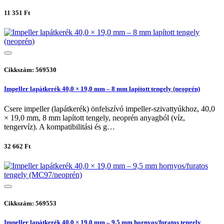
11 351 Ft
Cikkszám: 569530
Impeller lapátkerék 40,0 × 19,0 mm – 8 mm lapított tengely (neoprén)
Csere impeller (lapátkerék) önfelszívó impeller-szivattyúkhoz, 40,0
× 19,0 mm, 8 mm lapított tengely, neoprén anyagból (víz,
tengervíz). A kompatibilitási és g…
32 662 Ft
Cikkszám: 569553
Impeller lapátkerék 40,0 × 19,0 mm – 9,5 mm hornyos/furatos tengely