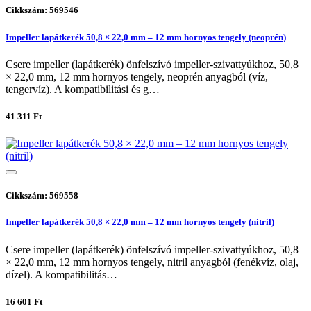
Cikkszám: 569546
Impeller lapátkerék 50,8 × 22,0 mm – 12 mm hornyos tengely (neoprén)
Csere impeller (lapátkerék) önfelszívó impeller-szivattyúkhoz, 50,8
× 22,0 mm, 12 mm hornyos tengely, neoprén anyagból (víz,
tengervíz). A kompatibilitási és g…
41 311 Ft
Cikkszám: 569558
Impeller lapátkerék 50,8 × 22,0 mm – 12 mm hornyos tengely (nitril)
Csere impeller (lapátkerék) önfelszívó impeller-szivattyúkhoz, 50,8
× 22,0 mm, 12 mm hornyos tengely, nitril anyagból (fenékvíz, olaj,
dízel). A kompatibilitás…
16 601 Ft