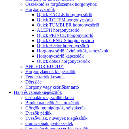
Összekötő és forgószemek horgonyhoz
Horgonycsörlők
Quick EAGLE horgonycsörlő
Quick TOTEM horgonycsörlő
Quick TUMBLER horgonycsörlő
ALEPH horgonycsörlő
Quick PRINCE horgonycsörlő
Quick GENIUS horgonycsörlő
Quick Hector horgonycsörlő
Horgonycsörlő távirányítók, tartozékok
Horgonycsörlő kapcsolók
Quick dobos horgonycsörlők
ANCHOR BUDDY
Horgonyláncok kiegészítők
Fender tartók kosarak
Dörzsléc
Horgony vagy csörlőkar tartó
Hajó és csónakkiegészítők
Csónakkocsi, szállító kocsi
Bimini naptetők és tartozékok
Görgők, gumigörgők, sólyakerék
Evezők pádlik
Evezővillák, hüvelyek kiegészítők
Gumicsónak javító szettek
Gumicsónak pumpa és kiegészítők