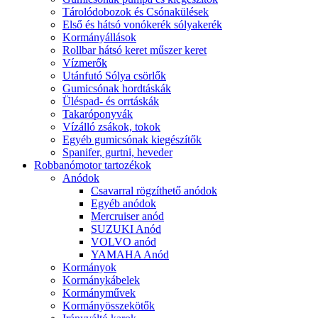
Tárolódobozok és Csónakülések
Első és hátsó vonókerék sólyakerék
Kormányállások
Rollbar hátsó keret műszer keret
Vízmerők
Utánfutó Sólya csörlők
Gumicsónak hordtáskák
Üléspad- és orrtáskák
Takaróponyvák
Vízálló zsákok, tokok
Egyéb gumicsónak kiegészítők
Spanifer, gurtni, heveder
Robbanómotor tartozékok
Anódok
Csavarral rögzíthető anódok
Egyéb anódok
Mercruiser anód
SUZUKI Anód
VOLVO anód
YAMAHA Anód
Kormányok
Kormánykábelek
Kormányművek
Kormányösszekötők