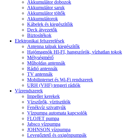
Akkumulátor dobozok
Akkumulátor saruk
Akkumulátor töltők
Akkumulátorok
Kábelek és kiegészítőik
Deck átvezetők
Biztosítékok
Elektronikai felszerelések
Antenna talpak kiegészítők
Hajómagnók HI-FI, hangszórók, vízhatlan tokok
Mélységmérő
Műholdas antennák
Rádió antennák
TV antennák
Mobilinternet és Wi-Fi rendszerek
URH (VHF) tengeri rádiók
Vízrendszerek
Impeller kerekek
Vízszűrők, víztisztítók
Fenékvíz szivattyúk
Vízpumpa automata kapcsolók
FLOJET pumpa
Jabsco vízpumpa
JOHNSON vízpumpa
Levegőztető és oxigénpumpák