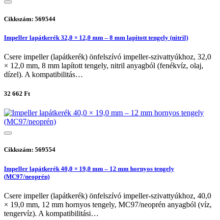
Cikkszám: 569544
Impeller lapátkerék 32,0 × 12,0 mm – 8 mm lapított tengely (nitril)
Csere impeller (lapátkerék) önfelszívó impeller-szivattyúkhoz, 32,0
× 12,0 mm, 8 mm lapított tengely, nitril anyagból (fenékvíz, olaj,
dízel). A kompatibilitás…
32 662 Ft
Cikkszám: 569554
Impeller lapátkerék 40,0 × 19,0 mm – 12 mm hornyos tengely
(MC97/neoprén)
Csere impeller (lapátkerék) önfelszívó impeller-szivattyúkhoz, 40,0
× 19,0 mm, 12 mm hornyos tengely, MC97/neoprén anyagból (víz,
tengervíz). A kompatibilitási…