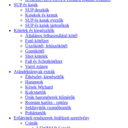
SUP és kajak
SUP deszkák
Kajakok és kenuk
SUP és kajak evezők
SUP és kajak tartozékok
Kötelek és kiegészítők
Általános felhasználású kötél
Futó kötélzet
Úszókötél, felúszókötél
Gumikötél
Shot kötelek
Fall és Schotkötélzet
Varró zsineg
Ajándéktárgyak extrák
Étkészlet, kiegészítők
Harangok
Kések Wichard
Kulcstartók
Órák barométerek hőmérők
Ronstan karóra - rajtóra
Seklinyitók csomóbontók
Pohártartók
Erőátviteli rendszerek fedélzeti szerelvény
Csigák