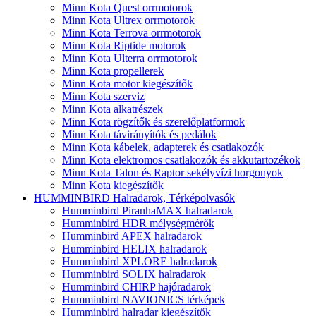
Minn Kota Quest orrmotorok
Minn Kota Ultrex orrmotorok
Minn Kota Terrova orrmotorok
Minn Kota Riptide motorok
Minn Kota Ulterra orrmotorok
Minn Kota propellerek
Minn Kota motor kiegészítők
Minn Kota szerviz
Minn Kota alkatrészek
Minn Kota rögzítők és szerelőplatformok
Minn Kota távirányítók és pedálok
Minn Kota kábelek, adapterek és csatlakozók
Minn Kota elektromos csatlakozók és akkutartozékok
Minn Kota Talon és Raptor sekélyvízi horgonyok
Minn Kota kiegészítők
HUMMINBIRD Halradarok, Térképolvasók
Humminbird PiranhaMAX halradarok
Humminbird HDR mélységmérők
Humminbird APEX halradarok
Humminbird HELIX halradarok
Humminbird XPLORE halradarok
Humminbird SOLIX halradarok
Humminbird CHIRP hajóradarok
Humminbird NAVIONICS térképek
Humminbird halradar kiegészítők