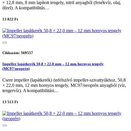
× 12,8 mm, 8 mm lapított tengely, nitril anyagból (fenékvíz, olaj,
dízel). A kompatibilitás…
13 822 Ft
Cikkszám: 569557
Impeller lapátkerék 50,8 × 22,0 mm – 12 mm hornyos tengely
(MC97/neoprén)
Csere impeller (lapátkerék) önfelszívó impeller-szivattyúkhoz, 50,8
× 22,0 mm, 12 mm hornyos tengely, MC97/neoprén anyagból (víz,
tengervíz). A kompatibilitási…
13 513 Ft