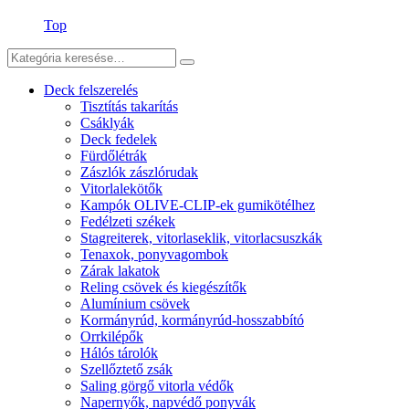
Top
Deck felszerelés
Tisztítás takarítás
Csáklyák
Deck fedelek
Fürdőlétrák
Zászlók zászlórudak
Vitorlalekötők
Kampók OLIVE-CLIP-ek gumikötélhez
Fedélzeti székek
Stagreiterek, vitorlaseklik, vitorlacsuszkák
Tenaxok, ponyvagombok
Zárak lakatok
Reling csövek és kiegészítők
Alumínium csövek
Kormányrúd, kormányrúd-hosszabbító
Orrkilépők
Hálós tárolók
Szellőztető zsák
Saling görgő vitorla védők
Napernyők, napvédő ponyvák