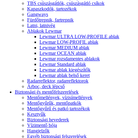
TBS csúszásgátlók, csúszásgátló csíkok
Kapaszkodók, tartozékok
Gangways
Fürdőtrepnik, fartrepnik
Latni, latnivég
Ablakok Lewmar
Lewmar ULTRA LOW-PROFILE ablak
Lewmar LOW-PROFIL ablak
Lewmar MEDIUM ablak
Lewmar OCEAN ablak
Lewmar rozsdamentes ablakok
Lewmar Standard ablak
Lewmar ablak kiegészítők
Lewmar ablak belső keret
Radarreflektor, radarreflektorok
Árboc, deck lépcső
Biztonsági és mentőfelszerelések
Mentőmellények, vízisímellények
Mentőgyűrűk, mentőpatkók
Mentőgyűrű és patkó tartozékok
Kesztyűk
Biztonsági hevederek
Vízimentő bója
Hangjelzők
Egyéb biztonsági felszerelések