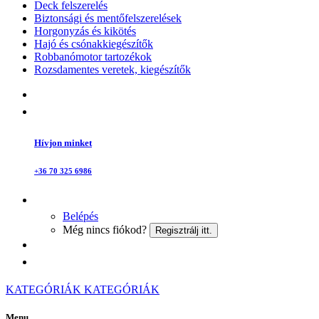
Deck felszerelés
Biztonsági és mentőfelszerelések
Horgonyzás és kikötés
Hajó és csónakkiegészítők
Robbanómotor tartozékok
Rozsdamentes veretek, kiegészítők
Hívjon minket
+36 70 325 6986
Belépés
Még nincs fiókod?
Regisztrálj itt.
KATEGÓRIÁK
KATEGÓRIÁK
Menu