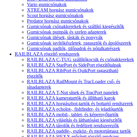
Vario gumicsónakok
XTREAM horgász gumicsónakok
Scout horgász gumicsónakok
Predator horgász gumicsónakok
Gumicsónak csónakkerekek és szállító kiegészítők
Gumicsónak pumpák és szelep adapterek
Gumicsónak ülések, táskák és ponyvák
Gumicsónak javítókészletek, ragasztók és ápolószerek
Gumicsónak padlók, ülőpadok és pótalkatrészek
RAILBLAZA rögzítő rendszerek
RAILBLAZA C-TUG szállítókocsik és csónakkerekek
RAILBLAZA StarPort és SidePort rögzítőtalpak
RAILBLAZA RibPort és QuikPort ragasztható
rögzítők
RAILBLAZA RailMount és TracLoader cső- és
sínadapterek
RAILBLAZA T-Nut sínek és TracPort panelek
RAILBLAZA kameratartók és állítható karok
RAILBLAZA horgászbot-tartók és bottartó rendszerek
RAILBLAZA echolot-, fishfinder- és jeladótartók
RAILBLAZA mobil-, tablet- és képernyőtartók
RAILBLAZA világítás és láthatósági kiegészítők
RAILBLAZA tárolók és fedélzeti rendszerezők
RAILBLAZA paddle-, eszköz- és motortámasz tartók
RAILBLAZA HEXX erősített rögzítő rendszer