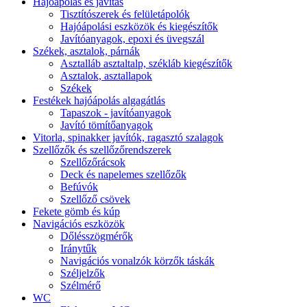
Hajóápolás és javítás
Tisztítószerek és felületápolók
Hajóápolási eszközök és kiegészítők
Javítóanyagok, epoxi és üvegszál
Székek, asztalok, párnák
Asztalláb asztaltalp, székláb kiegészítők
Asztalok, asztallapok
Székek
Festékek hajóápolás algagátlás
Tapaszok - javítóanyagok
Javító tömítőanyagok
Vitorla, spinakker javítók, ragasztó szalagok
Szellőzők és szellőzőrendszerek
Szellőzőrácsok
Deck és napelemes szellőzők
Befúvók
Szellőző csövek
Fekete gömb és kúp
Navigációs eszközök
Dőlésszögmérők
Iránytűk
Navigációs vonalzók körzők táskák
Széljelzők
Szélmérő
WC