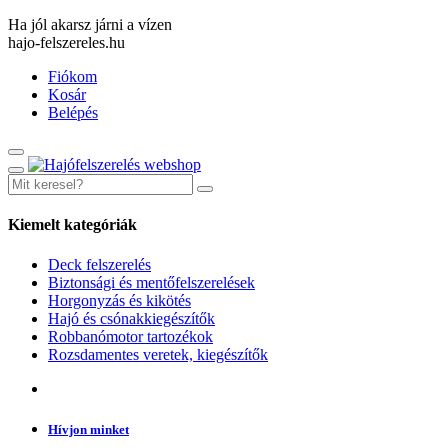
Ha jól akarsz járni a vízen
hajo-felszereles.hu
Fiókom
Kosár
Belépés
Kiemelt kategóriák
Deck felszerelés
Biztonsági és mentőfelszerelések
Horgonyzás és kikötés
Hajó és csónakkiegészítők
Robbanómotor tartozékok
Rozsdamentes veretek, kiegészítők
Hívjon minket