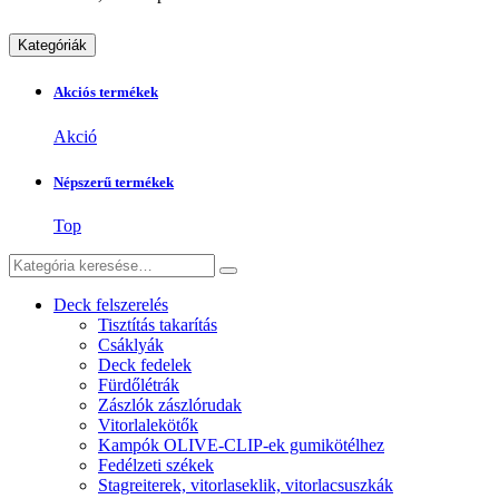
Kategóriák
Akciós termékek
Akció
Népszerű termékek
Top
Deck felszerelés
Tisztítás takarítás
Csáklyák
Deck fedelek
Fürdőlétrák
Zászlók zászlórudak
Vitorlalekötők
Kampók OLIVE-CLIP-ek gumikötélhez
Fedélzeti székek
Stagreiterek, vitorlaseklik, vitorlacsuszkák