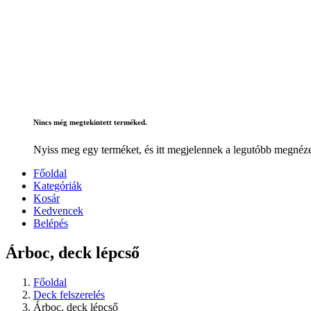
Nincs még megtekintett terméked.
Nyiss meg egy terméket, és itt megjelennek a legutóbb megnéze
Főoldal
Kategóriák
Kosár
Kedvencek
Belépés
Árboc, deck lépcső
Főoldal
Deck felszerelés
Árboc, deck lépcső