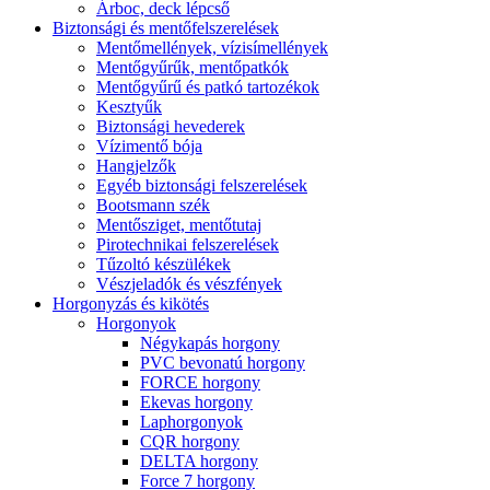
Árboc, deck lépcső
Biztonsági és mentőfelszerelések
Mentőmellények, vízisímellények
Mentőgyűrűk, mentőpatkók
Mentőgyűrű és patkó tartozékok
Kesztyűk
Biztonsági hevederek
Vízimentő bója
Hangjelzők
Egyéb biztonsági felszerelések
Bootsmann szék
Mentősziget, mentőtutaj
Pirotechnikai felszerelések
Tűzoltó készülékek
Vészjeladók és vészfények
Horgonyzás és kikötés
Horgonyok
Négykapás horgony
PVC bevonatú horgony
FORCE horgony
Ekevas horgony
Laphorgonyok
CQR horgony
DELTA horgony
Force 7 horgony