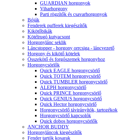
GUARDIAN horgonyok
Viharhorgony
Parti rögzítők és csavarhorgonyok
Bóják
Fenderek pufferek kiegészítők
Kikötőbikák
Kötélrugó kutyacsont
Horgonylánc seklik
Láncstopper - horgony orrcsiga - láncvezető
Horgony és kikötő kötelek
Összekötő és forgószemek horgonyhoz
Horgonycsörlők
Quick EAGLE horgonycsörlő
Quick TOTEM horgonycsörlő
Quick TUMBLER horgonycsörlő
ALEPH horgonycsörlő
Quick PRINCE horgonycsörlő
Quick GENIUS horgonycsörlő
Quick Hector horgonycsörlő
Horgonycsörlő távirányítók, tartozékok
Horgonycsörlő kapcsolók
Quick dobos horgonycsörlők
ANCHOR BUDDY
Horgonyláncok kiegészítők
Fender tartók kosarak