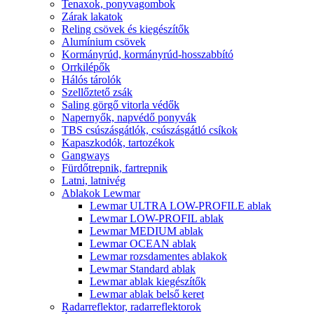
Tenaxok, ponyvagombok
Zárak lakatok
Reling csövek és kiegészítők
Alumínium csövek
Kormányrúd, kormányrúd-hosszabbító
Orrkilépők
Hálós tárolók
Szellőztető zsák
Saling görgő vitorla védők
Napernyők, napvédő ponyvák
TBS csúszásgátlók, csúszásgátló csíkok
Kapaszkodók, tartozékok
Gangways
Fürdőtrepnik, fartrepnik
Latni, latnivég
Ablakok Lewmar
Lewmar ULTRA LOW-PROFILE ablak
Lewmar LOW-PROFIL ablak
Lewmar MEDIUM ablak
Lewmar OCEAN ablak
Lewmar rozsdamentes ablakok
Lewmar Standard ablak
Lewmar ablak kiegészítők
Lewmar ablak belső keret
Radarreflektor, radarreflektorok