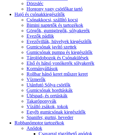
Dörzsléc
Horgony vagy csörlőkar tartó
Hajó és csónakkiegészítők
Csónakkocsi, szállító kocsi
Bimini naptetők és tartozékok
Görgők, gumigörgők, sólyakerék
Evezők pádlik
Evezővillák, hüvelyek kiegészítők
Gumicsónak javító szettek
Gumicsónak pumpa és kiegészítők
Tárolódobozok és Csónakülések
Első és hátsó vonókerék sólyakerék
Kormányállások
Rollbar hátsó keret műszer keret
Vízmerők
Utánfutó Sólya csörlők
Gumicsónak hordtáskák
Üléspad- és orrtáskák
Takaróponyvák
Vízálló zsákok, tokok
Egyéb gumicsónak kiegészítők
Spanifer, gurtni, heveder
Robbanómotor tartozékok
Anódok
Csavarral rögzíthető anódok