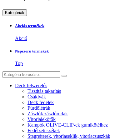
Kategóriák
Akciós termékek
Akció
Népszerű termékek
Top
Deck felszerelés
Tisztítás takarítás
Csáklyák
Deck fedelek
Fürdőlétrák
Zászlók zászlórudak
Vitorlalekötők
Kampók OLIVE-CLIP-ek gumikötélhez
Fedélzeti székek
Stagreiterek, vitorlaseklik, vitorlacsuszkák