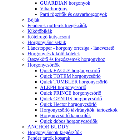
GUARDIAN horgonyok
Viharhorgony
Parti rögzítők és csavarhorgonyok
Bóják
Fenderek pufferek kiegészítők
Kikötőbikák
Kötélrugó kutyacsont
Horgonylánc seklik
Láncstopper - horgony orrcsiga - láncvezető
Horgony és kikötő kötelek
Összekötő és forgószemek horgonyhoz
Horgonycsörlők
Quick EAGLE horgonycsörlő
Quick TOTEM horgonycsörlő
Quick TUMBLER horgonycsörlő
ALEPH horgonycsörlő
Quick PRINCE horgonycsörlő
Quick GENIUS horgonycsörlő
Quick Hector horgonycsörlő
Horgonycsörlő távirányítók, tartozékok
Horgonycsörlő kapcsolók
Quick dobos horgonycsörlők
ANCHOR BUDDY
Horgonyláncok kiegészítők
Fender tartók kosarak