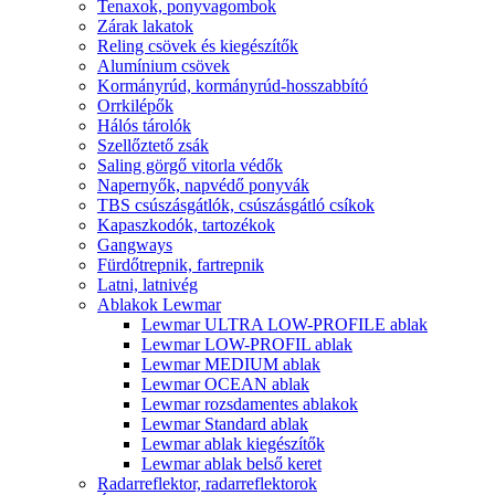
Tenaxok, ponyvagombok
Zárak lakatok
Reling csövek és kiegészítők
Alumínium csövek
Kormányrúd, kormányrúd-hosszabbító
Orrkilépők
Hálós tárolók
Szellőztető zsák
Saling görgő vitorla védők
Napernyők, napvédő ponyvák
TBS csúszásgátlók, csúszásgátló csíkok
Kapaszkodók, tartozékok
Gangways
Fürdőtrepnik, fartrepnik
Latni, latnivég
Ablakok Lewmar
Lewmar ULTRA LOW-PROFILE ablak
Lewmar LOW-PROFIL ablak
Lewmar MEDIUM ablak
Lewmar OCEAN ablak
Lewmar rozsdamentes ablakok
Lewmar Standard ablak
Lewmar ablak kiegészítők
Lewmar ablak belső keret
Radarreflektor, radarreflektorok