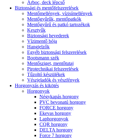
Árboc, deck lépcső
Biztonsági és mentőfelszerelések
Mentőmellények, vízisímellények
Mentőgyűrűk, mentőpatkók
Mentőgyűrű és patkó tartozékok
Kesztyűk
Biztonsági hevederek
Vízimentő bója
Hangjelzők
Egyéb biztonsági felszerelések
Bootsmann szék
Mentősziget, mentőtutaj
Pirotechnikai felszerelések
Tűzoltó készülékek
Vészjeladók és vészfények
Horgonyzás és kikötés
Horgonyok
Négykapás horgony
PVC bevonatú horgony
FORCE horgony
Ekevas horgony
Laphorgonyok
CQR horgony
DELTA horgony
Force 7 horgony