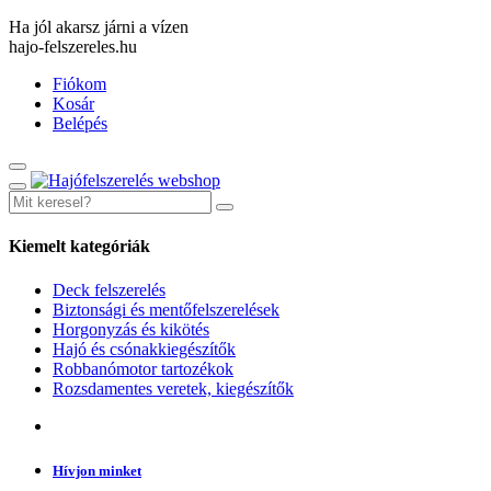
Ha jól akarsz járni a vízen
hajo-felszereles.hu
Fiókom
Kosár
Belépés
Kiemelt kategóriák
Deck felszerelés
Biztonsági és mentőfelszerelések
Horgonyzás és kikötés
Hajó és csónakkiegészítők
Robbanómotor tartozékok
Rozsdamentes veretek, kiegészítők
Hívjon minket