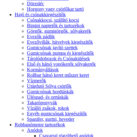
Dörzsléc
Horgony vagy csörlőkar tartó
Hajó és csónakkiegészítők
Csónakkocsi, szállító kocsi
Bimini naptetők és tartozékok
Görgők, gumigörgők, sólyakerék
Evezők pádlik
Evezővillák, hüvelyek kiegészítők
Gumicsónak javító szettek
Gumicsónak pumpa és kiegészítők
Tárolódobozok és Csónakülések
Első és hátsó vonókerék sólyakerék
Kormányállások
Rollbar hátsó keret műszer keret
Vízmerők
Utánfutó Sólya csörlők
Gumicsónak hordtáskák
Üléspad- és orrtáskák
Takaróponyvák
Vízálló zsákok, tokok
Egyéb gumicsónak kiegészítők
Spanifer, gurtni, heveder
Robbanómotor tartozékok
Anódok
Csavarral rögzíthető anódok