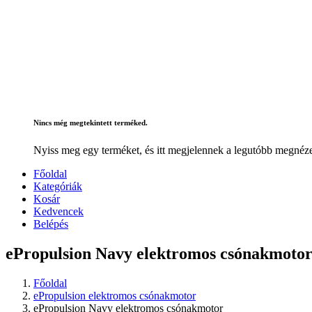
Nincs még megtekintett terméked.
Nyiss meg egy terméket, és itt megjelennek a legutóbb megnéze
Főoldal
Kategóriák
Kosár
Kedvencek
Belépés
ePropulsion Navy elektromos csónakmoto
Főoldal
ePropulsion elektromos csónakmotor
ePropulsion Navy elektromos csónakmotor