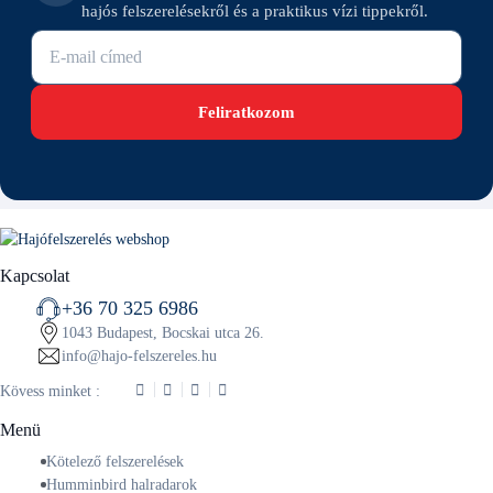
hajós felszerelésekről és a praktikus vízi tippekről.
E-mail cím
Feliratkozom
Kapcsolat
+36 70 325 6986
1043 Budapest, Bocskai utca 26.
info@hajo-felszereles.hu
Kövess minket :
Menü
Kötelező felszerelések
Humminbird halradarok