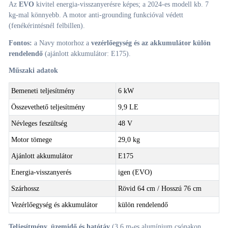
Az
EVO
kivitel energia-visszanyerésre képes; a 2024-es modell kb. 7
kg-mal könnyebb. A motor anti-grounding funkcióval védett
(fenékérintésnél felbillen).
Fontos:
a Navy motorhoz a
vezérlőegység és az akkumulátor külön
rendelendő
(ajánlott akkumulátor: E175).
Műszaki adatok
Bemeneti teljesítmény
6 kW
Összevethető teljesítmény
9,9 LE
Névleges feszültség
48 V
Motor tömege
29,0 kg
Ajánlott akkumulátor
E175
Energia-visszanyerés
igen (EVO)
Szárhossz
Rövid 64 cm / Hosszú 76 cm
Vezérlőegység és akkumulátor
külön rendelendő
Teljesítmény, üzemidő és hatótáv
(3,6 m-es alumínium csónakon,