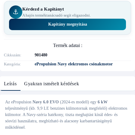
Kérdezd a Kapitányt
⚓
A hajós terméktanácsadó segít eligazodni.
Kapitány megnyitása
Termék adatai :
Cikkszám
901480
Kategória
ePropulsion Navy elektromos csónakmotor
Leírás
Gyakran ismételt kérdések
Az ePropulsion
Navy 6.0 EVO
(2024-es modell) egy
6 kW
teljesítményű (kb. 9,9 LE benzines külmotornak megfelelő) elektromos
külmotor. A Navy-széria hatékony, tiszta meghajtást kínál édes- és
sósvízi használatra, megbízható és alacsony karbantartásigényű
működéssel.