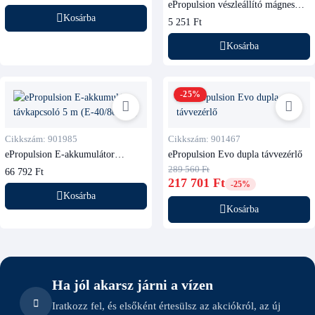
ePropulsion vészleállító mágnes
Spirit és Navy motorokhoz
Kosárba
5 251 Ft
Kosárba
-25%
Cikkszám: 901985
Cikkszám: 901467
ePropulsion E-akkumulátor
ePropulsion Evo dupla távvezérlő
távkapcsoló 5 m (E-40/80/175)
289 560 Ft
66 792 Ft
217 701 Ft
-25%
Kosárba
Kosárba
Ha jól akarsz járni a vízen
Iratkozz fel, és elsőként értesülsz az akciókról, az új