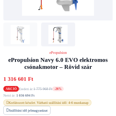
ePropulsion
ePropulsion Navy 6.0 EVO elektromos
csónakmotor – Rövid szár
1 316 601 Ft
Eredeti ár:
1 775 968 Ft
AKCIÓ
-26%
Nettó ár:
1 036 694 Ft
Korlátozott készlet. Várható szállítási idő: 4-6 munkanap
Szállítási idő jelmagyarázat