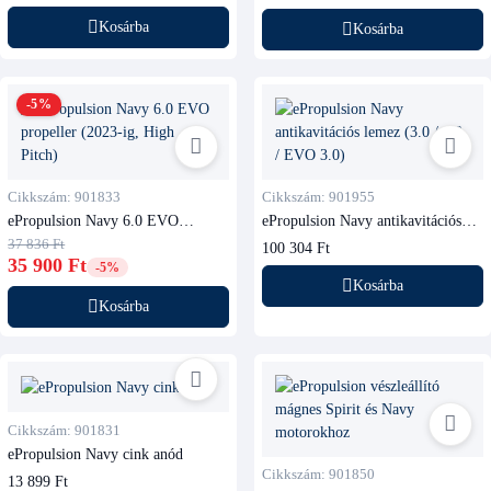
Kosárba
Kosárba
-5%
Cikkszám: 901833
Cikkszám: 901955
ePropulsion Navy 6.0 EVO
ePropulsion Navy antikavitációs
propeller (2023-ig, High Pitch)
lemez (3.0 / 6.0 / EVO 3.0)
37 836 Ft
100 304 Ft
35 900 Ft
-5%
Kosárba
Kosárba
Cikkszám: 901831
ePropulsion Navy cink anód
Cikkszám: 901850
13 899 Ft