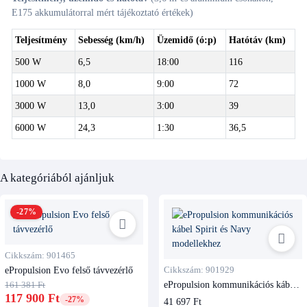
E175 akkumulátorral mért tájékoztató értékek)
Teljesítmény
Sebesség (km/h)
Üzemidő (ó:p)
Hatótáv (km)
500 W
6,5
18:00
116
1000 W
8,0
9:00
72
3000 W
13,0
3:00
39
6000 W
24,3
1:30
36,5
A kategóriából ajánljuk
-27%
Cikkszám: 901465
ePropulsion Evo felső távvezérlő
Cikkszám: 901929
ePropulsion kommunikációs kábel
161 381 Ft
Spirit és Navy modellekhez
117 900 Ft
-27%
41 697 Ft