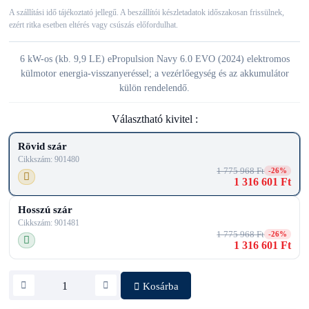
A szállítási idő tájékoztató jellegű. A beszállítói készletadatok időszakosan frissülnek,
ezért ritka esetben eltérés vagy csúszás előfordulhat.
6 kW-os (kb. 9,9 LE) ePropulsion Navy 6.0 EVO (2024) elektromos
külmotor energia-visszanyeréssel; a vezérlőegység és az akkumulátor
külön rendelendő.
Választható kivitel :
Rövid szár
Cikkszám: 901480
1 775 968 Ft
-26%
1 316 601 Ft
Hosszú szár
Cikkszám: 901481
1 775 968 Ft
-26%
1 316 601 Ft
Kosárba