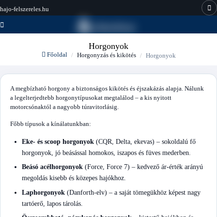
hajo-felszereles.hu
Horgonyok
Főoldal
Horgonyzás és kikötés
Horgonyok
A megbízható horgony a biztonságos kikötés és éjszakázás alapja. Nálunk
a legelterjedtebb horgonytípusokat megtalálod – a kis nyitott
motorcsónaktól a nagyobb túravitorlásig.
Főbb típusok a kínálatunkban:
Eke- és scoop horgonyok
(CQR, Delta, ekevas) – sokoldalú fő
horgonyok, jó beásással homokos, iszapos és füves mederben.
Beásó acélhorgonyok
(Force, Force 7) – kedvező ár-érték arányú
megoldás kisebb és közepes hajókhoz.
Laphorgonyok
(Danforth-elv) – a saját tömegükhöz képest nagy
tartóerő, lapos tárolás.