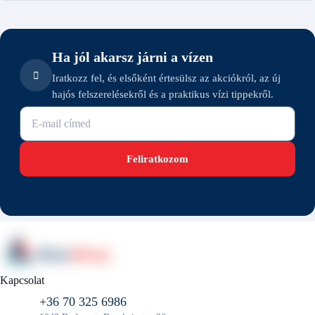
Ha jól akarsz járni a vízen
Iratkozz fel, és elsőként értesülsz az akciókról, az új
hajós felszerelésekről és a praktikus vízi tippekről.
E-mail cím
Feliratkozom
Kapcsolat
+36 70 325 6986