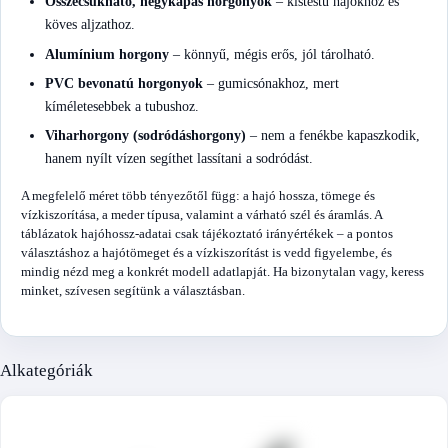
Összecsukható, négykapás horgonyok
– kistestű hajókhoz és
köves aljzathoz.
Alumínium horgony
– könnyű, mégis erős, jól tárolható.
PVC bevonatú horgonyok
– gumicsónakhoz, mert
kíméletesebbek a tubushoz.
Viharhorgony (sodródáshorgony)
– nem a fenékbe kapaszkodik,
hanem nyílt vízen segíthet lassítani a sodródást.
A megfelelő méret több tényezőtől függ: a hajó hossza, tömege és
vízkiszorítása, a meder típusa, valamint a várható szél és áramlás. A
táblázatok hajóhossz-adatai csak tájékoztató irányértékek – a pontos
választáshoz a hajótömeget és a vízkiszorítást is vedd figyelembe, és
mindig nézd meg a konkrét modell adatlapját. Ha bizonytalan vagy, keress
minket, szívesen segítünk a választásban.
Alkategóriák