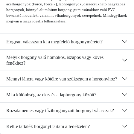
acélhorgonyok (Force, Force 7), laphorgonyok, összecsukható négykapás
horgonyok, könnyű alumínium horgony, gumicsónakhoz való PVC
bevonatú modellek, valamint viharhorgonyok szerepelnek. Mindegyiknek
megvan a maga ideális felhasználása.
Hogyan válasszam ki a megfelelő horgonyméretet?
Melyik horgony való homokos, iszapos vagy köves
fenékhez?
Mennyi láncra vagy kötélre van szükségem a horgonyhoz?
Mi a különbség az eke- és a laphorgony között?
Rozsdamentes vagy tűzihorganyzott horgonyt válasszak?
Kell-e tartalék horgonyt tartani a fedélzeten?