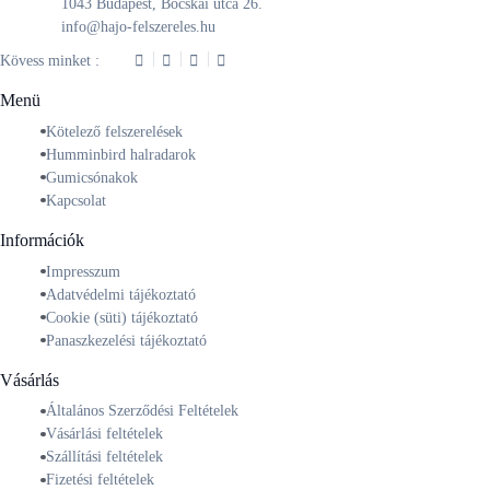
1043 Budapest, Bocskai utca 26.
info@hajo-felszereles.hu
Kövess minket :
Menü
Kötelező felszerelések
Humminbird halradarok
Gumicsónakok
Kapcsolat
Információk
Impresszum
Adatvédelmi tájékoztató
Cookie (süti) tájékoztató
Panaszkezelési tájékoztató
Vásárlás
Általános Szerződési Feltételek
Vásárlási feltételek
Szállítási feltételek
Fizetési feltételek