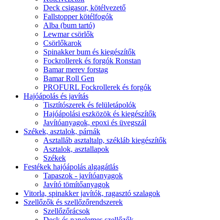
Deck csigasor, kötélvezető
Fallstopper kötélfogók
Alba (bum tartó)
Lewmar csörlők
Csörlőkarok
Spinakker bum és kiegészítők
Fockrollerek és forgók Ronstan
Bamar merev forstag
Bamar Roll Gen
PROFURL Fockrollerek és forgók
Hajóápolás és javítás
Tisztítószerek és felületápolók
Hajóápolási eszközök és kiegészítők
Javítóanyagok, epoxi és üvegszál
Székek, asztalok, párnák
Asztalláb asztaltalp, székláb kiegészítők
Asztalok, asztallapok
Székek
Festékek hajóápolás algagátlás
Tapaszok - javítóanyagok
Javító tömítőanyagok
Vitorla, spinakker javítók, ragasztó szalagok
Szellőzők és szellőzőrendszerek
Szellőzőrácsok
Deck és napelemes szellőzők