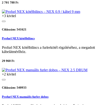
2 701 788 Ft
+3 kivitel
Cikkszám: 541621
Profurl NEX kötélbilincs
Profurl NEX kötélbilincs a furlerkötél rögzítéséhez, a megadott
kábelátmérőhöz.
29 960 Ft
+2 kivitel
Cikkszám: 540933
Profurl NEX manuális furler dobos