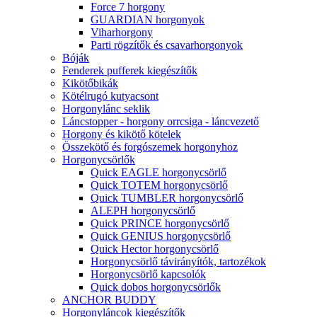
Force 7 horgony
GUARDIAN horgonyok
Viharhorgony
Parti rögzítők és csavarhorgonyok
Bóják
Fenderek pufferek kiegészítők
Kikötőbikák
Kötélrugó kutyacsont
Horgonylánc seklik
Láncstopper - horgony orrcsiga - láncvezető
Horgony és kikötő kötelek
Összekötő és forgószemek horgonyhoz
Horgonycsörlők
Quick EAGLE horgonycsörlő
Quick TOTEM horgonycsörlő
Quick TUMBLER horgonycsörlő
ALEPH horgonycsörlő
Quick PRINCE horgonycsörlő
Quick GENIUS horgonycsörlő
Quick Hector horgonycsörlő
Horgonycsörlő távirányítók, tartozékok
Horgonycsörlő kapcsolók
Quick dobos horgonycsörlők
ANCHOR BUDDY
Horgonyláncok kiegészítők