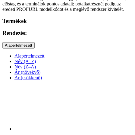
előstag és a terminálok pontos adatait; pótalkatrésznél pedig az
eredeti PROFURL modellkódot és a meglévő rendszer kivitelét.
Termékek
Rendezés:
Alapértelmezett
Alapértelmezett
Név (A–Z)
Név (Z–A)
Ár (növekvő)
Ár (csökkenő)