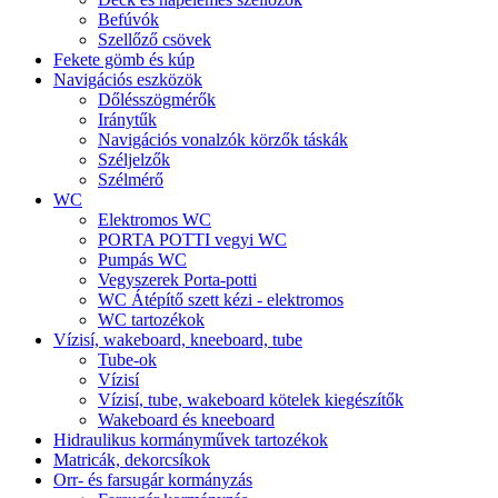
Befúvók
Szellőző csövek
Fekete gömb és kúp
Navigációs eszközök
Dőlésszögmérők
Iránytűk
Navigációs vonalzók körzők táskák
Széljelzők
Szélmérő
WC
Elektromos WC
PORTA POTTI vegyi WC
Pumpás WC
Vegyszerek Porta-potti
WC Átépítő szett kézi - elektromos
WC tartozékok
Vízisí, wakeboard, kneeboard, tube
Tube-ok
Vízisí
Vízisí, tube, wakeboard kötelek kiegészítők
Wakeboard és kneeboard
Hidraulikus kormányművek tartozékok
Matricák, dekorcsíkok
Orr- és farsugár kormányzás