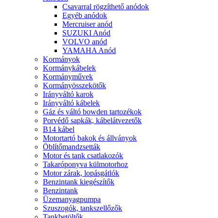
Csavarral rögzíthető anódok
Egyéb anódok
Mercruiser anód
SUZUKI Anód
VOLVO anód
YAMAHA Anód
Kormányok
Kormánykábelek
Kormányművek
Kormányösszekötők
Irányváltó karok
Irányváltó kábelek
Gáz és váltó bowden tartozékok
Porvédő sapkák, kábelátvezetők
B14 kábel
Motortartó bakok és állványok
Öblítőmandzsetták
Motor és tank csatlakozók
Takaróponyva külmotorhoz
Motor zárak, lopásgátlók
Benzintank kiegészítők
Benzintank
Üzemanyagpumpa
Szuszogók, tankszellőzők
Tankbetöltők