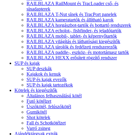
RAILBLAZA RailMount és TracLoader cső- és
sínadapterek
RAILBLAZA T-Nut sínek és TracPort panelek
RAILBLAZA kameratartók és állítható karok
RAILBLAZA horgászbot-tartók és bottartó rendszerek
RAILBLAZA echolot-, fishfinder- és jeladótartók
RAILBLAZA mobil-, tablet- és képernyőtartók
RAILBLAZA világítás és láthatósági kiegészítők
RAILBLAZA tárolók és fedélzeti rendszerezők
RAILBLAZA paddle-, eszköz- és motortámasz tartók
RAILBLAZA HEXX erősített rögzítő rendszer
SUP és kajak
SUP deszkák
Kajakok és kenuk
SUP és kajak evezők
SUP és kajak tartozékok
Kötelek és kiegészítők
Általános felhasználású kötél
Futó kötélzet
Úszókötél, felúszókötél
Gumikötél
Shot kötelek
Fall és Schotkötélzet
Varró zsineg
Ajándéktárgyak extrák