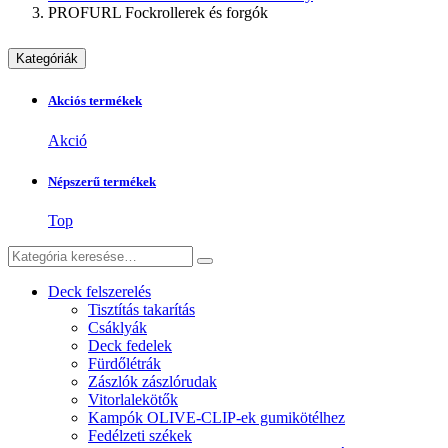
PROFURL Fockrollerek és forgók
Kategóriák
Akciós termékek
Akció
Népszerű termékek
Top
Deck felszerelés
Tisztítás takarítás
Csáklyák
Deck fedelek
Fürdőlétrák
Zászlók zászlórudak
Vitorlalekötők
Kampók OLIVE-CLIP-ek gumikötélhez
Fedélzeti székek