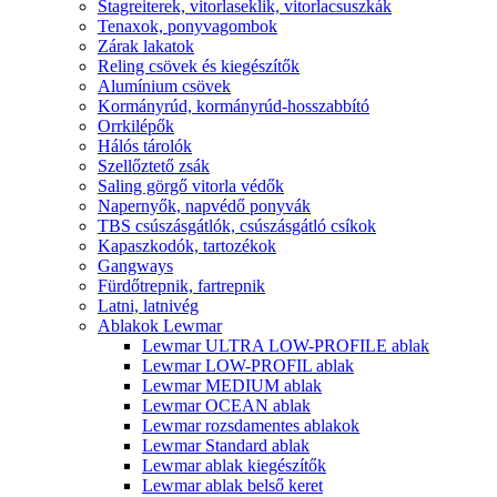
Stagreiterek, vitorlaseklik, vitorlacsuszkák
Tenaxok, ponyvagombok
Zárak lakatok
Reling csövek és kiegészítők
Alumínium csövek
Kormányrúd, kormányrúd-hosszabbító
Orrkilépők
Hálós tárolók
Szellőztető zsák
Saling görgő vitorla védők
Napernyők, napvédő ponyvák
TBS csúszásgátlók, csúszásgátló csíkok
Kapaszkodók, tartozékok
Gangways
Fürdőtrepnik, fartrepnik
Latni, latnivég
Ablakok Lewmar
Lewmar ULTRA LOW-PROFILE ablak
Lewmar LOW-PROFIL ablak
Lewmar MEDIUM ablak
Lewmar OCEAN ablak
Lewmar rozsdamentes ablakok
Lewmar Standard ablak
Lewmar ablak kiegészítők
Lewmar ablak belső keret