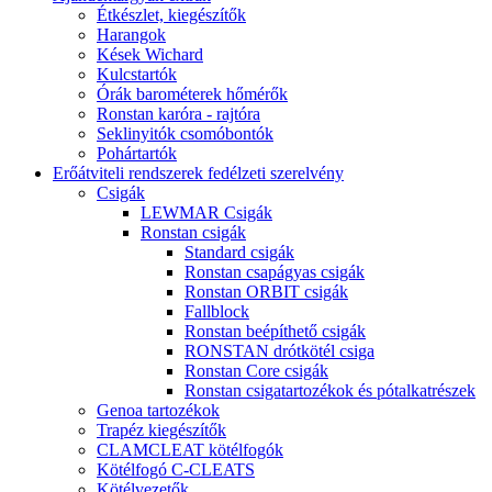
Étkészlet, kiegészítők
Harangok
Kések Wichard
Kulcstartók
Órák barométerek hőmérők
Ronstan karóra - rajtóra
Seklinyitók csomóbontók
Pohártartók
Erőátviteli rendszerek fedélzeti szerelvény
Csigák
LEWMAR Csigák
Ronstan csigák
Standard csigák
Ronstan csapágyas csigák
Ronstan ORBIT csigák
Fallblock
Ronstan beépíthető csigák
RONSTAN drótkötél csiga
Ronstan Core csigák
Ronstan csigatartozékok és pótalkatrészek
Genoa tartozékok
Trapéz kiegészítők
CLAMCLEAT kötélfogók
Kötélfogó C-CLEATS
Kötélvezetők