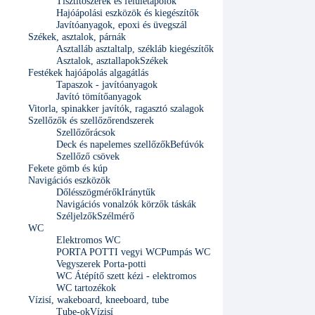
Tisztítószerek és felületápolók
Hajóápolási eszközök és kiegészítők
Javítóanyagok, epoxi és üvegszál
Székek, asztalok, párnák
Asztalláb asztaltalp, székláb kiegészítők
Asztalok, asztallapok
Székek
Festékek hajóápolás algagátlás
Tapaszok - javítóanyagok
Javító tömítőanyagok
Vitorla, spinakker javítók, ragasztó szalagok
Szellőzők és szellőzőrendszerek
Szellőzőrácsok
Deck és napelemes szellőzők
Befúvók
Szellőző csövek
Fekete gömb és kúp
Navigációs eszközök
Dőlésszögmérők
Iránytűk
Navigációs vonalzók körzők táskák
Széljelzők
Szélmérő
WC
Elektromos WC
PORTA POTTI vegyi WC
Pumpás WC
Vegyszerek Porta-potti
WC Átépítő szett kézi - elektromos
WC tartozékok
Vízisí, wakeboard, kneeboard, tube
Tube-ok
Vízisí