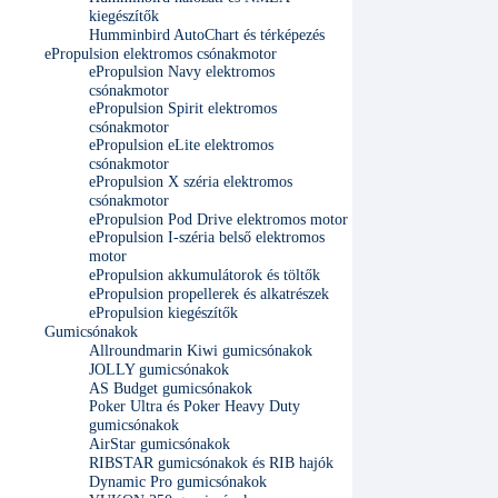
kiegészítők
Humminbird AutoChart és térképezés
ePropulsion elektromos csónakmotor
ePropulsion Navy elektromos
csónakmotor
ePropulsion Spirit elektromos
csónakmotor
ePropulsion eLite elektromos
csónakmotor
ePropulsion X széria elektromos
csónakmotor
ePropulsion Pod Drive elektromos motor
ePropulsion I-széria belső elektromos
motor
ePropulsion akkumulátorok és töltők
ePropulsion propellerek és alkatrészek
ePropulsion kiegészítők
Gumicsónakok
Allroundmarin Kiwi gumicsónakok
JOLLY gumicsónakok
AS Budget gumicsónakok
Poker Ultra és Poker Heavy Duty
gumicsónakok
AirStar gumicsónakok
RIBSTAR gumicsónakok és RIB hajók
Dynamic Pro gumicsónakok