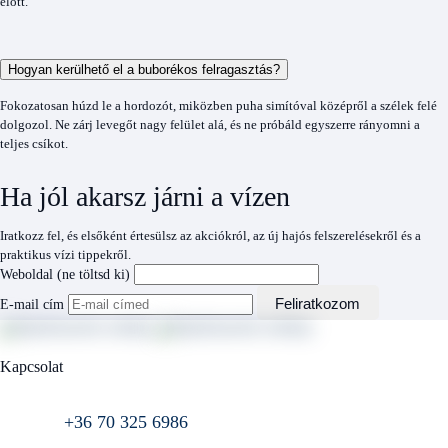
előtt.
Hogyan kerülhető el a buborékos felragasztás?
Fokozatosan húzd le a hordozót, miközben puha simítóval középről a szélek felé
dolgozol. Ne zárj levegőt nagy felület alá, és ne próbáld egyszerre rányomni a
teljes csíkot.
Ha jól akarsz járni a vízen
Iratkozz fel, és elsőként értesülsz az akciókról, az új hajós felszerelésekről és a
praktikus vízi tippekről.
Weboldal (ne töltsd ki)
Feliratkozom
E-mail cím
Kapcsolat
+36 70 325 6986