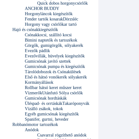
Quick dobos horgonycsörlők
ANCHOR BUDDY
Horgonyláncok kiegészítők
Fender tartók kosarak
Dörzsléc
Horgony vagy csörlőkar tartó
Hajó és csónakkiegészítők
Csónakkocsi, szállító kocsi
Bimini naptetők és tartozékok
Görgők, gumigörgők, sólyakerék
Evezők pádlik
Evezővillák, hüvelyek kiegészítők
Gumicsónak javító szettek
Gumicsónak pumpa és kiegészítők
Tárolódobozok és Csónakülések
Első és hátsó vonókerék sólyakerék
Kormányállások
Rollbar hátsó keret műszer keret
Vízmerők
Utánfutó Sólya csörlők
Gumicsónak hordtáskák
Üléspad- és orrtáskák
Takaróponyvák
Vízálló zsákok, tokok
Egyéb gumicsónak kiegészítők
Spanifer, gurtni, heveder
Robbanómotor tartozékok
Anódok
Csavarral rögzíthető anódok