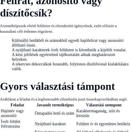
Felirat, azonosító vagy
díszítőcsík?
A terméktípusok eltérő felületet és elrendezést igényelnek, ezért először a
használati célt érdemes rögzíteni.
Különálló betűkből és számokból egyedi hajófelirat vagy azonosító
állítható össze.
A nyújtható karakterek ívelt felületen is követhetik a kijelölt vonalat.
A kész jelölések egyértelmű tájékoztatást adnak meghatározott
helyeken.
A tekercses dekorcsíkok hosszabb, folytonos díszítővonal kialakítására
valók.
Gyors választási támpont
A táblázat a feladat és a legfontosabb ellenőrzési pont összekapcsolásában segít.
Feladat
Javasolt terméktípus
Választási szempont
Hajónév vagy
Karaktermagasság, szín és
Öntapadós betű és szám
azonosító
kiosztás
Ívelt felület
Nyújtható karakter
Felületi ív és egyenletes betűköz
feliratozása