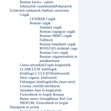
Ronstan karóra - rajtóra
Seklinyitók csomóbontók
Pohártartók
Erőátviteli rendszerek fedélzeti szerelvény
Csigák
LEWMAR Csigák
Ronstan csigák
Standard csigák
Ronstan csapágyas csigák
Ronstan ORBIT csigák
Fallblock
Ronstan beépíthető csigák
RONSTAN drótkötél csiga
Ronstan Core csigák
Ronstan csigatartozékok és
pótalkatrészek
Genoa tartozékok
Trapéz kiegészítők
CLAMCLEAT kötélfogók
Kötélfogó C-CLEATS
Kötélvezetők
Deck csigasor, kötélvezető
Fallstopper kötélfogók
Alba (bum tartó)
Lewmar csörlők
Csörlőkarok
Spinakker bum és kiegészítők
Fockrollerek és forgók Ronstan
Bamar merev forstag
Bamar Roll Gen
PROFURL Fockrollerek és forgók
Hajóápolás és javítás