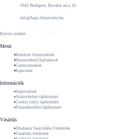
1043 Budapest, Bocskai utca 26.
info@hajo-felszereles.hu
Kövess minket :
Menü
Kötelező felszerelések
Humminbird halradarok
Gumicsónakok
Kapcsolat
Információk
Impresszum
Adatvédelmi tájékoztató
Cookie (süti) tájékoztató
Panaszkezelési tájékoztató
Vásárlás
Általános Szerződési Feltételek
Vásárlási feltételek
Szállítási feltételek