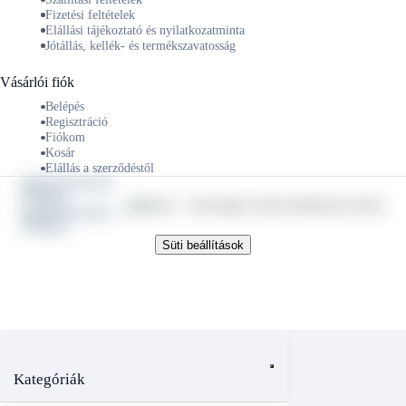
Fizetési feltételek
Elállási tájékoztató és nyilatkozatminta
Jótállás, kellék- és termékszavatosság
Vásárlói fiók
Belépés
Regisztráció
Fiókom
Kosár
Elállás a szerződéstől
Süti beállítások
Kategóriák