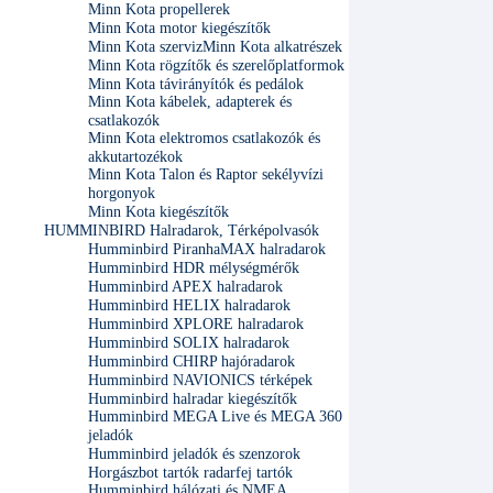
Minn Kota propellerek
Minn Kota motor kiegészítők
Minn Kota szerviz
Minn Kota alkatrészek
Minn Kota rögzítők és szerelőplatformok
Minn Kota távirányítók és pedálok
Minn Kota kábelek, adapterek és
csatlakozók
Minn Kota elektromos csatlakozók és
akkutartozékok
Minn Kota Talon és Raptor sekélyvízi
horgonyok
Minn Kota kiegészítők
HUMMINBIRD Halradarok, Térképolvasók
Humminbird PiranhaMAX halradarok
Humminbird HDR mélységmérők
Humminbird APEX halradarok
Humminbird HELIX halradarok
Humminbird XPLORE halradarok
Humminbird SOLIX halradarok
Humminbird CHIRP hajóradarok
Humminbird NAVIONICS térképek
Humminbird halradar kiegészítők
Humminbird MEGA Live és MEGA 360
jeladók
Humminbird jeladók és szenzorok
Horgászbot tartók radarfej tartók
Humminbird hálózati és NMEA