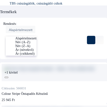
TBS csúszásgátlók, csúszásgátló csíkok
Termékek
Rendezés:
Alapértelmezett
Alapértelmezett
Név (A–Z)
Név (Z–A)
Ár (növekvő)
Ár (csökkenő)
+1 kivitel
Cikkszám: 566831
Colour Stripe Öntapadós Kétszínű
25 945 Ft