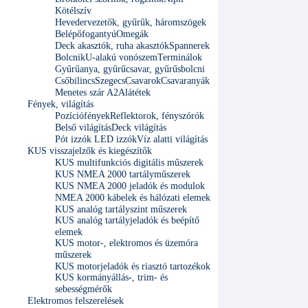
Kötélszív
Hevedervezetők, gyűrűk, háromszögek
Belépőfogantyú
Omegák
Deck akasztók, ruha akasztók
Spannerek
Bolcnik
U-alakú vonószem
Terminálok
Gyűrűanya, gyűrűcsavar, gyűrűsbolcni
Csőbilincs
Szegecs
Csavarok
Csavaranyák
Menetes szár A2
Alátétek
Fények, világítás
Pozíciófények
Reflektorok, fényszórók
Belső világítás
Deck világítás
Pót izzók LED izzók
Víz alatti világítás
KUS visszajelzők és kiegészítők
KUS multifunkciós digitális műszerek
KUS NMEA 2000 tartályműszerek
KUS NMEA 2000 jeladók és modulok
NMEA 2000 kábelek és hálózati elemek
KUS analóg tartályszint műszerek
KUS analóg tartályjeladók és beépítő
elemek
KUS motor-, elektromos és üzemóra
műszerek
KUS motorjeladók és riasztó tartozékok
KUS kormányállás-, trim- és
sebességmérők
Elektromos felszerelések