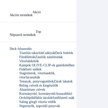
Akció
Akciós termékek
Top
Népszerű termékek
Deck felszerelés
Tisztítás takarítás
Csáklyák
Deck fedelek
Fürdőlétrák
Zászlók zászlórudak
Vitorlalekötők
Kampók OLIVE-CLIP-ek gumikötélhez
Fedélzeti székek
Stagreiterek, vitorlaseklik,
vitorlacsuszkák
Tenaxok, ponyvagombok
Zárak lakatok
Reling csövek és kiegészítők
Alumínium csövek
Kormányrúd, kormányrúd-hosszabbító
Orrkilépők
Hálós tárolók
Szellőztető zsák
Saling görgő vitorla védők
Napernyők, napvédő ponyvák