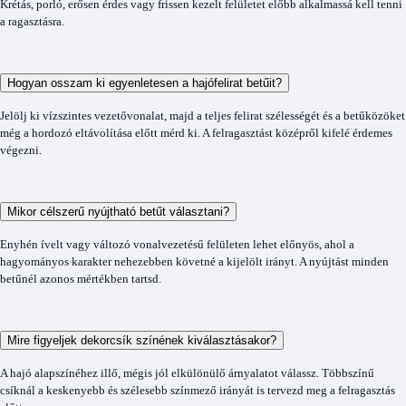
Krétás, porló, erősen érdes vagy frissen kezelt felületet előbb alkalmassá kell tenni
a ragasztásra.
Hogyan osszam ki egyenletesen a hajófelirat betűit?
Jelölj ki vízszintes vezetővonalat, majd a teljes felirat szélességét és a betűközöket
még a hordozó eltávolítása előtt mérd ki. A felragasztást középről kifelé érdemes
végezni.
Mikor célszerű nyújtható betűt választani?
Enyhén ívelt vagy változó vonalvezetésű felületen lehet előnyös, ahol a
hagyományos karakter nehezebben követné a kijelölt irányt. A nyújtást minden
betűnél azonos mértékben tartsd.
Mire figyeljek dekorcsík színének kiválasztásakor?
A hajó alapszínéhez illő, mégis jól elkülönülő árnyalatot válassz. Többszínű
csíknál a keskenyebb és szélesebb színmező irányát is tervezd meg a felragasztás