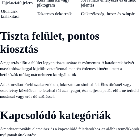
Kész matrica vagy
Jól látható elhelyezés és érthető
Tájékoztató jelzés
piktogram
jelentés
Oldalcsík
Tekercses dekorcsík
Csíkszélesség, hossz és színpár
kialakítása
Tiszta felület, pontos
kiosztás
A ragasztás előtt a felület legyen tiszta, száraz és zsírmentes. A karakterek helyét
maszkolószalaggal kijelölt vezetővonal mentén érdemes kimérni, mert a
betűközök utólag már nehezen korrigálhatók.
A dekorcsíkot rövid szakaszokban, fokozatosan simítsd fel. Éles törésnél vagy
szerelvény közelében ne feszítsd túl az anyagot, és a teljes tapadás előtt ne terheld
mosással vagy erős dörzsöléssel.
Kapcsolódó kategóriák
A rendszer további elemeihez és a kapcsolódó feladatokhoz az alábbi termékkörök
nyújtanak áttekintést.