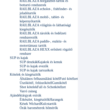
RAILBLAZA horgászbot-tartók és
bottartó rendszerek
RAILBLAZA echolot-, fishfinder- és
jeladótartók
RAILBLAZA mobil-, tablet- és
képernyőtartók
RAILBLAZA világítás és láthatósági
kiegészítők
RAILBLAZA tárolók és fedélzeti
rendszerezők
RAILBLAZA paddle-, eszköz- és
motortámasz tartók
RAILBLAZA HEXX erősített rögzítő
rendszer
SUP és kajak
SUP deszkák
Kajakok és kenuk
SUP és kajak evezők
SUP és kajak tartozékok
Kötelek és kiegészítők
Általános felhasználású kötél
Futó kötélzet
Úszókötél, felúszókötél
Gumikötél
Shot kötelek
Fall és Schotkötélzet
Varró zsineg
Ajándéktárgyak extrák
Étkészlet, kiegészítők
Harangok
Kések Wichard
Kulcstartók
Órák barométerek hőmérők