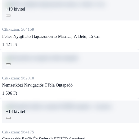
+19 kivitel
Cikkszám: 564159
Fehér Nyújtható Hajóazonosító Matrica, A Betű, 15 Cm
1 421 Ft
Cikkszám: 562010
Nemzetközi Navigációs Tábla Öntapadó
1 506 Ft
+18 kivitel
Cikkszám: 564175
Öntapadós Betűk És Számok FEHÉR Standard