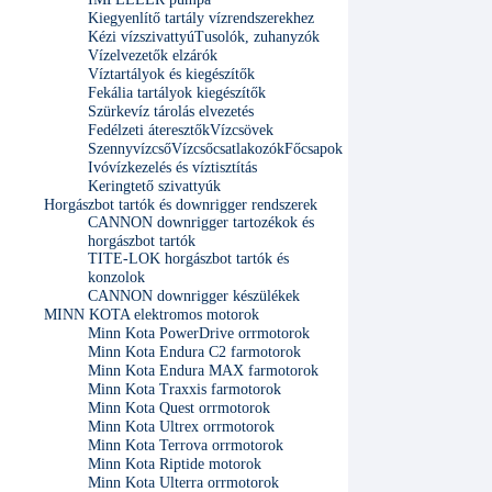
Kiegyenlítő tartály vízrendszerekhez
Kézi vízszivattyú
Tusolók, zuhanyzók
Vízelvezetők elzárók
Víztartályok és kiegészítők
Fekália tartályok kiegészítők
Szürkevíz tárolás elvezetés
Fedélzeti áteresztők
Vízcsövek
Szennyvízcső
Vízcsőcsatlakozók
Főcsapok
Ivóvízkezelés és víztisztítás
Keringtető szivattyúk
Horgászbot tartók és downrigger rendszerek
CANNON downrigger tartozékok és
horgászbot tartók
TITE-LOK horgászbot tartók és
konzolok
CANNON downrigger készülékek
MINN KOTA elektromos motorok
Minn Kota PowerDrive orrmotorok
Minn Kota Endura C2 farmotorok
Minn Kota Endura MAX farmotorok
Minn Kota Traxxis farmotorok
Minn Kota Quest orrmotorok
Minn Kota Ultrex orrmotorok
Minn Kota Terrova orrmotorok
Minn Kota Riptide motorok
Minn Kota Ulterra orrmotorok