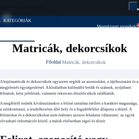
Ha jól akarsz járni a vízen
hajo-felszereles.hu
KATEGÓRIÁK
Megtekintett termékek
Megtekintett termékek
KATEGÓRIÁK
Matricák, dekorcsíkok
Főoldal
Matricák, dekorcsíkok
A hajómatricák és dekorcsíkok egyszerre segítik az azonosítást, a tájékoztatást és a
megjelenés egységesítését. A kínálatban különálló betűk és számok, nyújtható
feliratok, kész jelölések, valamint tekercses díszítőcsíkok találhatók.
A megfelelő termék kiválasztásakor a felirat tartalma mellett a karakter magassága,
a színkontraszt, a rendelkezésre álló hely és a fogadófelület állapota a döntő. A
feliratokat és a dekorcsíkokat nem érdemes azonos feladatra választani: az egyik
olvasható információt közöl, a másik elsősorban tagol és díszít.