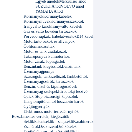
Egyéb anódok
Mercruiser anód
SUZUKI Anód
VOLVO anód
YAMAHA Anód
Kormányok
Kormánykábelek
Kormányművek
Kormányösszekötők
Irányváltó karok
Irányváltó kábelek
Gáz és váltó bowden tartozékok
Porvédő sapkák, kábelátvezetők
B14 kábel
Motortartó bakok és állványok
Öblítőmandzsetták
Motor és tank csatlakozók
Takaróponyva külmotorhoz
Motor zárak, lopásgátlók
Benzintank kiegészítők
Benzintank
Üzemanyagpumpa
Szuszogók, tankszellőzők
Tankbetöltők
Üzemanyagszűrők, tartozékok
Benzin, dízel és kipufogócsövek
Üzemanyag szelepek
Fáradtolaj leszívó
Quick Stop biztonsági kapcsolók
Hangtompítólemez
Hosszabító karok
Gyújtógyertyák
Elektromos motortérfedél-nyitók
Rozsdamentes veretek, kiegészítők
Seklik
Patentseklik - snapsekli
Karabínerek
Zsanérok
Deck szem
Drótkötelek
Drótkötél szorítók, rögzítők
Nipli