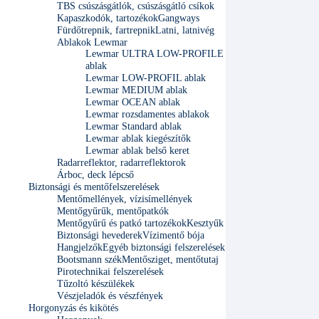
TBS csúszásgátlók, csúszásgátló csíkok
Kapaszkodók, tartozékok
Gangways
Fürdőtrepnik, fartrepnik
Latni, latnivég
Ablakok Lewmar
Lewmar ULTRA LOW-PROFILE
ablak
Lewmar LOW-PROFIL ablak
Lewmar MEDIUM ablak
Lewmar OCEAN ablak
Lewmar rozsdamentes ablakok
Lewmar Standard ablak
Lewmar ablak kiegészítők
Lewmar ablak belső keret
Radarreflektor, radarreflektorok
Árboc, deck lépcső
Biztonsági és mentőfelszerelések
Mentőmellények, vízisímellények
Mentőgyűrűk, mentőpatkók
Mentőgyűrű és patkó tartozékok
Kesztyűk
Biztonsági hevederek
Vízimentő bója
Hangjelzők
Egyéb biztonsági felszerelések
Bootsmann szék
Mentősziget, mentőtutaj
Pirotechnikai felszerelések
Tűzoltó készülékek
Vészjeladók és vészfények
Horgonyzás és kikötés