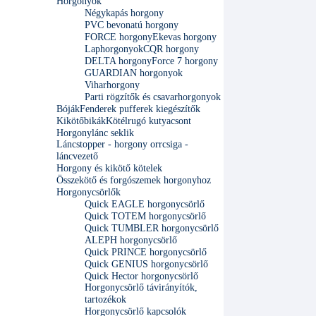
Horgonyok
Négykapás horgony
PVC bevonatú horgony
FORCE horgony
Ekevas horgony
Laphorgonyok
CQR horgony
DELTA horgony
Force 7 horgony
GUARDIAN horgonyok
Viharhorgony
Parti rögzítők és csavarhorgonyok
Bóják
Fenderek pufferek kiegészítők
Kikötőbikák
Kötélrugó kutyacsont
Horgonylánc seklik
Láncstopper - horgony orrcsiga -
láncvezető
Horgony és kikötő kötelek
Összekötő és forgószemek horgonyhoz
Horgonycsörlők
Quick EAGLE horgonycsörlő
Quick TOTEM horgonycsörlő
Quick TUMBLER horgonycsörlő
ALEPH horgonycsörlő
Quick PRINCE horgonycsörlő
Quick GENIUS horgonycsörlő
Quick Hector horgonycsörlő
Horgonycsörlő távirányítók,
tartozékok
Horgonycsörlő kapcsolók