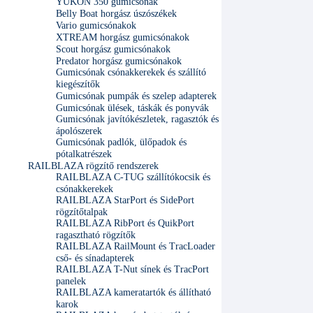
YUKON 350 gumicsónak
Belly Boat horgász úszószékek
Vario gumicsónakok
XTREAM horgász gumicsónakok
Scout horgász gumicsónakok
Predator horgász gumicsónakok
Gumicsónak csónakkerekek és szállító
kiegészítők
Gumicsónak pumpák és szelep adapterek
Gumicsónak ülések, táskák és ponyvák
Gumicsónak javítókészletek, ragasztók és
ápolószerek
Gumicsónak padlók, ülőpadok és
pótalkatrészek
RAILBLAZA rögzítő rendszerek
RAILBLAZA C-TUG szállítókocsik és
csónakkerekek
RAILBLAZA StarPort és SidePort
rögzítőtalpak
RAILBLAZA RibPort és QuikPort
ragasztható rögzítők
RAILBLAZA RailMount és TracLoader
cső- és sínadapterek
RAILBLAZA T-Nut sínek és TracPort
panelek
RAILBLAZA kameratartók és állítható
karok