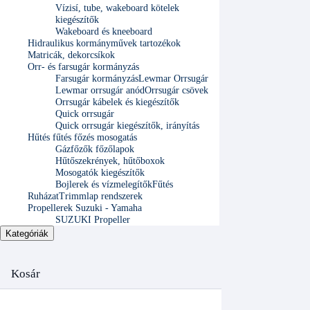
Vízisí, tube, wakeboard kötelek
kiegészítők
Wakeboard és kneeboard
Hidraulikus kormányművek tartozékok
Matricák, dekorcsíkok
Orr- és farsugár kormányzás
Farsugár kormányzás
Lewmar Orrsugár
Lewmar orrsugár anód
Orrsugár csövek
Orrsugár kábelek és kiegészítők
Quick orrsugár
Quick orrsugár kiegészítők, irányítás
Hűtés fűtés főzés mosogatás
Gázfőzők főzőlapok
Hűtőszekrények, hűtőboxok
Mosogatók kiegészítők
Bojlerek és vízmelegítők
Fűtés
Ruházat
Trimmlap rendszerek
Propellerek Suzuki - Yamaha
SUZUKI Propeller
Kategóriák
Kosár