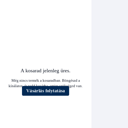
A kosarad jelenleg üres.
Még nincs termék a kosaradban. Böngészd a
kínálatot, és tedd kosárba, amire szükséged van.
Vásárlás folytatása