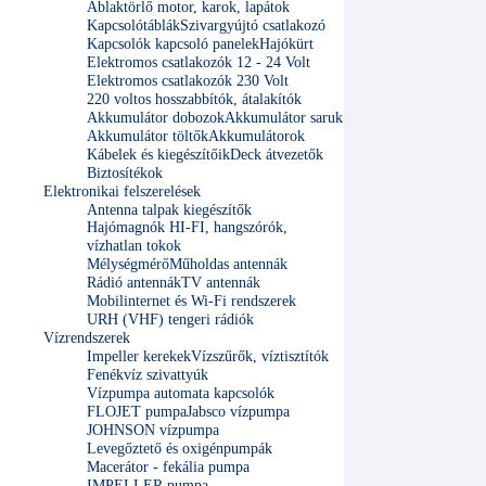
Ablaktörlő motor, karok, lapátok
Kapcsolótáblák
Szivargyújtó csatlakozó
Kapcsolók kapcsoló panelek
Hajókürt
Elektromos csatlakozók 12 - 24 Volt
Elektromos csatlakozók 230 Volt
220 voltos hosszabbítók, átalakítók
Akkumulátor dobozok
Akkumulátor saruk
Akkumulátor töltők
Akkumulátorok
Kábelek és kiegészítőik
Deck átvezetők
Biztosítékok
Elektronikai felszerelések
Antenna talpak kiegészítők
Hajómagnók HI-FI, hangszórók,
vízhatlan tokok
Mélységmérő
Műholdas antennák
Rádió antennák
TV antennák
Mobilinternet és Wi-Fi rendszerek
URH (VHF) tengeri rádiók
Vízrendszerek
Impeller kerekek
Vízszűrők, víztisztítók
Fenékvíz szivattyúk
Vízpumpa automata kapcsolók
FLOJET pumpa
Jabsco vízpumpa
JOHNSON vízpumpa
Levegőztető és oxigénpumpák
Macerátor - fekália pumpa
IMPELLER pumpa