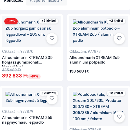
padlóválasztás
Rendezés:
Alapértelmezett
Választási
helyzet
Mit mérlegelj?
-19%
+6 kivitel
+2 kivitel
Kompakt
Egy horgász felszerelése, könnyű vízre tétel és
horgászcsónak
kis csomagméret.
Nagyobb belső
Több felszerelés vagy személy, motor és
tér
akkumulátor elhelyezése.
Cikkszám: 977870
Cikkszám: 977878
Allroundmarin XTREAM 205
Allroundmarin XTREAM 265
Nagynyomású
Kisebb szállítási tömeg, pontos felfújás és
horgász gumicsónak
alumínium pótpadló
légpadló
sérülésvédelem.
légpadlóval
485 689 Ft
153 660 Ft
Alumínium
Merev állófelület, több külön elem és nagyobb
392 833 Ft
-19%
padló
rakodási igény.
Fartükör, engedélyezett motoradatok,
+2 kivitel
+2 kivitel
Motorozás
akkumulátor vagy üzemanyag és összterhelés.
Cikkszám: 977879
Allroundmarin XTREAM 265
Rendezd a felszerelést a
nagynyomású légpadló