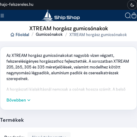
hajo-felszereles.hu
XTREAM horgász gumicsónakok
Gumicsónakok
Főoldal
XTREAM horgász gumicsónakok
Az XTREAM horgász gumicsónakokat nagyobb vízen végzett,
felszerelésigényes horgászathoz fejlesztették. A sorozatban XTREAM
205, 265, 305 és 335 méretjelölések, valamint modellhez kötött
nagynyomású légpadlók, alumínium padlók és cserealkatrészek
szerepelnek.
A horgászati kialakításnál nemcsak a csónak hossza számít. A belső
tér, a csőátmérő, a járófelület, a zsinór útját befolyásoló szerelvények,
Bővebben
a szákolás helye, a motor és akkumulátor elhelyezése, valamint a
teljes terhelés együtt határozza meg a használhatóságot.
Termékek
XTREAM méret- és