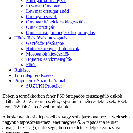
Farsugár kormányzás
Lewmar Orrsugár
Lewmar orrsugár anód
Orrsugár csövek
Orrsugár kábelek és kiegészítők
Quick orrsugár
Quick orrsugár kiegészítők, irányítás
Hűtés fűtés főzés mosogatás
Gázfőzők főzőlapok
Hűtőszekrények, hűtőboxok
Mosogatók kiegészítők
Bojlerek és vízmelegítők
Fűtés
Ruházat
Trimmlap rendszerek
Propellerek Suzuki - Yamaha
SUZUKI Propeller
Ebben a termékkörben fehér PSP öntapadós csúszásgátló csíkok
találhatók: 25 és 50 mm széles, egyaránt 5 méteres tekercsek. Ezek
nem TBS táblás fedélzetburkolatok.
A keskenyebb csík lépcsőélhez vagy szűk járóvonalhoz, a szélesebb
nagyobb taposófelülethez lehet megfelelő. A tapadást a felület
anyaga, tisztasága, érdessége, hőmérséklete és teljes szárazsága
határozza meg.