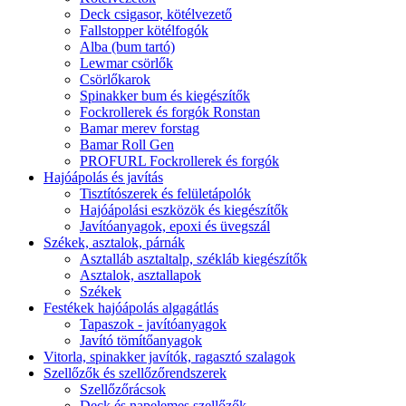
Deck csigasor, kötélvezető
Fallstopper kötélfogók
Alba (bum tartó)
Lewmar csörlők
Csörlőkarok
Spinakker bum és kiegészítők
Fockrollerek és forgók Ronstan
Bamar merev forstag
Bamar Roll Gen
PROFURL Fockrollerek és forgók
Hajóápolás és javítás
Tisztítószerek és felületápolók
Hajóápolási eszközök és kiegészítők
Javítóanyagok, epoxi és üvegszál
Székek, asztalok, párnák
Asztalláb asztaltalp, székláb kiegészítők
Asztalok, asztallapok
Székek
Festékek hajóápolás algagátlás
Tapaszok - javítóanyagok
Javító tömítőanyagok
Vitorla, spinakker javítók, ragasztó szalagok
Szellőzők és szellőzőrendszerek
Szellőzőrácsok
Deck és napelemes szellőzők