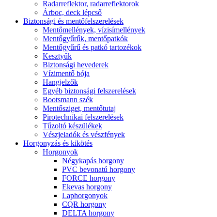
Radarreflektor, radarreflektorok
Árboc, deck lépcső
Biztonsági és mentőfelszerelések
Mentőmellények, vízisímellények
Mentőgyűrűk, mentőpatkók
Mentőgyűrű és patkó tartozékok
Kesztyűk
Biztonsági hevederek
Vízimentő bója
Hangjelzők
Egyéb biztonsági felszerelések
Bootsmann szék
Mentősziget, mentőtutaj
Pirotechnikai felszerelések
Tűzoltó készülékek
Vészjeladók és vészfények
Horgonyzás és kikötés
Horgonyok
Négykapás horgony
PVC bevonatú horgony
FORCE horgony
Ekevas horgony
Laphorgonyok
CQR horgony
DELTA horgony