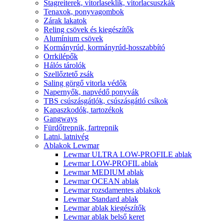
Stagreiterek, vitorlaseklik, vitorlacsuszkák
Tenaxok, ponyvagombok
Zárak lakatok
Reling csövek és kiegészítők
Alumínium csövek
Kormányrúd, kormányrúd-hosszabbító
Orrkilépők
Hálós tárolók
Szellőztető zsák
Saling görgő vitorla védők
Napernyők, napvédő ponyvák
TBS csúszásgátlók, csúszásgátló csíkok
Kapaszkodók, tartozékok
Gangways
Fürdőtrepnik, fartrepnik
Latni, latnivég
Ablakok Lewmar
Lewmar ULTRA LOW-PROFILE ablak
Lewmar LOW-PROFIL ablak
Lewmar MEDIUM ablak
Lewmar OCEAN ablak
Lewmar rozsdamentes ablakok
Lewmar Standard ablak
Lewmar ablak kiegészítők
Lewmar ablak belső keret