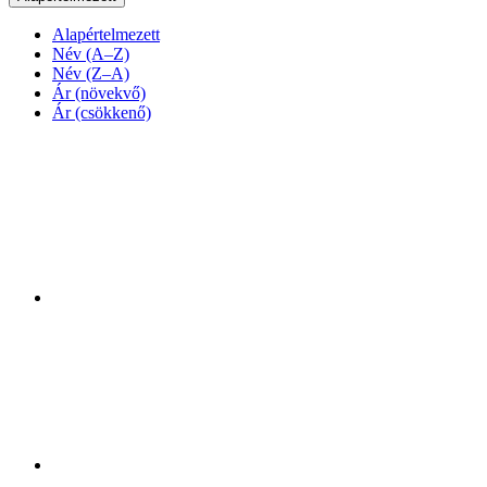
Alapértelmezett
Név (A–Z)
Név (Z–A)
Ár (növekvő)
Ár (csökkenő)