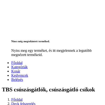
Nincs még megtekintett terméked.
Nyiss meg egy terméket, és itt megjelennek a legutóbb
megnézett termékeid.
Főoldal
Kategóriák
Kosár
Kedvencek
Belépés
TBS csúszásgátlók, csúszásgátló csíkok
Főoldal
Deck felszerelés