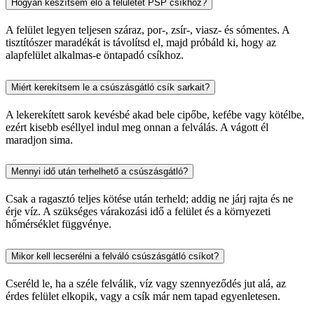
Hogyan készítsem elő a felületet PSP csíkhoz?
A felület legyen teljesen száraz, por-, zsír-, viasz- és sómentes. A
tisztítószer maradékát is távolítsd el, majd próbáld ki, hogy az
alapfelület alkalmas-e öntapadó csíkhoz.
Miért kerekítsem le a csúszásgátló csík sarkait?
A lekerekített sarok kevésbé akad bele cipőbe, kefébe vagy kötélbe,
ezért kisebb eséllyel indul meg onnan a felválás. A vágott él
maradjon sima.
Mennyi idő után terhelhető a csúszásgátló?
Csak a ragasztó teljes kötése után terheld; addig ne járj rajta és ne
érje víz. A szükséges várakozási idő a felület és a környezeti
hőmérséklet függvénye.
Mikor kell lecserélni a felváló csúszásgátló csíkot?
Cseréld le, ha a széle felválik, víz vagy szennyeződés jut alá, az
érdes felület elkopik, vagy a csík már nem tapad egyenletesen.