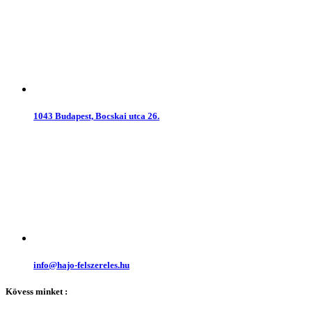
1043 Budapest, Bocskai utca 26.
info@hajo-felszereles.hu
Kövess minket :