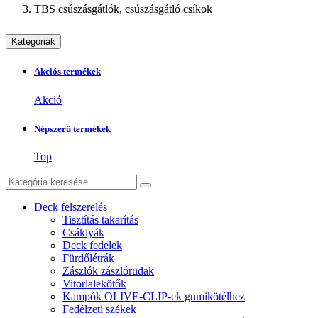
TBS csúszásgátlók, csúszásgátló csíkok
Kategóriák
Akciós termékek
Akció
Népszerű termékek
Top
Deck felszerelés
Tisztítás takarítás
Csáklyák
Deck fedelek
Fürdőlétrák
Zászlók zászlórudak
Vitorlalekötők
Kampók OLIVE-CLIP-ek gumikötélhez
Fedélzeti székek