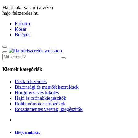
Ha jól akarsz járni a vízen
hajo-felszereles.hu
Fiókom
Kosár
Belépés
Kiemelt kategóriák
Deck felszerelés
Biztonsági és mentőfelszerelések
Horgonyzás és kikötés
Hajó és csónakkiegészítők
Robbanómotor tartozékok
Rozsdamentes veretek, kiegészítők
Hívjon minket