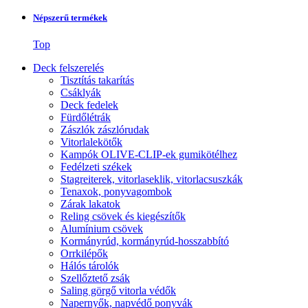
Népszerű termékek
Top
Deck felszerelés
Tisztítás takarítás
Csáklyák
Deck fedelek
Fürdőlétrák
Zászlók zászlórudak
Vitorlalekötők
Kampók OLIVE-CLIP-ek gumikötélhez
Fedélzeti székek
Stagreiterek, vitorlaseklik, vitorlacsuszkák
Tenaxok, ponyvagombok
Zárak lakatok
Reling csövek és kiegészítők
Alumínium csövek
Kormányrúd, kormányrúd-hosszabbító
Orrkilépők
Hálós tárolók
Szellőztető zsák
Saling görgő vitorla védők
Napernyők, napvédő ponyvák