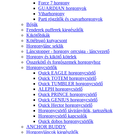
Force 7 horgony
GUARDIAN horgonyok
Viharhorgony
Parti rögzítők és csavarhorgonyok
Bóják
Fenderek pufferek kiegészítők
Kikötőbikák
Kötélrugó kutyacsont
Horgonylánc seklik
Láncstopper - horgony orrcsiga - láncvezető
Horgony és kikötő kötelek
Összekötő és forgószemek horgonyhoz
Horgonycsörlők
Quick EAGLE horgonycsörlő
Quick TOTEM horgonycsörlő
Quick TUMBLER horgonycsörlő
ALEPH horgonycsörlő
Quick PRINCE horgonycsörlő
Quick GENIUS horgonycsörlő
Quick Hector horgonycsörlő
Horgonycsörlő távirányítók, tartozékok
Horgonycsörlő kapcsolók
Quick dobos horgonycsörlők
ANCHOR BUDDY
Horgonyláncok kiegészítők