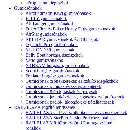
ePropulsion kiegészítők
Gumicsónakok
Allroundmarin Kiwi gumicsónakok
JOLLY gumicsónakok
AS Budget gumicsónakok
Poker Ultra és Poker Heavy Duty gumicsónakok
AirStar gumicsónakok
RIBSTAR gumicsónakok és RIB hajók
Dynamic Pro gumicsónakok
YUKON 350 gumicsónak
Belly Boat horgász úszószékek
Vario gumicsónakok
XTREAM horgász gumicsónakok
Scout horgász gumicsónakok
Predator horgász gumicsónakok
Gumicsónak csónakkerekek és szállító kiegészítők
Gumicsónak pumpák és szelep adapterek
Gumicsónak ülések, táskák és ponyvák
Gumicsónak javítókészletek, ragasztók és ápolószerek
Gumicsónak padlók, ülőpadok és pótalkatrészek
RAILBLAZA rögzítő rendszerek
RAILBLAZA C-TUG szállítókocsik és csónakkerekek
RAILBLAZA StarPort és SidePort rögzítőtalpak
RAILBLAZA RibPort és QuikPort ragasztható
rögzítők