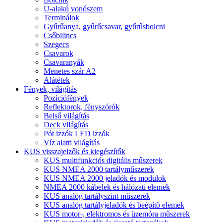
U-alakú vonószem
Terminálok
Gyűrűanya, gyűrűcsavar, gyűrűsbolcni
Csőbilincs
Szegecs
Csavarok
Csavaranyák
Menetes szár A2
Alátétek
Fények, világítás
Pozíciófények
Reflektorok, fényszórók
Belső világítás
Deck világítás
Pót izzók LED izzók
Víz alatti világítás
KUS visszajelzők és kiegészítők
KUS multifunkciós digitális műszerek
KUS NMEA 2000 tartályműszerek
KUS NMEA 2000 jeladók és modulok
NMEA 2000 kábelek és hálózati elemek
KUS analóg tartályszint műszerek
KUS analóg tartályjeladók és beépítő elemek
KUS motor-, elektromos és üzemóra műszerek