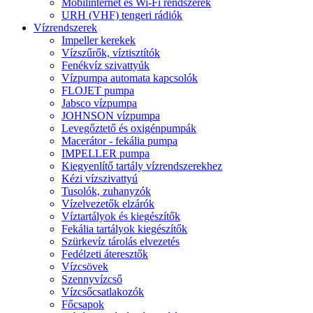
Mobilinternet és Wi-Fi rendszerek
URH (VHF) tengeri rádiók
Vízrendszerek
Impeller kerekek
Vízszűrők, víztisztítók
Fenékvíz szivattyúk
Vízpumpa automata kapcsolók
FLOJET pumpa
Jabsco vízpumpa
JOHNSON vízpumpa
Levegőztető és oxigénpumpák
Macerátor - fekália pumpa
IMPELLER pumpa
Kiegyenlítő tartály vízrendszerekhez
Kézi vízszivattyú
Tusolók, zuhanyzók
Vízelvezetők elzárók
Víztartályok és kiegészítők
Fekália tartályok kiegészítők
Szürkevíz tárolás elvezetés
Fedélzeti áteresztők
Vízcsövek
Szennyvízcső
Vízcsőcsatlakozók
Főcsapok