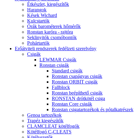
Étkészlet, kiegészítők
Harangok
Kések Wichard
Kulcstartók
Órák barométerek hőmérők
Ronstan karóra - rajtóra
Seklinyitók csomóbontók
Pohártartók
Erőátviteli rendszerek fedélzeti szerelvény
Csigák
LEWMAR Csigák
Ronstan csigák
Standard csigák
Ronstan csapágyas csigák
Ronstan ORBIT csigák
Fallblock
Ronstan beépíthető csigák
RONSTAN drótkötél csiga
Ronstan Core csigák
Ronstan csigatartozékok és pótalkatrészek
Genoa tartozékok
Trapéz kiegészítők
CLAMCLEAT kötélfogók
Kötélfogó C-CLEATS
Kötélvezetők