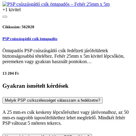
+1 kivitel
Cikkszám: 562020
PSP csúszásgátló csík öntapadós
Öntapadós PSP csúszásgátló csík fedélzeti járófelületek
biztonságosabbá tételéhez. Fehér 25mm x 5m kivitel lépcsőkön,
peremeken vagy gyakran használt pontokon…
13 204 Ft
Gyakran ismételt kérdések
Melyik PSP csíkszélességet válasszam a fedélzetre?
A 25 mm-es csík keskeny lépcsőrészhez vagy járóvonalhoz, az 50
mm-es nagyobb taposófelülethez lehet megfelelő. Mindkét fehér
PSP változat 5 méteres tekercs.