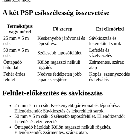
A két PSP csíkszélesség összevetése
Terméktípus
Fő szerep
Ezt ellenőrizd
vagy méret
25 mm × 5 m
Keskenyebb járóvonal és
Sávkiosztás és
csík
lépcsőrész
lekerekített sarok
50 mm × 5 m
Lefedés és
Szélesebb taposófelület
csík
vízelvezetés
Öntapadó
Külön ragasztó nélküli
Zsírmentes, száraz
hátoldal
rögzítés
alap
Fehér érdes
Nedves fedélzeten jobb
Kopás, szennyeződés
felület
tapadás segítése
és felválás
Felület-előkészítés és sávkiosztás
25 mm × 5 m csík: Keskenyebb járóvonal és lépcsőrész.
Ellenőrizendő: Sávkiosztás és lekerekített sarok.
50 mm × 5 m csík: Szélesebb taposófelület. Ellenőrizendő:
Lefedés és vízelvezetés.
Öntapadó hátoldal: Külön ragasztó nélküli rögzítés.
Ellenőrizendő: Zsírmentes, száraz alap.