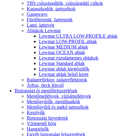
TBS csúszásgátlók, csúszásgátló csíkok
Kapaszkodók, tartozékok
Gangways
Fürdőtrepnik, fartrepnik
Latni, latnivég
Ablakok Lewmar
Lewmar ULTRA LOW-PROFILE ablak
Lewmar LOW-PROFIL ablak
Lewmar MEDIUM ablak
Lewmar OCEAN ablak
Lewmar rozsdamentes ablakok
Lewmar Standard ablak
Lewmar ablak kiegészítők
Lewmar ablak belső keret
Radarreflektor, radarreflektorok
Árboc, deck lépcső
Biztonsági és mentőfelszerelések
Mentőmellények, vízisímellények
Mentőgyűrűk, mentőpatkók
Mentőgyűrű és patkó tartozékok
Kesztyűk
Biztonsági hevederek
Vízimentő bója
Hangjelzők
Egyéb biztonsági felszerelések