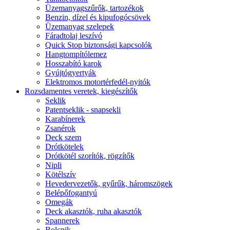
Üzemanyagszűrők, tartozékok
Benzin, dízel és kipufogócsövek
Üzemanyag szelepek
Fáradtolaj leszívó
Quick Stop biztonsági kapcsolók
Hangtompítólemez
Hosszabító karok
Gyújtógyertyák
Elektromos motortérfedél-nyitók
Rozsdamentes veretek, kiegészítők
Seklik
Patentseklik - snapsekli
Karabínerek
Zsanérok
Deck szem
Drótkötelek
Drótkötél szorítók, rögzítők
Nipli
Kötélszív
Hevedervezetők, gyűrűk, háromszögek
Belépőfogantyú
Omegák
Deck akasztók, ruha akasztók
Spannerek
Bolcnik