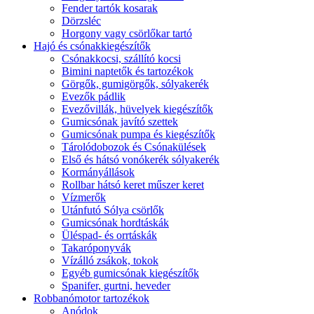
Fender tartók kosarak
Dörzsléc
Horgony vagy csörlőkar tartó
Hajó és csónakkiegészítők
Csónakkocsi, szállító kocsi
Bimini naptetők és tartozékok
Görgők, gumigörgők, sólyakerék
Evezők pádlik
Evezővillák, hüvelyek kiegészítők
Gumicsónak javító szettek
Gumicsónak pumpa és kiegészítők
Tárolódobozok és Csónakülések
Első és hátsó vonókerék sólyakerék
Kormányállások
Rollbar hátsó keret műszer keret
Vízmerők
Utánfutó Sólya csörlők
Gumicsónak hordtáskák
Üléspad- és orrtáskák
Takaróponyvák
Vízálló zsákok, tokok
Egyéb gumicsónak kiegészítők
Spanifer, gurtni, heveder
Robbanómotor tartozékok
Anódok