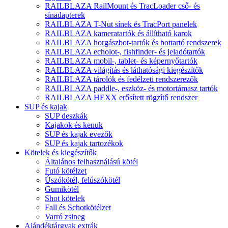
RAILBLAZA RailMount és TracLoader cső- és
sínadapterek
RAILBLAZA T-Nut sínek és TracPort panelek
RAILBLAZA kameratartók és állítható karok
RAILBLAZA horgászbot-tartók és bottartó rendszerek
RAILBLAZA echolot-, fishfinder- és jeladótartók
RAILBLAZA mobil-, tablet- és képernyőtartók
RAILBLAZA világítás és láthatósági kiegészítők
RAILBLAZA tárolók és fedélzeti rendszerezők
RAILBLAZA paddle-, eszköz- és motortámasz tartók
RAILBLAZA HEXX erősített rögzítő rendszer
SUP és kajak
SUP deszkák
Kajakok és kenuk
SUP és kajak evezők
SUP és kajak tartozékok
Kötelek és kiegészítők
Általános felhasználású kötél
Futó kötélzet
Úszókötél, felúszókötél
Gumikötél
Shot kötelek
Fall és Schotkötélzet
Varró zsineg
Ajándéktárgyak extrák