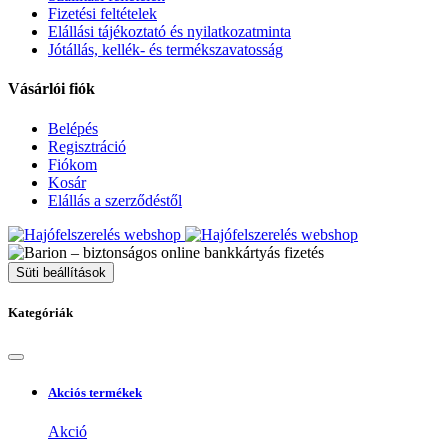
Fizetési feltételek
Elállási tájékoztató és nyilatkozatminta
Jótállás, kellék- és termékszavatosság
Vásárlói fiók
Belépés
Regisztráció
Fiókom
Kosár
Elállás a szerződéstől
Süti beállítások
Kategóriák
Akciós termékek
Akció