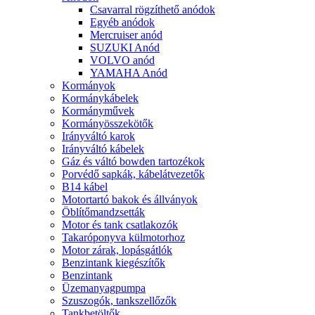
Csavarral rögzíthető anódok
Egyéb anódok
Mercruiser anód
SUZUKI Anód
VOLVO anód
YAMAHA Anód
Kormányok
Kormánykábelek
Kormányművek
Kormányösszekötők
Irányváltó karok
Irányváltó kábelek
Gáz és váltó bowden tartozékok
Porvédő sapkák, kábelátvezetők
B14 kábel
Motortartó bakok és állványok
Öblítőmandzsetták
Motor és tank csatlakozók
Takaróponyva külmotorhoz
Motor zárak, lopásgátlók
Benzintank kiegészítők
Benzintank
Üzemanyagpumpa
Szuszogók, tankszellőzők
Tankbetöltők