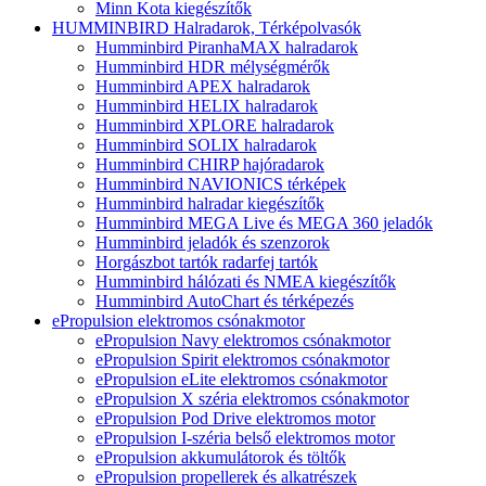
Minn Kota kiegészítők
HUMMINBIRD Halradarok, Térképolvasók
Humminbird PiranhaMAX halradarok
Humminbird HDR mélységmérők
Humminbird APEX halradarok
Humminbird HELIX halradarok
Humminbird XPLORE halradarok
Humminbird SOLIX halradarok
Humminbird CHIRP hajóradarok
Humminbird NAVIONICS térképek
Humminbird halradar kiegészítők
Humminbird MEGA Live és MEGA 360 jeladók
Humminbird jeladók és szenzorok
Horgászbot tartók radarfej tartók
Humminbird hálózati és NMEA kiegészítők
Humminbird AutoChart és térképezés
ePropulsion elektromos csónakmotor
ePropulsion Navy elektromos csónakmotor
ePropulsion Spirit elektromos csónakmotor
ePropulsion eLite elektromos csónakmotor
ePropulsion X széria elektromos csónakmotor
ePropulsion Pod Drive elektromos motor
ePropulsion I-széria belső elektromos motor
ePropulsion akkumulátorok és töltők
ePropulsion propellerek és alkatrészek