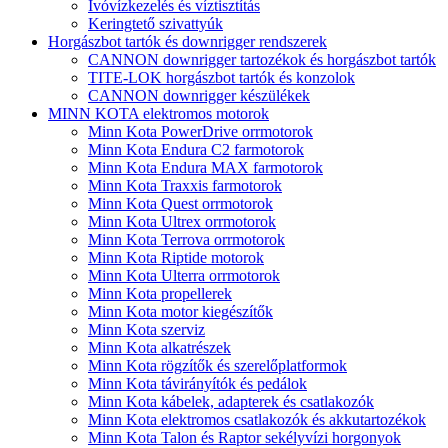
Ivóvízkezelés és víztisztítás
Keringtető szivattyúk
Horgászbot tartók és downrigger rendszerek
CANNON downrigger tartozékok és horgászbot tartók
TITE-LOK horgászbot tartók és konzolok
CANNON downrigger készülékek
MINN KOTA elektromos motorok
Minn Kota PowerDrive orrmotorok
Minn Kota Endura C2 farmotorok
Minn Kota Endura MAX farmotorok
Minn Kota Traxxis farmotorok
Minn Kota Quest orrmotorok
Minn Kota Ultrex orrmotorok
Minn Kota Terrova orrmotorok
Minn Kota Riptide motorok
Minn Kota Ulterra orrmotorok
Minn Kota propellerek
Minn Kota motor kiegészítők
Minn Kota szerviz
Minn Kota alkatrészek
Minn Kota rögzítők és szerelőplatformok
Minn Kota távirányítók és pedálok
Minn Kota kábelek, adapterek és csatlakozók
Minn Kota elektromos csatlakozók és akkutartozékok
Minn Kota Talon és Raptor sekélyvízi horgonyok