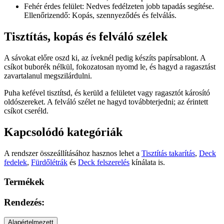
Fehér érdes felület: Nedves fedélzeten jobb tapadás segítése.
Ellenőrizendő: Kopás, szennyeződés és felválás.
Tisztítás, kopás és felváló szélek
A sávokat előre oszd ki, az íveknél pedig készíts papírsablont. A
csíkot buborék nélkül, fokozatosan nyomd le, és hagyd a ragasztást
zavartalanul megszilárdulni.
Puha kefével tisztítsd, és kerüld a felületet vagy ragasztót károsító
oldószereket. A felváló szélet ne hagyd továbbterjedni; az érintett
csíkot cseréld.
Kapcsolódó kategóriák
A rendszer összeállításához hasznos lehet a
Tisztítás takarítás
,
Deck
fedelek
,
Fürdőlétrák
és
Deck felszerelés
kínálata is.
Termékek
Rendezés:
Alapértelmezett