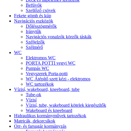
Befúvók
Szellőző csövek
Fekete gömb és kúp
Navigációs eszközök
Dőlésszögmérők
Iránytűk
Navigációs vonalzók körzők táskák
Széljelzők
Szélmérő
WC
Elektromos WC
PORTA POTTI vegyi WC
Pumpás WC
Vegyszerek Porta-potti
WC Átépítő szett kézi - elektromos
WC tartozékok
Vízisí, wakeboard, kneeboard, tube
Tube-ok
Vízisí
Vízisí, tube, wakeboard kötelek kiegészítők
Wakeboard és kneeboard
Hidraulikus kormányművek tartozékok
Matricák, dekorcsíkok
Orr- és farsugár kormányzás