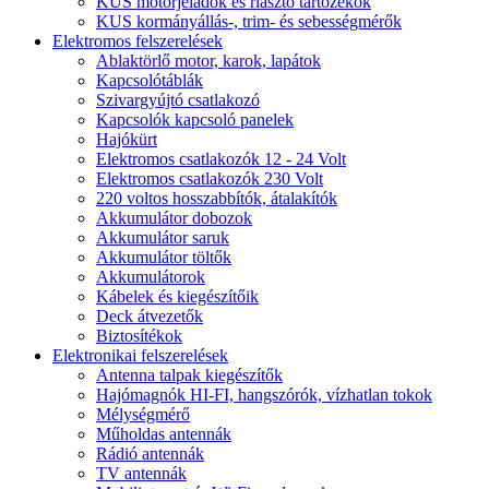
KUS motorjeladók és riasztó tartozékok
KUS kormányállás-, trim- és sebességmérők
Elektromos felszerelések
Ablaktörlő motor, karok, lapátok
Kapcsolótáblák
Szivargyújtó csatlakozó
Kapcsolók kapcsoló panelek
Hajókürt
Elektromos csatlakozók 12 - 24 Volt
Elektromos csatlakozók 230 Volt
220 voltos hosszabbítók, átalakítók
Akkumulátor dobozok
Akkumulátor saruk
Akkumulátor töltők
Akkumulátorok
Kábelek és kiegészítőik
Deck átvezetők
Biztosítékok
Elektronikai felszerelések
Antenna talpak kiegészítők
Hajómagnók HI-FI, hangszórók, vízhatlan tokok
Mélységmérő
Műholdas antennák
Rádió antennák
TV antennák