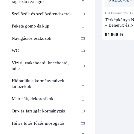
ragasztó szalagok
Cikkszám: 59812
Szellőzők és szellőzőrendszerek
Térképkártya 
– Benelux és 
Fekete gömb és kúp
84 860 Ft
Navigációs eszközök
WC
Vízisí, wakeboard, kneeboard,
tube
Hidraulikus kormányművek
tartozékok
Matricák, dekorcsíkok
Orr- és farsugár kormányzás
Hűtés fűtés főzés mosogatás