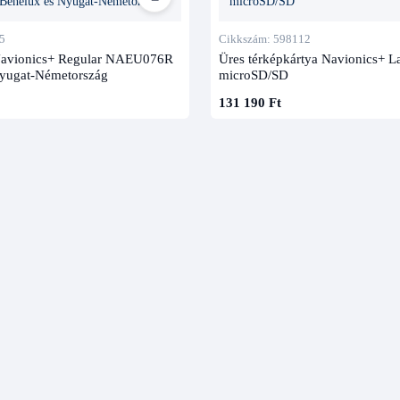
5
Cikkszám: 598112
Navionics+ Regular NAEU076R
Üres térképkártya Navionics+ L
Nyugat-Németország
microSD/SD
131 190 Ft