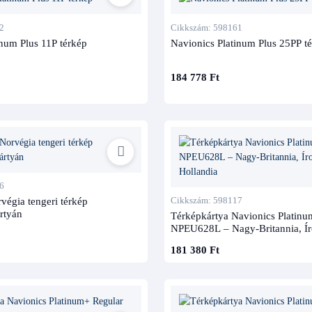
2
Cikkszám: 598161
inum Plus 11P térkép
Navionics Platinum Plus 25PP t
184 778 Ft
6
végia tengeri térkép
Cikkszám: 598117
rtyán
Térképkártya Navionics Platinu
NPEU628L – Nagy-Britannia, Ír
Hollandia
181 380 Ft