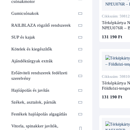
csónakmotor
Gumicsónakok
Cikkszám: 59812
Térképkártya N
RAILBLAZA rögzítő rendszerek
NPEU076R – Be
131 190 Ft
SUP és kajak
Kötelek és kiegészítők
Ajándéktárgyak extrák
Erőátviteli rendszerek fedélzeti
Cikkszám: 59810
szerelvény
Térképkártya 
Földközi-tenger
Hajóápolás és javítás
131 190 Ft
Székek, asztalok, párnák
Festékek hajóápolás algagátlás
Vitorla, spinakker javítók,