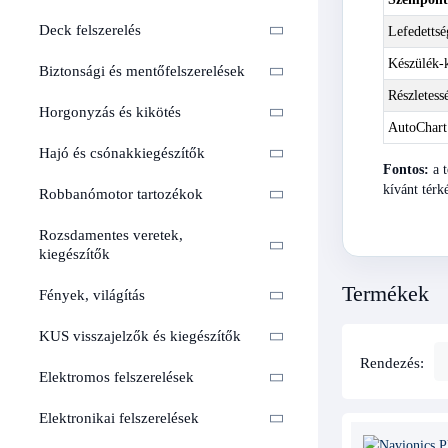
Deck felszerelés
Lefedettsé
Készülék-k
Biztonsági és mentőfelszerelések
Részletess
Horgonyzás és kikötés
AutoChart
Hajó és csónakkiegészítők
Fontos:
a t
kívánt térk
Robbanómotor tartozékok
Rozsdamentes veretek,
kiegészítők
Termékek
Fények, világítás
KUS visszajelzők és kiegészítők
Rendezés:
Elektromos felszerelések
Elektronikai felszerelések