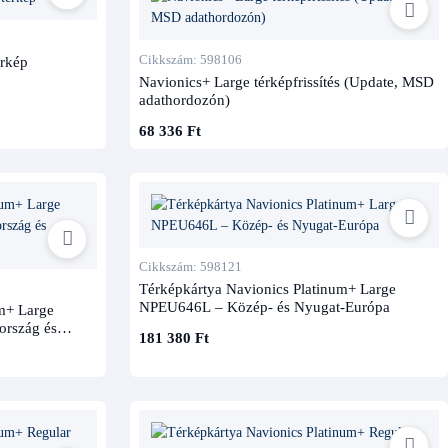
Cikkszám: 598106
érkép
Navionics+ Large térképfrissítés (Update, MSD
adathordozón)
68 336 Ft
Cikkszám: 598121
Térképkártya Navionics Platinum+ Large
NPEU646L – Közép- és Nyugat-Európa
m+ Large
ország és
181 380 Ft