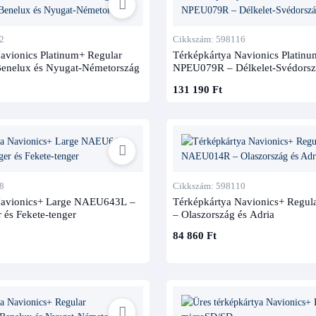
2
Cikkszám: 598116
avionics Platinum+ Regular
Térképkártya Navionics Platinu
nelux és Nyugat-Németország
NPEU079R – Délkelet-Svédors
131 190 Ft
8
Cikkszám: 598110
Navionics+ Large NAEU643L –
Térképkártya Navionics+ Reg
 és Fekete-tenger
– Olaszország és Adria
84 860 Ft