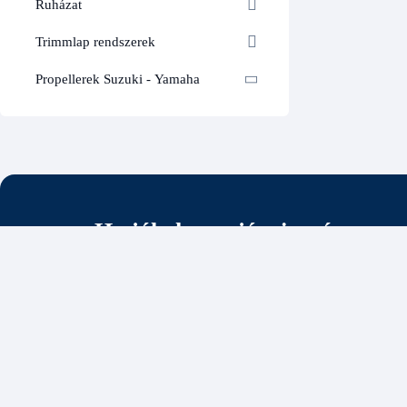
Ruházat
Trimmlap rendszerek
Propellerek Suzuki - Yamaha
Ha jól akarsz járni a vízen
Iratkozz fel, és elsőként értesülsz az akciókról, az új h
vízi tippekről.
Menü