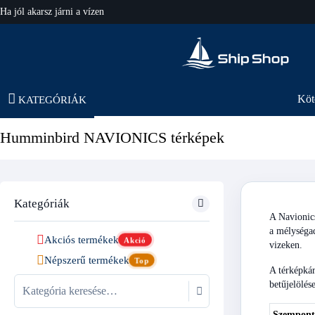
Ha jól akarsz járni a vízen
hajo-felszereles.hu
Köt
KATEGÓRIÁK
Humminbird NAVIONICS térképek
Kategóriák
A Navionics
a mélységad
Akciós termékek
Akció
vizeken.
Népszerű termékek
Top
A térképkár
betűjelölés
Szempont