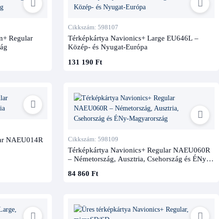
Cikkszám: 598107
m+ Regular
Térképkártya Navionics+ Large EU646L –
zág
Közép- és Nyugat-Európa
131 190 Ft
ular NAEU014R
Cikkszám: 598109
Térképkártya Navionics+ Regular NAEU060R
– Németország, Ausztria, Csehország és ÉNy-
Magyarország
84 860 Ft