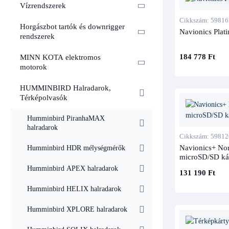
Vízrendszerek
Cikkszám: 59816
Horgászbot tartók és downrigger
Navionics Plat
rendszerek
184 778 Ft
MINN KOTA elektromos
motorok
HUMMINBIRD Halradarok,
Térképolvasók
Humminbird PiranhaMAX
halradarok
Cikkszám: 59812
Navionics+ Nor
Humminbird HDR mélységmérők
microSD/SD ká
Humminbird APEX halradarok
131 190 Ft
Humminbird HELIX halradarok
Humminbird XPLORE halradarok