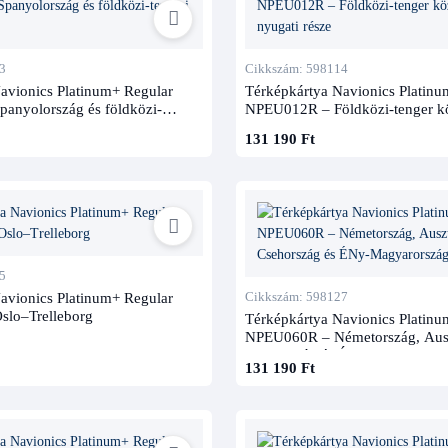
3
Cikkszám: 598114
avionics Platinum+ Regular
Térképkártya Navionics Platinu
anyolország és földközi-
NPEU012R – Földközi-tenger k
éke
nyugati része
131 190 Ft
5
avionics Platinum+ Regular
Cikkszám: 598127
lo–Trelleborg
Térképkártya Navionics Platinu
NPEU060R – Németország, Ausz
Csehország és ÉNy-Magyarorsz
131 190 Ft