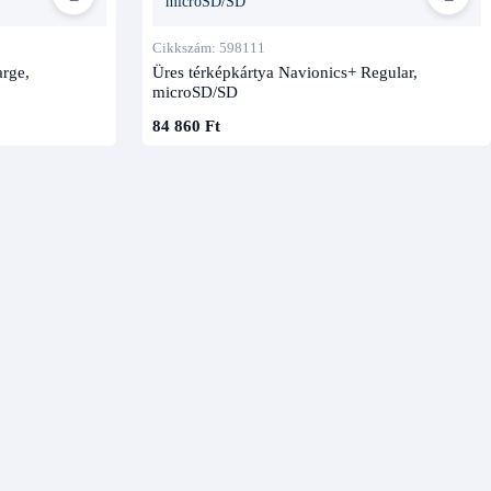
Cikkszám: 598111
arge,
Üres térképkártya Navionics+ Regular,
microSD/SD
84 860 Ft