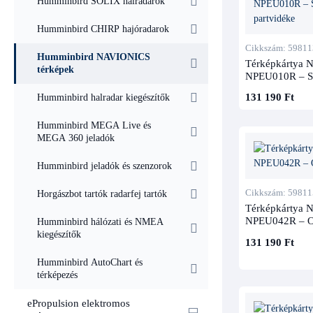
Humminbird SOLIX halradarok
Humminbird CHIRP hajóradarok
Cikkszám: 59811
Humminbird NAVIONICS
Térképkártya N
térképek
NPEU010R – Sp
tengeri partvid
131 190 Ft
Humminbird halradar kiegészítők
Humminbird MEGA Live és
MEGA 360 jeladók
Humminbird jeladók és szenzorok
Cikkszám: 59811
Horgászbot tartók radarfej tartók
Térképkártya N
NPEU042R – Os
Humminbird hálózati és NMEA
kiegészítők
131 190 Ft
Humminbird AutoChart és
térképezés
ePropulsion elektromos