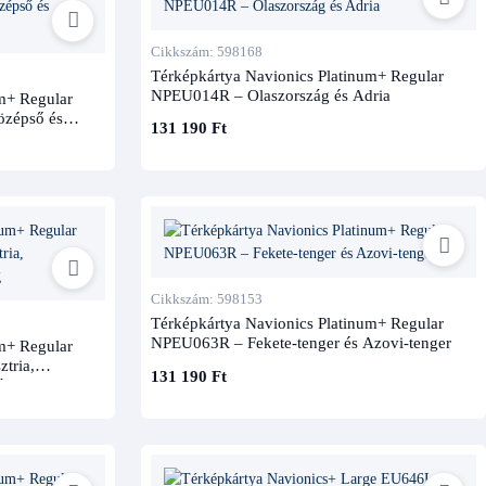
Cikkszám: 598168
Térképkártya Navionics Platinum+ Regular
NPEU014R – Olaszország és Adria
m+ Regular
özépső és
131 190 Ft
Cikkszám: 598153
Térképkártya Navionics Platinum+ Regular
NPEU063R – Fekete-tenger és Azovi-tenger
m+ Regular
tria,
131 190 Ft
ág