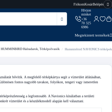
Fiókom
Kosár
Belépés
Hívjon
minket
+36
70 325
6986
Megtekintett termékek
HUMMINBIRD Halradarok, Térképolvasók
Humminbird NAVIONICS térképek
álatát bővítik. A megfelelő térképkártya segít a vízterület átlátásában,
Különösen fontos nagyobb tavakon, folyókon, tengeri vagy ismeretlen
 térképrészletesség a legfontosabb. A Navionics kínálatban a területi
onkrét vízterület és a készülékmodell alapján kell választani.