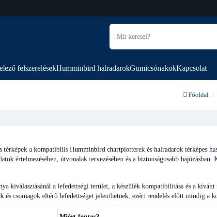
elező felszerelések
Humminbird halradarok
Gumicsónakok
Kapcsolat
Főoldal
 térképek a kompatibilis Humminbird chartplotterek és halradarok térképes haszn
atok értelmezésében, útvonalak tervezésében és a biztonságosabb hajózásban. 
tya kiválasztásánál a lefedettségi terület, a készülék kompatibilitása és a kívánt
ek és csomagok eltérő lefedettséget jelenthetnek, ezért rendelés előtt mindig a k
Miért fontos?