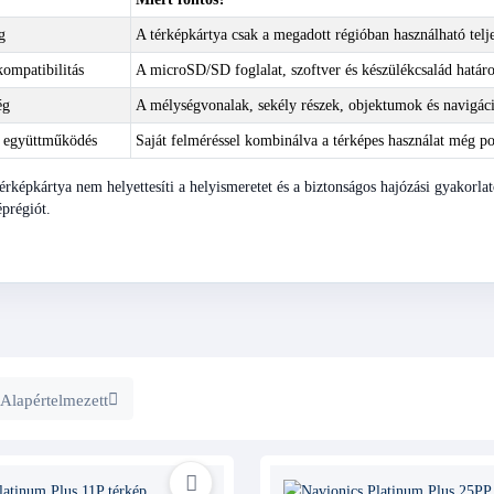
g
A térképkártya csak a megadott régióban használható telj
ompatibilitás
A microSD/SD foglalat, szoftver és készülékcsalád határo
ég
A mélységvonalak, sekély részek, objektumok és navigáci
 együttműködés
Saját felméréssel kombinálva a térképes használat még po
érképkártya nem helyettesíti a helyismeretet és a biztonságos hajózási gyakorla
éprégiót.
Alapértelmezett