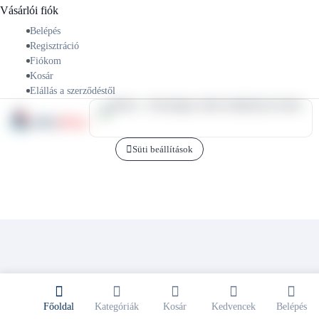
Vásárlói fiók
Belépés
Regisztráció
Fiókom
Kosár
Elállás a szerződéstől
Süti beállítások
Főoldal
Kategóriák
Kosár
Kedvencek
Belépés