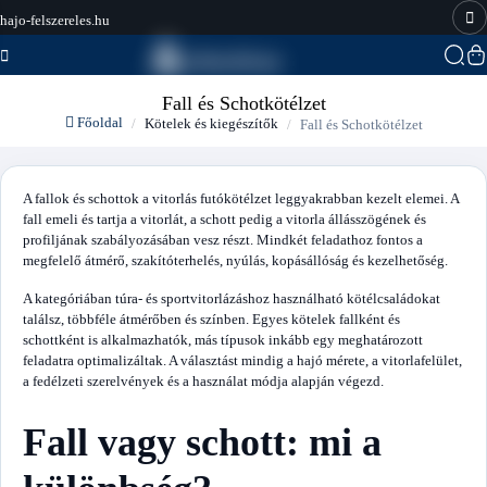
hajo-felszereles.hu
Fall és Schotkötélzet
Főoldal
Kötelek és kiegészítők
Fall és Schotkötélzet
A fallok és schottok a vitorlás futókötélzet leggyakrabban kezelt elemei. A
fall emeli és tartja a vitorlát, a schott pedig a vitorla állásszögének és
profiljának szabályozásában vesz részt. Mindkét feladathoz fontos a
megfelelő átmérő, szakítóterhelés, nyúlás, kopásállóság és kezelhetőség.
A kategóriában túra- és sportvitorlázáshoz használható kötélcsaládokat
találsz, többféle átmérőben és színben. Egyes kötelek fallként és
schottként is alkalmazhatók, más típusok inkább egy meghatározott
feladatra optimalizáltak. A választást mindig a hajó mérete, a vitorlafelület,
a fedélzeti szerelvények és a használat módja alapján végezd.
Fall vagy schott: mi a