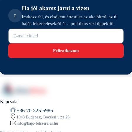
Ha jól akarsz járni a vízen
Iratkozz fel, és elsőként értesülsz az akciókról, az új
hajós felszerelésekről és a praktikus vízi tippekről.
E-mail cím
Feliratkozom
Kapcsolat
+36 70 325 6986
1043 Budapest, Bocskai utca 26.
info@hajo-felszereles.hu