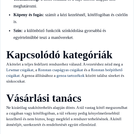
meghatározni.
Köpeny és fogás:
számít a kézi kezelésnél, kötélfogóban és csörlőn
is.
Szín:
a különböző funkciók színkódolása gyorsabbá és
egyértelműbbé teszi a manővereket.
Kapcsolódó kategóriák
A kötelet a teljes fedélzeti rendszerhez válaszd. A vezetéshez nézd meg a
Lewmar csigákat
, a
Ronstan csapágyas csigákat
és a
Ronstan beépíthető
csigákat
. A genoa állításához a
genoa tartozékok
között találsz síneket és
sínkocsikat.
Vásárlási tanács
Ne kizárólag szakítóterhelés alapján dönts. A túl vastag kötél megszorulhat
a csigában vagy kötélfogóban, a túl vékony pedig kényelmetlenebbül
kezelhető és nem biztos, hogy megfelel a rendszer terhelésének. A kötél
átmérőjét, szerkezetét és rendeltetését együtt ellenőrizd.