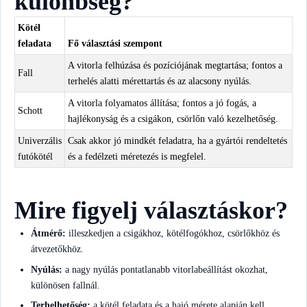
különbség?
Kötél
feladata
Fő választási szempont
A vitorla felhúzása és pozíciójának megtartása; fontos a
Fall
terhelés alatti mérettartás és az alacsony nyúlás.
A vitorla folyamatos állítása; fontos a jó fogás, a
Schott
hajlékonyság és a csigákon, csörlőn való kezelhetőség.
Univerzális
Csak akkor jó mindkét feladatra, ha a gyártói rendeltetés
futókötél
és a fedélzeti méretezés is megfelel.
Mire figyelj választáskor?
Átmérő:
illeszkedjen a csigákhoz, kötélfogókhoz, csörlőkhöz és
átvezetőkhöz.
Nyúlás:
a nagy nyúlás pontatlanabb vitorlabeállítást okozhat,
különösen fallnál.
Terhelhetőség:
a kötél feladata és a hajó mérete alapján kell