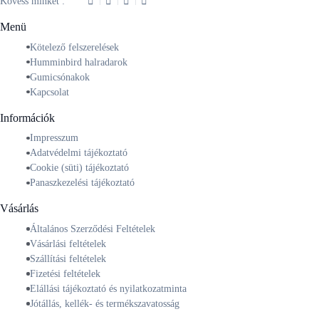
Kövess minket :
Menü
Kötelező felszerelések
Humminbird halradarok
Gumicsónakok
Kapcsolat
Információk
Impresszum
Adatvédelmi tájékoztató
Cookie (süti) tájékoztató
Panaszkezelési tájékoztató
Vásárlás
Általános Szerződési Feltételek
Vásárlási feltételek
Szállítási feltételek
Fizetési feltételek
Elállási tájékoztató és nyilatkozatminta
Jótállás, kellék- és termékszavatosság