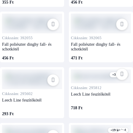
355 Ft
456 Ft
Cikkszám: 392055
Cikkszám: 392065
Fall poliészter dinghy fall- és
Fall poliészter dinghy fall- és
schotkötél
schotkötél
456 Ft
471 Ft
+3 kivitel
Cikkszám: 295812
Cikkszám: 295602
Leech Line feszítőkötél
Leech Line feszítőkötél
718 Ft
293 Ft
+19 kivitel