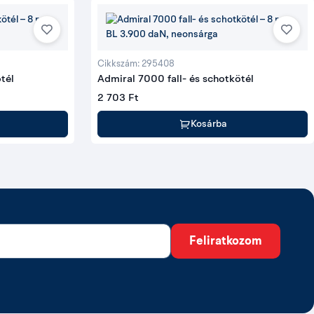
Cikkszám: 295408
tél
Admiral 7000 fall- és schotkötél
2 703 Ft
Kosárba
Feliratkozom