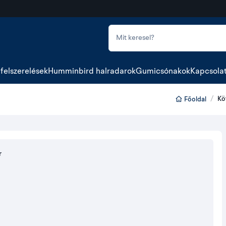
felszerelések
Humminbird halradarok
Gumicsónakok
Kapcsola
Kö
Főoldal