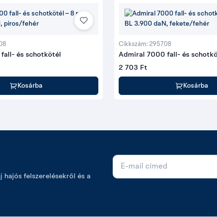
08
Cikkszám: 295708
fall- és schotkötél
Admiral 7000 fall- és schotkö
2 703 Ft
Kosárba
Kosárba
E-mail cím
új hajós felszerelésekről és a