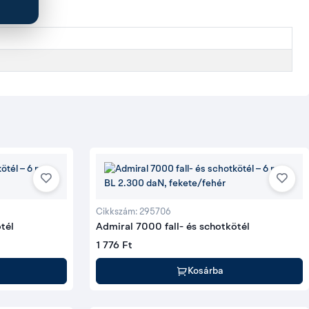
Cikkszám: 295706
tél
Admiral 7000 fall- és schotkötél
1 776 Ft
Kosárba