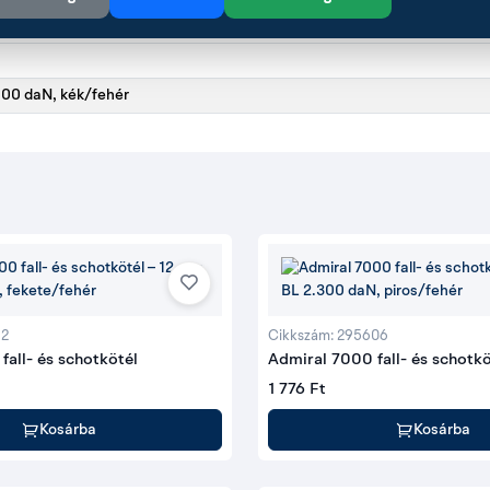
.
000 daN, kék/fehér
12
Cikkszám: 295606
fall- és schotkötél
Admiral 7000 fall- és schotkö
1 776 Ft
Kosárba
Kosárba