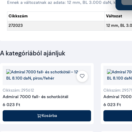
Ennek a változatnak az adata: 12 mm, BL 3.000 daN, kék/fehér
Cikkszám
Változat
272023
12 mm, BL 3.
A kategóriából ajánljuk
Cikkszám: 295612
Cikkszám: 2957
Admiral 7000 fall- és schotkötél
Admiral 7000 
6 023 Ft
6 023 Ft
Kosárba