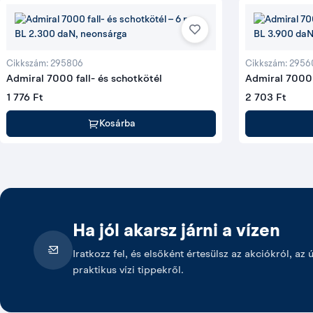
Cikkszám: 295806
Cikkszám: 2956
Admiral 7000 fall- és schotkötél
Admiral 7000 
1 776 Ft
2 703 Ft
Kosárba
Ha jól akarsz járni a vízen
Iratkozz fel, és elsőként értesülsz az akciókról, az 
praktikus vízi tippekről.