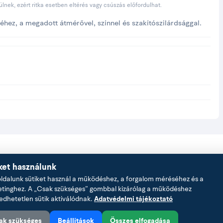
sülnek, ezért ritka esetben eltérés vagy csúszás előfordulhat.
séhez, a megadott átmérővel, színnel és szakítószilárdsággal.
ket használunk
dalunk sütiket használ a működéshez, a forgalom méréséhez és a
ztos kézi kezeléshez, csúszásmentes fogással.
tinghez. A „Csak szükséges” gombbal kizárólag a működéshez
edhetetlen sütik aktiválódnak.
Adatvédelmi tájékoztató
gra és nyúlásra, a köpeny fogására és az UV-/kopásállóságra.
ak szükséges
Beállítások
Összes elfogadása