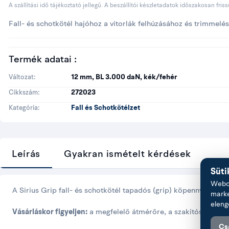
A szállítási idő tájékoztató jellegű. A beszállítói készletadatok időszakosan fris
Fall- és schotkötél hajóhoz a vitorlák felhúzásához és trimmelé
Termék adatai :
12 mm, BL 3.000 daN, kék/fehér
Változat
272023
Cikkszám
Fall és Schotkötélzet
Kategória
Leírás
Gyakran ismételt kérdések
Süti
Webol
A Sirius Grip fall- és schotkötél tapadós (grip) köpennyel a bi
marke
eleng
Vásárláskor figyeljen:
a megfelelő átmérőre, a szakítószilárdsá
Cs