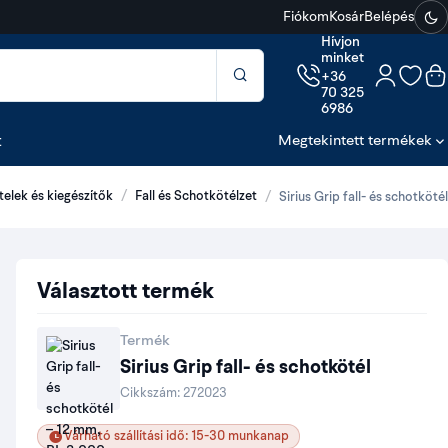
Fiókom
Kosár
Belépés
Hívjon
minket
+36
70 325
6986
t
Megtekintett termékek
telek és kiegészítők
Fall és Schotkötélzet
Sirius Grip fall- és schotkötél
Választott termék
Termék
Sirius Grip fall- és schotkötél
Cikkszám:
272023
Várható szállítási idő: 15-30 munkanap