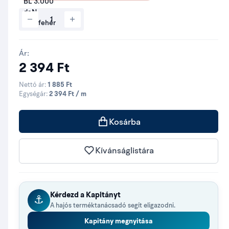
Ár:
2 394 Ft
Nettó ár:
1 885 Ft
Egységár:
2 394 Ft / m
Kosárba
Kívánságlistára
Kérdezd a Kapitányt
⚓
A hajós terméktanácsadó segít eligazodni.
Kapitány megnyitása