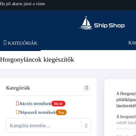
Ha jól akarsz járni a vízen
hajo-felszereles.hu
Köt
KATEGÓRIÁK
Horgonyláncok kiegészítők
Kategóriák
A Horgonylá
jelölőklips
Akciós termékek
Akció
lánckerekéh
Népszerű termékek
Top
A horgonylá
csörlő lánc
pótszem csa
javításra.