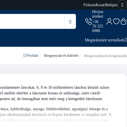
Fiókom
Kosár
Belépés
Hívjon
minket
+36
70 325
6986
Megtekintett termékek
Főoldal
Horgonyzás és kikötés
Horgonyláncok kiegészítők
sdamentes láncokat, 6, 8 és 10 milliméteres lánchoz készült színes
ő mellett eltérhet a láncszem hossza és szélessége, ezért csörlő
si pontot ad, de önmagában nem méri meg a kiengedett lánchosszt.
ványa, kalibráltsága, anyaga, felületvédelme, egységnyi tömege és a
es alkalmazásánál korróziós és kopási kérdéseket is vizsgálni kell. A
lése megfelel; nem minden nyitható szem alkalmas tartós horgonylánc-