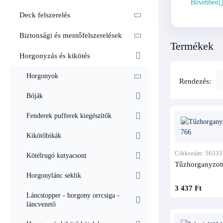
Bővebben
Deck felszerelés
Lánc
Biztonsági és mentőfelszerelések
Termékek
Terméktí
Horgonyzás és kikötés
DIN horgo
Horgonyok
ISO horgo
Rendezés:
Színes lán
Bóják
Pótszem v
Fenderek pufferek kiegészítők
Azonosí
Kikötőbikák
Csörlős
Cikkszám: 56333
Kötélrugó kutyacsont
Jelölők
Tűzhorganyzot
Alakíts
Horgonylánc seklik
3 437 Ft
Pótszem
Láncstopper - horgony orrcsiga -
láncvezető
Lán