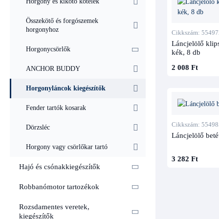
Horgony és kikötő kötelek
A 6, 8 vagy
Összekötő és forgószemek
lánchosszak
horgonyhoz
lánckerék p
Cikkszám: 55497
Láncjelölő kli
Horgonycsörlők
kék, 8 db
Jelö
2 008 Ft
ANCHOR BUDDY
A láncot re
kötélhez kö
Horgonyláncok kiegészítők
láncot ne j
Fender tartók kosarak
Kap
Cikkszám: 55498
Dörzsléc
Láncjelölő beté
A lánc vég
Horgony vagy csörlőkar tartó
3 282 Ft
Hajó és csónakkiegészítők
Robbanómotor tartozékok
Rozsdamentes veretek,
kiegészítők