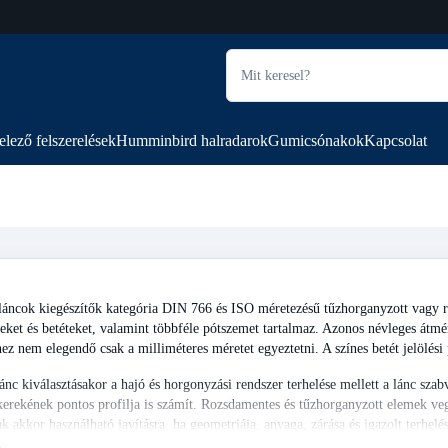
elező felszerelések
Humminbird halradarok
Gumicsónakok
Kapcsolat
ncok kiegészítők kategória DIN 766 és ISO méretezésű tűzhorganyzott vagy roz
zeket és betéteket, valamint többféle pótszemet tartalmaz. Azonos névleges átmér
ez nem elegendő csak a milliméteres méretet egyeztetni. A színes betét jelölé
nc kiválasztásakor a hajó és horgonyzási rendszer terhelése mellett a lánc szab
kerekének pontos profilja is számít. Rozsdamentes és tűzhorganyzott elemek vegy
k akkor használható javításra, ha geometriája, anyaga, zárása és igazolt terhe